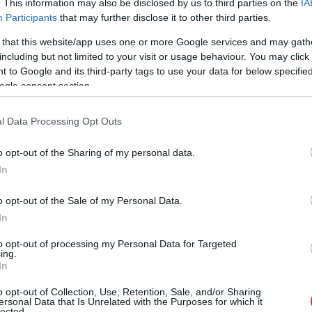
. This information may also be disclosed by us to third parties on the
IA
Participants
that may further disclose it to other third parties.
dz 18 metriem sekundē, tādēļ ir ierobežota lielo
stīja Ventspils ostas sabiedrisko attiecību
 that this website/app uses one or more Google services and may gath
including but not limited to your visit or usage behaviour. You may click 
 to Google and its third-party tags to use your data for below specifi
ogle consent section.
kuģi no ostas neizgāja, kā arī neienāca.
l Data Processing Opt Outs
o opt-out of the Sharing of my personal data.
In
o opt-out of the Sale of my Personal Data.
In
to opt-out of processing my Personal Data for Targeted
ing.
In
o opt-out of Collection, Use, Retention, Sale, and/or Sharing
ersonal Data that Is Unrelated with the Purposes for which it
lected.