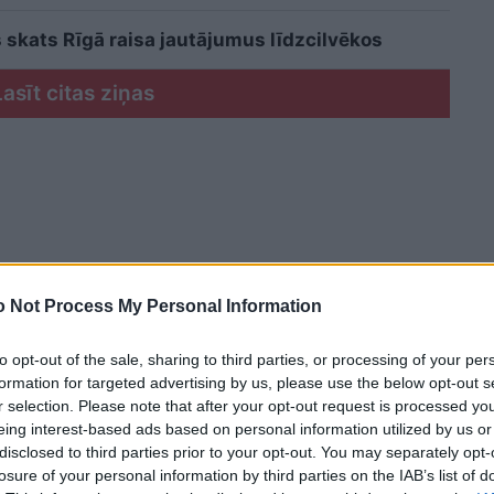
 skats Rīgā raisa jautājumus līdzcilvēkos
Lasīt citas ziņas
 Not Process My Personal Information
to opt-out of the sale, sharing to third parties, or processing of your per
formation for targeted advertising by us, please use the below opt-out s
r selection. Please note that after your opt-out request is processed y
eing interest-based ads based on personal information utilized by us or
disclosed to third parties prior to your opt-out. You may separately opt-
losure of your personal information by third parties on the IAB’s list of