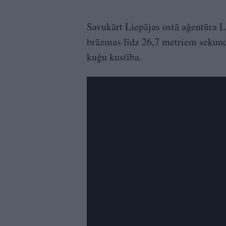
Savukārt Liepājas ostā aģentūra L
brāzmas līdz 26,7 metriem sekundē.
kuģu kustība.