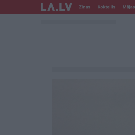
Ziņas
Kokteilis
Mājas