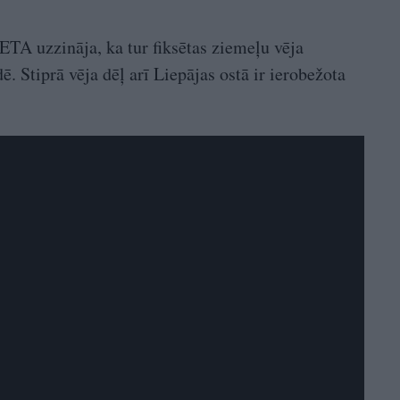
ETA uzzināja, ka tur fiksētas ziemeļu vēja
 Stiprā vēja dēļ arī Liepājas ostā ir ierobežota