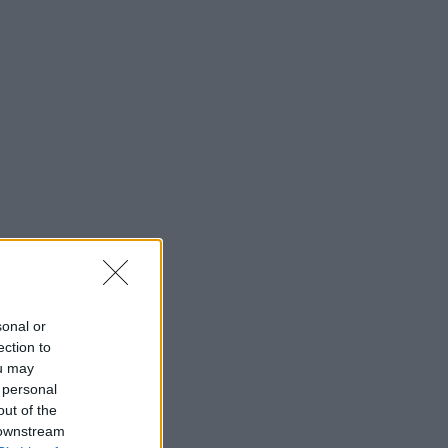
sonal or
ection to
ou may
 personal
out of the
 downstream