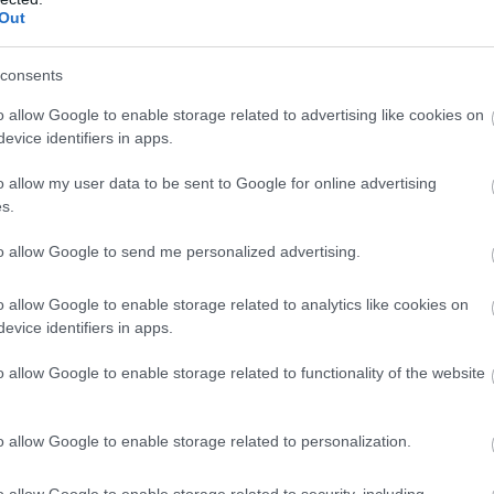
Out
Atcelt
Ziņot
consents
o allow Google to enable storage related to advertising like cookies on
evice identifiers in apps.
o allow my user data to be sent to Google for online advertising
s.
to allow Google to send me personalized advertising.
o allow Google to enable storage related to analytics like cookies on
evice identifiers in apps.
o allow Google to enable storage related to functionality of the website
iem visa dzīve bija
Ceļojums
atcelts, bet
kšā!” Bauskas
naudas nav – tūrisma
o allow Google to enable storage related to personalization.
dā nošauto suņu
operatora “Digitours”
nieks tiesā nespēj
klienti nonākuši
o allow Google to enable storage related to security, including