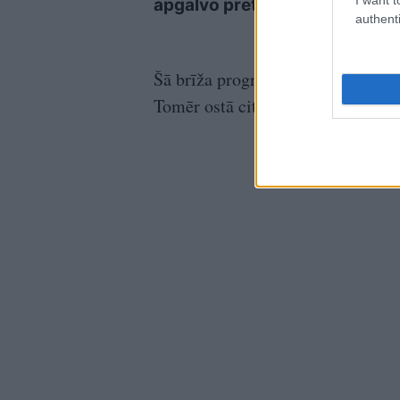
apgalvo pretējo
vald
authenti
Šā brīža prognozes liecina, ka arī 
Tomēr ostā citi darbi, tostarp, kr