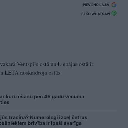
PIEVIENO LA.LV
SEKO WHATSAPP
vakarā Ventspils ostā un Liepājas ostā ir
ra LETA noskaidroja ostās.
 ar kuru ēšanu pēc 45 gadu vecuma
ties
 jūs tracina? Numerologi izceļ četrus
šniekiem brīvība ir īpaši svarīga