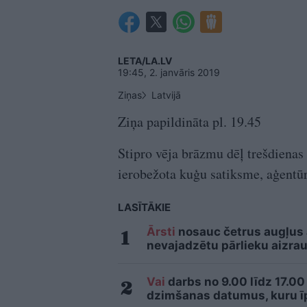
LETA/LA.LV
19:45, 2. janvāris 2019
Ziņas
Latvijā
Ziņa papildināta pl. 19.45
Stipro vēja brāzmu dēļ trešdienas 
ierobežota kuģu satiksme, aģentū
LASĪTĀKIE
Ārsti
nosauc četrus augļus
nevajadzētu pārlieku aizrau
Vai
darbs no 9.00 līdz 17.00
dzimšanas datumus, kuru īpa