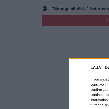
“Nabaga cilvēki…” Neierasts
LA.LV -
Do
If you wish 
sensitive in
confirm you
continue se
information 
further disc