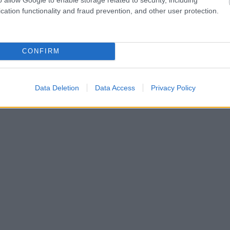
īt asaras
neapskaužamā
cation functionality and fraud prevention, and other user protection.
situācijā
naktī lielo kuģu kustība ostā netiks atjaunota.
CONFIRM
avu pārkraušana notiek, skaidroja Ieviņa.
Data Deletion
Data Access
Privacy Policy