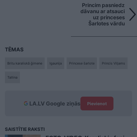
Princim pasniedz
dāvanu ar atsauci
uz princeses
Šarlotes vārdu
TĒMAS
Britu karaliskā ģimene
Igaunija
Princese šarlote
Princis Viljams
Tallina
LA.LV Google ziņās
Pievienot
SAISTĪTIE RAKSTI