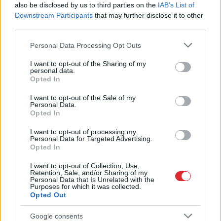
also be disclosed by us to third parties on the
IAB’s List of
Downstream Participants
that may further disclose it to other
LASĪTĀKIE
third parties.
Ar
šo zodiaka zīmju pārstāvjiem labāk
Please note that this website/app uses one or more Google
nestrīdēties: viņi vienmēr atradīs veidu,
Personal Data Processing Opt Outs
services and may gather and store information including but
kā pamatīgi atriebties
not limited to your visit or usage behaviour. You may click to
I want to opt-out of the Sharing of my
personal data.
grant or deny consent to Google and its third-party tags to
Opted In
“Man pat neomulīgi palika!” Sēņotāja
use your data for below specified purposes in below Google
mežā uziet ļoti biedējošu vietu
consent section.
I want to opt-out of the Sale of my
Personal Data.
Opted In
Ārsti nosauc četrus augļus ar kuru ēšanu
pēc 45 gadu vecuma nevajadzētu pārlieku
I want to opt-out of processing my
aizrauties
Personal Data for Targeted Advertising.
Opted In
“Pirmo reizi ko tādu redzu.” Pircēji
I want to opt-out of Collection, Use,
sajūsmā par veikalā novēroto
Retention, Sale, and/or Sharing of my
Personal Data that Is Unrelated with the
jaunieviesumu
Purposes for which it was collected.
Opted Out
“Tu
varētu aizvērties!” Beata Jonīte jau
Google consents
atkal nonāk uzmanības centrā – šoreiz ar