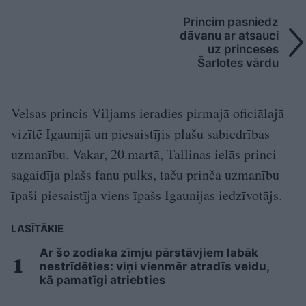
Princim pasniedz
dāvanu ar atsauci
uz princeses
Šarlotes vārdu
Velsas princis Viljams ieradies pirmajā oficiālajā
vizītē Igaunijā un piesaistījis plašu sabiedrības
uzmanību. Vakar, 20.martā, Tallinas ielās princi
sagaidīja plašs fanu pulks, taču prinča uzmanību
īpaši piesaistīja viens īpašs Igaunijas iedzīvotājs.
LASĪTĀKIE
Ar šo zodiaka zīmju pārstāvjiem labāk
nestrīdēties: viņi vienmēr atradīs veidu,
kā pamatīgi atriebties