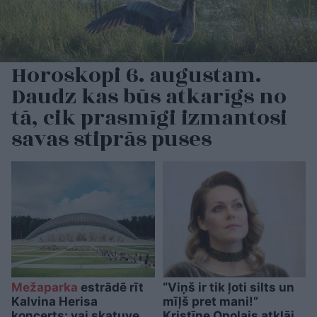
Horoskopi 6. augustam.
Daudz kas būs atkarīgs no
tā, cik prasmīgi izmantosi
savas stiprās puses
Mežaparka
estrādē rīt
“Viņš ir tik ļoti silts un
Kalvina Herisa
mīļš pret mani!”
koncerts: vai skatuve
Kristīne Opolais atklāj,