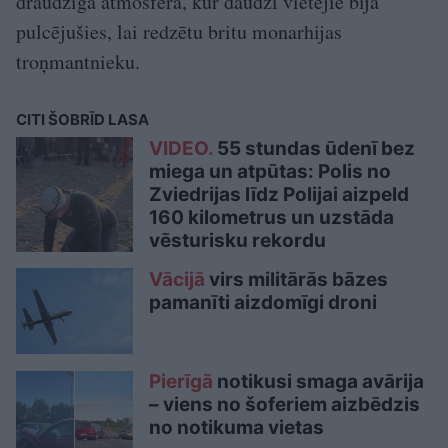
draudzīgā atmosfērā, kur daudzi vietējie bija
pulcējušies, lai redzētu britu monarhijas
troņmantnieku.
CITI ŠOBRĪD LASA
VIDEO.
55 stundas ūdenī bez
miega un atpūtas: Polis no
Zviedrijas līdz Polijai aizpeld
160 kilometrus un uzstāda
vēsturisku rekordu
Vācijā
virs militārās bāzes
pamanīti aizdomīgi droni
Pierīgā
notikusi smaga avārija
– viens no šoferiem aizbēdzis
no notikuma vietas