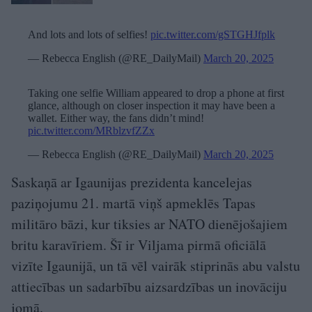
And lots and lots of selfies!
pic.twitter.com/gSTGHJfplk
— Rebecca English (@RE_DailyMail)
March 20, 2025
Taking one selfie William appeared to drop a phone at first
glance, although on closer inspection it may have been a
wallet. Either way, the fans didn’t mind!
pic.twitter.com/MRblzvfZZx
— Rebecca English (@RE_DailyMail)
March 20, 2025
Saskaņā ar Igaunijas prezidenta kancelejas
paziņojumu 21. martā viņš apmeklēs Tapas
militāro bāzi, kur tiksies ar NATO dienējošajiem
britu karavīriem. Šī ir Viljama pirmā oficiālā
vizīte Igaunijā, un tā vēl vairāk stiprinās abu valstu
attiecības un sadarbību aizsardzības un inovāciju
jomā.