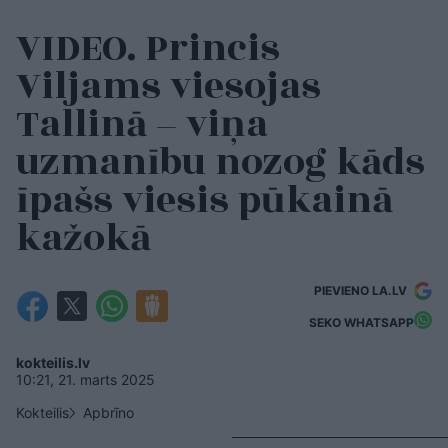
VIDEO. Princis
Viljams viesojas
Tallinā – viņa
uzmanību nozog kāds
īpašs viesis pūkainā
kažokā
PIEVIENO LA.LV
SEKO WHATSAPP
kokteilis.lv
10:21, 21. marts 2025
Kokteilis
Apbrīno