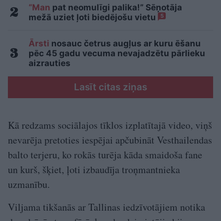
“Man
pat neomulīgi palika!” Sēņotāja
mežā uziet ļoti biedējošu vietu
5
Ārsti
nosauc četrus augļus ar kuru ēšanu
pēc 45 gadu vecuma nevajadzētu pārlieku
aizrauties
Lasīt citas ziņas
Kā redzams sociālajos tīklos izplatītajā video, viņš
nevarēja pretoties iespējai apčubināt Vesthailendas
balto terjeru, ko rokās turēja kāda smaidoša fane
un kurš, šķiet, ļoti izbaudīja troņmantnieka
uzmanību.
Viljama tikšanās ar Tallinas iedzīvotājiem notika