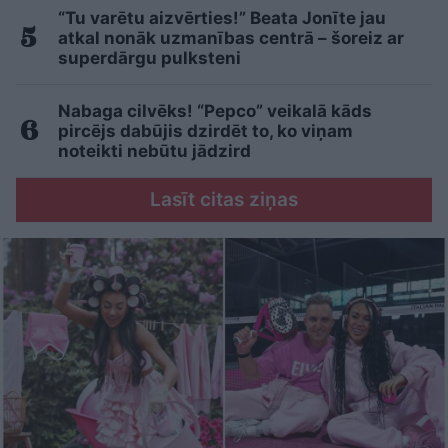
“Tu varētu aizvērties!” Beata Jonīte jau
atkal nonāk uzmanības centrā – šoreiz ar
superdārgu pulksteni
Nabaga cilvēks! “Pepco” veikalā kāds
pircējs dabūjis dzirdēt to, ko viņam
noteikti nebūtu jādzird
Lasīt citas ziņas