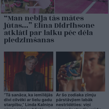
“Man nebija tās mātes
jūtas…” Elīna Didrihsone
atklāti par laiku pēc dēla
piedzimšanas
“Tā sanāca, ka iemīlējās
Ar šo zodiaka zīmju
divi cilvēki ar lielu gadu
pārstāvjiem labāk
starpību,” Linda Kalniņa
nestrīdēties: viņi