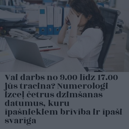
Vai darbs no 9.00 līdz 17.00
jūs tracina? Numerologi
izceļ četrus dzimšanas
datumus, kuru
īpašniekiem brīvība ir īpaši
svarīga