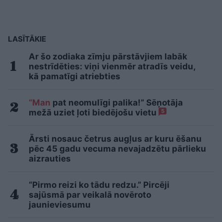
LASĪTĀKIE
Ar šo zodiaka zīmju pārstāvjiem labāk
nestrīdēties: viņi vienmēr atradīs veidu,
kā pamatīgi atriebties
“Man
pat neomulīgi palika!” Sēņotāja
mežā uziet ļoti biedējošu vietu
5
Ārsti nosauc četrus augļus ar kuru ēšanu
pēc 45 gadu vecuma nevajadzētu pārlieku
aizrauties
“Pirmo reizi ko tādu redzu.” Pircēji
sajūsmā par veikalā novēroto
jaunieviesumu