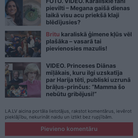
FOTO. VIDEO. Karaliskie fani
pievilti – Megana gaišā dienas
laikā visu acu priekšā klaji
blēdījusies?
Britu
karaliskā ģimene kļūs vēl
plašāka – vasarā tai
pievienosies mazulis!
VIDEO. Princeses Diānas
mīļākais, kuru ilgi uzskatīja
par Harija tēti, publiski uzrunā
brāļus-prinčus: “Mamma šo
nebūtu gribējusi!”
LA.LV aicina portāla lietotājus, rakstot komentārus, ievērot
pieklājību, nekurināt naidu un iztikt bez rupjībām.
Pievieno komentāru