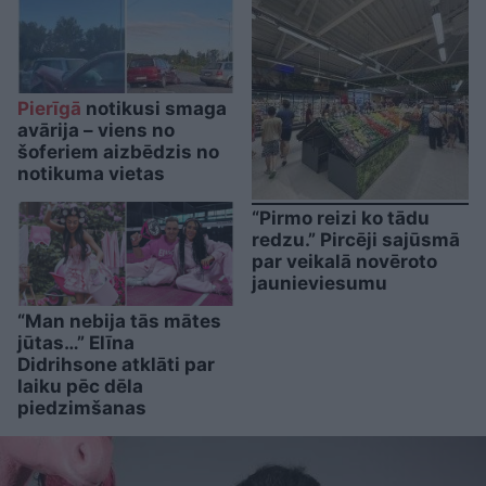
Pierīgā
notikusi smaga
avārija – viens no
šoferiem aizbēdzis no
notikuma vietas
“Pirmo reizi ko tādu
redzu.” Pircēji sajūsmā
par veikalā novēroto
jaunieviesumu
“Man nebija tās mātes
jūtas…” Elīna
Didrihsone atklāti par
laiku pēc dēla
piedzimšanas