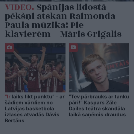
VIDEO.
Spānijas lidostā
pēkšņi atskan Raimonda
Paula mūzika! Pie
klavierēm – Māris Grigalis
“Ir
laiks likt punktu” – ar
“Tev pārbrauks ar tanku
šādiem vārdiem no
pāri!” Kaspars Zāle
Latvijas basketbola
Dailes teātra skandāla
izlases atvadās Dāvis
laikā saņēmis draudus
Bertāns