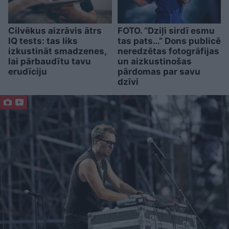
Cilvēkus aizrāvis ātrs
FOTO. “Dziļi sirdī esmu
IQ tests: tas liks
tas pats…” Dons publicē
izkustināt smadzenes,
neredzētas fotogrāfijas
lai pārbaudītu tavu
un aizkustinošas
erudīciju
pārdomas par savu
dzīvi