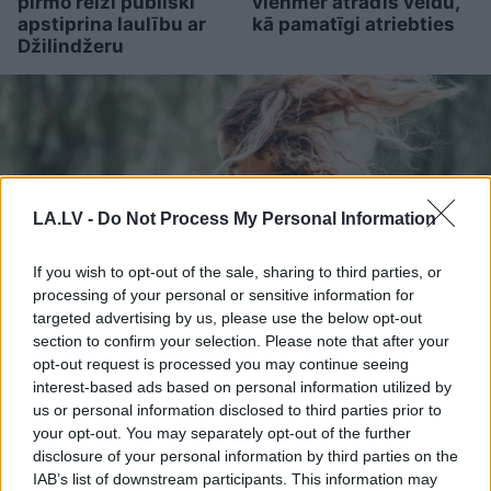
pirmo reizi publiski
vienmēr atradīs veidu,
apstiprina laulību ar
kā pamatīgi atriebties
Džilindžeru
LA.LV -
Do Not Process My Personal Information
If you wish to opt-out of the sale, sharing to third parties, or
processing of your personal or sensitive information for
targeted advertising by us, please use the below opt-out
section to confirm your selection. Please note that after your
opt-out request is processed you may continue seeing
Horoskopi
8. augustam.
interest-based ads based on personal information utilized by
Šodien centies neļaut
us or personal information disclosed to third parties prior to
your opt-out. You may separately opt-out of the further
emocijām pārāk spēcīgi
disclosure of your personal information by third parties on the
ietekmēt tavus lēmumus
IAB’s list of downstream participants. This information may