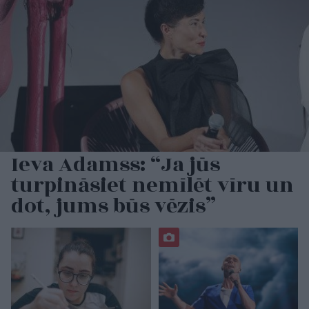
Ieva Adamss: “Ja jūs
turpināsiet nemīlēt vīru un
dot, jums būs vēzis”