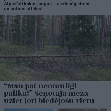
Atpazīsti kokus, augus
aizdomīgi droni
un putnus attēlos!
“Man pat neomulīgi
palika!” Sēņotāja mežā
uziet ļoti biedējošu vietu