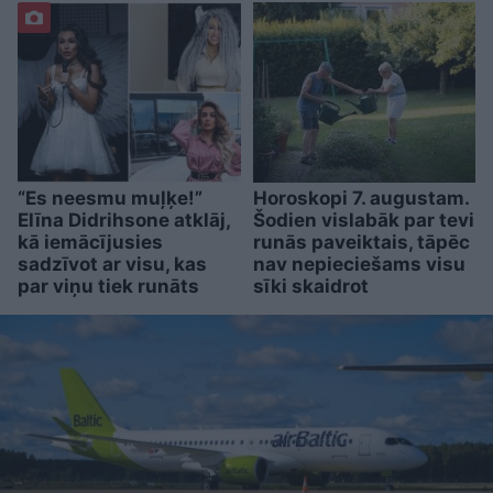
“Es neesmu muļķe!”
Horoskopi 7. augustam.
Elīna Didrihsone atklāj,
Šodien vislabāk par tevi
kā iemācījusies
runās paveiktais, tāpēc
sadzīvot ar visu, kas
nav nepieciešams visu
par viņu tiek runāts
sīki skaidrot