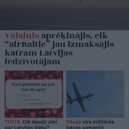
Valainis
aprēķinājis, cik
“airBaltic” jau izmaksājis
katram Latvijas
iedzīvotājam
TESTS.
Cik daudz zini
Vācijā
virs militārās
par Latvijas dabu?
bāzes pamanīti