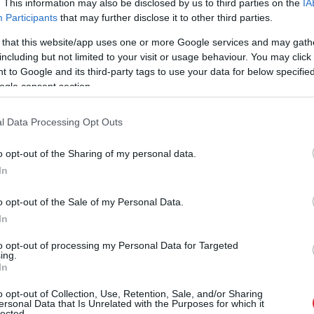
. This information may also be disclosed by us to third parties on the
IA
Participants
that may further disclose it to other third parties.
 that this website/app uses one or more Google services and may gath
including but not limited to your visit or usage behaviour. You may click 
radiniece Irina: “Es steidzos šurp. Mēs dzīvojam
 to Google and its third-party tags to use your data for below specifi
a. Vecmāmiņa bija šokā. Viņa tik tikko staigā.
ogle consent section.
ēm. Viņa ir dzīva, paldies Dievam. Šeit viss
otams, viņa bija šokā. Šī ir viņas gulta. Labi, ka
l Data Processing Opt Outs
 istabu [pirms raķetes trieciena]. Viss sakrita uz
o opt-out of the Sharing of my personal data.
In
dinieks Staņislavs: “Es dzīvoju netālu. Šeit dzīvo
o opt-out of the Sale of my Personal Data.
iena kaut kur netālu. Vecāki piezvanīja un teica:
In
īvoja brīnuma dēļ. Mans patēvs gulēja gultā.
to opt-out of processing my Personal Data for Targeted
ing.
dies Dievam, viņam nav nopietnu traumu. Mamma
In
viņi ir dzīvi un neskarti. Bet no dzīvokļa palikušas
o opt-out of Collection, Use, Retention, Sale, and/or Sharing
 un viss pārējais dzīvoklī ir iznīcināts.”
ersonal Data that Is Unrelated with the Purposes for which it
lected.