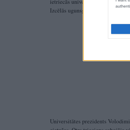
ietriecās universitātes ēkā. Ēkas k
authenti
Izcēlās ugunsgrēks.”
Universitātes prezidents Volodimi
cietušas. Otrs trieciens sabojāja