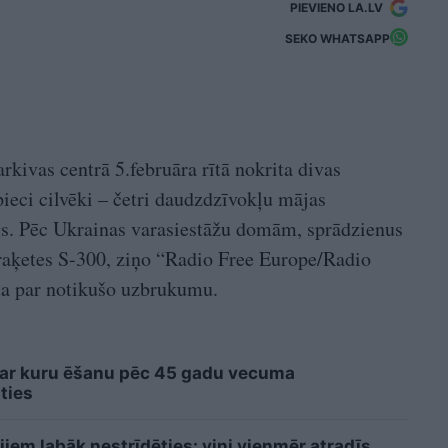
PIEVIENO LA.LV
SEKO WHATSAPP
arkivas centrā 5.februāra rītā nokrita divas
 pieci cilvēki – četri daudzdzīvokļu mājas
rgs. Pēc Ukrainas varasiestāžu domām, sprādzienus
s raķetes S-300, ziņo “Radio Free Europe/Radio
sta par notikušo uzbrukumu.
 ar kuru ēšanu pēc 45 gadu vecuma
ties
iem labāk nestrīdēties: viņi vienmēr atradīs