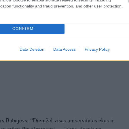
onstrukcija daļēji cieta ceturtajā un piektajā stāvā.
cation functionality and fraud prevention, and other user protection.
CONFIRM
Data Deletion
Data Access
Privacy Policy
rs Babajevs: “Diemžēl visas universitātes ēkas ir
 visu mūsu ēku aizmuguri — logus, durvis un