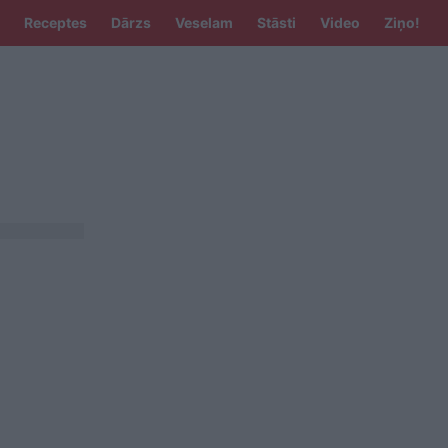
Receptes
Dārzs
Veselam
Stāsti
Video
Ziņo!