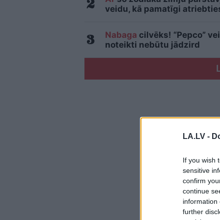
veidu, kā pamatīgi atriebtie
Nabaga
cilvēks! “Pepco” vei
noteikti nebūtu jādzird
LA.LV -
Do
If you wish 
sensitive in
confirm you
continue se
information 
further disc