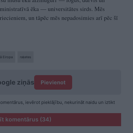
dministratīvā ēka — universitātes sirds. Mēs
riecieniem, un tāpēc mēs nepadosimies arī pēc šī
vā Eiropa
raķetes
ogle ziņās
Pievienot
 komentārus, ievērot pieklājību, nekurināt naidu un iztikt
īt komentārus (34)