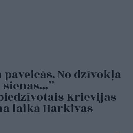
 paveicās. No dzīvokļa
i sienas…”
piedzīvotais Krievijas
na laikā Harkivas