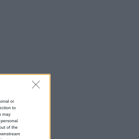
sonal or
ection to
ou may
 personal
out of the
 downstream