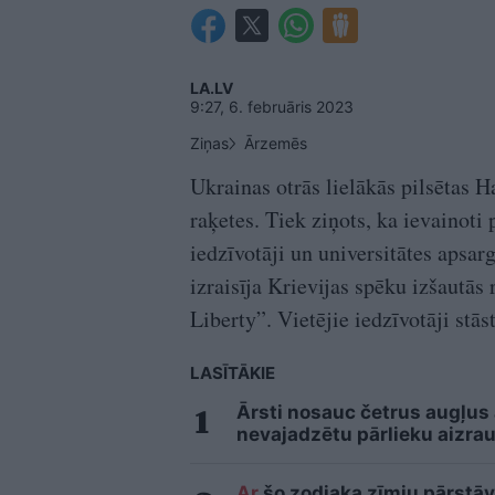
LA.LV
9:27, 6. februāris 2023
Ziņas
Ārzemēs
Ukrainas otrās lielākās pilsētas H
raķetes. Tiek ziņots, ka ievainoti
iedzīvotāji un universitātes apsa
izraisīja Krievijas spēku izšautā
Liberty”. Vietējie iedzīvotāji stā
LASĪTĀKIE
Ārsti nosauc četrus augļus
nevajadzētu pārlieku aizrau
Ar
šo zodiaka zīmju pārstāvj