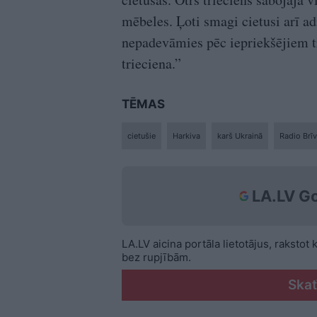
mēbeles. Ļoti smagi cietusi arī a
nepadevāmies pēc iepriekšējiem t
trieciena.”
TĒMAS
cietušie
Harkiva
karš Ukrainā
Radio Brī
LA.LV Go
LA.LV aicina portāla lietotājus, rakstot
bez rupjībām.
Skat