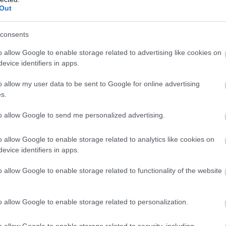
Out
Atcelt
Ziņot
consents
o allow Google to enable storage related to advertising like cookies on
evice identifiers in apps.
o allow my user data to be sent to Google for online advertising
s.
to allow Google to send me personalized advertising.
vijā sācies pavēstu
“Pirmo reizi ko tādu
is: zināms, kas
redzu.” Pircēji sajūsmā
o allow Google to enable storage related to analytics like cookies on
k ar tiem, kuri tās
par veikalā novēroto
evice identifiers in apps.
las ignorēt
jaunieviesumu
o allow Google to enable storage related to functionality of the website
ta pārstāvis Jevhens Vasiļenko: “Divas ienaidnieka
o allow Google to enable storage related to personalization.
ivas pilsētas centrā – Kijivas rajonā. Viena no tām
o allow Google to enable storage related to security, including