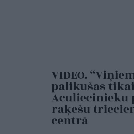
VIDEO. “Viņiem
palikušas tika
Aculiecinieku 
raķešu triecie
centrā