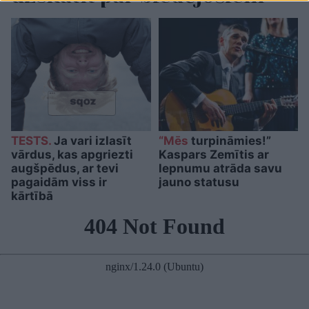
TESTS.
Ja vari izlasīt
“Mēs
turpināmies!”
vārdus, kas apgriezti
Kaspars Zemītis ar
augšpēdus, ar tevi
lepnumu atrāda savu
pagaidām viss ir
jauno statusu
kārtībā