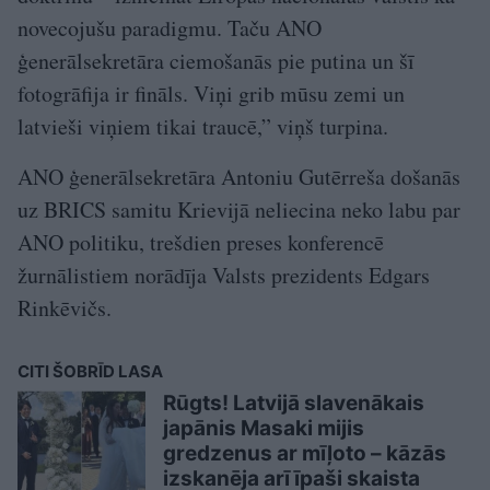
novecojušu paradigmu. Taču ANO
ģenerālsekretāra ciemošanās pie putina un šī
fotogrāfija ir fināls. Viņi grib mūsu zemi un
latvieši viņiem tikai traucē,” viņš turpina.
ANO ģenerālsekretāra Antoniu Gutērreša došanās
uz BRICS samitu Krievijā neliecina neko labu par
ANO politiku, trešdien preses konferencē
žurnālistiem norādīja Valsts prezidents Edgars
Rinkēvičs.
CITI ŠOBRĪD LASA
Rūgts! Latvijā slavenākais
japānis Masaki mijis
gredzenus ar mīļoto – kāzās
izskanēja arī īpaši skaista