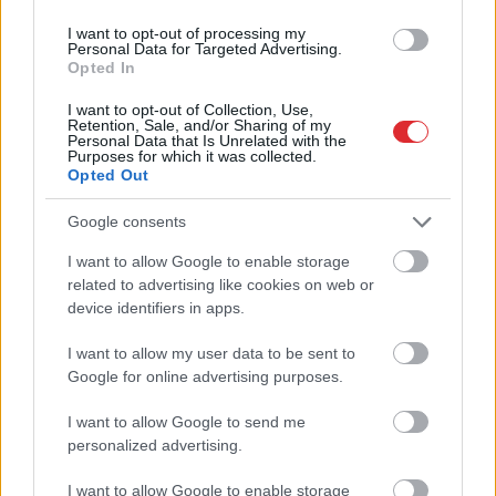
Šo
kļūdu var pieļaut daudzi!
I want to opt-out of processing my
Pēc “Maxima”
Personal Data for Targeted Advertising.
apmeklējuma klients
Opted In
brīdina citus autovadītājus
I want to opt-out of Collection, Use,
Retention, Sale, and/or Sharing of my
neuzkāpt uz tā paša
Personal Data that Is Unrelated with the
Purposes for which it was collected.
grābekļa
Opted Out
Google consents
I want to allow Google to enable storage
Atcelt
Ziņot
related to advertising like cookies on web or
device identifiers in apps.
I want to allow my user data to be sent to
Google for online advertising purposes.
I want to allow Google to send me
Bez diploma, darba un
FOTO. “Vai tas ir
personalized advertising.
izbijis slepkava!? Vai
normāli?” Guntars
tiešām jebkurš var
veikalā nopērk tomātu,
I want to allow Google to enable storage