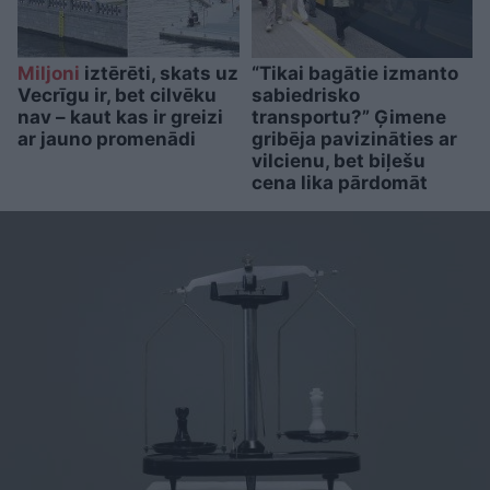
Miljoni
iztērēti, skats uz
“Tikai bagātie izmanto
Vecrīgu ir, bet cilvēku
sabiedrisko
nav – kaut kas ir greizi
transportu?” Ģimene
ar jauno promenādi
gribēja pavizināties ar
vilcienu, bet biļešu
cena lika pārdomāt