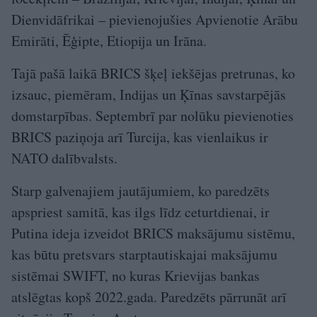
Dienvidāfrikai – pievienojušies Apvienotie Arābu
Emirāti, Ēģipte, Etiopija un Irāna.
Tajā pašā laikā BRICS šķeļ iekšējas pretrunas, ko
izsauc, piemēram, Indijas un Ķīnas savstarpējās
domstarpības. Septembrī par nolūku pievienoties
BRICS paziņoja arī Turcija, kas vienlaikus ir
NATO dalībvalsts.
Starp galvenajiem jautājumiem, ko paredzēts
apspriest samitā, kas ilgs līdz ceturtdienai, ir
Putina ideja izveidot BRICS maksājumu sistēmu,
kas būtu pretsvars starptautiskajai maksājumu
sistēmai SWIFT, no kuras Krievijas bankas
atslēgtas kopš 2022.gada. Paredzēts pārrunāt arī