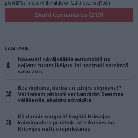
pieklājību, nekurināt naidu un iztikt bez rupjībām.
Skatīt komentārus (219)
LASĪTĀKIE
Nosaukti nāvējošākie automobiļi uz
ceļiem: turam īkšķus, lai neatrodi sarakstā
savu auto
Bez diploma, darba un izbijis slepkava!?
Vai tiešām jebkurš var kandidēt Saeimas
vēlēšanās, skaidro advokāts
Kā duncis mugurā! Bagātā Krievijas
kaimiņvalsts praktiski atteikusies no
Krievijas naftas iepirkšanas