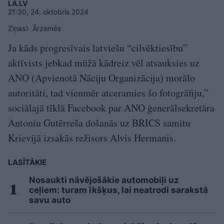
LA.LV
21:30, 24. oktobris 2024
Ziņas
Ārzemēs
Ja kāds progresīvais latviešu “cilvēktiesību”
aktīvists jebkad mūžā kādreiz vēl atsauksies uz
ANO (Apvienotā Nāciju Organizācija) morālo
autoritāti, tad vienmēr atceramies šo fotogrāfiju,”
sociālajā tīklā Facebook par ANO ģenerālsekretāra
Antoniu Gutērreša došanās uz BRICS samitu
Krievijā izsakās režisors Alvis Hermanis.
LASĪTĀKIE
Nosaukti nāvējošākie automobiļi uz
ceļiem: turam īkšķus, lai neatrodi sarakstā
savu auto