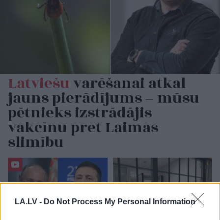
Latviešu
varēšanai atkal
jauns pierādījums – mūsu
pētnieks izstrādājis
vakcīnu pret Laimas
slimību
LA.LV -
Do Not Process My Personal Information