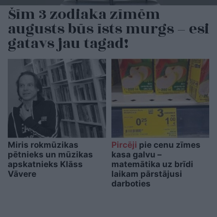
Šīm 3 zodiaka zīmēm
augusts būs īsts murgs – esi
gatavs jau tagad!
Miris rokmūzikas
Pircēji
pie cenu zīmes
pētnieks un mūzikas
kasa galvu –
apskatnieks Klāss
matemātika uz brīdi
Vāvere
laikam pārstājusi
darboties