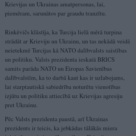
Krievijas un Ukrainas amatpersonas, lai,
piemēram, sarunātos par graudu tranzītu.
Rinkēvičs klāstīja, ka Turcija lielā mērā turpina
strādāt ar Krieviju un Ukrainu, un tas nekādā veidā
neietekmē Turcijas kā NATO dalībvalsts saistības
un politiku. Valsts prezidenta ieskatā BRICS
samits parāda NATO un Eiropas Savienības
dalībvalstīm, ka to darbā kaut kas ir uzlabojams,
lai starptautiskā sabiedrība noturētu vienotības
izjūtu un politiku attiecībā uz Krievijas agresiju
pret Ukrainu.
Pēc Valsts prezidenta paustā, arī Ukrainas
prezidents ir teicis, ka jebkādas tālākās miera