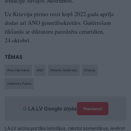
situāciju Tuvajos Austrumos.
Uz Krieviju pirmo reizi kopš 2022.gada aprīļa
dodas arī ANO ģenerālsekretārs. Gutērrešam
tikšanās ar diktatoru paredzēta ceturtdien,
24.oktobrī.
TĒMAS
Alvis Hermanis
ANO
Antoniu Gutērrešs
Krievija
Vladimirs Putins
LA.LV Google ziņās
Pievienot
LA.LV aicina portāla lietotājus, rakstot komentārus, ievērot