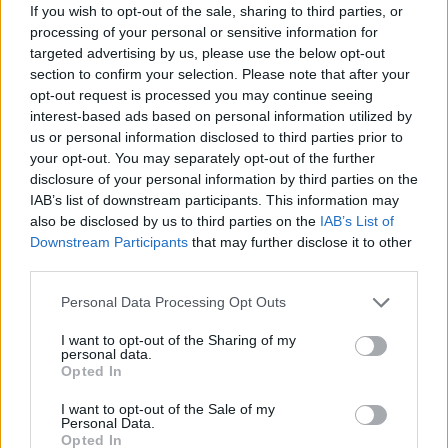
If you wish to opt-out of the sale, sharing to third parties, or
processing of your personal or sensitive information for
Zelenskis
gatavs
Traģēdija,
kas pirms
targeted advertising by us, please use the below opt-out
“sarežģītām sarunām”
septiņiem gadiem
section to confirm your selection. Please note that after your
ar Putinu; Slaidiņš
satricināja Latviju:
opt-out request is processed you may continue seeing
pasaka, kas visu varētu
mājdzemdību lietā
interest-based ads based on personal information utilized by
izšķirt
stājies spēkā
us or personal information disclosed to third parties prior to
cietumsods
your opt-out. You may separately opt-out of the further
disclosure of your personal information by third parties on the
IAB’s list of downstream participants. This information may
also be disclosed by us to third parties on the
IAB’s List of
Downstream Participants
that may further disclose it to other
third parties.
Please note that this website/app uses one or more Google
Personal Data Processing Opt Outs
services and may gather and store information including but
not limited to your visit or usage behaviour. You may click to
I want to opt-out of the Sharing of my
personal data.
grant or deny consent to Google and its third-party tags to
Opted In
use your data for below specified purposes in below Google
consent section.
I want to opt-out of the Sale of my
Personal Data.
Opted In