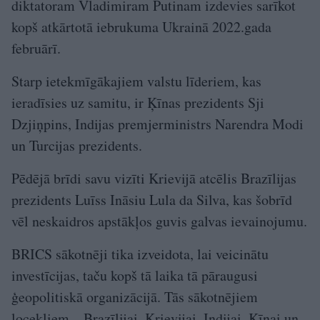
diktatoram Vladimiram Putinam izdevies sarīkot
kopš atkārtotā iebrukuma Ukrainā 2022.gada
februārī.
Starp ietekmīgākajiem valstu līderiem, kas
ieradīsies uz samitu, ir Ķīnas prezidents Sji
Dzjiņpins, Indijas premjerministrs Narendra Modi
un Turcijas prezidents.
Pēdējā brīdi savu vizīti Krievijā atcēlis Brazīlijas
prezidents Luīss Ināsiu Lula da Silva, kas šobrīd
vēl neskaidros apstākļos guvis galvas ievainojumu.
BRICS sākotnēji tika izveidota, lai veicinātu
investīcijas, taču kopš tā laika tā pāraugusi
ģeopolitiskā organizācijā. Tās sākotnējiem
locekļiem – Brazīlijai, Krievijai, Indijai, Ķīnai un