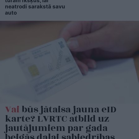
turam īkšķus, lai
neatrodi sarakstā savu
auto
Vai
būs jātaisa jauna eID
karte? LVRTC atbild uz
jautājumiem par gada
beigās daļai sabiedrības