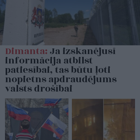
Dimanta:
Ja izskanējusī
informācija atbilst
patiesībai, tas būtu ļoti
nopietns apdraudējums
valsts drošībai