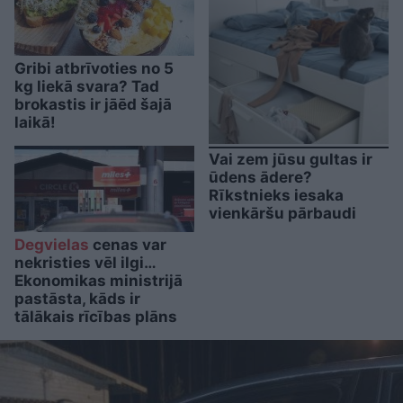
Gribi atbrīvoties no 5
kg liekā svara? Tad
brokastis ir jāēd šajā
laikā!
Vai zem jūsu gultas ir
ūdens ādere?
Rīkstnieks iesaka
vienkāršu pārbaudi
Degvielas
cenas var
nekristies vēl ilgi…
Ekonomikas ministrijā
pastāsta, kāds ir
tālākais rīcības plāns