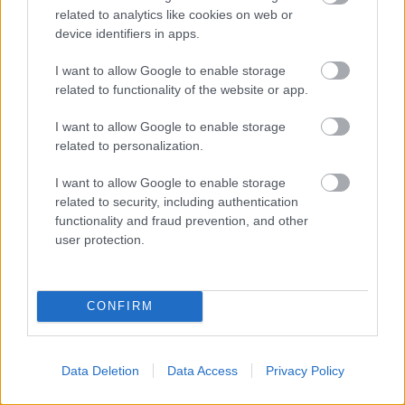
kandidēt Saeimas
taču, pārgriežot to uz
related to analytics like cookies on web or
vēlēšanās, skaidro
pusēm, viņu sagaida
device identifiers in apps.
advokāts
pārsteigums
I want to allow Google to enable storage
related to functionality of the website or app.
I want to allow Google to enable storage
related to personalization.
I want to allow Google to enable storage
related to security, including authentication
functionality and fraud prevention, and other
user protection.
Viņu skatiens “izurbjas”
CONFIRM
citiem cauri: 3 datumi,
kuros dzimušos mēdz
Data Deletion
Data Access
Privacy Policy
uzskatīt par biedējošiem