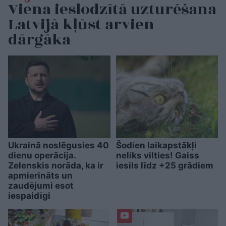
Viena ieslodzītā uzturēšana
Latvijā kļūst arvien
dārgāka
Ukrainā noslēgusies 40
Šodien laikapstākļi
dienu operācija.
neliks vilties! Gaiss
Zelenskis norāda, ka ir
iesils līdz +25 grādiem
apmierināts un
zaudējumi esot
iespaidīgi