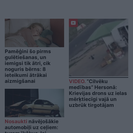
Pamēģini šo pirms
gulētiešanas, un
iemigsi tik ātri, cik
noguris bērns: 8
ieteikumi ātrākai
aizmigšanai
VIDEO.
“Cilvēku
medības” Hersonā:
Krievijas drons uz ielas
mērķtiecīgi vajā un
uzbrūk tirgotājam
Nosaukti
nāvējošākie
automobiļi uz ceļiem: