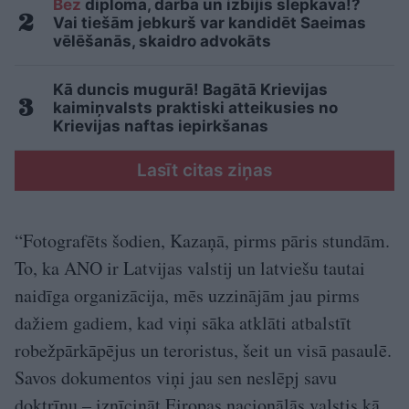
Bez
diploma, darba un izbijis slepkava!?
Vai tiešām jebkurš var kandidēt Saeimas
vēlēšanās, skaidro advokāts
Kā duncis mugurā! Bagātā Krievijas
kaimiņvalsts praktiski atteikusies no
Krievijas naftas iepirkšanas
Lasīt citas ziņas
“Fotografēts šodien, Kazaņā, pirms pāris stundām.
To, ka ANO ir Latvijas valstij un latviešu tautai
naidīga organizācija, mēs uzzinājām jau pirms
dažiem gadiem, kad viņi sāka atklāti atbalstīt
robežpārkāpējus un teroristus, šeit un visā pasaulē.
Savos dokumentos viņi jau sen neslēpj savu
doktrīnu – iznīcināt Eiropas nacionālās valstis kā