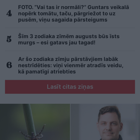
FOTO. “Vai tas ir normāli?” Guntars veikalā
nopērk tomātu, taču, pārgriežot to uz
pusēm, viņu sagaida pārsteigums
Šīm 3 zodiaka zīmēm augusts būs īsts
murgs – esi gatavs jau tagad!
Ar šo zodiaka zīmju pārstāvjiem labāk
nestrīdēties: viņi vienmēr atradīs veidu,
kā pamatīgi atriebties
Lasīt citas ziņas