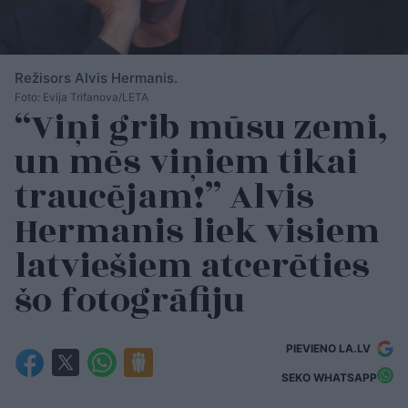
Režisors Alvis Hermanis.
Foto: Evija Trifanova/LETA
“Viņi grib mūsu zemi,
un mēs viņiem tikai
traucējam!” Alvis
Hermanis liek visiem
latviešiem atcerēties
šo fotogrāfiju
PIEVIENO LA.LV
SEKO WHATSAPP