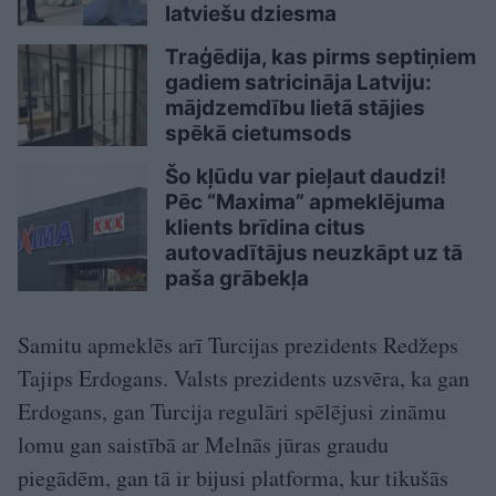
latviešu dziesma
Traģēdija, kas pirms septiņiem
gadiem satricināja Latviju:
mājdzemdību lietā stājies
spēkā cietumsods
Šo kļūdu var pieļaut daudzi!
Pēc “Maxima” apmeklējuma
klients brīdina citus
autovadītājus neuzkāpt uz tā
paša grābekļa
Samitu apmeklēs arī Turcijas prezidents Redžeps
Tajips Erdogans. Valsts prezidents uzsvēra, ka gan
Erdogans, gan Turcija regulāri spēlējusi zināmu
lomu gan saistībā ar Melnās jūras graudu
piegādēm, gan tā ir bijusi platforma, kur tikušās