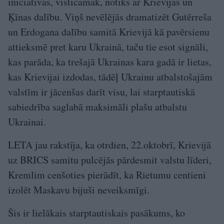
iniciatīvas, visticamāk, notiks ar Krievijas un
Ķīnas dalību. Viņš nevēlējās dramatizēt Gutērreša
un Erdogana dalību samitā Krievijā kā pavērsienu
attieksmē pret karu Ukrainā, taču tie esot signāli,
kas parāda, ka trešajā Ukrainas kara gadā ir lietas,
kas Krievijai izdodas, tādēļ Ukrainu atbalstošajām
valstīm ir jācenšas darīt visu, lai starptautiskā
sabiedrība saglabā maksimāli plašu atbalstu
Ukrainai.
LETA jau rakstīja, ka otrdien, 22.oktobrī, Krievijā
uz BRICS samitu pulcējās pārdesmit valstu līderi,
Kremlim cenšoties pierādīt, ka Rietumu centieni
izolēt Maskavu bijuši neveiksmīgi.
Šis ir lielākais starptautiskais pasākums, ko