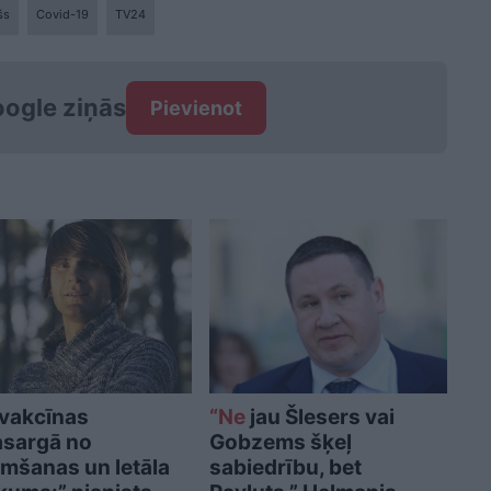
šs
Covid-19
TV24
ogle ziņās
Pievienot
vakcīnas
“Ne
jau Šlesers vai
sargā no
Gobzems šķeļ
imšanas un letāla
sabiedrību, bet