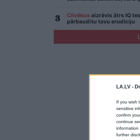
Cilvēkus
aizrāvis ātrs IQ te
pārbaudītu tavu erudīciju
LA.LV -
Do
If you wish 
sensitive in
confirm you
continue se
information 
further disc