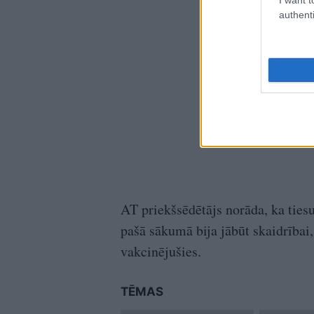
authenti
AT priekšsēdētājs norāda, ka tiesu
pašā sākumā bija jābūt skaidrībai, 
vakcinējušies.
TĒMAS