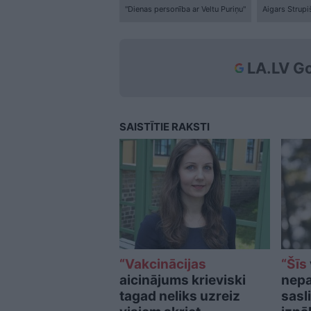
"Dienas personība ar Veltu Puriņu"
Aigars Strupi
LA.LV Go
SAISTĪTIE RAKSTI
“Vakcinācijas
“Šīs
aicinājums krieviski
nepa
tagad neliks uzreiz
sasl