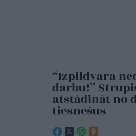
“Izpildvara ne
darbu!” Strupi
atstādināt no 
tiesnešus