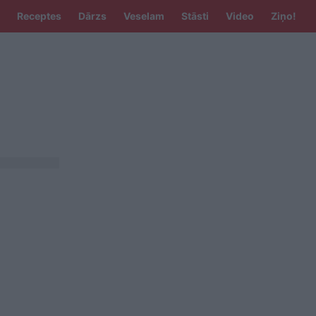
Receptes
Dārzs
Veselam
Stāsti
Video
Ziņo!