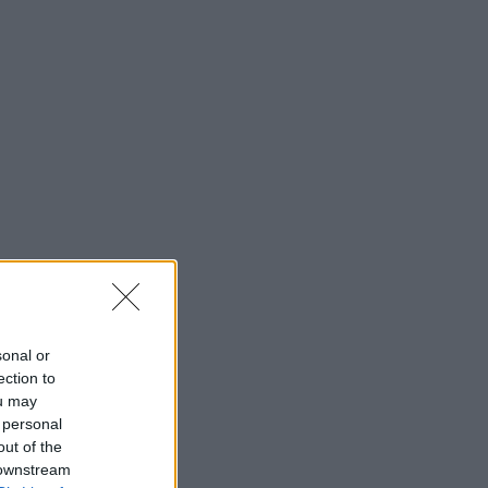
sonal or
ection to
ou may
 personal
out of the
 downstream