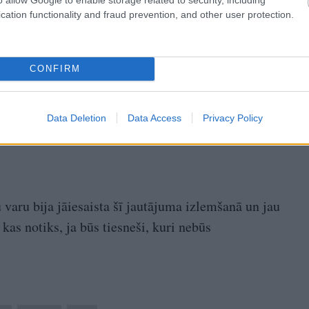
cation functionality and fraud prevention, and other user protection.
CONFIRM
Data Deletion
Data Access
Privacy Policy
 varu bija jāiesaista šī jautājuma izlemšanā un jau
kas notiks, ja būs tiesneši, kuri nebūs