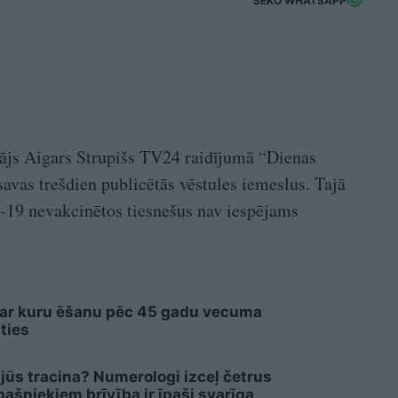
SEKO WHATSAPP
tājs Aigars Strupišs TV24 raidījumā “Dienas
savas trešdien publicētās vēstules iemeslus. Tajā
d-19 nevakcinētos tiesnešus nav iespējams
 ar kuru ēšanu pēc 45 gadu vecuma
ties
 jūs tracina? Numerologi izceļ četrus
šniekiem brīvība ir īpaši svarīga