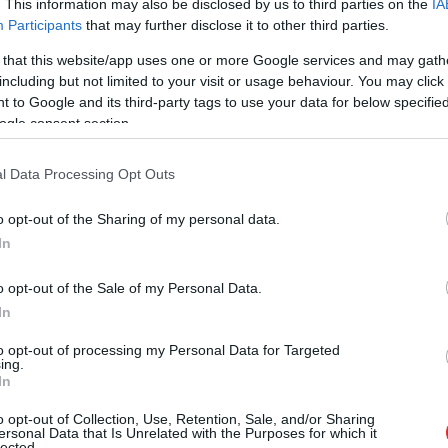
. This information may also be disclosed by us to third parties on the
IA
Participants
that may further disclose it to other third parties.
 that this website/app uses one or more Google services and may gath
s jautājumā par vakcināciju– cik tas ir labi vai
including but not limited to your visit or usage behaviour. You may click 
r tiesu kompetencē. Tiesai ir jāaizstāv tie, kuru
 to Google and its third-party tags to use your data for below specifi
 jāpaliek neitrālai jebkurā gadījumā, norāda AT
ogle consent section.
l Data Processing Opt Outs
 nosūtīju vēstuli. Vēstulē nav runa par to, vai ir
o opt-out of the Sharing of my personal data.
avisam cits jautājums. Vēstule bija rakstīta tāpēc,
In
, ka daudzi starptautiskie dokumenti liedz
pturēt tās darbu un atcelt tiesnešus.
o opt-out of the Sale of my Personal Data.
In
to opt-out of processing my Personal Data for Targeted
ing.
In
o opt-out of Collection, Use, Retention, Sale, and/or Sharing
ersonal Data that Is Unrelated with the Purposes for which it
lected.