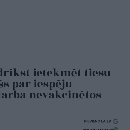
drīkst ietekmēt tiesu
šs par iespēju
darba nevakcinētos
PIEVIENO LA.LV