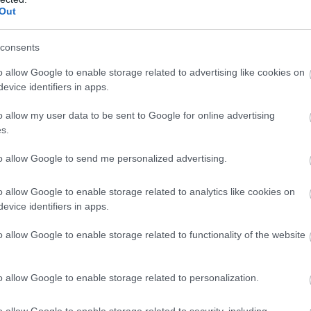
Out
Atcelt
Ziņot
consents
iem visa dzīve bija
Ceļojums
atcelts, bet
o allow Google to enable storage related to advertising like cookies on
kšā!” Bauskas
naudas nav – tūrisma
evice identifiers in apps.
dā nošauto suņu
operatora “Digitours”
nieks tiesā nespēj
klienti nonākuši
o allow my user data to be sent to Google for online advertising
s.
īt asaras
neapskaužamā
situācijā
to allow Google to send me personalized advertising.
 nav paredzēti Satversmē tiesnešu atcelšanai, jo
o allow Google to enable storage related to analytics like cookies on
evice identifiers in apps.
mēts tiesu darbs. Un jautājums bija, kāpēc šie
kojuma – tas bija galvenais iemesls, kādēļ tika
o allow Google to enable storage related to functionality of the website
šs.
o allow Google to enable storage related to personalization.
o allow Google to enable storage related to security, including