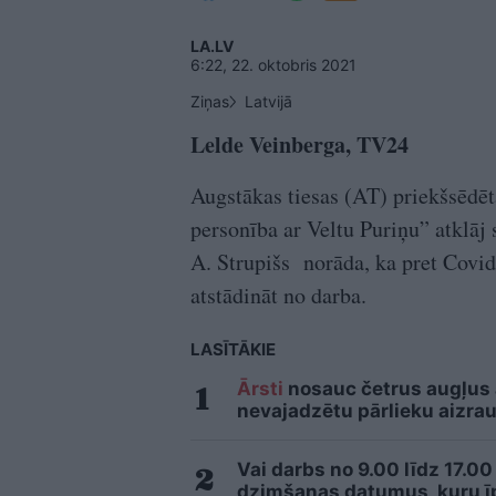
LA.LV
6:22, 22. oktobris 2021
Ziņas
Latvijā
Lelde Veinberga, TV24
Augstākas tiesas (AT) priekšsēdē
personība ar Veltu Puriņu” atklāj 
A. Strupišs norāda, ka pret Covi
atstādināt no darba.
LASĪTĀKIE
Ārsti
nosauc četrus augļus
nevajadzētu pārlieku aizrau
Vai darbs no 9.00 līdz 17.00
dzimšanas datumus, kuru īpa