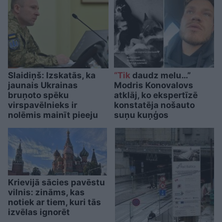
Slaidiņš: Izskatās, ka
“Tik
daudz melu…”
jaunais Ukrainas
Modris Konovalovs
bruņoto spēku
atklāj, ko ekspertīzē
virspavēlnieks ir
konstatēja nošauto
nolēmis mainīt pieeju
suņu kuņģos
Krievijā sācies pavēstu
vilnis: zināms, kas
notiek ar tiem, kuri tās
izvēlas ignorēt