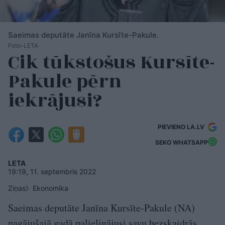
Saeimas deputāte Janīna Kursīte-Pakule.
Foto-LETA
Cik tūkstošus Kursīte-
Pakule pērn
iekrājusi?
PIEVIENO LA.LV
SEKO WHATSAPP
LETA
19:19, 11. septembris 2022
Ziņas
Ekonomika
Saeimas deputāte Janīna Kursīte-Pakule (NA)
pagājušajā gadā palielinājusi savu bezskaidrās