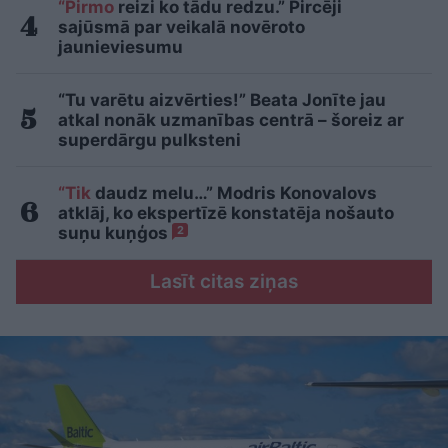
“Pirmo
reizi ko tādu redzu.” Pircēji
sajūsmā par veikalā novēroto
jaunieviesumu
“Tu varētu aizvērties!” Beata Jonīte jau
atkal nonāk uzmanības centrā – šoreiz ar
superdārgu pulksteni
“Tik
daudz melu…” Modris Konovalovs
atklāj, ko ekspertīzē konstatēja nošauto
suņu kuņģos
2
Lasīt citas ziņas