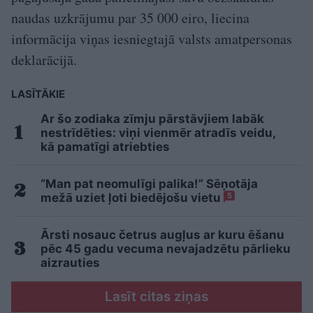
naudas uzkrājumu par 35 000 eiro, liecina
informācija viņas iesniegtajā valsts amatpersonas
deklarācijā.
LASĪTĀKIE
Ar šo zodiaka zīmju pārstāvjiem labāk
nestrīdēties: viņi vienmēr atradīs veidu,
kā pamatīgi atriebties
“Man pat neomulīgi palika!” Sēņotāja
mežā uziet ļoti biedējošu vietu
5
Ārsti nosauc četrus augļus ar kuru ēšanu
pēc 45 gadu vecuma nevajadzētu pārlieku
aizrauties
Lasīt citas ziņas