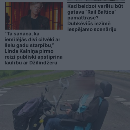
Kad beidzot varētu būt
gatava “Rail Baltica”
pamattrase?
Dubkēvičs iezīmē
iespējamo scenāriju
“Tā sanāca, ka
iemīlējās divi cilvēki ar
lielu gadu starpību,”
Linda Kalniņa pirmo
reizi publiski apstiprina
laulību ar Džilindžeru