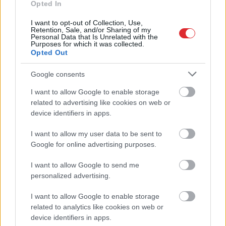
Opted In
“Viņi
tos mīl!” Slaidiņš
Ar
šo zodiaka zīmju
I want to opt-out of Collection, Use,
atklāj skarbu ainu par
pārstāvjiem labāk
Retention, Sale, and/or Sharing of my
Krievijas situāciju
nestrīdēties: viņi
Personal Data that Is Unrelated with the
frontē
vienmēr atradīs veidu,
Purposes for which it was collected.
Opted Out
kā pamatīgi atriebties
Google consents
I want to allow Google to enable storage
Atcelt
Ziņot
related to advertising like cookies on web or
device identifiers in apps.
I want to allow my user data to be sent to
Google for online advertising purposes.
I want to allow Google to send me
personalized advertising.
I want to allow Google to enable storage
related to analytics like cookies on web or
device identifiers in apps.