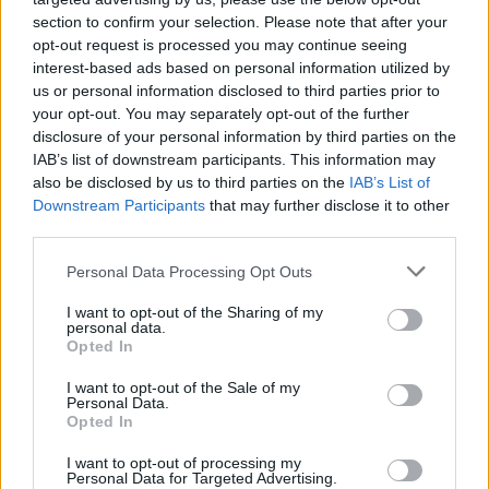
section to confirm your selection. Please note that after your
opt-out request is processed you may continue seeing
interest-based ads based on personal information utilized by
us or personal information disclosed to third parties prior to
your opt-out. You may separately opt-out of the further
disclosure of your personal information by third parties on the
IAB’s list of downstream participants. This information may
“Pirmo
reizi ko tādu
also be disclosed by us to third parties on the
IAB’s List of
Downstream Participants
that may further disclose it to other
redzu.” Pircēji sajūsmā par
third parties.
veikalā novēroto
Please note that this website/app uses one or more Google
Personal Data Processing Opt Outs
jaunieviesumu
services and may gather and store information including but
not limited to your visit or usage behaviour. You may click to
I want to opt-out of the Sharing of my
personal data.
grant or deny consent to Google and its third-party tags to
Opted In
use your data for below specified purposes in below Google
consent section.
I want to opt-out of the Sale of my
Personal Data.
Opted In
I want to opt-out of processing my
Personal Data for Targeted Advertising.