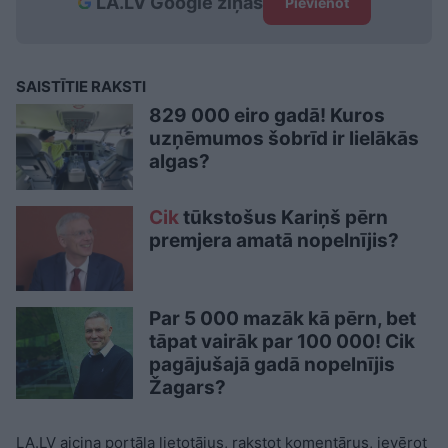
LA.LV Google ziņās
Pievienot
SAISTĪTIE RAKSTI
829 000 eiro gadā! Kuros
uzņēmumos šobrīd ir lielākās
algas?
Cik
tūkstošus Kariņš pērn
premjera amatā nopelnījis?
Par 5 000 mazāk kā pērn, bet
tāpat vairāk par 100 000! Cik
pagājušajā gadā nopelnījis
Žagars?
LA.LV aicina portāla lietotājus, rakstot komentārus, ievērot