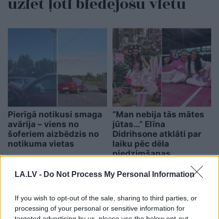
uziet ļoti biedējošu vietu
Pierīgā notikusi smaga
“Man nebija tās mātes
avārija – viens no
jūtas…” Elīna
šoferiem aizbēdzis no
Didrihsone atklāti par
notikuma vietas
laiku pēc dēla
piedzimšanas
LA.LV -
Do Not Process My Personal Information
If you wish to opt-out of the sale, sharing to third parties, or
processing of your personal or sensitive information for
targeted advertising by us, please use the below opt-out