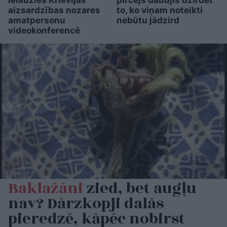
ielauzies Krievijas
pircējs dabūjis dzirdēt
aizsardzības nozares
to, ko viņam noteikti
amatpersonu
nebūtu jādzird
videokonferencē
Baklažāni
zied, bet augļu
nav? Dārzkopji dalās
pieredzē, kāpēc nobirst