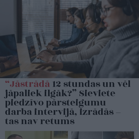
“Jāstrādā
12 stundas un vēl
jāpaliek ilgāk?” Sieviete
piedzīvo pārsteigumu
darba intervijā, izrādās –
tas nav retums