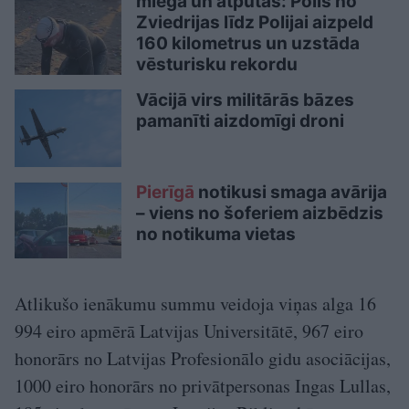
miega un atpūtas: Polis no
Zviedrijas līdz Polijai aizpeld
160 kilometrus un uzstāda
vēsturisku rekordu
Vācijā virs militārās bāzes
pamanīti aizdomīgi droni
Pierīgā
notikusi smaga avārija
– viens no šoferiem aizbēdzis
no notikuma vietas
Atlikušo ienākumu summu veidoja viņas alga 16
994 eiro apmērā Latvijas Universitātē, 967 eiro
honorārs no Latvijas Profesionālo gidu asociācijas,
1000 eiro honorārs no privātpersonas Ingas Lullas,