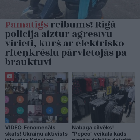
Pamatīgs
reibums! Rīgā
policija aiztur agresīvu
vīrieti, kurš ar elektrisko
riteņkrēslu pārvietojās pa
brauktuvi
VIDEO. Fenomenāls
Nabaga cilvēks!
skats! Ukraiņu aktīvists
“Pepco” veikalā kāds