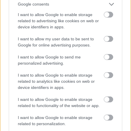
Google consents
LA.LV Google ziņās
Pievienot
I want to allow Google to enable storage
Atcelt
Ziņot
related to advertising like cookies on web or
device identifiers in apps.
SAISTĪTIE RAKSTI
I want to allow my user data to be sent to
Režisors
Regnārs Vaivars
Google for online advertising purposes.
izšauj starta raķeti krietnai
patriotisma devai Liepājas
I want to allow Google to send me
teātra iestudējumā “Latviešu
personalized advertising.
raķetes”
I want to allow Google to enable storage
Saturēt
brūkošu sienu un
related to analytics like cookies on web or
laiku. Recenzija par izrādi
device identifiers in apps.
“Visas viņas” Dailes teātrī
I want to allow Google to enable storage
related to functionality of the website or app.
Zemādas
kaislības. Recenzija
par izrādi „Svešā āda” Liepājas
I want to allow Google to enable storage
teātrī
related to personalization.