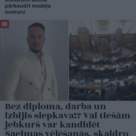
pārbaudīt modeļa
numuru
Bez diploma, darba un
izbijis slepkava!? Vai tiešām
jebkurš var kandidēt
Saeimas vēlēšanās, skaidro