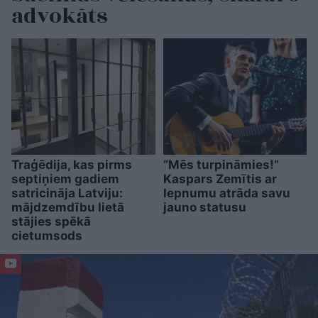
advokāts
Traģēdija, kas pirms
“Mēs turpināmies!”
septiņiem gadiem
Kaspars Zemītis ar
satricināja Latviju:
lepnumu atrāda savu
mājdzemdību lietā
jauno statusu
stājies spēkā
cietumsods