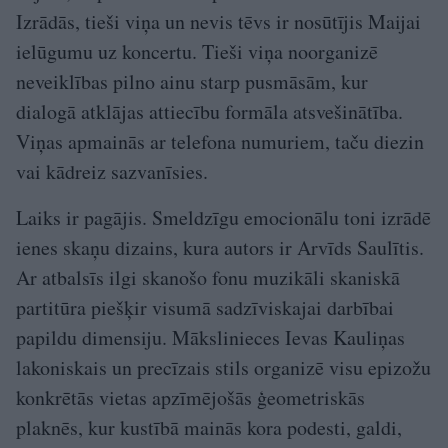
Izrādās, tieši viņa un nevis tēvs ir nosūtījis Maijai
ielūgumu uz koncertu. Tieši viņa noorganizē
neveiklības pilno ainu starp pusmāsām, kur
dialogā atklājas attiecību formāla atsvešinātība.
Viņas apmainās ar telefona numuriem, taču diezin
vai kādreiz sazvanīsies.
Laiks ir pagājis. Smeldzīgu emocionālu toni izrādē
ienes skaņu dizains, kura autors ir Arvīds Saulītis.
Ar atbalsīs ilgi skanošo fonu muzikāli skaniskā
partitūra piešķir visumā sadzīviskajai darbībai
papildu dimensiju. Mākslinieces Ievas Kauliņas
lakoniskais un precīzais stils organizē visu epizožu
konkrētās vietas apzīmējošās ģeometriskās
plaknēs, kur kustībā mainās kora podesti, galdi,