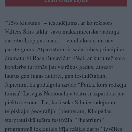
“Tēvs klusums” – iestudējums, ar ko režisors
Valters Sīlis atklāj savu mākslinieciskā vadītāja
darbību Liepājas teātrī, – vienlaikus ir un nav
pārsteigums. Atpazīstami ir sadarbības principi ar
dramaturģi Rasu Bugavičuti-Pēci, ar kuru režisora
kopdarbs turpinās jau vairākus gadus, atnesot
laurus gan lugas autorei, gan iestudētajam.
Jāpiemin, ka godalgotā izrāde “Puika, kurš redzēja
tumsā” Latvijas Nacionālajā teātrī ir izpārdota jau
piekto sezonu. Tie, kuri seko Sīļa iestudējumu
telpiskajai ģeogrāfijai (piemēram, Klaipēdas
starptautiskā teātra festivāla “Theatrium”
programmā iekļautais Sīļa režijas darbs “Izvēlies