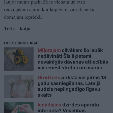
ļaujot mums paskatīties vienam uz otru
redzīgākām acīm, kur kopīgā ir vairāk, nekā
domājām iepriekš.
Tētis – kaija
CITI ŠOBRĪD LASA
Mīļotajam
cilvēkam šo labāk
nedāvināt! Šīs šķietami
nevainīgās dāvanas attiecībās
var ienest strīdus un asaras
Gredzens
pirkstā vēl pirms 18
gadu sasniegšanas. Latvijā
audzis nepilngadīgo līgavu
skaits
Iegādājies
dzirdes aparātu
internetā? Veselības