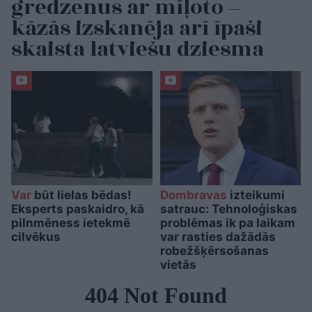
gredzenus ar mīļoto –
kāzās izskanēja arī īpaši
skaista latviešu dziesma
Var
būt lielas bēdas!
Dombravas
izteikumi
Eksperts paskaidro, kā
satrauc: Tehnoloģiskas
pilnmēness ietekmē
problēmas ik pa laikam
cilvēkus
var rasties dažādās
robežšķērsošanas
vietās