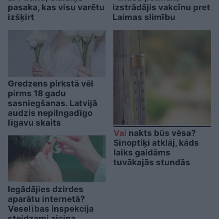
pasaka, kas visu varētu
izstrādājis vakcīnu pret
izšķirt
Laimas slimību
Gredzens pirkstā vēl
pirms 18 gadu
sasniegšanas. Latvijā
audzis nepilngadīgo
līgavu skaits
Vai
nakts būs vēsa?
Sinoptiķi atklāj, kāds
laiks gaidāms
tuvākajās stundās
Iegādājies dzirdes
aparātu internetā?
Veselības inspekcija
steidzami aicina