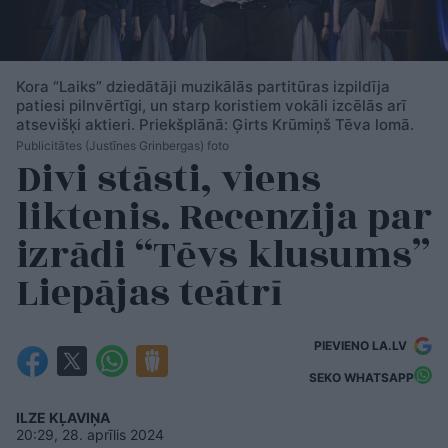
Kora “Laiks” dziedātāji muzikālās partitūras izpildīja
patiesi pilnvērtīgi, un starp koristiem vokāli izcēlās arī
atsevišķi aktieri. Priekšplānā: Ģirts Krūmiņš Tēva lomā.
Publicitātes (Justīnes Grinbergas) foto
Divi stāsti, viens
liktenis. Recenzija par
izrādi “Tēvs klusums”
Liepājas teātrī
PIEVIENO LA.LV
SEKO WHATSAPP
ILZE KĻAVIŅA
20:29, 28. aprīlis 2024