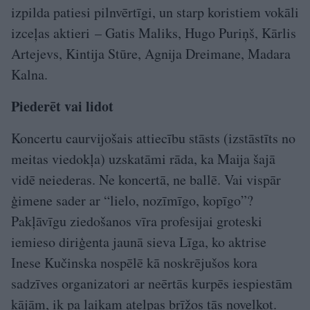
izpilda patiesi pilnvērtīgi, un starp koristiem vokāli
izceļas aktieri – Gatis Maliks, Hugo Puriņš, Kārlis
Artejevs, Kintija Stūre, Agnija Dreimane, Madara
Kalna.
Piederēt vai lidot
Koncertu caurvijošais attiecību stāsts (izstāstīts no
meitas viedokļa) uzskatāmi rāda, ka Maija šajā
vidē neiederas. Ne koncertā, ne ballē. Vai vispār
ģimene sader ar “lielo, nozīmīgo, kopīgo”?
Pakļāvīgu ziedošanos vīra profesijai groteski
iemieso diriģenta jaunā sieva Līga, ko aktrise
Inese Kučinska nospēlē kā noskrējušos kora
sadzīves organizatori ar neērtās kurpēs iespiestām
kājām, ik pa laikam atelpas brīžos tās novelkot.