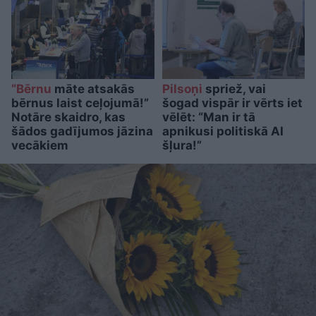
“Bērnu
māte atsakās
Pilsoņi
spriež, vai
bērnus laist ceļojumā!”
šogad vispār ir vērts iet
Notāre skaidro, kas
vēlēt: “Man ir tā
šādos gadījumos jāzina
apnikusi politiskā AI
vecākiem
šļura!”