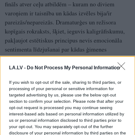
fināls atver ceļu atbildēm – kuram no diviem
varoņiem ir taisnība un kādas izvēles bija/ir
pareizās/nepareizās. Dramaturģes un režisora
kopīgais rokraksts, šķiet, ieguvis kaligrāfiskumu,
pakļaujot estētiskus principus nevis emocionāla
sentimenta līdzjušanai par kādas ģimenes
psiholoģisko pārdzīvojuma gadījumu, bet atverot
tēmu plašāk – kādas izvēles izdarām mēs?
LA.LV -
Do Not Process My Personal Information
Uzziņa
If you wish to opt-out of the sale, sharing to third parties, or
processing of your personal or sensitive information for
Rasa Bugavičute-Pēce, “Tēvs klusums”,
targeted advertising by us, please use the below opt-out
section to confirm your selection. Please note that after your
iestudējums Liepājas teātrī
opt-out request is processed you may continue seeing
interest-based ads based on personal information utilized by
us or personal information disclosed to third parties prior to
Režisors – Valters Sīlis, māksliniece – Ieva
your opt-out. You may separately opt-out of the further
Kauliņa, skaņu dizains – Arvīds Saulītis,
disclosure of your personal information by third parties on the