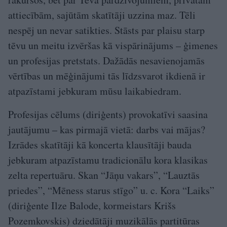
attiecībām, sajūtām skatītāji uzzina maz. Tēli
nespēj un nevar satikties. Stāsts par plaisu starp
tēvu un meitu izvēršas kā vispārinājums – ģimenes
un profesijas pretstats. Dažādās nesavienojamās
vērtības un mēģinājumi tās līdzsvarot ikdienā ir
atpazīstami jebkuram mūsu laikabiedram.
Profesijas cēlums (diriģents) provokatīvi saasina
jautājumu – kas pirmajā vietā: darbs vai mājas?
Izrādes skatītāji kā koncerta klausītāji bauda
jebkuram atpazīstamu tradicionālu kora klasikas
zelta repertuāru. Skan “Jāņu vakars”, “Lauztās
priedes”, “Mēness starus stīgo” u. c. Kora “Laiks”
(diriģente Ilze Balode, kormeistars Krišs
Pozemkovskis) dziedātāji muzikālās partitūras