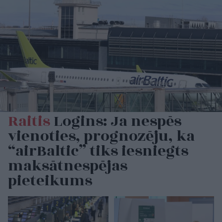
Raitis
Logins: Ja nespēs
vienoties, prognozēju, ka
“airBaltic” tiks iesniegts
maksātnespējas
pieteikums