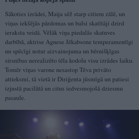
Sākoties izrādei, Maija sēž starp citiem zālē, un
viņas iekšējās pārdomas un balsi skatītāji dzird
ieraksta veidā. Vēlāk viņa piedalās skatuves
darbībā, aktrise Agnese Jēkabsone temperamentīgi
un spēcīgi notur aizvainojuma un bērnišķīgas
sirsnības nerealizēto tēla kodolu visu izrādes laiku.
Tomēr viņas varone nesastop Tēva privāto
attieksmi, tā vietā ir Diriģenta jūsmīgā un patiesi
izjustā pacilātā un citus iedvesmojošā dziesmu
pasaule.