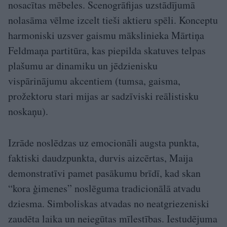
nosacītas mēbeles. Scenogrāfijas uzstādījumā
nolasāma vēlme izcelt tieši aktieru spēli. Konceptu
harmoniski uzsver gaismu mākslinieka Mārtiņa
Feldmaņa partitūra, kas piepilda skatuves telpas
plašumu ar dinamiku un jēdzienisku
vispārinājumu akcentiem (tumsa, gaisma,
prožektoru stari mijas ar sadzīviski reālistisku
noskaņu).
Izrāde noslēdzas uz emocionāli augsta punkta,
faktiski daudzpunkta, durvis aizcērtas, Maija
demonstratīvi pamet pasākumu brīdī, kad skan
“kora ģimenes” noslēguma tradicionālā atvadu
dziesma. Simboliskas atvadas no neatgriezeniski
zaudēta laika un neiegūtas mīlestības. Iestudējuma