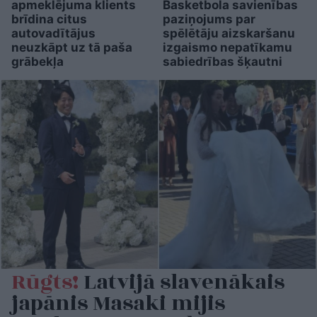
apmeklējuma klients
Basketbola savienības
brīdina citus
paziņojums par
autovadītājus
spēlētāju aizskaršanu
neuzkāpt uz tā paša
izgaismo nepatīkamu
grābekļa
sabiedrības šķautni
Rūgts!
Latvijā slavenākais
japānis Masaki mijis