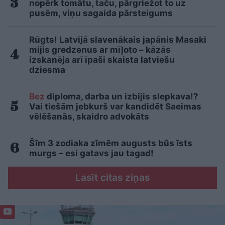
nopērk tomātu, taču, pārgriežot to uz
pusēm, viņu sagaida pārsteigums
Rūgts! Latvijā slavenākais japānis Masaki
mijis gredzenus ar mīļoto – kāzās
izskanēja arī īpaši skaista latviešu
dziesma
Bez
diploma, darba un izbijis slepkava!?
Vai tiešām jebkurš var kandidēt Saeimas
vēlēšanās, skaidro advokāts
Šīm 3 zodiaka zīmēm augusts būs īsts
murgs – esi gatavs jau tagad!
Lasīt citas ziņas