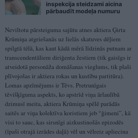
inspekcija steidzami aicina
pārbaudīt modeļa numuru
Neviltotu pārsteiguma sajūtu atnes aktiera Ģirta
Krūmiņa atgriešanās uz lielās skatuves dēļiem
spilgtā tēlā, kas kaut kādā mērā līdzinās putnam ar
transcendentāliem diriģenta žestiem (tik gaisīgs ir
atveidotā personāža domāšanas vieglums, tik plaši
plīvojošas ir aktiera rokas un kustību partitūra).
Lomas apzīmējums ir Tēvs. Pretrunīgais
tēvišķīguma aspekts, ko apstrīd viņa ārlaulībā
dzimusī meita, aktiera Krūmiņa spēlē parādās
saitēs ar viņa kolektīva koristiem jeb “ģimeni”, kā
visi to sauc, kas sirsnīgi aizkustinošās epizodēs
(īpaši otrajā izrādes daļā) vēl un vēlreiz apliecina