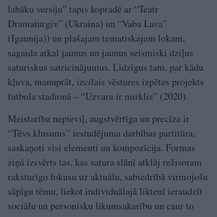
labāku versiju” tapis kopradē ar “Teatr
Dramaturgiv” (Ukraina) un “Vaba Lava”
(Igaunija)) un plašajam tematiskajam lokam,
sagaida atkal jaunus un jaunus seismiski dziļus
saturiskus satricinājumus. Līdzīgus tam, par kādu
kļuva, manuprāt, izcilais vēstures izpētes projekts
futbola stadionā – “Uzvara ir mirklis” (2020).
Meistarība nepieviļ, augstvērtīga un precīza ir
“Tēvs klusums” iestudējuma darbības partitūra,
saskaņoti visi elementi un kompozīcija. Formas
ziņā izsvērts tas, kas satura slānī atklāj režisoram
raksturīgo fokusu uz aktuālu, sabiedrībā virmojošu
sāpīgu tēmu, liekot individuālajā liktenī ieraudzīt
sociālu un personisku likumsakarību un caur to