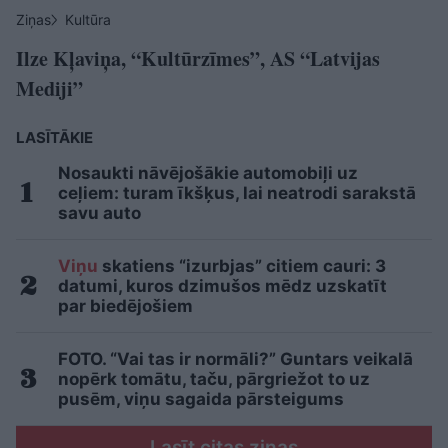
Ziņas
Kultūra
Ilze Kļaviņa, “Kultūrzīmes”, AS “Latvijas
Mediji”
LASĪTĀKIE
Nosaukti nāvējošākie automobiļi uz
ceļiem: turam īkšķus, lai neatrodi sarakstā
savu auto
Viņu
skatiens “izurbjas” citiem cauri: 3
datumi, kuros dzimušos mēdz uzskatīt
par biedējošiem
FOTO. “Vai tas ir normāli?” Guntars veikalā
nopērk tomātu, taču, pārgriežot to uz
pusēm, viņu sagaida pārsteigums
Lasīt citas ziņas