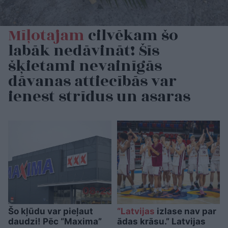
Mīļotajam
cilvēkam šo
labāk nedāvināt! Šīs
šķietami nevainīgās
dāvanas attiecībās var
ienest strīdus un asaras
Šo kļūdu var pieļaut
“Latvijas
izlase nav par
daudzi! Pēc “Maxima”
ādas krāsu.” Latvijas