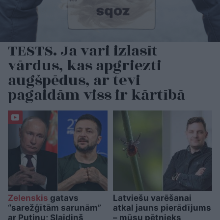
TESTS. Ja vari izlasīt
vārdus, kas apgriezti
augšpēdus, ar tevi
pagaidām viss ir kārtībā
Zelenskis
gatavs
Latviešu varēšanai
“sarežģītām sarunām”
atkal jauns pierādījums
ar Putinu; Slaidiņš
– mūsu pētnieks