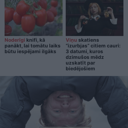
Noderīgi
knifi, kā
Viņu
skatiens
panākt, lai tomātu laiks
“izurbjas” citiem cauri:
būtu iespējami ilgāks
3 datumi, kuros
dzimušos mēdz
uzskatīt par
biedējošiem