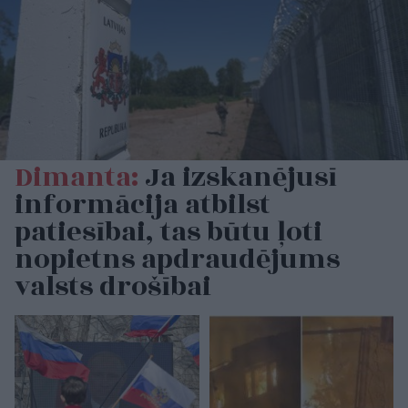
Dimanta:
Ja izskanējusī
informācija atbilst
patiesībai, tas būtu ļoti
nopietns apdraudējums
valsts drošībai