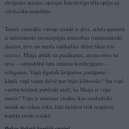
diriģenta misijas apziņai līdzvērtīgu tēla spēju uz
cilvēcisku empātiju.
Tomēr centrālie varoņi izrādē ir divi, sižeta pamatā
ir neīstenotās savstarpējās attiecības (matemātiski
skaitot, tēvs un meita satikušies dzīvē tikai trīs
reizes). Maija atnāk uz pasākumu, atsaucoties uz
tēva – sabiedrībā labi zināma kordiriģenta –
ielūgumu. Viņā ilgstoši krājušies jautājumi –
kāpēc viņš viņas dzīvē nav bijis klātesošs? Vai viņš
varētu beidzot publiski atzīt, ka Maija ir viņa
meita? Viņa ir atnesusi ziedus, kas simboliski
nonāk no rokas rokā, līdz beidzot tiek iespiesti
kopējā ziedu traukā.
Puķes lielajā kopējā spainī