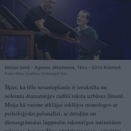
Maijas lomā – Agnese Jēkabsone, Tēvs – Ģirts Krūmiņš.
Publicitātes (Justīnes Grinbergas) foto
Šķiet, ka tēlu nesastapšanās ir ierakstīta un
nolemta dramaturģes radītā teksta uzbūves līmenī.
Maija kā varone atklājas iekšējos monologos ar
psiholoģisku pašanalīzi, ar detaļām un
dienasgrāmatas lappusēm raksturīgos intimitātes
rakursos, bet par Tēva pārdzīvojumiem, privātām