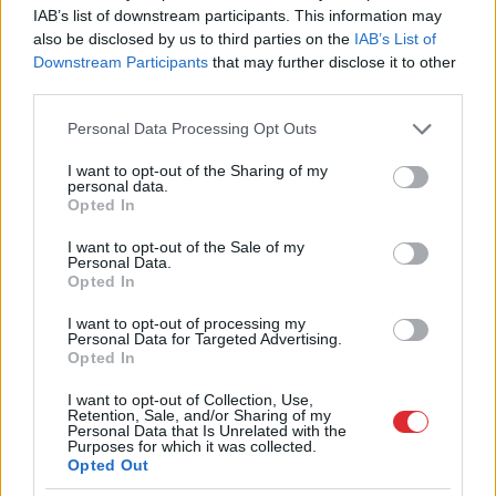
IAB’s list of downstream participants. This information may
horeogrāfe – Kristīne Brīniņa, gaismu mākslinieks
also be disclosed by us to third parties on the
IAB’s List of
– Mārtiņš Feldmanis.
Downstream Participants
that may further disclose it to other
third parties.
Lomās: Agnese Jēkabsone, Ģirts Krūmiņš, Inese
Please note that this website/app uses one or more Google
Personal Data Processing Opt Outs
Kučinska, Laura Jeruma, Kaspars Gods, Anda
services and may gather and store information including but
Albuže, Madara Kalna, Agnija Dreimane, Kintija
not limited to your visit or usage behaviour. You may click to
I want to opt-out of the Sharing of my
personal data.
grant or deny consent to Google and its third-party tags to
Stūre, Gatis Maliks, Hugo Puriņš, Kārlis Artejevs
Opted In
use your data for below specified purposes in below Google
un koris “Laiks” (diriģente Ilze Balode,
consent section.
I want to opt-out of the Sale of my
Personal Data.
kormeistars Krišs Pozemkovskis).
Opted In
Nākamā izrāde: 5. maijā.
I want to opt-out of processing my
Personal Data for Targeted Advertising.
Opted In
TĒMAS
I want to opt-out of Collection, Use,
Retention, Sale, and/or Sharing of my
Personal Data that Is Unrelated with the
Liepājas teātris
Rasa Bugavičute-Pēce
Purposes for which it was collected.
Opted Out