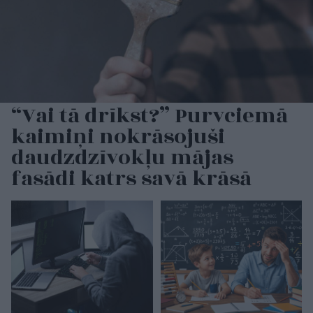
“Vai tā drīkst?” Purvciemā
kaimiņi nokrāsojuši
daudzdzīvokļu mājas
fasādi katrs savā krāsā