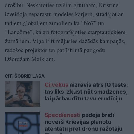
drošību. Neskatoties uz šīm grūtībām, Kristīne
izveidoja neparastu modeles karjeru, strādājot ar
tādiem globāliem zīmoliem kā “No7” un
“Lancôme”, kā arī fotografējoties starptautiskiem
žurnāliem. Viņa ir filmējusies dažādās kampaņās,
radošos projektos un pat īsfilmā par godu
Džordžam Maiklam.
CITI ŠOBRĪD LASA
Cilvēkus
aizrāvis ātrs IQ tests:
tas liks izkustināt smadzenes,
lai pārbaudītu tavu erudīciju
Specdienesti
pēdējā brīdī
novērš Krievijas plānotu
atentātu pret dronu ražotāju