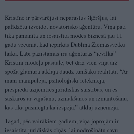
Kristīne ir pārvarējusi neparastus šķēršļus, lai
palīdzētu izveidot novatorisko aģentūru. Viņa pati
tika pamanīta un iesaistīta modes biznesā jau 11
gadu vecumā, kad iepirkās Dublinā Ziemassvētku
laikā. Labi pazīstamas īru aģentūras “ievilka”
Kristīni modeļu pasaulē, bet drīz vien viņa aiz
spožā glamūra atklāja daudz tumšāku realitāti. “Ar
mani manipulēja, psiholoģiski ietekmēja,
piespieda uzņemties juridiskas saistības, un es
saskāros ar vajāšanu, uzmākšanos un izmantošanu,
kas tika pasniegta kā iespēja,” atklāj uzņēmēja.
Tagad, pēc vairākiem gadiem, viņa joprojām ir
iesaistīta juridiskās cīņās, lai nodrošinātu savu