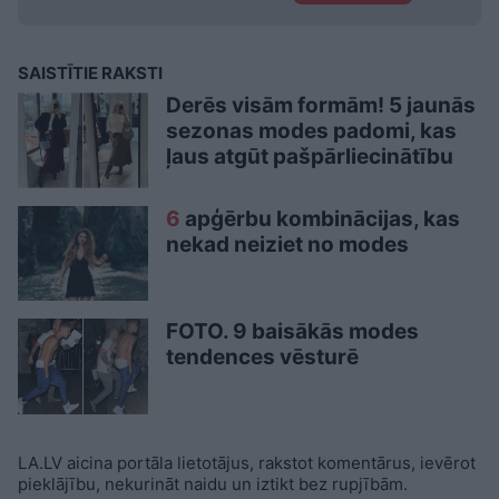
SAISTĪTIE RAKSTI
Derēs visām formām! 5 jaunās
sezonas modes padomi, kas
ļaus atgūt pašpārliecinātību
6
apģērbu kombinācijas, kas
nekad neiziet no modes
FOTO. 9 baisākās modes
tendences vēsturē
LA.LV aicina portāla lietotājus, rakstot komentārus, ievērot
pieklājību, nekurināt naidu un iztikt bez rupjībām.