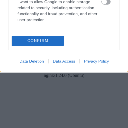
I want to allow Google to enable storage
related to security, including authentication
functionality and fraud prevention, and other
user protection.
VIDEO. Spānijas lidostā
Vai esi izvilcis laimīgo
pēkšņi atskan
lozi? Lūk, par kādām
Raimonda Paula
sievām kļūst katrā
mūzika! Pie klavierēm –
mēnesī dzimušās
CONFIRM
Māris Grigalis
sievietes
Data Deletion
Data Access
Privacy Policy