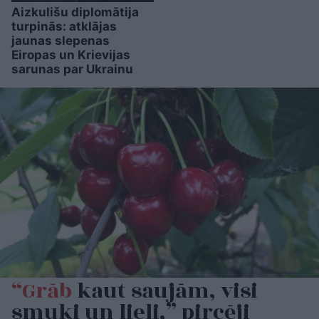
Aizkulišu diplomātija
turpinās: atklājas
jaunas slepenas
Eiropas un Krievijas
sarunas par Ukrainu
“Grāb
kaut saujām, visi
smuki un lieli,” pircēji