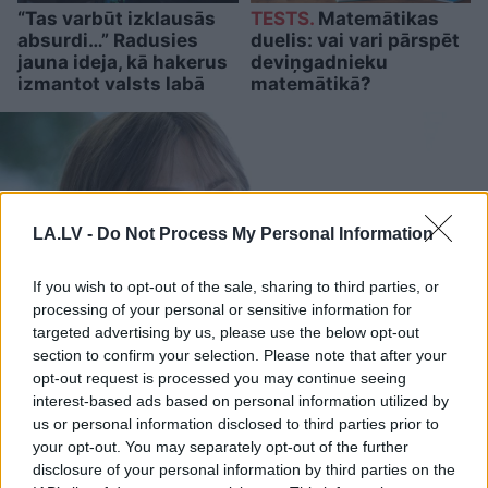
“Tas varbūt izklausās
TESTS.
Matemātikas
absurdi…” Radusies
duelis: vai vari pārspēt
jauna ideja, kā hakerus
deviņgadnieku
izmantot valsts labā
matemātikā?
LA.LV -
Do Not Process My Personal Information
If you wish to opt-out of the sale, sharing to third parties, or
processing of your personal or sensitive information for
targeted advertising by us, please use the below opt-out
section to confirm your selection. Please note that after your
opt-out request is processed you may continue seeing
interest-based ads based on personal information utilized by
Ar
publisku attaisnojumu
us or personal information disclosed to third parties prior to
netika līdzēts – KNAB sāk
your opt-out. You may separately opt-out of the further
disclosure of your personal information by third parties on the