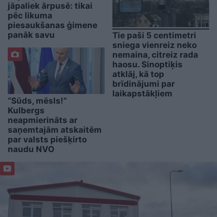
jāpaliek ārpusē: tikai
pēc likuma
piesaukšanas ģimene
panāk savu
Tie paši 5 centimetri
sniega vienreiz neko
nemaina, citreiz rada
haosu. Sinoptiķis
atklāj, kā top
brīdinājumi par
laikapstākļiem
“Sūds, mēsls!”
Kulbergs
neapmierināts ar
saņemtajām atskaitēm
par valsts piešķirto
naudu NVO