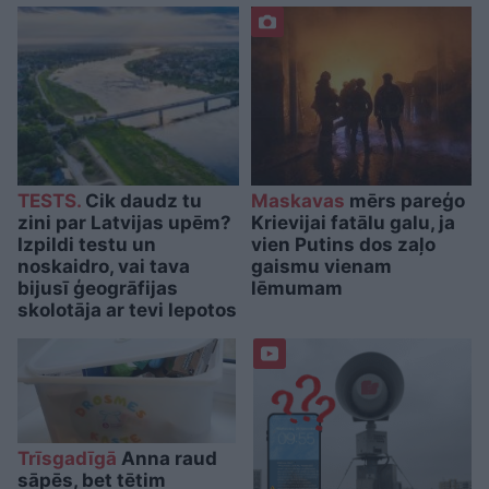
TESTS.
Cik daudz tu
Maskavas
mērs pareģo
zini par Latvijas upēm?
Krievijai fatālu galu, ja
Izpildi testu un
vien Putins dos zaļo
noskaidro, vai tava
gaismu vienam
bijusī ģeogrāfijas
lēmumam
skolotāja ar tevi lepotos
Trīsgadīgā
Anna raud
sāpēs, bet tētim