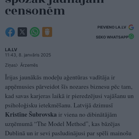
censonēm
PIEVIENO LA.LV
SEKO WHATSAPP
LA.LV
11:43, 8. janvāris 2025
Ziņas
Ārzemēs
Īrijas jaunākās modeļu aģentūras vadītāja ir
apņēmusies pārveidot šīs nozares biznesu pēc tam,
kad savas karjeras laikā ir pieredzējusi vajāšanu un
psiholoģisku ietekmēšanu. Latvijā dzimusī
Kristīne Šubrovska
ir viena no dibinātājām
uzņēmumā “The Model Method”, kas bāzējas
Dublinā un ir sevi pasludinājusi par spēli mainošu