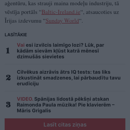
aģentūru, kas strauji maina modeļu industriju, tā
vēstīja portāls “
Baltic-Ireland.ie
“, atsaucoties uz
Īrijas izdevumu “
Sunday World
“.
LASĪTĀKIE
Vai
esi izvilcis laimīgo lozi? Lūk, par
kādām sievām kļūst katrā mēnesī
dzimušās sievietes
Cilvēkus aizrāvis ātrs IQ tests: tas liks
izkustināt smadzenes, lai pārbaudītu tavu
erudīciju
VIDEO.
Spānijas lidostā pēkšņi atskan
Raimonda Paula mūzika! Pie klavierēm –
Māris Grigalis
Lasīt citas ziņas