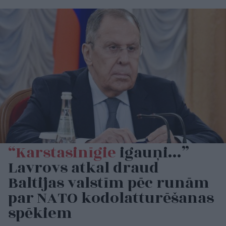
“Karstasinīgie
igauņi…”
Lavrovs atkal draud
Baltijas valstīm pēc runām
par NATO kodolatturēšanas
spēkiem