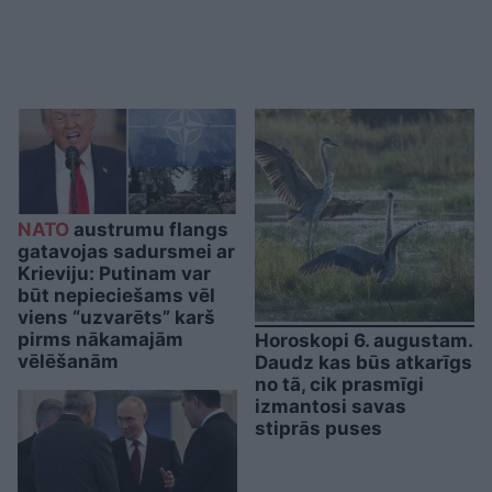
NATO
austrumu flangs
gatavojas sadursmei ar
Krieviju: Putinam var
būt nepieciešams vēl
viens “uzvarēts” karš
pirms nākamajām
Horoskopi 6. augustam.
vēlēšanām
Daudz kas būs atkarīgs
no tā, cik prasmīgi
izmantosi savas
stiprās puses