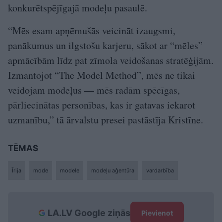
konkurētspējīgajā modeļu pasaulē.
“Mēs esam apņēmušās veicināt izaugsmi,
panākumus un ilgstošu karjeru, sākot ar “mēles”
apmācībām līdz pat zīmola veidošanas stratēģijām.
Izmantojot “The Model Method”, mēs ne tikai
veidojam modeļus — mēs radām spēcīgas,
pārliecinātas personības, kas ir gatavas iekarot
uzmanību,” tā ārvalstu presei pastāstīja Kristīne.
TĒMAS
Īrija
mode
modele
modeļu aģentūra
vardarbība
LA.LV Google ziņās
Pievienot