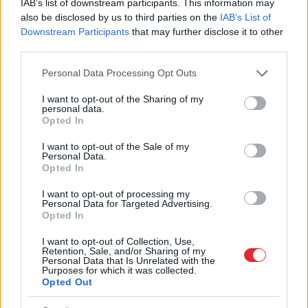
pārbaudi par deputātes
IAB’s list of downstream participants. This information may
Rasimas saņemto
also be disclosed by us to third parties on the
IAB’s List of
Downstream Participants
that may further disclose it to other
kompensāciju
third parties.
Please note that this website/app uses one or more Google
Personal Data Processing Opt Outs
services and may gather and store information including but
not limited to your visit or usage behaviour. You may click to
I want to opt-out of the Sharing of my
personal data.
grant or deny consent to Google and its third-party tags to
Opted In
use your data for below specified purposes in below Google
consent section.
I want to opt-out of the Sale of my
Personal Data.
Opted In
I want to opt-out of processing my
Specdienesti
pēdējā
“Pilnīgs
haoss!” Rīgas
Personal Data for Targeted Advertising.
brīdī novērš Krievijas
lidostā ceļotāji šodien
Opted In
plānotu atentātu pret
nīkst milzīgās rindās.
dronu ražotāju Eiropā
Skaidrojam, kas
I want to opt-out of Collection, Use,
atgadījies
Retention, Sale, and/or Sharing of my
Personal Data that Is Unrelated with the
Purposes for which it was collected.
Opted Out