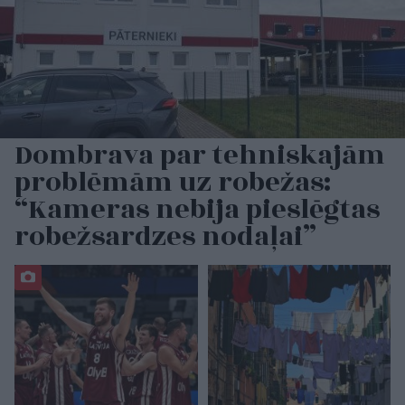
Dombrava par tehniskajām
problēmām uz robežas:
“Kameras nebija pieslēgtas
robežsardzes nodaļai”