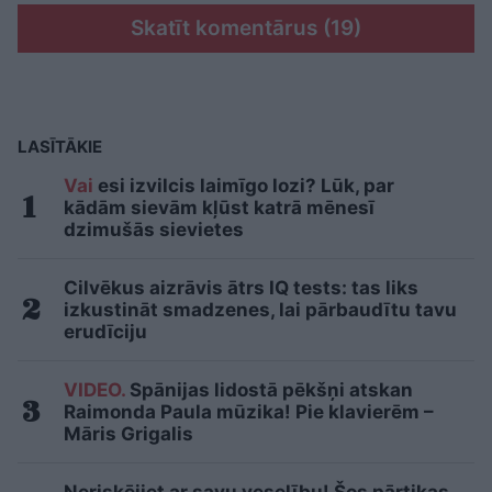
Skatīt komentārus (19)
LASĪTĀKIE
Vai
esi izvilcis laimīgo lozi? Lūk, par
kādām sievām kļūst katrā mēnesī
dzimušās sievietes
Cilvēkus aizrāvis ātrs IQ tests: tas liks
izkustināt smadzenes, lai pārbaudītu tavu
erudīciju
VIDEO.
Spānijas lidostā pēkšņi atskan
Raimonda Paula mūzika! Pie klavierēm –
Māris Grigalis
Neriskējiet ar savu veselību! Šos pārtikas