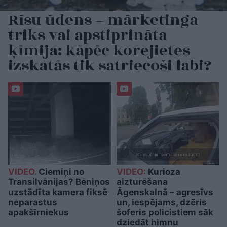
Rīsu ūdens – mārketinga
triks vai apstiprināta
ķīmija: kāpēc korejietes
izskatās tik satriecoši labi?
VIDEO.
Ciemiņi no
VIDEO:
Kurioza
Transilvānijas? Bēniņos
aizturēšana
uzstādīta kamera fiksē
Āgenskalnā – agresīvs
neparastus
un, iespējams, dzēris
apakšīrniekus
šoferis policistiem sāk
dziedāt himnu