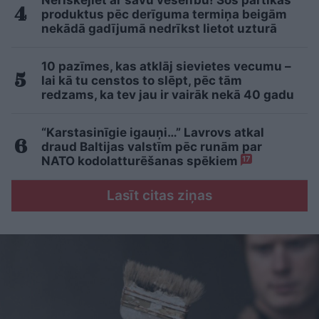
produktus pēc derīguma termiņa beigām
nekādā gadījumā nedrīkst lietot uzturā
10 pazīmes, kas atklāj sievietes vecumu –
lai kā tu censtos to slēpt, pēc tām
redzams, ka tev jau ir vairāk nekā 40 gadu
“Karstasinīgie igauņi…” Lavrovs atkal
draud Baltijas valstīm pēc runām par
NATO kodolatturēšanas spēkiem
17
Lasīt citas ziņas