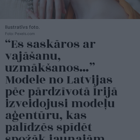
Ilustratīvs foto.
Foto: Pexels.com
“Es saskāros ar
vajāšanu,
uzmākšanos…”
Modele no Latvijas
pēc pārdzīvotā Īrijā
izveidojusi modeļu
aģentūru, kas
palīdzēs spīdēt
spožāk jaunajām