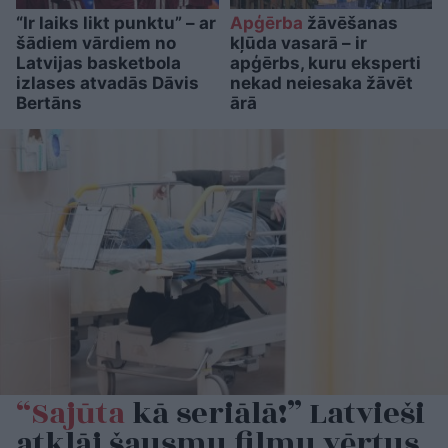
“Ir laiks likt punktu” – ar
Apģērba
žāvēšanas
šādiem vārdiem no
kļūda vasarā – ir
Latvijas basketbola
apģērbs, kuru eksperti
izlases atvadās Dāvis
nekad neiesaka žāvēt
Bertāns
ārā
“Sajūta
kā seriālā!” Latvieši
atklāj šausmu filmu vērtus