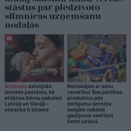
stāstus par piedzīvoto
slimnīcas uzņemšanu
nodaļās
Ārzemēs
dzīvojoša
Neriskējiet ar savu
latviete pastāsta, kā
veselību! Šos pārtikas
atšķiras bērnu pabalsti
produktus pēc
Latvijā un Vācijā –
derīguma termiņa
starpība ir jūtama
beigām nekādā
gadījumā nedrīkst
lietot uzturā