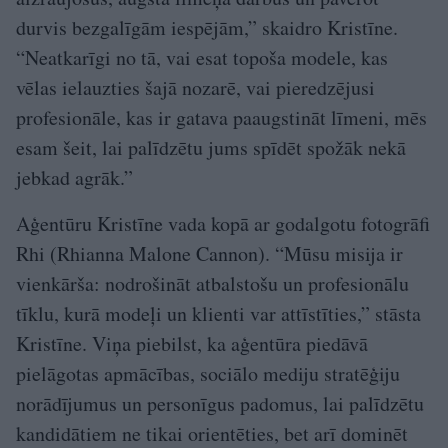
durvis bezgalīgām iespējām,” skaidro Kristīne.
“Neatkarīgi no tā, vai esat topoša modele, kas
vēlas ielauzties šajā nozarē, vai pieredzējusi
profesionāle, kas ir gatava paaugstināt līmeni, mēs
esam šeit, lai palīdzētu jums spīdēt spožāk nekā
jebkad agrāk.”
Aģentūru Kristīne vada kopā ar godalgotu fotogrāfi
Rhi (Rhianna Malone Cannon). “Mūsu misija ir
vienkārša: nodrošināt atbalstošu un profesionālu
tīklu, kurā modeļi un klienti var attīstīties,” stāsta
Kristīne. Viņa piebilst, ka aģentūra piedāvā
pielāgotas apmācības, sociālo mediju stratēģiju
norādījumus un personīgus padomus, lai palīdzētu
kandidātiem ne tikai orientēties, bet arī dominēt