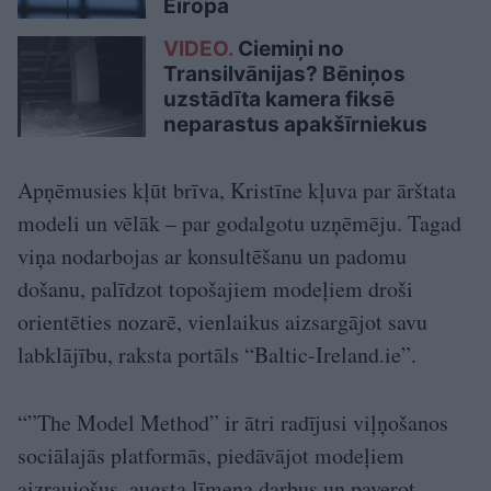
Eiropā
VIDEO.
Ciemiņi no
Transilvānijas? Bēniņos
uzstādīta kamera fiksē
neparastus apakšīrniekus
Apņēmusies kļūt brīva, Kristīne kļuva par ārštata
modeli un vēlāk – par godalgotu uzņēmēju. Tagad
viņa nodarbojas ar konsultēšanu un padomu
došanu, palīdzot topošajiem modeļiem droši
orientēties nozarē, vienlaikus aizsargājot savu
labklājību, raksta portāls “Baltic-Ireland.ie”.
“”The Model Method” ir ātri radījusi viļņošanos
sociālajās platformās, piedāvājot modeļiem
aizraujošus, augsta līmeņa darbus un paverot