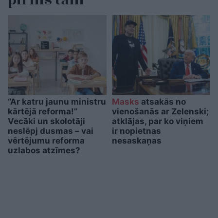
pirms tam
“Ar katru jaunu ministru
Masks
atsakās no
kārtējā reforma!”
vienošanās ar Zelenski;
Vecāki un skolotāji
atklājas, par ko viņiem
neslēpj dusmas – vai
ir nopietnas
vērtējumu reforma
nesaskaņas
uzlabos atzīmes?