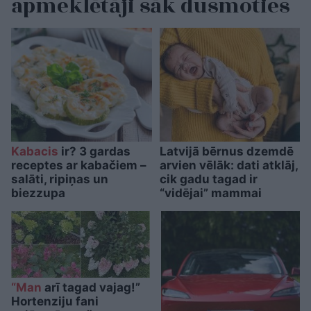
apmeklētāji sāk dusmoties
Kabacis
ir? 3 gardas
Latvijā bērnus dzemdē
receptes ar kabačiem –
arvien vēlāk: dati atklāj,
salāti, ripiņas un
cik gadu tagad ir
biezzupa
“vidējai” mammai
“Man
arī tagad vajag!”
Hortenziju fani