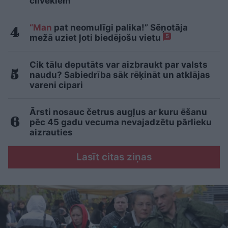
cilvēkiem
“Man
pat neomulīgi palika!” Sēņotāja
mežā uziet ļoti biedējošu vietu
5
Cik tālu deputāts var aizbraukt par valsts
naudu? Sabiedrība sāk rēķināt un atklājas
vareni cipari
Ārsti nosauc četrus augļus ar kuru ēšanu
pēc 45 gadu vecuma nevajadzētu pārlieku
aizrauties
Lasīt citas ziņas