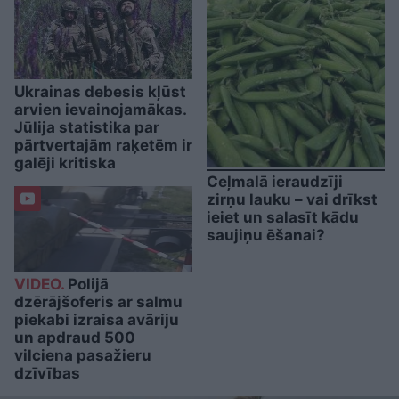
Ukrainas debesis kļūst
arvien ievainojamākas.
Jūlija statistika par
pārtvertajām raķetēm ir
galēji kritiska
Ceļmalā ieraudzīji
zirņu lauku – vai drīkst
ieiet un salasīt kādu
saujiņu ēšanai?
VIDEO.
Polijā
dzērājšoferis ar salmu
piekabi izraisa avāriju
un apdraud 500
vilciena pasažieru
dzīvības