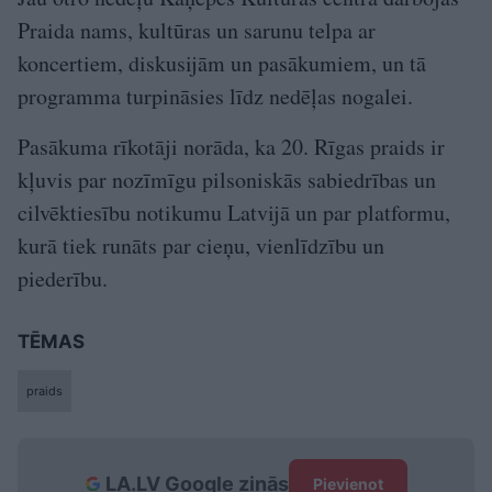
Praida nams, kultūras un sarunu telpa ar
koncertiem, diskusijām un pasākumiem, un tā
programma turpināsies līdz nedēļas nogalei.
Pasākuma rīkotāji norāda, ka 20. Rīgas praids ir
kļuvis par nozīmīgu pilsoniskās sabiedrības un
cilvēktiesību notikumu Latvijā un par platformu,
kurā tiek runāts par cieņu, vienlīdzību un
piederību.
TĒMAS
praids
LA.LV Google ziņās
Pievienot