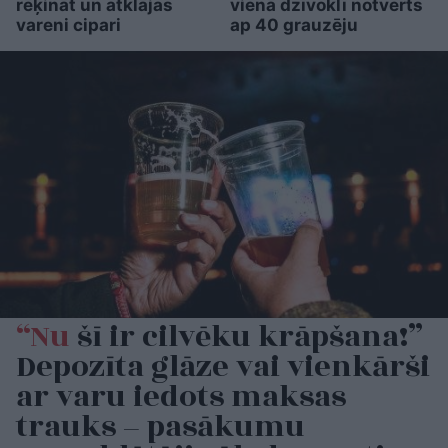
rēķināt un atklājas
vienā dzīvoklī notverts
vareni cipari
ap 40 grauzēju
“Nu
šī ir cilvēku krāpšana!”
Depozīta glāze vai vienkārši
ar varu iedots maksas
trauks – pasākumu