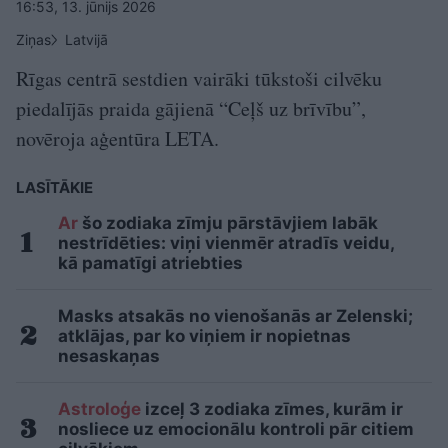
16:53, 13. jūnijs 2026
Ziņas
Latvijā
Rīgas centrā sestdien vairāki tūkstoši cilvēku
piedalījās praida gājienā “Ceļš uz brīvību”,
novēroja aģentūra LETA.
LASĪTĀKIE
Ar
šo zodiaka zīmju pārstāvjiem labāk
nestrīdēties: viņi vienmēr atradīs veidu,
kā pamatīgi atriebties
Masks atsakās no vienošanās ar Zelenski;
atklājas, par ko viņiem ir nopietnas
nesaskaņas
Astroloģe
izceļ 3 zodiaka zīmes, kurām ir
nosliece uz emocionālu kontroli pār citiem