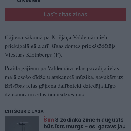
cilvēkiem
Lasīt citas ziņas
Gājiena sākumā pa Krišjāņa Valdemāra ielu
priekšgalā gāja arī Rīgas domes priekšsēdētājs
Viesturs Kleinbergs (P).
Praida gājienu pa Valdemāra ielas pavadīja ielas
malā esošo dīdžeju atskaņotā mūzika, savukārt uz
Brīvības ielas gājiena dalībnieki dziedāja Līgo
dziesmas un citas tautasdziesmas.
CITI ŠOBRĪD LASA
Šīm
3 zodiaka zīmēm augusts
būs īsts murgs – esi gatavs jau