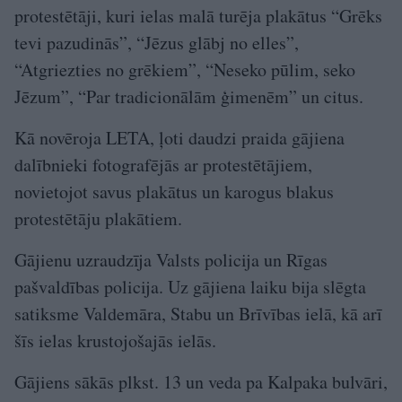
protestētāji, kuri ielas malā turēja plakātus “Grēks
tevi pazudinās”, “Jēzus glābj no elles”,
“Atgriezties no grēkiem”, “Neseko pūlim, seko
Jēzum”, “Par tradicionālām ģimenēm” un citus.
Kā novēroja LETA, ļoti daudzi praida gājiena
dalībnieki fotografējās ar protestētājiem,
novietojot savus plakātus un karogus blakus
protestētāju plakātiem.
Gājienu uzraudzīja Valsts policija un Rīgas
pašvaldības policija. Uz gājiena laiku bija slēgta
satiksme Valdemāra, Stabu un Brīvības ielā, kā arī
šīs ielas krustojošajās ielās.
Gājiens sākās plkst. 13 un veda pa Kalpaka bulvāri,