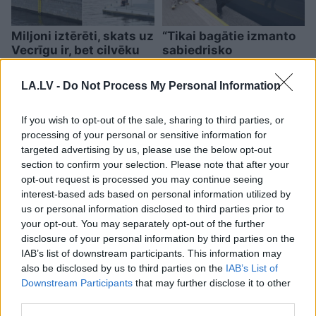
Miljoni iztērēti, skats uz
“Tikai bagātie izmanto
Vecrīgu ir, bet cilvēku
sabiedrisko
nav – kaut kas ir greizi
transportu?” Ģimene
ar jauno promenādi
gribēja pavizināties ar
LA.LV -
Do Not Process My Personal Information
vilcienu, bet biļešu
cena lika pārdomāt
If you wish to opt-out of the sale, sharing to third parties, or
processing of your personal or sensitive information for
targeted advertising by us, please use the below opt-out
section to confirm your selection. Please note that after your
opt-out request is processed you may continue seeing
interest-based ads based on personal information utilized by
us or personal information disclosed to third parties prior to
your opt-out. You may separately opt-out of the further
disclosure of your personal information by third parties on the
IAB’s list of downstream participants. This information may
also be disclosed by us to third parties on the
IAB’s List of
Downstream Participants
that may further disclose it to other
third parties.