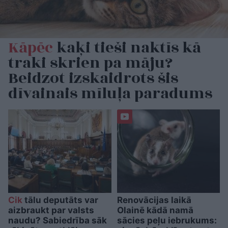
Kāpēc
kaķi tieši naktīs kā
traki skrien pa māju?
Beidzot izskaidrots šis
dīvainais mīluļa paradums
Cik
tālu deputāts var
Renovācijas laikā
aizbraukt par valsts
Olainē kādā namā
naudu? Sabiedrība sāk
sācies peļu iebrukums: