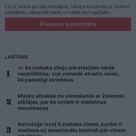
LA.LV aicina portāla lietotājus, rakstot komentārus, ievērot
pieklājību, nekurināt naidu un iztikt bez rupjībām.
Pievieno komentāru
LASĪTĀKIE
Ar
šo zodiaka zīmju pārstāvjiem labāk
nestrīdēties: viņi vienmēr atradīs veidu,
kā pamatīgi atriebties
Masks atsakās no vienošanās ar Zelenski;
atklājas, par ko viņiem ir nopietnas
nesaskaņas
Astroloģe izceļ 3 zodiaka zīmes, kurām ir
nosliece uz emocionālu kontroli pār citiem