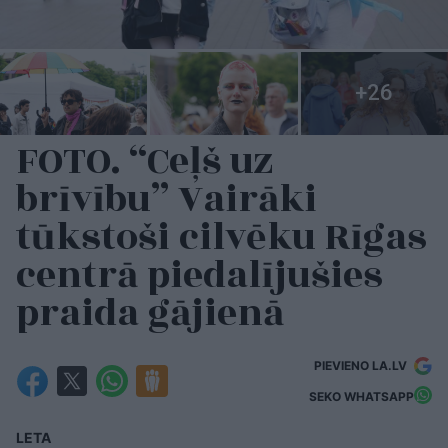
FOTO. “Ceļš uz
brīvību” Vairāki
tūkstoši cilvēku Rīgas
centrā piedalījušies
praida gājienā
PIEVIENO LA.LV
SEKO WHATSAPP
LETA