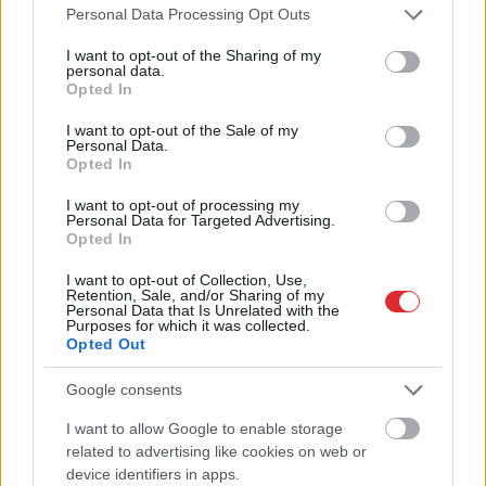
Šīm
3 zodiaka zīmēm
Please note that this website/app uses one or more Google
Personal Data Processing Opt Outs
services and may gather and store information including but
augusts būs īsts murgs – esi
not limited to your visit or usage behaviour. You may click to
I want to opt-out of the Sharing of my
gatavs jau tagad!
personal data.
grant or deny consent to Google and its third-party tags to
Opted In
use your data for below specified purposes in below Google
consent section.
I want to opt-out of the Sale of my
Personal Data.
Opted In
I want to opt-out of processing my
Personal Data for Targeted Advertising.
Opted In
I want to opt-out of Collection, Use,
Retention, Sale, and/or Sharing of my
Personal Data that Is Unrelated with the
Jūrā pie Bērzciema
Vai
būs jātaisa jauna
Purposes for which it was collected.
Opted Out
krīzes situācija – jahta
eID karte? LVRTC atbild
zaudējusi vadības
uz jautājumiem par
spējas; brīvprātīgie
gada beigās daļai
Google consents
steidz palīgā
sabiedrības
I want to allow Google to enable storage
Atcelt
Ziņot
gaidāmajām
related to advertising like cookies on web or
pārmaiņām
device identifiers in apps.