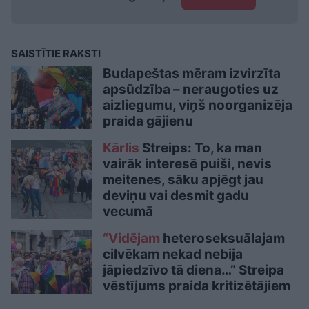
SAISTĪTIE RAKSTI
Budapeštas mēram izvirzīta
apsūdzība – neraugoties uz
aizliegumu, viņš noorganizēja
praida gājienu
Kārlis
Streips: To, ka man
vairāk interesē puiši, nevis
meitenes, sāku apjēgt jau
deviņu vai desmit gadu
vecumā
“Vidējam
heteroseksuālajam
cilvēkam nekad nebija
jāpiedzīvo tā diena…” Streipa
vēstījums praida kritizētājiem