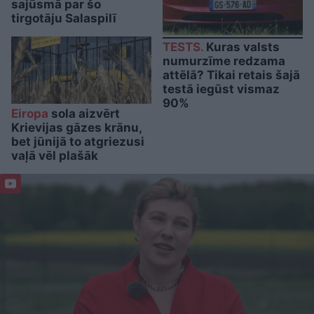
sajūsmā par šo
tirgotāju Salaspilī
TESTS.
Kuras valsts
numurzīme redzama
attēlā? Tikai retais šajā
testā iegūst vismaz
90%
Eiropa
sola aizvērt
Krievijas gāzes krānu,
bet jūnijā to atgriezusi
vaļā vēl plašāk