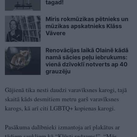
tagad!
Miris rokmūzikas pētnieks un
mūzikas apskatnieks Klāss
Vāvere
Renovācijas laikā Olainē kādā
namā sācies peļu iebrukums:
vienā dzīvoklī notverts ap 40
grauzēju
Gājienā tika nesti daudzi varavīksnes karogi, tajā
skaitā kāds desmitiem metru garš varavīksnes
karogs, kā arī citi LGBTQ+ kopienas karogi.
Pasākuma dalībnieki izmantoja arī plakātus ar
tādiem saukļiem kā “Kļūsti redzams!”, “Mēs