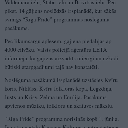
Valdemāra ielu, Stabu ielu un Brīvības ielu. Pēc
plkst. 14 gājiens noslēdzās Esplanādē, kur sākās
svinīgs “Riga Pride” programmas noslēguma
pasākums.
Pēc likumsargu aplēsēm, gājienā piedalījās ap
4000 cilvēku. Valsts policijā aģentūru LETA
informēja, ka gājiens aizvadīts mierīgi un nekādi
būtiski starpgadījumi tajā nav konstatēti.
Noslēguma pasākumā Esplanādē uzstāsies Kvīru
koris, Niklāss, Kvīru folkloras kopa, Legzdiņa,
Justs un Krisy, Zelma un Emīlija. Pasākums
apvienos mūziku, folkloru un skatuves mākslu.
“Riga Pride” programma norisinās kopš 1. jūnija.
Jau otro nedēļu Kaņepes Kultūras centrā darbojas