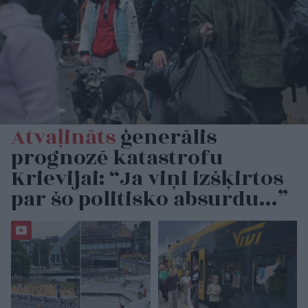
Atvaļināts
ģenerālis
prognozē katastrofu
Krievijai: “Ja viņi izšķirtos
par šo politisko absurdu…”