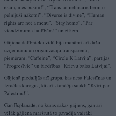
esam, mēs būsim!”, “Trans un nebinārie bērni ir
pelnījuši nākotni”, “Diverse is divine”, “Human
rights are not a menu”, “Stay homo”, “Par
viendzimuma laulībām!” un citiem.
Gājiena dalībnieku vidū bija manāmi arī dažu
uzņēmumu un organizāciju transparenti,
piemēram, “Caffeine”, “Circle K Latvija”, partijas
“Progresīvie” un biedrības “Krievu balss Latvijai”.
Gājienā piedalījās arī grupa, kas nesa Palestīnas un
Izraēlas karogus, kā arī skandēja saukli “Kvīri par
Palestīnu!”.
Gan Esplanādē, no kuras sākās gājiens, gan arī
vēlāk gājiena maršrutā to pavadīja vairāki