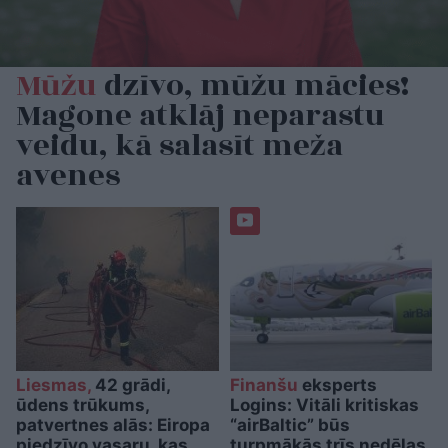
Mūžu
dzīvo, mūžu mācies!
Magone atklāj neparastu
veidu, kā salasīt meža
avenes
Liesmas,
42 grādi,
Finanšu
eksperts
ūdens trūkums,
Logins: Vitāli kritiskas
patvertnes alās: Eiropa
“airBaltic” būs
piedzīvo vasaru, kas
turpmākās trīs nedēļas