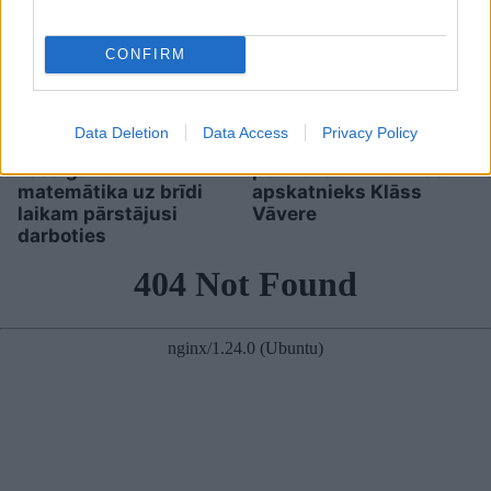
CONFIRM
Data Deletion
Data Access
Privacy Policy
Pircēji
pie cenu zīmes
Miris rokmūzikas
kasa galvu –
pētnieks un mūzikas
matemātika uz brīdi
apskatnieks Klāss
laikam pārstājusi
Vāvere
darboties