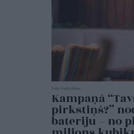
Foto. Publicitātes.
Kampaņā “Tavs
pirkstiņš?” no
bateriju – no 
miljons kubi