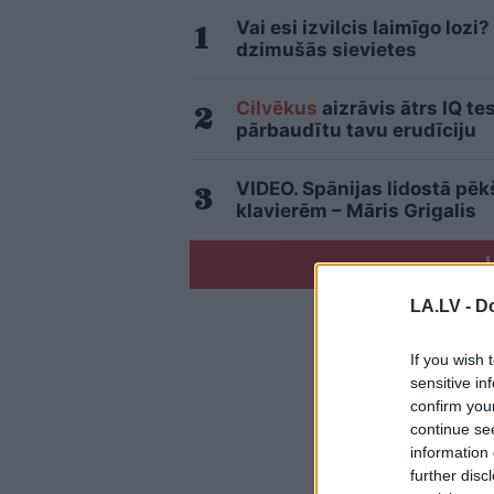
Vai esi izvilcis laimīgo loz
dzimušās sievietes
Cilvēkus
aizrāvis ātrs IQ te
pārbaudītu tavu erudīciju
VIDEO. Spānijas lidostā pē
klavierēm – Māris Grigalis
LA.LV -
Do
If you wish 
sensitive in
confirm you
continue se
information 
further disc