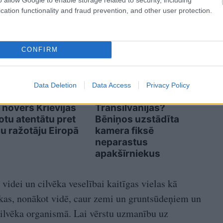
cation functionality and fraud prevention, and other user protection.
CONFIRM
Data Deletion
Data Access
Privacy Policy
dienesti pēdējā
VIDEO. Ciemiņi no
ī novērš Krievijas
Transilvānijas?
otu atentātu pret
Bēniņos uzstādīta
u ražotāju Eiropā
kamera fiksē
neparastus
apakšīrniekus
 videi un cilvēka veselībai kaitīgas vielas kā
, kas, nonākot vidē, caur zemi un gruntsūdeņiem un
cilvēka organismā. Lai vērstu uzmanību uz