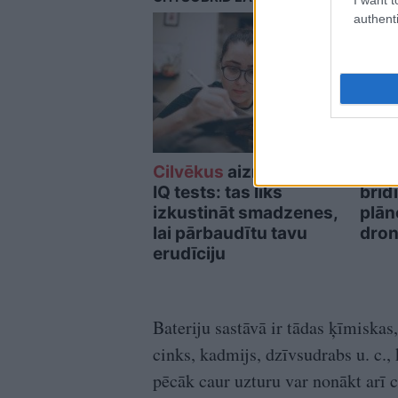
authenti
Cilvēkus
aizrāvis ātrs
Spec
IQ tests: tas liks
brīd
izkustināt smadzenes,
plān
lai pārbaudītu tavu
dron
erudīciju
Bateriju sastāvā ir tādas ķīmiskas,
cinks, kadmijs, dzīvsudrabs u. c.
pēcāk caur uzturu var nonākt arī 