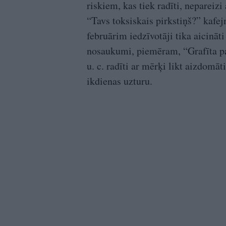
riskiem, kas tiek radīti, nepareiz
“Tavs toksiskais pirkstiņš?” kafej
februārim iedzīvotāji tika aicināt
nosaukumi, piemēram, “Grafīta pa
u. c. radīti ar mērķi likt aizdomāt
ikdienas uzturu.