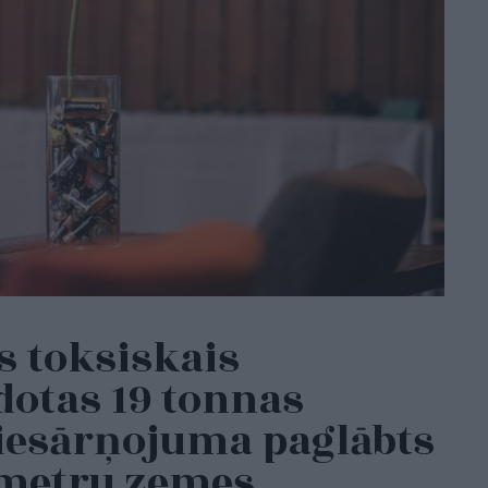
 toksiskais
dotas 19 tonnas
piesārņojuma paglābts
kmetru zemes