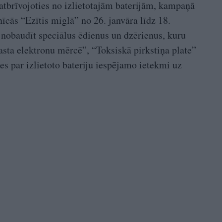
i atbrīvojoties no izlietotajām baterijām, kampaņā
nīcās “Ezītis miglā” no 26. janvāra līdz 18.
i nobaudīt speciālus ēdienus un dzērienus, kuru
sta elektronu mērcē”, “Toksiskā pirkstiņa plate”
ies par izlietoto bateriju iespējamo ietekmi uz