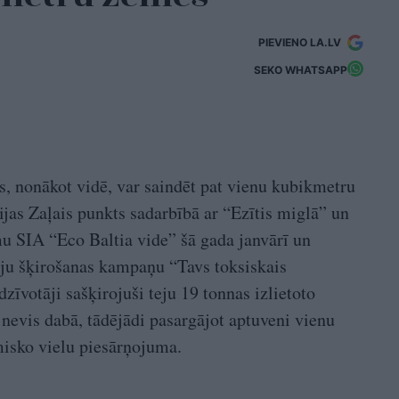
PIEVIENO LA.LV
SEKO WHATSAPP
as, nonākot vidē, var saindēt pat vienu kubikmetru
ijas Zaļais punkts sadarbībā ar “Ezītis miglā” un
 SIA “Eco Baltia vide” šā gada janvārī un
riju šķirošanas kampaņu “Tavs toksiskais
zīvotāji sašķirojuši teju 19 tonnas izlietoto
 nevis dabā, tādējādi pasargājot aptuveni vienu
isko vielu piesārņojuma.