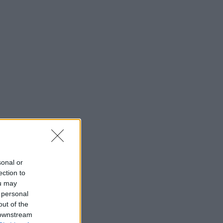
sonal or
ection to
ou may
 personal
out of the
 downstream