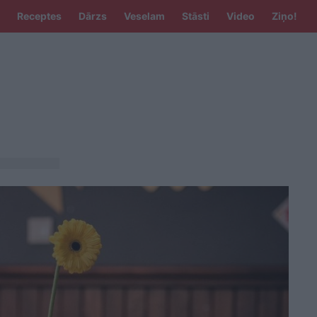
Receptes
Dārzs
Veselam
Stāsti
Video
Ziņo!