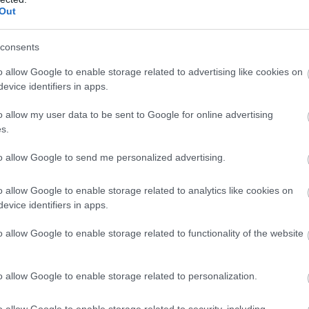
iek izmestas sadzīves atkritumiem paredzētajos
Out
pareizā vieta, kur nodot baterijas, ir speciāli tam
Atcelt
Ziņot
consents
o allow Google to enable storage related to advertising like cookies on
saņemam iedzīvotāju ziņojumus par nepareizi
evice identifiers in apps.
 starpā ir arī dažādi bīstamie atkritumi, ko
o allow my user data to be sent to Google for online advertising
 un kas būtībā saindē mūsu pašu apkārtni. Lai arī
s.
n niecīgas, tās var nodarīt milzīgu postu. Dienests
to allow Google to send me personalized advertising.
s vides pārkāpumus, un esam pateicīgi, ka Latvijā
vēkus mudina atkritumus izmest tam paredzētajās
o allow Google to enable storage related to analytics like cookies on
irošanu turpināt arī ikdienā, un bateriju šķirošana
evice identifiers in apps.
ko nodošanas punktu aicinām meklēt vietnē
o allow Google to enable storage related to functionality of the website
 atkritumus apsaimniekot atbildīgi stāsta Valsts
lita Baklāne-Ansberga.
o allow Google to enable storage related to personalization.
o allow Google to enable storage related to security, including