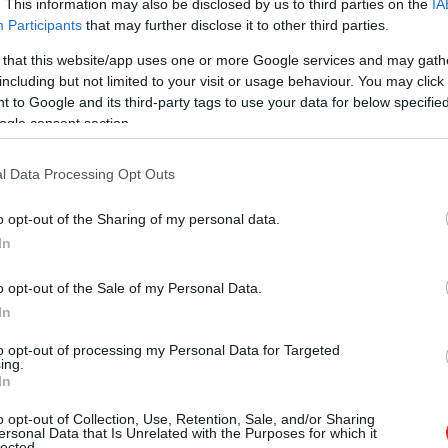
. This information may also be disclosed by us to third parties on the
IA
Participants
that may further disclose it to other third parties.
 that this website/app uses one or more Google services and may gath
including but not limited to your visit or usage behaviour. You may click 
 to Google and its third-party tags to use your data for below specifi
ogle consent section.
l Data Processing Opt Outs
spars Zakulis: “Gada laikā Latvijas tirgū nonāk
a bateriju, tajā skaitā sabiedrībā pazīstamās un
o opt-out of the Sharing of my personal data.
In
rijas*. Turklāt apjoms pēdējo piecu gadu laikā
. No tām atbilstoši normatīvo aktu prasībām
o opt-out of the Sale of my Personal Data.
 nepilna puse. Apzinoties baterijās esošo ķīmisko
In
tots jautājums, kas tad notiek ar nesašķirotajām
to opt-out of processing my Personal Data for Targeted
ra apkārtējai videi un vai nedraud agri vai vēlu
ing.
In
icēt, ka cilvēku vides apziņa jau ir tik spēcīga, ka
o opt-out of Collection, Use, Retention, Sale, and/or Sharing
estas. Taču jāsaprot, ka risks baterijām nonākt
ersonal Data that Is Unrelated with the Purposes for which it
lected.