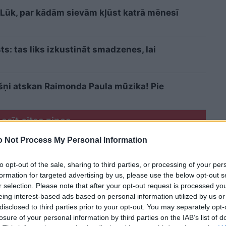
i? Lūk, par kādām sievām kļūst katrā mēnesī
sts: tas liks izkustināt smadzenes, lai
kšņi atskan Raimonda Paula mūzika! Pie
Lasīt citas ziņas
 Not Process My Personal Information
to opt-out of the sale, sharing to third parties, or processing of your per
formation for targeted advertising by us, please use the below opt-out s
r selection. Please note that after your opt-out request is processed y
eing interest-based ads based on personal information utilized by us or
disclosed to third parties prior to your opt-out. You may separately opt-
losure of your personal information by third parties on the IAB’s list of