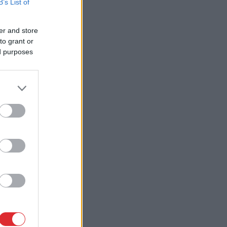
B’s List of
er and store
to grant or
ed purposes