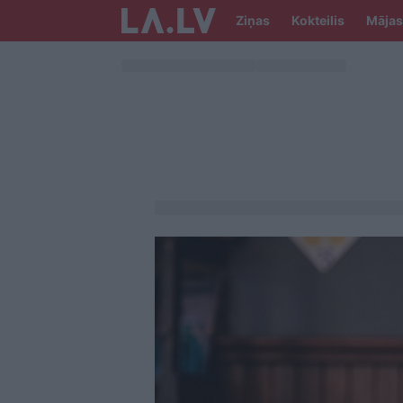
Ziņas
Kokteilis
Mājas