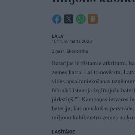
LA.LV
10:11, 9. marts 2023
Ziņas
Ekonomika
Baterijas ir bīstamie atkritumi, k
zemes katra. Lai to novērstu, Latv
vides apsaimniekošanas uzņēmumu
februārī īstenoja izglītojošu bate
pirkstiņš?”. Kampaņas ietvaros ied
bateriju, kas nonākušas pārstrādē,
miljonu kubikmetru zemes no ķīm
LASĪTĀKIE