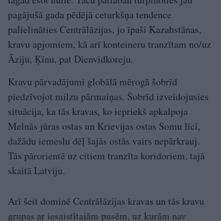
pagājušā gada pēdējā ceturkšņa tendence
palielināties Centrālāzijas, jo īpaši Kazahstānas,
kravu apjomiem, kā arī konteineru tranzītam no/uz
Āziju, Ķīnu, pat Dienvidkoreju.
Kravu pārvadājumi globālā mērogā šobrīd
piedzīvojot milzu pārmaiņas. Šobrīd izveidojusies
situācija, ka tās kravas, ko iepriekš apkalpoja
Melnās jūras ostas un Krievijas ostas Somu līcī,
dažādu iemeslu dēļ šajās ostās vairs nepārkrauj.
Tās pārorientē uz citiem tranzīta koridoriem, tajā
skaitā Latviju.
Arī šeit dominē Centrālāzijas kravas un tās kravu
grupas ar iesaistītajām pusēm, uz kurām nav