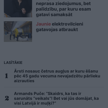
neprasa ziedojumus, bet
palīdzību, par kuru esam
gatavi samaksāt
Jaunie
elektrovilcieni
gatavojas atbraukt
LASĪTĀKIE
Ārsti nosauc četrus augļus ar kuru ēšanu
pēc 45 gadu vecuma nevajadzētu pārlieku
aizrauties
Armands Puče: “Skaidrs, ka tas ir
sarunāts “veikals”! Bet vai jūs domājat, ka
visi Latvijā ir muļķi?”