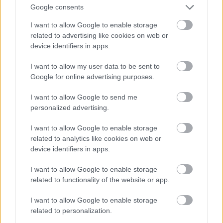
Google consents
eiro līdz 1,4 miljoniem! Tā nu gan ir satiksmes
I want to allow Google to enable storage
Atcelt
Ziņot
ministra atbildība un tur ir ar ko pacīnīties. Ja kaut
related to advertising like cookies on web or
kas ir jāsamazina, tad tā ir administrācija,” vērtē
device identifiers in apps.
Strakšas.
I want to allow my user data to be sent to
Google for online advertising purposes.
“Sankcijas ir jāpilda – par to šaubu nevar būt. Taču
pārcentība valstij rada papildu zaudējumus un rada
I want to allow Google to send me
personalized advertising.
spriedzi sabiedrībā. Vērojot citu un sevišķi lielo
ES dalībvalstu reakciju, to rīcībā tomēr redzam
I want to allow Google to enable storage
related to analytics like cookies on web or
zināmu pragmatismu.
device identifiers in apps.
Lai cik absurdi tas arī šķistu, taču pat kara
I want to allow Google to enable storage
apstākļos Krievijai, Ukrainai un ES ir kopējs
related to functionality of the website or app.
bizness – gāzes piegādes ES. Ukrainas gāzesvads
I want to allow Google to enable storage
strādā tuvu maksimālajai slodzei, un neviens to
related to personalization.