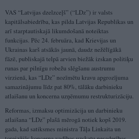
VAS “Latvijas dzelzceļš” (“LDz”) ir valsts
kapitālsabiedrība, kas pilda Latvijas Republikas un
arī starptautiskajā likumdošanā noteiktas
funkcijas. Pēc 24. februāra, kad Krievijas un
Ukrainas karš atsākās jaunā, daudz nežēlīgākā
fāzē, publiskajā telpā arvien biežāk izskan politiķu
runas par pilnīgu robežu slēgšanu austrumu
virzienā, kas “LDz” nozīmētu kravu apgrozījuma
samazinājumu līdz pat 80%, tālāku darbinieku
atlaišanu un koncerna uzņēmumu restrukturizāciju.
Reformas, izmaksu optimizācija un darbinieku
atlaišana “LDz” plašā mērogā notiek kopš 2019.
gada, kad satiksmes ministra Tāļa Linkaita un
toreizējās koncerna vadības uzskatu nesaderības