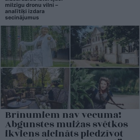
milzīgu dronu vilni –
analītiķi izdara
secinājumus
Brīnumiem nav vecuma!
Abgunstes muižas svētkos
ikviens aicināts piedzīvot