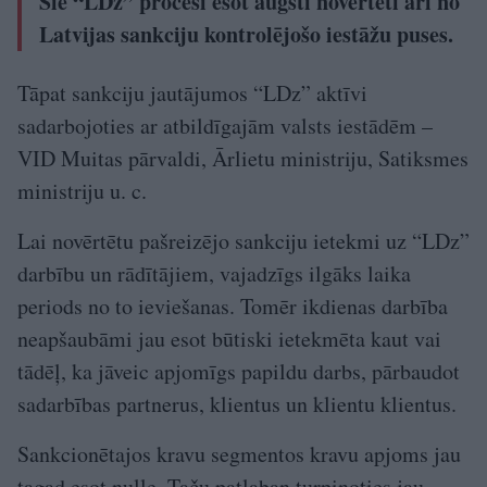
Šie “LDz” procesi esot augsti novērtēti arī no
Latvijas sankciju kontrolējošo iestāžu puses.
Tāpat sankciju jautājumos “LDz” aktīvi
sadarbojoties ar atbildīgajām valsts iestādēm –
VID Muitas pārvaldi, Ārlietu ministriju, Satiksmes
ministriju u. c.
Lai novērtētu pašreizējo sankciju ietekmi uz “LDz”
darbību un rādītājiem, vajadzīgs ilgāks laika
periods no to ieviešanas. Tomēr ikdienas darbība
neapšaubāmi jau esot būtiski ietekmēta kaut vai
tādēļ, ka jāveic apjomīgs papildu darbs, pārbaudot
sadarbības partnerus, klientus un klientu klientus.
Sankcionētajos kravu segmentos kravu apjoms jau
tagad esot nulle. Taču patlaban turpinoties jau