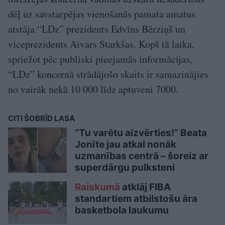
dēļ uz savstarpējas vienošanās pamata amatus
atstāja “LDz” prezidents Edvīns Bērziņš un
viceprezidents Aivars Starkšas. Kopš tā laika,
spriežot pēc publiski pieejamās informācijas,
“LDz” koncernā strādājošo skaits ir samazinājies
no vairāk nekā 10 000 līdz aptuveni 7000.
CITI ŠOBRĪD LASA
“Tu varētu aizvērties!” Beata
Jonīte jau atkal nonāk
uzmanības centrā – šoreiz ar
superdārgu pulksteni
Raiskumā
atklāj FIBA
standartiem atbilstošu āra
basketbola laukumu