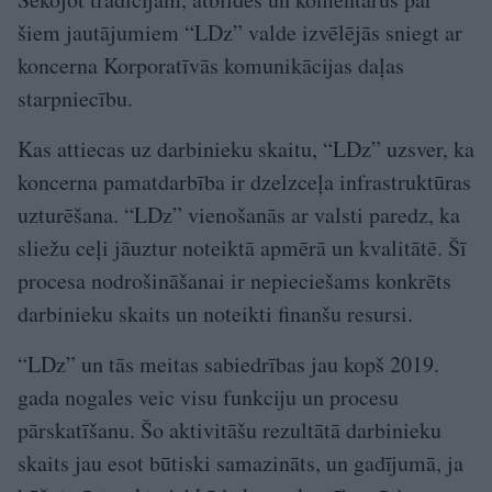
šiem jautājumiem “LDz” valde izvēlējās sniegt ar
koncerna Korporatīvās komunikācijas daļas
starpniecību.
Kas attiecas uz darbinieku skaitu, “LDz” uzsver, ka
koncerna pamatdarbība ir dzelzceļa infrastruktūras
uzturēšana. “LDz” vienošanās ar valsti paredz, ka
sliežu ceļi jāuztur noteiktā apmērā un kvalitātē. Šī
procesa nodrošināšanai ir nepieciešams konkrēts
darbinieku skaits un noteikti finanšu resursi.
“LDz” un tās meitas sabiedrības jau kopš 2019.
gada nogales veic visu funkciju un procesu
pārskatīšanu. Šo aktivitāšu rezultātā darbinieku
skaits jau esot būtiski samazināts, un gadījumā, ja