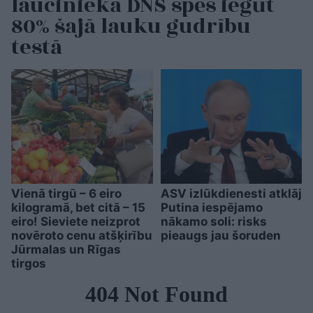
laucinieka DNS spēs iegūt
80% šajā lauku gudrību
testā
Vienā tirgū – 6 eiro
ASV izlūkdienesti atklāj
kilogramā, bet citā – 15
Putina iespējamo
eiro! Sieviete neizprot
nākamo soli: risks
novēroto cenu atšķirību
pieaugs jau šoruden
Jūrmalas un Rīgas
tirgos