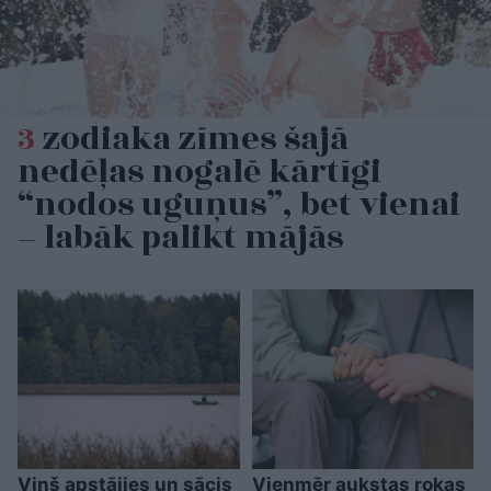
3
zodiaka zīmes šajā
nedēļas nogalē kārtīgi
“nodos uguņus”, bet vienai
– labāk palikt mājās
Viņš apstājies un sācis
Vienmēr aukstas rokas