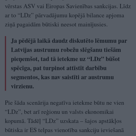
vērstas ASV vai Eiropas Savienības san­kcijas. Līdz
ar to “LDz” pārvadājumu kopējā bilance apjoma
ziņā pagaidām būtiski neesot mainījusies.
Ja pēdējā laikā daudz diskutēto lēmumu par
Latvijas austrumu robežu slēgšanu tiešām
pieņemšot, tad tā ietekme uz “LDz” būšot
spēcīga, pat turpinot attīstīt darbību
segmentos, kas nav saistīti ar austrumu
virzienu.
Pie šāda scenārija negatīva ietekme būtu ne vien
“LDz”, bet arī reģionu un valsts ekonomikai
kopumā. Tādēļ “LDz” uzskata – šajos apstākļos
būtiska ir ES telpas vienotība sankciju ieviešanā