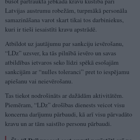
būšot pārtraukta jebkāda kravu kustība pāri
Latvijas austrumu robežām, turpmākā personāla
samazināšana varot skart tikai tos darbiniekus,
kuri ir tieši iesaistīti kravu apstrādē.
Atbildot uz jautājumu par sankciju ievērošanu,
“LDz” uzsver, ka tās pilnībā ievēro un savas
atbildības ietvaros seko līdzi spēkā esošajām
sankcijām ar “nulles toleranci” pret to iespējamu
apiešanu vai neievērošanu.
Tas tiekot nodrošināts ar dažādām aktivitātēm.
Piemēram, “LDz” drošības dienests veicot visu
koncerna darījumu pārbaudi, kā arī visu pārvadāto
kravu un ar tām saistīto personu pārbaudi.