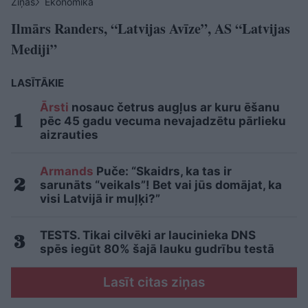
Ziņas
Ekonomika
Ilmārs Randers, “Latvijas Avīze”, AS “Latvijas
Mediji”
LASĪTĀKIE
Ārsti
nosauc četrus augļus ar kuru ēšanu
pēc 45 gadu vecuma nevajadzētu pārlieku
aizrauties
Armands
Puče: “Skaidrs, ka tas ir
sarunāts “veikals”! Bet vai jūs domājat, ka
visi Latvijā ir muļķi?”
TESTS. Tikai cilvēki ar laucinieka DNS
spēs iegūt 80% šajā lauku gudrību testā
Lasīt citas ziņas