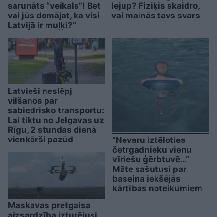
sarunāts “veikals”! Bet
lejup? Fiziķis skaidro,
vai jūs domājat, ka visi
vai mainās tavs svars
Latvijā ir muļķi?”
Latvieši neslēpj
vilšanos par
sabiedrisko transportu:
Lai tiktu no Jelgavas uz
Rīgu, 2 stundas dienā
vienkārši pazūd
“Nevaru iztēloties
četrgadnieku vienu
vīriešu ģērbtuvē…”
Māte sašutusi par
baseina iekšējās
kārtības noteikumiem
Maskavas pretgaisa
aizsardzība izturējusi