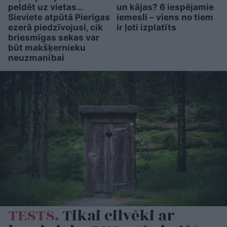
peldēt uz vietas…
un kājas? 6 iespējamie
Sieviete atpūtā Pierīgas
iemesli – viens no tiem
ezerā piedzīvojusi, cik
ir ļoti izplatīts
briesmīgas sekas var
būt makšķernieku
neuzmanībai
TESTS.
Tikai cilvēki ar