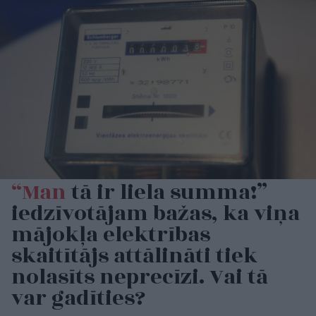
“Man
tā ir liela summa!”
iedzīvotājam bažas, ka viņa
mājokļa elektrības
skaitītājs attālināti tiek
nolasīts neprecīzi. Vai tā
var gadīties?