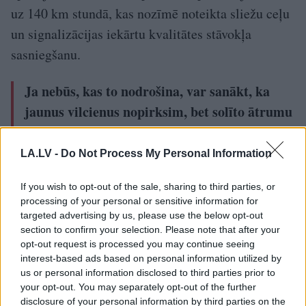
uz 140 km stundā, kas nozīmē noteikta sliežu ceļu
un signalizācijas iekārtu kvalitātes stāvokļa
sasniegšanu.
Ja nebūs, kas to nodrošina, var sanākt, ka
jaunus vilcienus nopirksim, bet solīto ātrumu
nodrošināt nevarēs,” saka Aivars Strakšas.
LA.LV -
Do Not Process My Personal Information
Otrajā sadaļā esot saprotams, ka kravu būs maz un
liekus cilvēkus “LDz” neturēs, kas ir loģiski. Pašā
If you wish to opt-out of the sale, sharing to third parties, or
processing of your personal or sensitive information for
“LDz” šādu strādājošo neesot daudz, taču ir SIA
targeted advertising by us, please use the below opt-out
“LDz Cargo” un SIA “Ritošā sastāva serviss” gan
section to confirm your selection. Please note that after your
opt-out request is processed you may continue seeing
tādi ir.
interest-based ads based on personal information utilized by
us or personal information disclosed to third parties prior to
“Tomēr nedrīkstam aizmirst, ka šīs strādājošo
your opt-out. You may separately opt-out of the further
kategorijas neietilpst infrastruktūras uzturēšanas
disclosure of your personal information by third parties on the