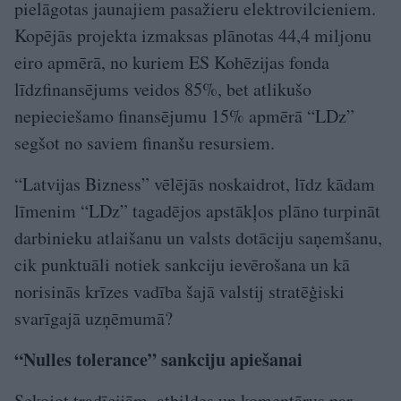
pielāgotas jaunajiem pasažieru elektrovilcieniem.
Kopējās projekta izmaksas plānotas 44,4 miljonu
eiro apmērā, no kuriem ES Kohēzijas fonda
līdzfinansējums veidos 85%, bet atlikušo
nepieciešamo finansējumu 15% apmērā “LDz”
segšot no saviem finanšu resursiem.
“Latvijas Bizness” vēlējās noskaidrot, līdz kādam
līmenim “LDz” tagadējos apstākļos plāno turpināt
darbinieku atlaišanu un valsts dotāciju saņemšanu,
cik punktuāli notiek san­kciju ievērošana un kā
norisinās krīzes vadība šajā valstij stratēģiski
svarīgajā uzņēmumā?
“Nulles tolerance” sankciju apiešanai
Sekojot tradīcijām, atbildes un komentārus par