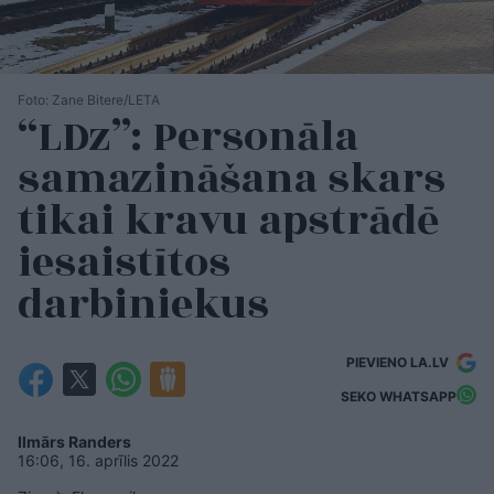
Foto: Zane Bitere/LETA
“LDz”: Personāla
samazināšana skars
tikai kravu apstrādē
iesaistītos
darbiniekus
PIEVIENO LA.LV
SEKO WHATSAPP
Ilmārs Randers
16:06, 16. aprīlis 2022