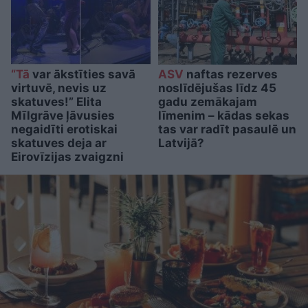
“Tā
var ākstīties savā
ASV
naftas rezerves
virtuvē, nevis uz
noslīdējušas līdz 45
skatuves!” Elita
gadu zemākajam
Mīlgrāve ļāvusies
līmenim – kādas sekas
negaidīti erotiskai
tas var radīt pasaulē un
skatuves deja ar
Latvijā?
Eirovīzijas zvaigzni