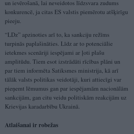
un ievērošanā, lai neveidotos līdzsvara zudums
konkurencē, ja citas ES valstis piemērotu atšķirīgu
pieeju.
“LDz” apzinoties arī to, ka sankciju režīms
turpinās paplašināties. Līdz ar to potenciālie
ietekmes scenāriji iespējami ar ļoti plašu
amplitūdu. Tiem esot izstrādāti rīcības plāni un
par tiem informēta Satiksmes ministrija, kā arī
tālāk valsts politikas veidotāji, kuri attiecīgi var
pieņemt lēmumus gan par iespējamām nacionālām
sankcijām, gan citu veidu politiskām reakcijām uz
Krievijas karadarbību Ukrainā.
Atlaišanai ir robežas