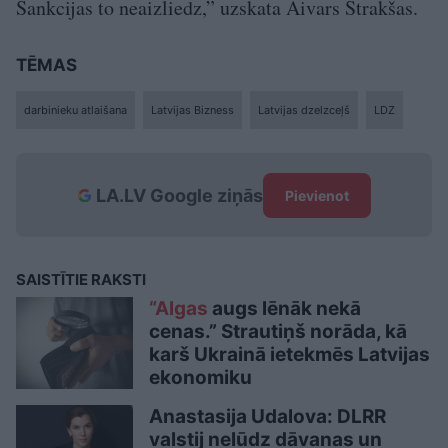
Sankcijas to neaizliedz,” uzskata Aivars Strakšas.
TĒMAS
darbinieku atlaišana
Latvijas Bizness
Latvijas dzelzceļš
LDZ
LA.LV Google ziņās
Pievienot
SAISTĪTIE RAKSTI
“Algas
augs lēnāk nekā
cenas.” Strautiņš norāda, kā
karš Ukrainā ietekmēs Latvijas
ekonomiku
Anastasija Udalova: DLRR
valstij nelūdz dāvanas un