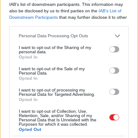
IAB’s list of downstream participants. This information may
izmaksās, ko kompensē no valsts budžeta. Līdz ar
also be disclosed by us to third parties on the
IAB’s List of
to nekādu ekonomiju šo pozīciju īsināšana valsts
Downstream Participants
that may further disclose it to other
third parties.
budžetam nedos.
Please note that this website/app uses one or more Google
Personal Data Processing Opt Outs
Jebkurā gadījumā līdz šim dzirdētie 600 vai pat
services and may gather and store information including but
not limited to your visit or usage behaviour. You may click to
I want to opt-out of the Sharing of my
2000 strādājošo samazināšanas cipari nav īsti
personal data.
grant or deny consent to Google and its third-party tags to
Opted In
adekvāti, sevišķi, ja runa ir tikai par “LDz”
use your data for below specified purposes in below Google
strādājošajiem. Par meitas uzņēmumos
consent section.
I want to opt-out of the Sale of my
Personal Data.
strādājošajiem satiksmes ministram nebūtu
Opted In
jāuztraucas, jo tas nekā neietilpst viņa
I want to opt-out of processing my
Personal Data for Targeted Advertising.
kompetencē, pēc būtības būtu pareizi runāt par
Opted In
izmaksu, nevis strādājošo skaita samazināšanu.
I want to opt-out of Collection, Use,
Retention, Sale, and/or Sharing of my
Runājot par izmaksām, gribētu tomēr atgādināt, ka
Personal Data that Is Unrelated with the
Purposes for which it was collected.
koncerna pārvaldīšanā, piemēram, salīdzinot 2020.
Opted Out
gadu ar 2018. gadu, tās ir pieaugušas no 770 tūkst.