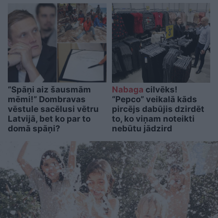
“Spāņi aiz šausmām
Nabaga
cilvēks!
mēmi!” Dombravas
“Pepco” veikalā kāds
vēstule sacēlusi vētru
pircējs dabūjis dzirdēt
Latvijā, bet ko par to
to, ko viņam noteikti
domā spāņi?
nebūtu jādzird