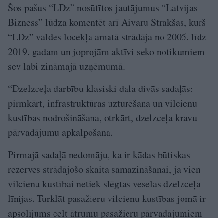
Šos pašus “LDz” nosūtītos jautājumus “Latvijas
Bizness” lūdza komentēt arī Aivaru Strakšas, kurš
“LDz” valdes locekļa amatā strādāja no 2005. līdz
2019. gadam un joprojām aktīvi seko notikumiem
sev labi zināmajā uzņēmumā.
“Dzelzceļa darbību klasiski dala divās sadaļās:
pirmkārt, infrastruktūras uzturēšana un vilcienu
kustības nodrošināšana, otrkārt, dzelzceļa kravu
pārvadājumu apkalpošana.
Pirmajā sadaļā nedomāju, ka ir kādas būtiskas
rezerves strādājošo skaita samazināšanai, ja vien
vilcienu kustībai netiek slēgtas veselas dzelzceļa
līnijas. Turklāt pasažieru vilcienu kustības jomā ir
apsolījums celt ātrumu pasažieru pārvadājumiem