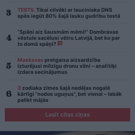
TESTS.
Tikai cilvēki ar laucinieka DNS
spēs iegūt 80% šajā lauku gudrību testā
“Spāņi aiz šausmām mēmi!” Dombravas
vēstule sacēlusi vētru Latvijā, bet ko par
to domā spāņi?
12
Maskavas
pretgaisa aizsardzība
izturējusi milzīgu dronu vilni – analītiķi
izdara secinājumus
3
zodiaka zīmes šajā nedēļas nogalē
kārtīgi “nodos uguņus”, bet vienai – labāk
palikt mājās
Lasīt citas ziņas