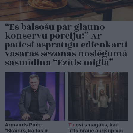
“Es balsošu par glauno
konservu porciju!” Ar
patiesi asprātīgu ēdienkarti
vasaras sezonas noslēgumā
sasmīdina “Ezītis miglā”
Armands Puče:
Tu
esi smagāks, kad
“Skaidrs, ka tas ir
lifts brauc augšup vai