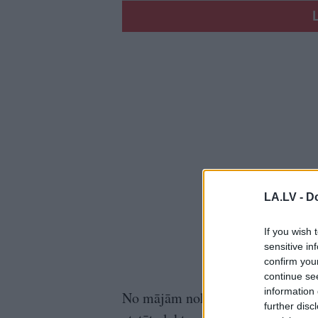
LA.LV -
Do
If you wish 
sensitive in
confirm you
continue se
information 
No mājām nokļūt līdz “Rail Balti
further disc