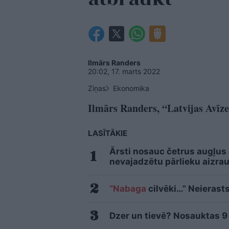
Ilmārs Randers
20:02, 17. marts 2022
Ziņas
Ekonomika
Ilmārs Randers, “Latvijas Avīze
LASĪTĀKIE
Ārsti nosauc četrus augļus
nevajadzētu pārlieku aizrau
“Nabaga
cilvēki…” Neierasts
Dzer un tievē? Nosauktas 9 t