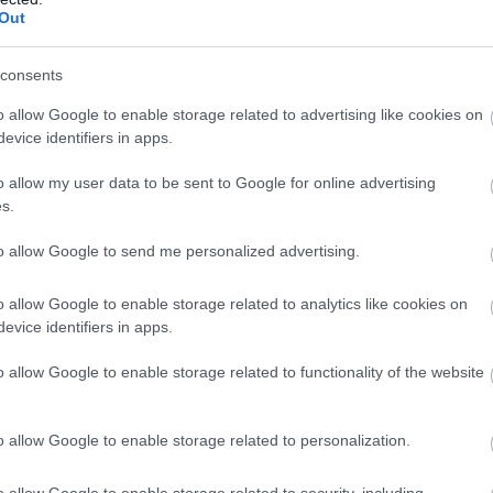
Out
Atcelt
Ziņot
consents
o allow Google to enable storage related to advertising like cookies on
evice identifiers in apps.
o allow my user data to be sent to Google for online advertising
š
viņus fenderē?”
Vai darbs no 9.00 līdz
s.
ēji pamanījuši, ka
17.00 jūs tracina?
to allow Google to send me personalized advertising.
ijas veikalos zog
Numerologi izceļ
sam neparastu
četrus dzimšanas
datumus, kuru
o allow Google to enable storage related to analytics like cookies on
evice identifiers in apps.
īpašniekiem brīvība ir
īpaši svarīga
o allow Google to enable storage related to functionality of the website
 Baltijas mērogā pagaidām gan esam pārliecinoši
o allow Google to enable storage related to personalization.
 eksplu­atācijā esošajam elektrovilciena sastāvam
ektro un dīzeļvilcieniem brauc jau vairāk nekā
o allow Google to enable storage related to security, including