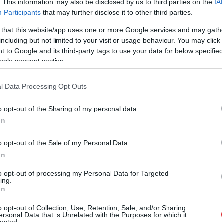
lektrovilcienā, kas aizved līdz tuvākajai jaunās
. This information may also be disclosed by us to third parties on the
IA
Participants
that may further disclose it to other third parties.
z Varšavu, Berlīni un tālāk, piemēram, Bādgašteinu,
s Austrijas Alpos. Tas ir mans sapnis, ko ļoti ceru
 that this website/app uses one or more Google services and may gath
including but not limited to your visit or usage behaviour. You may click 
 saskaņā ar starpvalstu plāniem vilcieniem pa
 to Google and its third-party tags to use your data for below specifi
i jau ir jāpārvadā.
ogle consent section.
rvietošanās modelim Latvijas mērogā daudzviet
l Data Processing Opt Outs
ēsim to darīt daudz labākā kvalitātē. Sāku
o opt-out of the Sharing of my personal data.
uden, kad Rīgas aglomerācijas samērā plašajā
In
elektrovilcieniem, Iecavas virzienam otrā debess
ēl ar veco auto “dīzelīti” jānokļūst līdz
o opt-out of the Sale of my Personal Data.
In
jau tagad kalpo kā klasisks mobilitātes punkts
 paliek plašajā stāvvietā, bet paši braucēji ar
to opt-out of processing my Personal Data for Targeted
ing.
In
o opt-out of Collection, Use, Retention, Sale, and/or Sharing
ersonal Data that Is Unrelated with the Purposes for which it
lected.