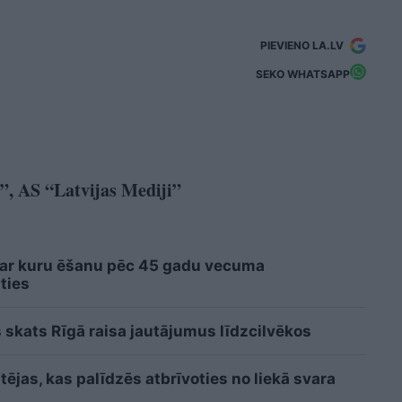
PIEVIENO LA.LV
SEKO WHATSAPP
”, AS “Latvijas Mediji”
 ar kuru ēšanu pēc 45 gadu vecuma
ties
 skats Rīgā raisa jautājumus līdzcilvēkos
ējas, kas palīdzēs atbrīvoties no liekā svara