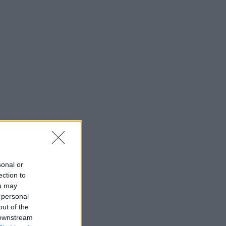
sonal or
ection to
ou may
 personal
out of the
 downstream