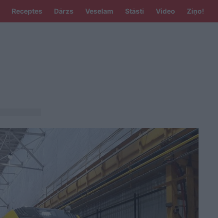
Receptes
Dārzs
Veselam
Stāsti
Video
Ziņo!