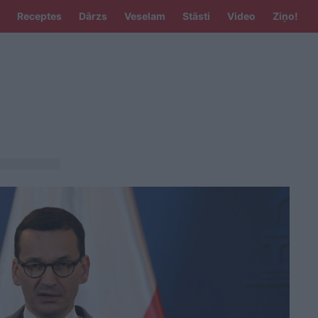
Receptes
Dārzs
Veselam
Stāsti
Video
Ziņo!