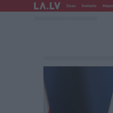
Ziņas
Kokteilis
Mājas