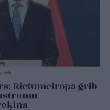
veckis
rs: Rietumeiropa grib
austrumu
rēķina