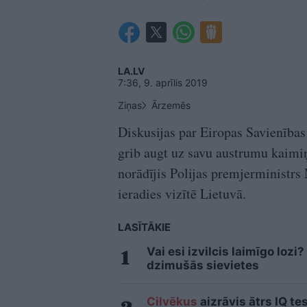
LA.LV
7:36, 9. aprīlis 2019
Ziņas
Ārzemēs
Diskusijas par Eiropas Savienība
grib augt uz savu austrumu kaimiņ
norādījis Polijas premjerministrs
ieradies vizītē Lietuvā.
LASĪTĀKIE
Vai esi izvilcis laimīgo loz
dzimušās sievietes
Cilvēkus
aizrāvis ātrs IQ te