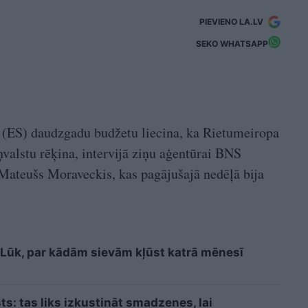
PIEVIENO LA.LV
SEKO WHATSAPP
s (ES) daudzgadu budžetu liecina, ka Rietumeiropa
valstu rēķina, intervijā ziņu aģentūrai BNS
 Mateušs Moraveckis, kas pagājušajā nedēļā bija
i? Lūk, par kādām sievām kļūst katrā mēnesī
sts: tas liks izkustināt smadzenes, lai