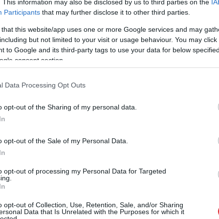
. This information may also be disclosed by us to third parties on the
IA
Participants
that may further disclose it to other third parties.
 that this website/app uses one or more Google services and may gath
-2027.gada budžetā Viduseiropas un
including but not limited to your visit or usage behaviour. You may click 
 to Google and its third-party tags to use your data for below specifi
u samazināties kohēzijai paredzētais finansējums,
ogle consent section.
, ko uzņēmumi ar Rietumvalstu kapitālu izved
l Data Processing Opt Outs
diezgan bagātas, gribētu mainīt ES budžeta naudas
o opt-out of the Sharing of my personal data.
In
vitāti un konkurētspēju, nevis atļautu to darīt
Polijas valdības vadītājs, mudinot apvienot spēkus
o opt-out of the Sale of my Personal Data.
In
to opt-out of processing my Personal Data for Targeted
ing.
In
o opt-out of Collection, Use, Retention, Sale, and/or Sharing
ersonal Data that Is Unrelated with the Purposes for which it
lected.