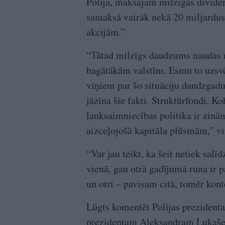
Polija, maksājam milzīgas divide
samaksā vairāk nekā 20 miljardus
akcijām.”
“Tātad milzīgs daudzums naudas n
bagātākām valstīm. Esmu to uzsv
viņiem par šo situāciju daudzgad
jāzina šie fakti. Struktūrfondi, Ko
lauksaimniecības politika ir zinā
aizceļojošā kapitāla plūsmām,” vi
“Var jau teikt, ka šeit netiek salī
vienā, gan otrā gadījumā runa ir p
un otri – pavisam citā, tomēr kon
Lūgts komentēt Polijas prezident
prezidentam Aleksandram Lukašen