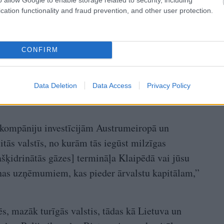
cation functionality and fraud prevention, and other user protection.
CONFIRM
Data Deletion
Data Access
Privacy Policy
 kompāniju investīcijām Austrumeiropā un
itās valstīs, no kurām tās iegūst milzīgas
šķidrinātās gāzes] termināļa Klaipēdā vai jūsu
nas uzņēmumiem, kas pieder ārvalstu kapitālam,”
Mēs, mazāk turīgās valstis, tādas kā Lietuva un