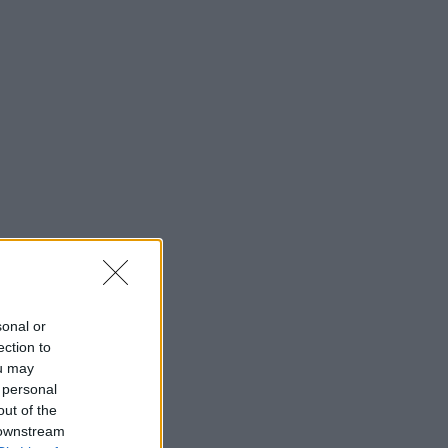
sonal or
ection to
ou may
 personal
out of the
 downstream