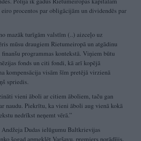
ndes. Polija ik gadus Rietumeiropas kapitālam
 eiro procentos par obligācijām un dividendēs par
o mazāk turīgām valstīm (..) aizceļo uz
ēris mūsu draugiem Rietumeiropā un atgādinu
u finanšu programmas kontekstā. Viņiem būtu
hēzijas fonds un citi fondi, kā arī kopējā
ma kompensācija visām šīm pretējā virzienā
ņš spriedis.
dzināti vieni āboli ar citiem āboliem, taču gan
ar naudu. Piekrītu, ka vieni āboli aug vienā kokā
tekstu nedrīkst neņemt vērā.”
a Andžeja Dudas ielūgumu Baltkrievijas
ko šogad apmeklēt Varšavu, premjers norādījis,