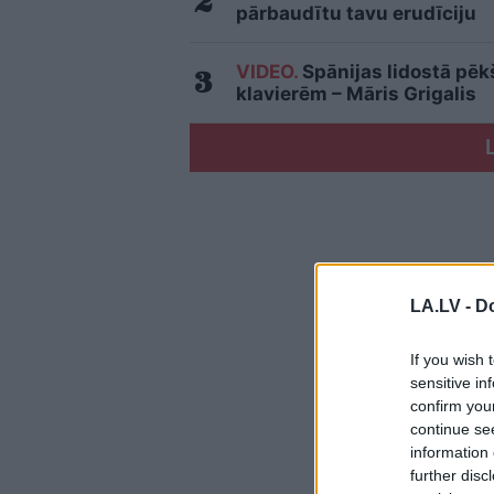
pārbaudītu tavu erudīciju
VIDEO.
Spānijas lidostā pēk
klavierēm – Māris Grigalis
LA.LV -
Do
If you wish 
sensitive in
confirm you
continue se
information 
further disc