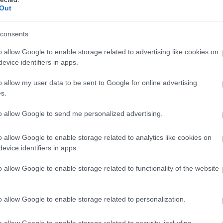
Out
Atcelt
Ziņot
consents
o allow Google to enable storage related to advertising like cookies on
dienesti pēdējā
VIDEO. Ciemiņi no
evice identifiers in apps.
ī novērš Krievijas
Transilvānijas?
otu atentātu pret
Bēniņos uzstādīta
o allow my user data to be sent to Google for online advertising
u ražotāju Eiropā
kamera fiksē
s.
neparastus
to allow Google to send me personalized advertising.
apakšīrniekus
o allow Google to enable storage related to analytics like cookies on
auksaimniecības politikai paredzēto finansējumu
evice identifiers in apps.
nsāciju šim aizplūstošajam kapitālam.
o allow Google to enable storage related to functionality of the website
o allow Google to enable storage related to personalization.
o allow Google to enable storage related to security, including