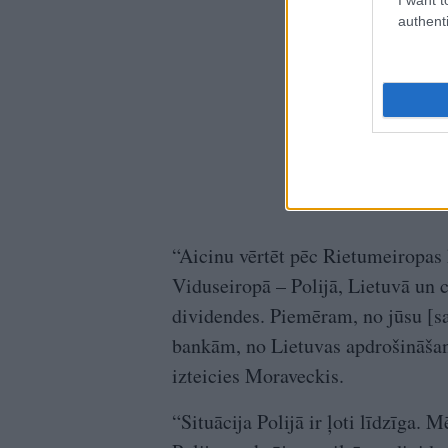
authenti
“Aicinu vērtēt pēc Rietumeiropas
Viduseiropā – Polijā, Lietuvā un c
dividendes. Piemēram, no jūsu [sa
bankām, no Lietuvas apdrošināša
izteicies Moraveckis.
“Situācija Polijā ir ļoti līdzīga. 