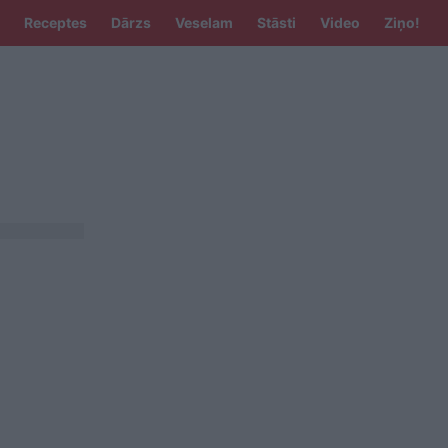
Receptes
Dārzs
Veselam
Stāsti
Video
Ziņo!