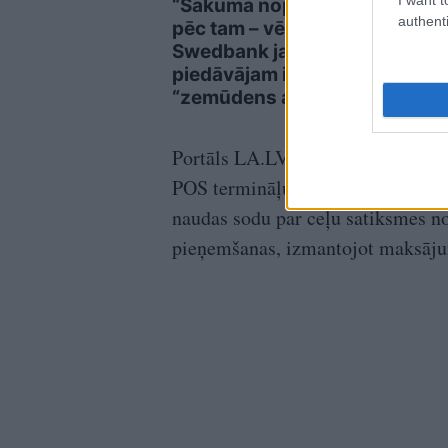
“Sākumā nopriecājos,
Jaun
authenti
pēc tam – vē…”
slēg
Swedbank jaunajam
Dom
piedāvājam ir būtisks
Kozl
“zemūdens akmens”
Portāls LA.LV jau 19.septembrī
v
POS termināļus, kas sniedz iespēj
naudas sodu par ceļu satiksmes 
pieņemšanas, izmantojot maksāju