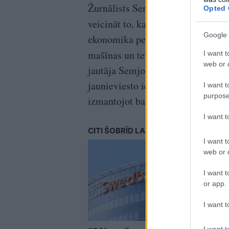
Žurnālists Semjonovs TV24 “Prese
Opted 
veicināt to, ka “tik uzreiz
nokasēt
Google 
ekonomika pelna, nevis kā no iedz
mašīnas un tev uzreiz būs klāt un
I want t
web or d
jautāja Semjonovs raidījuma viesi
jaunieviesto iespēju šoferiem ap
I want t
purpose
izmantojot bankas maksājumu kar
I want 
CITI ŠOBRĪD LASA
I want t
web or d
I want t
or app.
I want t
I want t