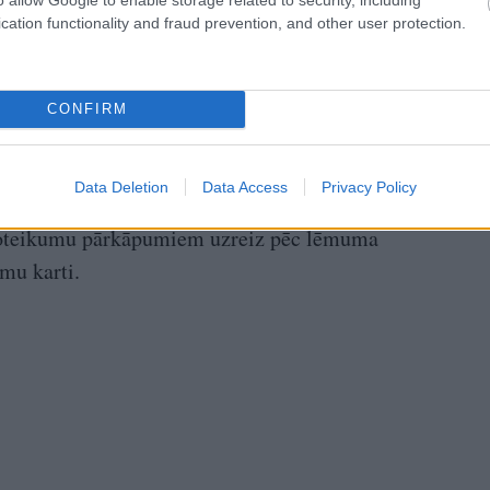
ups par robežas
Galante:
Mūzika ir
cation functionality and fraud prevention, and other user protection.
šanas skandālu: Ja
māksla, kas aptur
brava nemelo,
karus
ovskim jāatkāpjas
CONFIRM
ēstīja
, ka Valsts policija automašīnās ir uzstādījusi
Data Deletion
Data Access
Privacy Policy
u iedzīvotājiem ērti un ātri apmaksāt piemēroto
noteikumu pārkāpumiem uzreiz pēc lēmuma
mu karti.