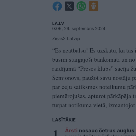
LA.LV
0:06, 26. septembris 2024
Ziņas
Latvijā
“Es neatbalsu! Es uzskatu, ka tas 
būsim staigājoši bankomāti un no 
raidījumā “Preses klubs” sacīja ž
Semjonovs, paužot savu nostāju p
par ceļu satiksmes noteikumu pār
piemērojušas, apturot pārkāpēja t
turpat notikuma vietā, izmantojo
LASĪTĀKIE
Ārsti
nosauc četrus augļus