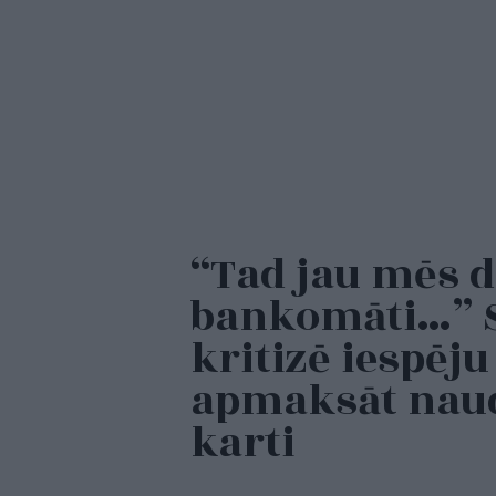
“Tad jau mēs d
bankomāti…” 
kritizē iespēj
apmaksāt naud
karti