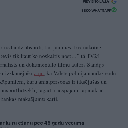
PIEVIENO LA.LV
SEKO WHATSAPP
ir nedaudz absurdi, tad jau mēs drīz nākotnē
tevis tik kaut ko noskaitīs nost…” tā TV24
urnālists un dokumentālo filmu autors Sandijs
ar izskanējušo
ziņu
, ka Valsts policija naudas sodu
kāpumiem, kuru amatpersonas ir fiksējušas un
ransportlīdzekli, tagad ir iespējams apmaksāt
t bankas maksājumu karti.
 ar kuru ēšanu pēc 45 gadu vecuma