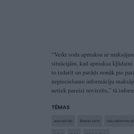
“Veikt soda apmaksu ar maksājumu k
situācijām, kad apmaksa kļūdaini 
to izdarīt un parāds nonāk pie par
nepieciešamo informāciju maksāj
netiek pareizi novirzīts,” tā info
TĒMAS
autovadītāji
Bankas karte
ceļu satiksmes 