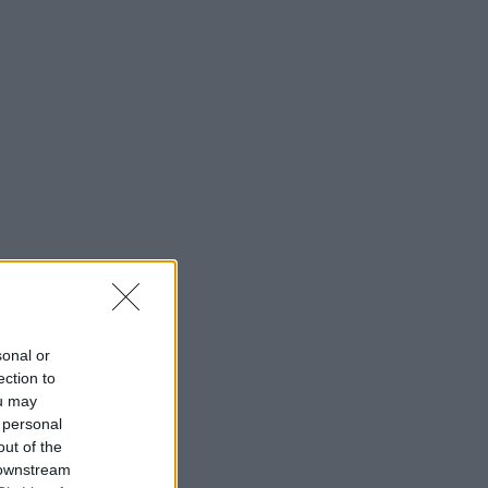
sonal or
ection to
ou may
 personal
out of the
 downstream