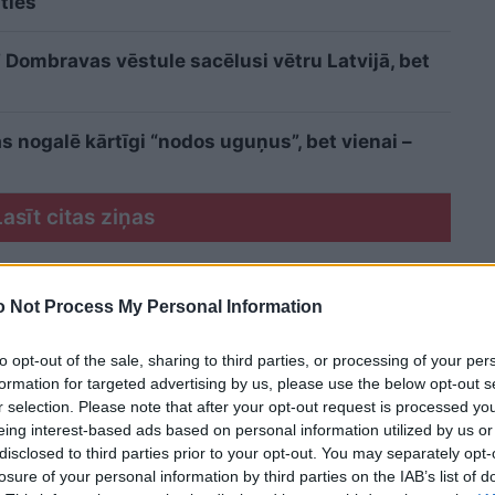
ties
Dombravas vēstule sacēlusi vētru Latvijā, bet
 nogalē kārtīgi “nodos uguņus”, bet vienai –
Lasīt citas ziņas
 Not Process My Personal Information
to opt-out of the sale, sharing to third parties, or processing of your per
formation for targeted advertising by us, please use the below opt-out s
r selection. Please note that after your opt-out request is processed y
eing interest-based ads based on personal information utilized by us or
disclosed to third parties prior to your opt-out. You may separately opt-
losure of your personal information by third parties on the IAB’s list of