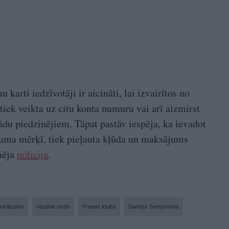
arti iedzīvotāji ir aicināti, lai izvairītos no
tiek veikta uz citu konta numuru vai arī aizmirst
ādu piedzinējiem. Tāpat pastāv iespēja, ka ievadot
uma mērķī, tiek pieļauta kļūda un maksājums
rmēja
policija
.
pārkāpums
naudas sods
Preses klubs
Sandijs Semjonovs