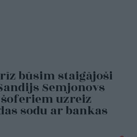
rīz būsim staigājoši
Sandijs Semjonovs
u šoferiem uzreiz
as sodu ar bankas