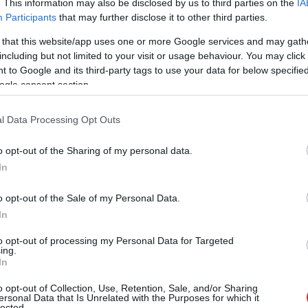
. This information may also be disclosed by us to third parties on the
IA
Participants
that may further disclose it to other third parties.
 that this website/app uses one or more Google services and may gath
including but not limited to your visit or usage behaviour. You may click 
 to Google and its third-party tags to use your data for below specifi
ogle consent section.
p vai esi pārkāpis? Piemēram, ir reizes, kad es
visam ir vajadzīgs kaut kāds laiks.
Okey
, ja es tam
l Data Processing Opt Outs
zreiz? Tad principā, man liekas, tas vēl vairāk
o opt-out of the Sharing of my personal data.
sodus, lai vairāk pieķertu tevi. Mēs zinām, cik
In
 tagad gan tas mazinās, bet daudzi skatās vai runā
o opt-out of the Sale of my Personal Data.
elas, kad iedegusies sarkanā gaisma un ir
In
ajā vai trešajā mašīnā kāds
skrollē
telefonu…
to opt-out of processing my Personal Data for Targeted
as tās avārijas,” minēja piemēru Semjonovs,
ing.
In
policija to vien varēs darīt, kā uzreiz iekasēt soda
bankas maksājumu karti.
o opt-out of Collection, Use, Retention, Sale, and/or Sharing
ersonal Data that Is Unrelated with the Purposes for which it
lected.