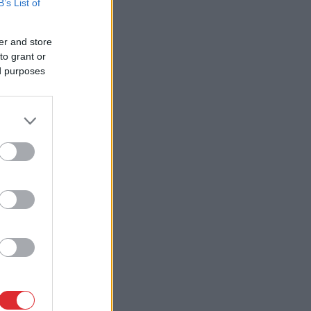
B’s List of
er and store
to grant or
ed purposes