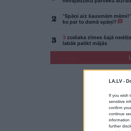
nevajadzētu pārlieku aizrau
“Spāņi aiz šausmām mēmi!” 
ko par to domā spāņi?
12
3
zodiaka zīmes šajā nedēļas
labāk palikt mājās
LA.LV -
Do
If you wish 
sensitive in
confirm you
continue se
information 
further disc