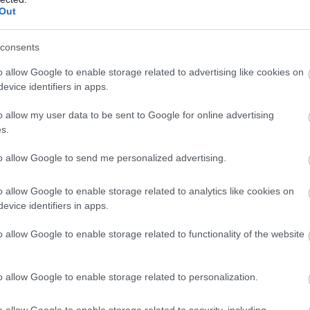
s klubs” raidījumā uzsvēra, ka, viņaprāt, nevajag
Out
naudu”. “Mums vajag drīzāk domāt par to, kā lai
Atcelt
Ziņot
consents
īvotājiem nokāst! Vienu minūti tu paiesi nost no
 jau līmēs to
plāksteri
! Jums tā nav gadījies?”
o allow Google to enable storage related to advertising like cookies on
evice identifiers in apps.
em, ar kuriem kopā diskutēja par Valsts policijas
maksāt soda naudu uzreiz pārkāpuma vietā,
o allow my user data to be sent to Google for online advertising
s.
ti.
to allow Google to send me personalized advertising.
o allow Google to enable storage related to analytics like cookies on
evice identifiers in apps.
o allow Google to enable storage related to functionality of the website
o allow Google to enable storage related to personalization.
o allow Google to enable storage related to security, including