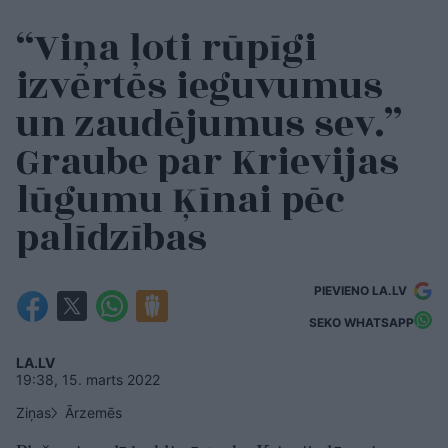
“Viņa ļoti rūpīgi
izvērtēs ieguvumus
un zaudējumus sev.”
Graube par Krievijas
lūgumu Ķīnai pēc
palīdzības
PIEVIENO LA.LV
SEKO WHATSAPP
LA.LV
19:38, 15. marts 2022
Ziņas
Ārzemēs