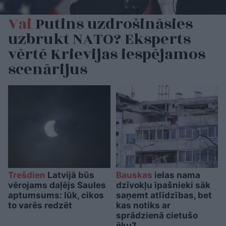
Vai
Putins uzdrošināsies
uzbrukt NATO? Eksperts
vērtē Krievijas iespējamos
scenārijus
Trešdien
Latvijā būs
Bauskas
ielas nama
vērojams daļējs Saules
dzīvokļu īpašnieki sāk
aptumsums: lūk, cikos
saņemt atlīdzības, bet
to varēs redzēt
kas notiks ar
sprādzienā cietušo
ēku?