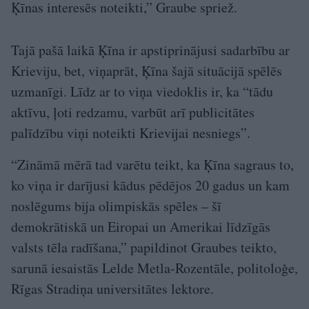
Ķīnas interesēs noteikti,” Graube spriež.
Tajā pašā laikā Ķīna ir apstiprinājusi sadarbību ar
Krieviju, bet, viņaprāt, Ķīna šajā situācijā spēlēs
uzmanīgi. Līdz ar to viņa viedoklis ir, ka “tādu
aktīvu, ļoti redzamu, varbūt arī publicitātes
palīdzību viņi noteikti Krievijai nesniegs”.
“Zināmā mērā tad varētu teikt, ka Ķīna sagraus to,
ko viņa ir darījusi kādus pēdējos 20 gadus un kam
noslēgums bija olimpiskās spēles – šī
demokrātiskā un Eiropai un Amerikai līdzīgās
valsts tēla radīšana,” papildinot Graubes teikto,
sarunā iesaistās Lelde Metla-Rozentāle, politoloģe,
Rīgas Stradiņa universitātes lektore.