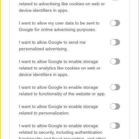
Acīmredzamas
pazīmes,
related to advertising like cookies on web or
device identifiers in apps.
kas liecina, ka kāds ir
ugunīgs gultā – cilvēku
I want to allow my user data to be sent to
Google for online advertising purposes.
interesantākie novērojumi
I want to allow Google to send me
personalized advertising.
I want to allow Google to enable storage
related to analytics like cookies on web or
device identifiers in apps.
I want to allow Google to enable storage
related to functionality of the website or app.
Kļuvis
zināms, kad
Par
sirds un asinsvadu
varēs atvadīties no
veselību var rūpēties
I want to allow Google to enable storage
Denali kalnā
arī ar uzturu: 7
related to personalization.
bojāgājušās Ineses
produkti, kurus vērts
Pučekas
iekļaut ēdienkartē
I want to allow Google to enable storage
related to security, including authentication
functionality and fraud prevention, and other