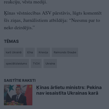
reakciju, vēsta mediji.
Ķīnas vēstniecības ASV pārstāvis, lūgts komentēt
šīs ziņas, žurnālistiem atbildēja: “Neesmu par to
neko dzirdējis.”
TĒMAS
karš Ukrainā
Ķīna
Krievija
Raimonds Graube
speciālizlaidums
TV24
Ukraina
SAISTĪTIE RAKSTI
Ķīnas ārlietu ministrs: Pekina
nav iesaistīta Ukrainas karā