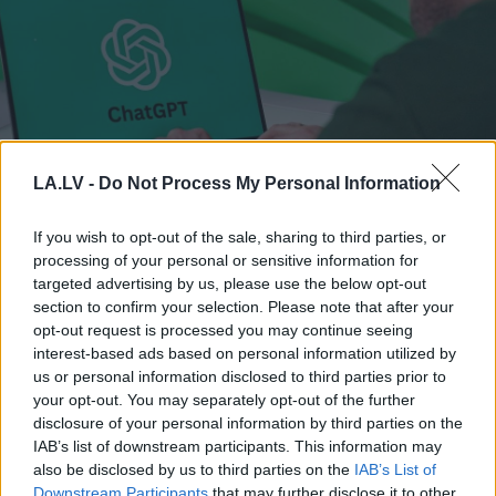
LA.LV -
Do Not Process My Personal Information
TESTS. Vai tu esi gudrāks
If you wish to opt-out of the sale, sharing to third parties, or
processing of your personal or sensitive information for
par ChatGPT? 99% cilvēku
targeted advertising by us, please use the below opt-out
“iesprūst” 5. jautājumā
section to confirm your selection. Please note that after your
opt-out request is processed you may continue seeing
interest-based ads based on personal information utilized by
us or personal information disclosed to third parties prior to
your opt-out. You may separately opt-out of the further
disclosure of your personal information by third parties on the
IAB’s list of downstream participants. This information may
also be disclosed by us to third parties on the
IAB’s List of
Downstream Participants
that may further disclose it to other