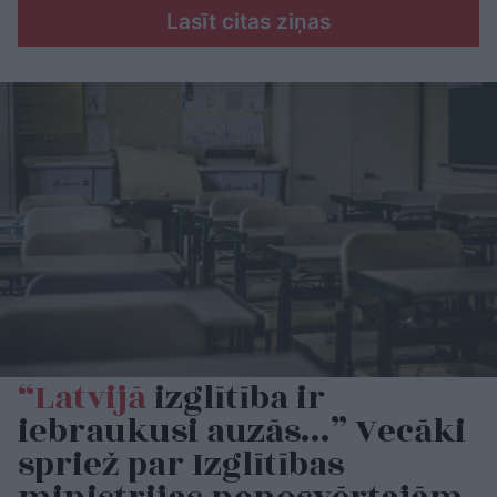
Lasīt citas ziņas
“Latvijā
izglītība ir
iebraukusi auzās…” Vecāki
spriež par Izglītības