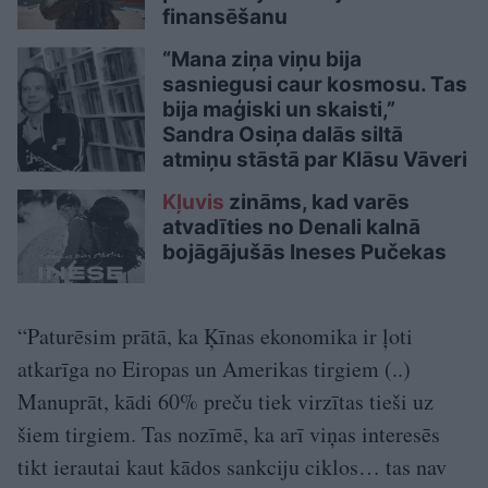
finansēšanu
“Mana ziņa viņu bija
sasniegusi caur kosmosu. Tas
bija maģiski un skaisti,”
Sandra Osiņa dalās siltā
atmiņu stāstā par Klāsu Vāveri
Kļuvis
zināms, kad varēs
atvadīties no Denali kalnā
bojāgājušās Ineses Pučekas
“Paturēsim prātā, ka Ķīnas ekonomika ir ļoti
atkarīga no Eiropas un Amerikas tirgiem (..)
Manuprāt, kādi 60% preču tiek virzītas tieši uz
šiem tirgiem. Tas nozīmē, ka arī viņas interesēs
tikt ierautai kaut kādos sankciju ciklos… tas nav