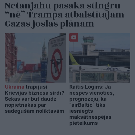
Netanjahu pasaka stingru
“nē” Trampa atbalstītajam
Gazas joslas plānam
Ukraina
trāpījusi
Raitis Logins: Ja
Krievijas biznesa sirdī?
nespēs vienoties,
Sekas var būt daudz
prognozēju, ka
nopietnākas par
“airBaltic” tiks
sadegušām noliktavām
iesniegts
maksātnespējas
pieteikums