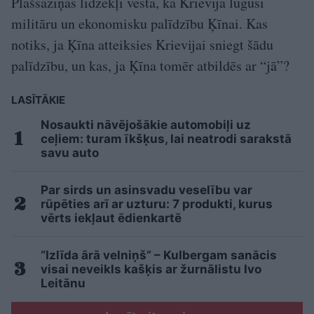
Plašsaziņas līdzekļi vēsta, ka Krievija lūgusi
militāru un ekonomisku palīdzību Ķīnai. Kas
notiks, ja Ķīna atteiksies Krievijai sniegt šādu
palīdzību, un kas, ja Ķīna tomēr atbildēs ar “jā”?
LASĪTĀKIE
Nosaukti nāvējošākie automobiļi uz
ceļiem: turam īkšķus, lai neatrodi sarakstā
savu auto
Par sirds un asinsvadu veselību var
rūpēties arī ar uzturu: 7 produkti, kurus
vērts iekļaut ēdienkartē
“Izlīda ārā velniņš” – Kulbergam sanācis
visai neveikls kašķis ar žurnālistu Ivo
Leitānu