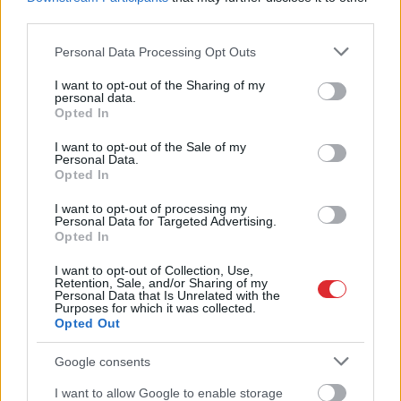
third parties.
Please note that this website/app uses one or more Google
Personal Data Processing Opt Outs
Vispirms iemidzināja
“Izlīda ārā velniņš” –
services and may gather and store information including but
un pēc tam…
Kulbergam sanācis
not limited to your visit or usage behaviour. You may click to
I want to opt-out of the Sharing of my
Prokuratūra atklāj
visai neveikls kašķis ar
personal data.
grant or deny consent to Google and its third-party tags to
jaunas detaļas par
žurnālistu Ivo Leitānu
Opted In
use your data for below specified purposes in below Google
dubultslepkavības
consent section.
mēģinājumu Mārupē
I want to opt-out of the Sale of my
Personal Data.
Opted In
I want to opt-out of processing my
Personal Data for Targeted Advertising.
Opted In
I want to opt-out of Collection, Use,
Retention, Sale, and/or Sharing of my
Personal Data that Is Unrelated with the
Purposes for which it was collected.
Opted Out
Google consents
I want to allow Google to enable storage
Atcelt
Ziņot