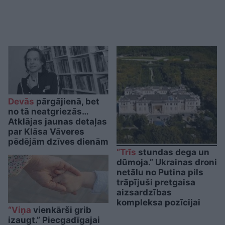
Devās
pārgājienā, bet
no tā neatgriezās…
Atklājas jaunas detaļas
par Klāsa Vāveres
pēdējām dzīves dienām
“Trīs
stundas dega un
dūmoja.” Ukrainas droni
netālu no Putina pils
trāpījuši pretgaisa
aizsardzības
kompleksa pozīcijai
“Viņa
vienkārši grib
izaugt.” Piecgadīgajai