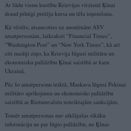
Ar šādu vienu kustību Krievijas virzienā Ķīnai
draud pilnīgi pretēja kursa un tēla ieņemšana.
Kā vēstīts, atsaucoties uz anonīmām ASV
amatpersonām, laikraksti “Financial Times”,
“Washington Post” un “New York Times”, kā arī
citi mediji ziņo, ka Krievija lūgusi militāru un
ekonomisku palīdzību Ķīnai saistībā ar karu
Ukrainā.
Pēc šo amatpersonu teiktā, Maskava lūgusi Pekinai
militāro aprīkojumu un ekonomisko palīdzību
saistībā ar Rietumvalstu noteiktajām sankcijām.
Tomēr amatpersonas nav atklājušas sīkāku
informāciju ne par lūgto palīdzību, ne Ķīnas