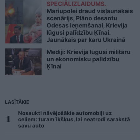
SPECIĀLIZLAIDUMS.
Mariupolei draud visļaunākais
scenārijs, Plāno desantu
Odesas ieņemšanai, Krievija
lūgusi palīdzību Ķīnai.
Jaunākais par karu Ukrainā
Mediji: Krievija lūgusi militāru
un ekonomisku palīdzību
Ķīnai
LASĪTĀKIE
Nosaukti nāvējošākie automobiļi uz
ceļiem: turam īkšķus, lai neatrodi sarakstā
savu auto