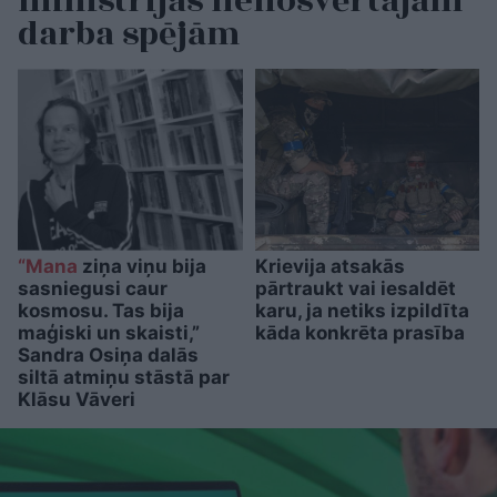
ministrijas nenosvērtajām
darba spējām
“Mana
ziņa viņu bija
Krievija atsakās
sasniegusi caur
pārtraukt vai iesaldēt
kosmosu. Tas bija
karu, ja netiks izpildīta
maģiski un skaisti,”
kāda konkrēta prasība
Sandra Osiņa dalās
siltā atmiņu stāstā par
Klāsu Vāveri