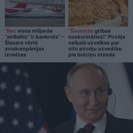
“Bez
viena miljarda
“Šausmās
gribas
“airBaltic” ir bankrots” –
noskurināties!” Pircējs
Šlesers vērtē
veikalā uzvelkas par
aviokompānijas
citu pircēju uzvedību
izredzes
pie bulciņu stenda