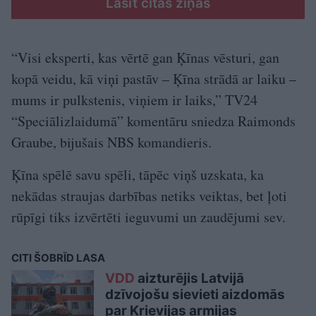
Lasīt citas ziņas
“Visi eksperti, kas vērtē gan Ķīnas vēsturi, gan
kopā veidu, kā viņi pastāv – Ķīna strādā ar laiku –
mums ir pulkstenis, viņiem ir laiks,” TV24
“Speciālizlaidumā” komentāru sniedza Raimonds
Graube, bijušais NBS komandieris.
Ķīna spēlē savu spēli, tāpēc viņš uzskata, ka
nekādas straujas darbības netiks veiktas, bet ļoti
rūpīgi tiks izvērtēti ieguvumi un zaudējumi sev.
CITI ŠOBRĪD LASA
VDD
aizturējis Latvijā
dzīvojošu sievieti aizdomās
par Krievijas armijas