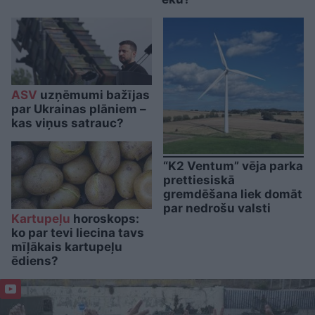
ASV
uzņēmumi bažījas
par Ukrainas plāniem –
kas viņus satrauc?
“K2 Ventum” vēja parka
prettiesiskā
gremdēšana liek domāt
par nedrošu valsti
Kartupeļu
horoskops:
ko par tevi liecina tavs
mīļākais kartupeļu
ēdiens?