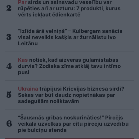
Par
sirds un asinsvadu veselību var
rūpēties arī ar uzturu: 7 produkti, kurus
vērts iekļaut ēdienkartē
“Izlīda ārā velniņš” – Kulbergam sanācis
visai neveikls kašķis ar žurnālistu Ivo
Leitānu
Kas
notiek, kad aizveras guļamistabas
durvis? Zodiaka zīme atklāj tavu intīmo
pusi
Ukraina
trāpījusi Krievijas biznesa sirdī?
Sekas var būt daudz nopietnākas par
sadegušām noliktavām
“Šausmās gribas noskurināties!” Pircējs
veikalā uzvelkas par citu pircēju uzvedību
pie bulciņu stenda