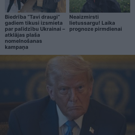
Biedrība “Tavi draugi”
Neaizmirsti
gadiem tikusi izsmieta
lietussargu! Laika
par palīdzību Ukrainai –
prognoze pirmdienai
atklājas plaša
nomelnošanas
kampaņa