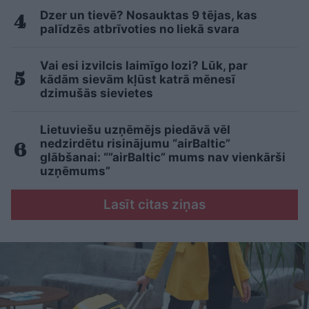
Dzer un tievē? Nosauktas 9 tējas, kas
palīdzēs atbrīvoties no liekā svara
Vai esi izvilcis laimīgo lozi? Lūk, par
kādām sievām kļūst katrā mēnesī
dzimušās sievietes
Lietuviešu uzņēmējs piedāvā vēl
nedzirdētu risinājumu “airBaltic”
glābšanai: “”airBaltic” mums nav vienkārši
uzņēmums”
Lasīt citas ziņas