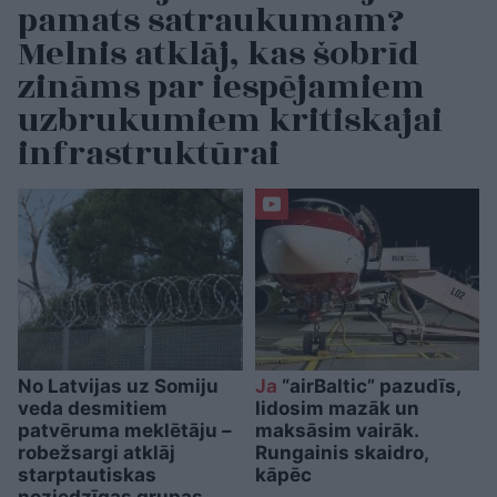
pamats satraukumam?
Melnis atklāj, kas šobrīd
zināms par iespējamiem
uzbrukumiem kritiskajai
infrastruktūrai
No Latvijas uz Somiju
Ja
“airBaltic” pazudīs,
veda desmitiem
lidosim mazāk un
patvēruma meklētāju –
maksāsim vairāk.
robežsargi atklāj
Rungainis skaidro,
starptautiskas
kāpēc