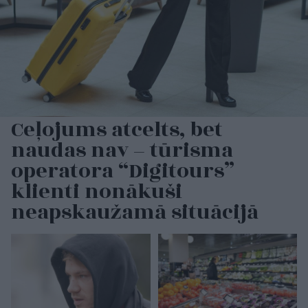
Ceļojums atcelts, bet
naudas nav – tūrisma
operatora “Digitours”
klienti nonākuši
neapskaužamā situācijā