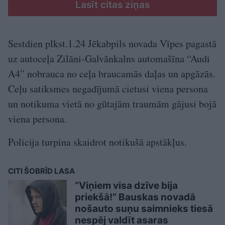
Lasīt citas ziņas
Sestdien plkst.1.24 Jēkabpils novada Vīpes pagastā
uz autoceļa Zilāni-Galvānkalns automašīna “Audi
A4” nobrauca no ceļa braucamās daļas un apgāzās.
Ceļu satiksmes negadījumā cietusi viena persona
un notikuma vietā no gūtajām traumām gājusi bojā
viena persona.
Policija turpina skaidrot notikušā apstākļus.
CITI ŠOBRĪD LASA
“Viņiem visa dzīve bija
priekšā!” Bauskas novadā
nošauto suņu saimnieks tiesā
nespēj valdīt asaras