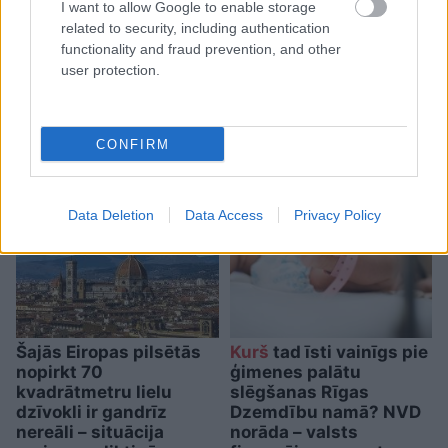
I want to allow Google to enable storage
related to security, including authentication
Kulbergs pēc robežas
functionality and fraud prevention, and other
apsekošanas: darām visu,
user protection.
lai Latvija būtu gatava
jebkuram scenārijam
CONFIRM
Data Deletion
Data Access
Privacy Policy
Šajās Eiropas pilsētās
Kurš
tad īsti vainīgs pie
nopirkt 70
ģimenes palātu
kvadrātmetru lielu
slēgšanas Rīgas
dzīvokli ir gandrīz
Dzemdību namā? NVD
nereāli – situācija
norāda – valsts