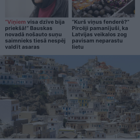
“Viņiem
visa dzīve bija
“Kurš viņus fenderē?”
priekšā!” Bauskas
Pircēji pamanījuši, ka
novadā nošauto suņu
Latvijas veikalos zog
saimnieks tiesā nespēj
pavisam neparastu
valdīt asaras
lietu