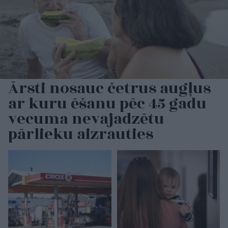
Ārsti nosauc četrus augļus
ar kuru ēšanu pēc 45 gadu
vecuma nevajadzētu
pārlieku aizrauties