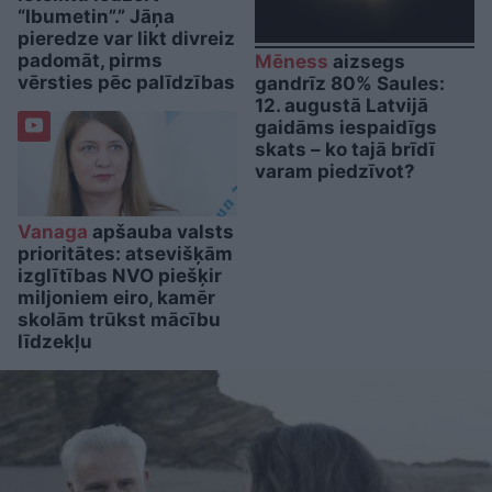
“Ibumetin”.” Jāņa
pieredze var likt divreiz
padomāt, pirms
Mēness
aizsegs
vērsties pēc palīdzības
gandrīz 80% Saules:
12. augustā Latvijā
gaidāms iespaidīgs
skats – ko tajā brīdī
varam piedzīvot?
Vanaga
apšauba valsts
prioritātes: atsevišķām
izglītības NVO piešķir
miljoniem eiro, kamēr
skolām trūkst mācību
līdzekļu