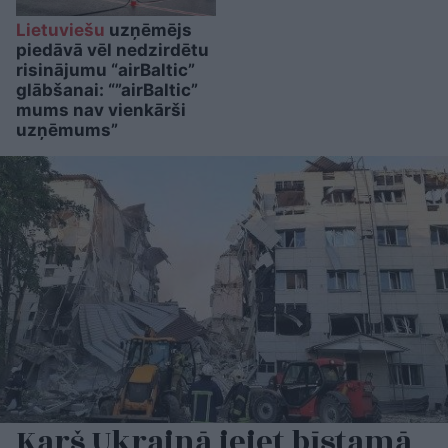
Lietuviešu
uzņēmējs
piedāvā vēl nedzirdētu
risinājumu “airBaltic”
glābšanai: “”airBaltic”
mums nav vienkārši
uzņēmums”
Karš Ukrainā ieiet bīstamā