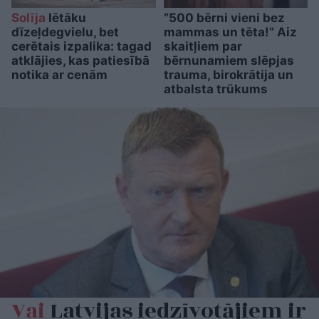
Solīja
lētāku
“500 bērni vieni bez
dīzeļdegvielu, bet
mammas un tēta!” Aiz
cerētais izpalika: tagad
skaitļiem par
atklājies, kas patiesībā
bērnunamiem slēpjas
notika ar cenām
trauma, birokrātija un
atbalsta trūkums
Vai
Latvijas iedzīvotājiem ir