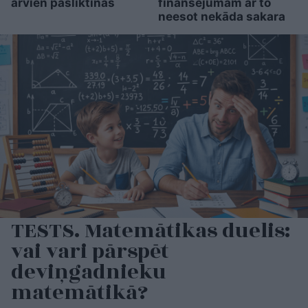
arvien pasliktinās
finansējumam ar to
neesot nekāda sakara
TESTS. Matemātikas duelis:
vai vari pārspēt
deviņgadnieku
matemātikā?