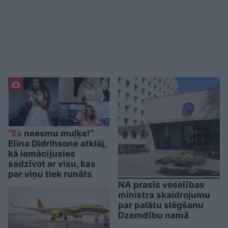
“Es
neesmu muļķe!”
Elīna Didrihsone atklāj,
kā iemācījusies
sadzīvot ar visu, kas
par viņu tiek runāts
NA prasīs veselības
ministra skaidrojumu
par palātu slēgšanu
Dzemdību namā