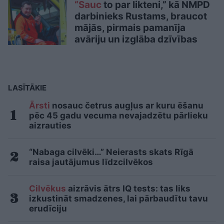
“Sauc
to par likteni,” kā NMPD
darbinieks Rustams, braucot
mājās, pirmais pamanīja
avāriju un izglāba dzīvības
LASĪTĀKIE
Ārsti
nosauc četrus augļus ar kuru ēšanu
pēc 45 gadu vecuma nevajadzētu pārlieku
aizrauties
“Nabaga cilvēki…” Neierasts skats Rīgā
raisa jautājumus līdzcilvēkos
Cilvēkus
aizrāvis ātrs IQ tests: tas liks
izkustināt smadzenes, lai pārbaudītu tavu
erudīciju