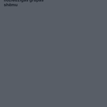
noziedzīgas grupas
shēmu