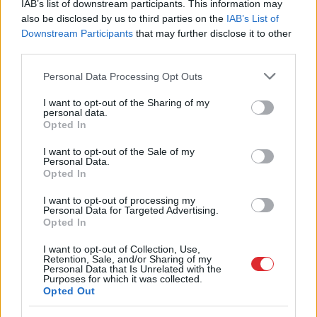
IAB’s list of downstream participants. This information may
also be disclosed by us to third parties on the
IAB’s List of
Downstream Participants
that may further disclose it to other
third parties.
Please note that this website/app uses one or more Google
Personal Data Processing Opt Outs
Priekules
traģēdijas
Ja dārzā trūkst saules,
services and may gather and store information including but
lietā jauns pavērsiens:
pievērs uzmanību šai
not limited to your visit or usage behaviour. You may click to
I want to opt-out of the Sharing of my
apcietinātā policista
hortenzijai – tā lieliski
personal data.
grant or deny consent to Google and its third-party tags to
aizstāvis vērsies tiesā
jūtas arī ēnā
Opted In
use your data for below specified purposes in below Google
consent section.
I want to opt-out of the Sale of my
Personal Data.
Opted In
I want to opt-out of processing my
Personal Data for Targeted Advertising.
Opted In
I want to opt-out of Collection, Use,
Retention, Sale, and/or Sharing of my
Personal Data that Is Unrelated with the
Purposes for which it was collected.
Opted Out