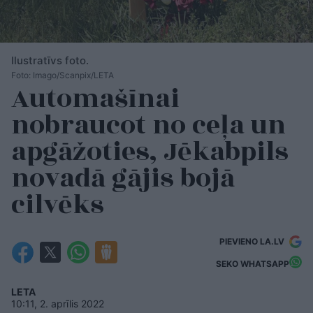
Ilustratīvs foto.
Foto: Imago/Scanpix/LETA
Automašīnai
nobraucot no ceļa un
apgāžoties, Jēkabpils
novadā gājis bojā
cilvēks
PIEVIENO LA.LV
SEKO WHATSAPP
LETA
10:11, 2. aprīlis 2022