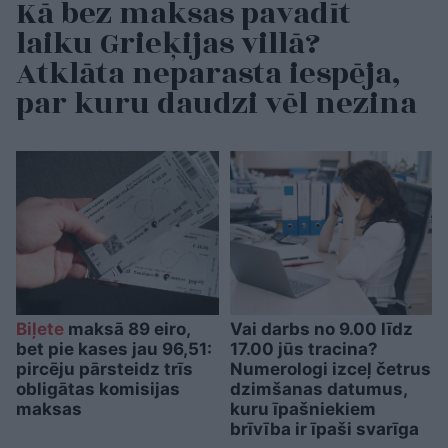
Kā bez maksas pavadīt
laiku Grieķijas villā?
Atklāta neparasta iespēja,
par kuru daudzi vēl nezina
Biļete
maksā 89 eiro,
Vai darbs no 9.00 līdz
bet pie kases jau 96,51:
17.00 jūs tracina?
pircēju pārsteidz trīs
Numerologi izceļ četrus
obligātas komisijas
dzimšanas datumus,
maksas
kuru īpašniekiem
brīvība ir īpaši svarīga