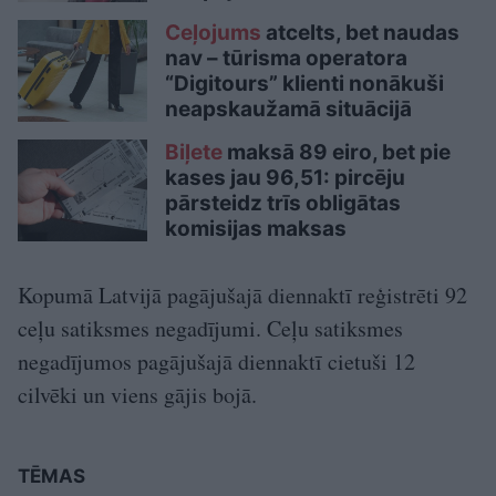
Ceļojums
atcelts, bet naudas
nav – tūrisma operatora
“Digitours” klienti nonākuši
neapskaužamā situācijā
Biļete
maksā 89 eiro, bet pie
kases jau 96,51: pircēju
pārsteidz trīs obligātas
komisijas maksas
Kopumā Latvijā pagājušajā diennaktī reģistrēti 92
ceļu satiksmes negadījumi. Ceļu satiksmes
negadījumos pagājušajā diennaktī cietuši 12
cilvēki un viens gājis bojā.
TĒMAS