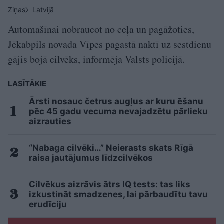
Ziņas
Latvijā
Automašīnai nobraucot no ceļa un pagāžoties,
Jēkabpils novada Vīpes pagastā naktī uz sestdienu
gājis bojā cilvēks, informēja Valsts policijā.
LASĪTĀKIE
Ārsti nosauc četrus augļus ar kuru ēšanu
pēc 45 gadu vecuma nevajadzētu pārlieku
aizrauties
“Nabaga cilvēki…” Neierasts skats Rīgā
raisa jautājumus līdzcilvēkos
Cilvēkus aizrāvis ātrs IQ tests: tas liks
izkustināt smadzenes, lai pārbaudītu tavu
erudīciju