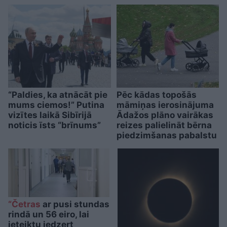
“Paldies, ka atnācāt pie
Pēc kādas topošās
mums ciemos!” Putina
māmiņas ierosinājuma
vizītes laikā Sibīrijā
Ādažos plāno vairākas
noticis īsts “brīnums”
reizes palielināt bērna
piedzimšanas pabalstu
“Četras
ar pusi stundas
rindā un 56 eiro, lai
ieteiktu iedzert