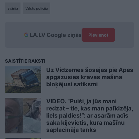
avārija
Valsts policija
LA.LV Google ziņās
Pievienot
SAISTĪTIE RAKSTI
Uz Vidzemes šosejas pie Apes
apgāzusies kravas mašīna
bloķējusi satiksmi
VIDEO. “Puiši, ja jūs mani
redzat – tie, kas man palīdzēja,
liels paldies!”: ar asarām acīs
saka kijevietis, kura mašīnu
saplacināja tanks