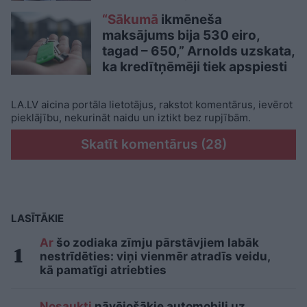
“Sākumā
ikmēneša
maksājums bija 530 eiro,
tagad – 650,” Arnolds uzskata,
ka kredītņēmēji tiek apspiesti
LA.LV aicina portāla lietotājus, rakstot komentārus, ievērot
pieklājību, nekurināt naidu un iztikt bez rupjībām.
Skatīt komentārus (28)
LASĪTĀKIE
Ar
šo zodiaka zīmju pārstāvjiem labāk
nestrīdēties: viņi vienmēr atradīs veidu,
kā pamatīgi atriebties
Nosaukti
nāvējošākie automobiļi uz