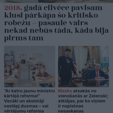
2018.
gadā cilvēce pavisam
klusi pārkāpa šo kritisko
robežu – pasaule vairs
nekad nebūs tāda, kāda bija
pirms tam
“Ar katru jaunu ministru
Masks
atsakās no
kārtējā reforma!”
vienošanās ar Zelenski;
Vecāki un skolotāji
atklājas, par ko viņiem
neslēpj dusmas – vai
ir nopietnas
vērtējumu reforma
nesaskaņas