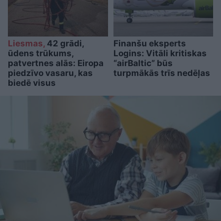
Liesmas,
42 grādi,
Finanšu eksperts
ūdens trūkums,
Logins: Vitāli kritiskas
patvertnes alās: Eiropa
“airBaltic” būs
piedzīvo vasaru, kas
turpmākās trīs nedēļas
biedē visus