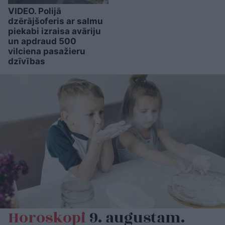
VIDEO. Polijā
dzērājšoferis ar salmu
piekabi izraisa avāriju
un apdraud 500
vilciena pasažieru
dzīvības
Horoskopi
9. augustam.