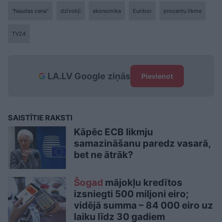
"Naudas cena"
dzīvokļi
ekonomika
Euribor
procentu likme
TV24
LA.LV Google ziņās
Pievienot
SAISTĪTIE RAKSTI
Kāpēc ECB likmju
samazināšanu paredz vasarā,
bet ne ātrāk?
Šogad
mājokļu kredītos
izsniegti 500 miljoni eiro;
vidējā summa – 84 000 eiro uz
laiku līdz 30 gadiem