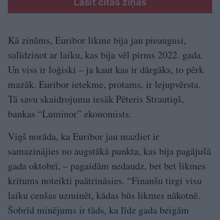
Lasīt citas ziņas
Kā zināms, Euribor likme bija jau pieaugusi,
salīdzinot ar laiku, kas bija vēl pirms 2022. gada.
Un viss ir loģiski – ja kaut kas ir dārgāks, to pērk
mazāk. Euribor ietekme, protams, ir lejupvērsta.
Tā savu skaidrojumu iesāk Pēteris Strautiņš,
bankas “Luminor” ekonomists.
Viņš norāda, ka Euribor jau mazliet ir
samazinājies no augstākā punkta, kas bija pagājušā
gada oktobrī, – pagaidām nedaudz, bet bet likmes
kritums noteikti paātrināsies. “Finanšu tirgi visu
laiku cenšas uzminēt, kādas būs likmes nākotnē.
Šobrīd minējums ir tāds, ka līdz gada beigām