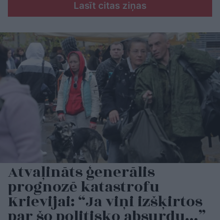
Lasīt citas ziņas
Atvaļināts ģenerālis
prognozē katastrofu
Krievijai: “Ja viņi izšķirtos
par šo politisko absurdu…”