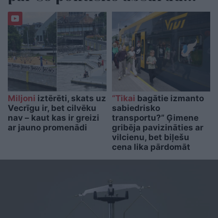
Miljoni
iztērēti, skats uz
“Tikai
bagātie izmanto
Vecrīgu ir, bet cilvēku
sabiedrisko
nav – kaut kas ir greizi
transportu?” Ģimene
ar jauno promenādi
gribēja pavizināties ar
vilcienu, bet biļešu
cena lika pārdomāt