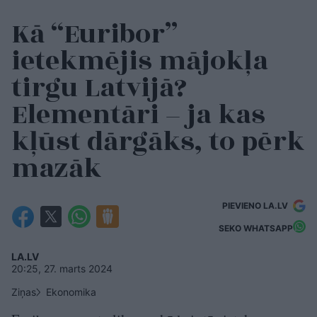
Kā “Euribor”
ietekmējis mājokļa
tirgu Latvijā?
Elementāri – ja kas
kļūst dārgāks, to pērk
mazāk
PIEVIENO LA.LV
SEKO WHATSAPP
LA.LV
20:25, 27. marts 2024
Ziņas
Ekonomika