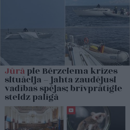
Jūrā
pie Bērzciema krīzes
situācija – jahta zaudējusi
vadības spējas; brīvprātīgie
steidz palīgā