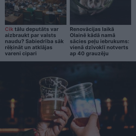
Cik
tālu deputāts var
Renovācijas laikā
aizbraukt par valsts
Olainē kādā namā
naudu? Sabiedrība sāk
sācies peļu iebrukums:
rēķināt un atklājas
vienā dzīvoklī notverts
vareni cipari
ap 40 grauzēju