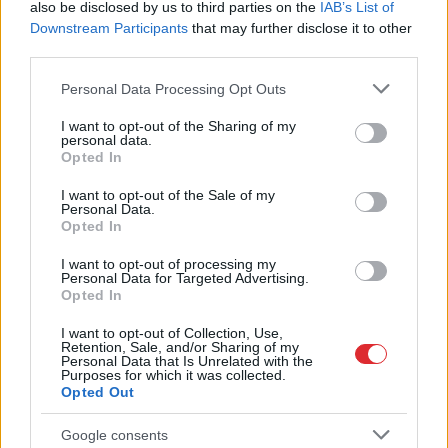
Miris rokmūzikas
Pircēji pie cenu zīmes
also be disclosed by us to third parties on the
IAB’s List of
pētnieks un mūzikas
kasa galvu –
Downstream Participants
that may further disclose it to other
apskatnieks Klāss
matemātika uz brīdi
third parties.
Vāvere
laikam pārstājusi
darboties
Please note that this website/app uses one or more Google
Personal Data Processing Opt Outs
services and may gather and store information including but
not limited to your visit or usage behaviour. You may click to
I want to opt-out of the Sharing of my
personal data.
grant or deny consent to Google and its third-party tags to
Opted In
use your data for below specified purposes in below Google
consent section.
I want to opt-out of the Sale of my
Personal Data.
Opted In
I want to opt-out of processing my
Personal Data for Targeted Advertising.
Opted In
I want to opt-out of Collection, Use,
Retention, Sale, and/or Sharing of my
Personal Data that Is Unrelated with the
Purposes for which it was collected.
Nosaukti nāvējošākie
Opted Out
automobiļi uz ceļiem:
Google consents