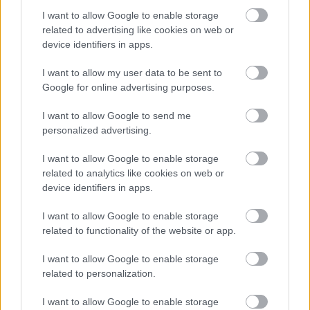
turam īkšķus, lai neatrodi
sarakstā savu auto
I want to allow Google to enable storage
Atcelt
Ziņot
related to advertising like cookies on web or
device identifiers in apps.
I want to allow my user data to be sent to
Google for online advertising purposes.
I want to allow Google to send me
personalized advertising.
I want to allow Google to enable storage
Vai būs jātaisa jauna
Kāpēc
kaķi tieši naktīs
related to analytics like cookies on web or
eID karte? LVRTC atbild
kā traki skrien pa māju?
device identifiers in apps.
uz jautājumiem par
Beidzot izskaidrots šis
gada beigās daļai
dīvainais mīluļa
I want to allow Google to enable storage
sabiedrības
paradums
related to functionality of the website or app.
gaidāmajām
pārmaiņām
I want to allow Google to enable storage
related to personalization.
I want to allow Google to enable storage