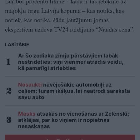
Euribor procentu likme – kāda ir tās ietekme uz
mājokļu tirgu Latvijā kopumā – kas notiks, kas
notiek, kas notika, šādu jautājumu jomas
ekspertiem uzdeva TV24 raidījums “Naudas cena”.
LASĪTĀKIE
Ar šo zodiaka zīmju pārstāvjiem labāk
nestrīdēties: viņi vienmēr atradīs veidu,
kā pamatīgi atriebties
Nosaukti
nāvējošākie automobiļi uz
ceļiem: turam īkšķus, lai neatrodi sarakstā
savu auto
Masks
atsakās no vienošanās ar Zelenski;
atklājas, par ko viņiem ir nopietnas
nesaskaņas