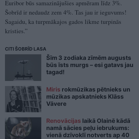
Euribor būs samazinājušies apmēram līdz 3%.
Šobrīd ir nedaudz zem 4%. Tas jau ir ieguvums!
Sagaidu, ka turpmākajos gados likme turpinās
kristies.”
CITI ŠOBRĪD LASA
Šīm 3 zodiaka zīmēm augusts
būs īsts murgs – esi gatavs jau
tagad!
Miris
rokmūzikas pētnieks un
mūzikas apskatnieks Klāss
Vāvere
Renovācijas
laikā Olainē kādā
namā sācies peļu iebrukums:
vienā dzīvoklī notverts ap 40