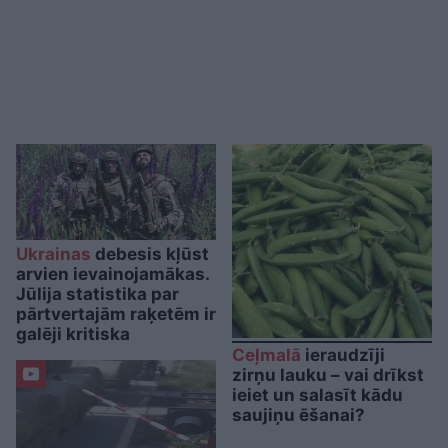
Ukrainas
debesis kļūst
arvien ievainojamākas.
Jūlija statistika par
pārtvertajām raķetēm ir
galēji kritiska
Ceļmalā
ieraudzīji
zirņu lauku – vai drīkst
ieiet un salasīt kādu
saujiņu ēšanai?