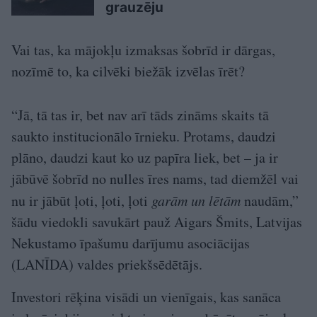
grauzēju
Vai tas, ka mājokļu izmaksas šobrīd ir dārgas,
nozīmē to, ka cilvēki biežāk izvēlas īrēt?
“Jā, tā tas ir, bet nav arī tāds zināms skaits tā
saukto institucionālo īrnieku. Protams, daudzi
plāno, daudzi kaut ko uz papīra liek, bet – ja ir
jābūvē šobrīd no nulles īres nams, tad diemžēl vai
nu ir jābūt ļoti, ļoti, ļoti
garām un lētām
naudām,”
šādu viedokli savukārt pauž Aigars Šmits, Latvijas
Nekustamo īpašumu darījumu asociācijas
(LANĪDA) valdes priekšsēdētājs.
Investori rēķina visādi un vienīgais, kas sanāca