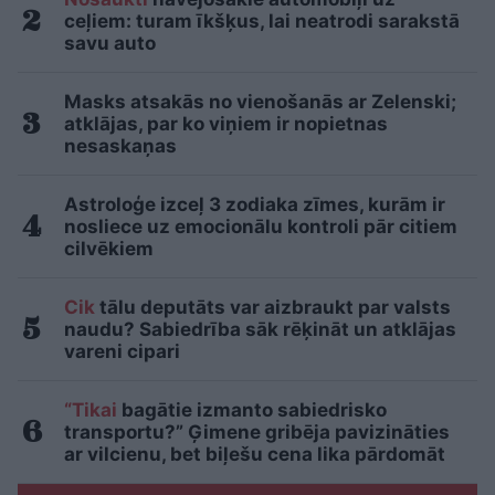
ceļiem: turam īkšķus, lai neatrodi sarakstā
savu auto
Masks atsakās no vienošanās ar Zelenski;
atklājas, par ko viņiem ir nopietnas
nesaskaņas
Astroloģe izceļ 3 zodiaka zīmes, kurām ir
nosliece uz emocionālu kontroli pār citiem
cilvēkiem
Cik
tālu deputāts var aizbraukt par valsts
naudu? Sabiedrība sāk rēķināt un atklājas
vareni cipari
“Tikai
bagātie izmanto sabiedrisko
transportu?” Ģimene gribēja pavizināties
ar vilcienu, bet biļešu cena lika pārdomāt