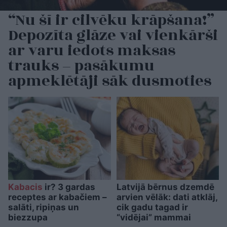
“Nu šī ir cilvēku krāpšana!”
Depozīta glāze vai vienkārši
ar varu iedots maksas
trauks – pasākumu
apmeklētāji sāk dusmoties
Kabacis
ir? 3 gardas
Latvijā bērnus dzemdē
receptes ar kabačiem –
arvien vēlāk: dati atklāj,
salāti, ripiņas un
cik gadu tagad ir
biezzupa
“vidējai” mammai