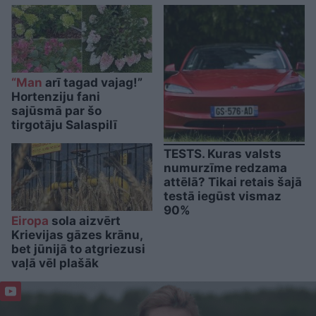
“Man
arī tagad vajag!”
Hortenziju fani
sajūsmā par šo
tirgotāju Salaspilī
TESTS. Kuras valsts
numurzīme redzama
attēlā? Tikai retais šajā
testā iegūst vismaz
90%
Eiropa
sola aizvērt
Krievijas gāzes krānu,
bet jūnijā to atgriezusi
vaļā vēl plašāk