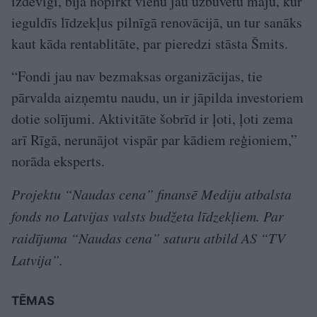
izdevīgi, bija nopirkt vienu jau uzbūvētu māju, kur
ieguldīs līdzekļus pilnīgā renovācijā, un tur sanāks
kaut kāda rentablitāte, par pieredzi stāsta Šmits.
“Fondi jau nav bezmaksas organizācijas, tie
pārvalda aizņemtu naudu, un ir jāpilda investoriem
dotie solījumi. Aktivitāte šobrīd ir ļoti, ļoti zema
arī Rīgā, nerunājot vispār par kādiem reģioniem,”
norāda eksperts.
Projektu “Naudas cena” finansē Mediju atbalsta
fonds no Latvijas valsts budžeta līdzekļiem. Par
raidījuma “Naudas cena” saturu atbild AS “TV
Latvija”.
TĒMAS