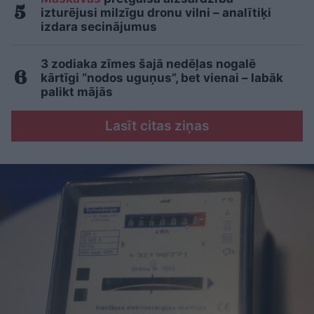
izturējusi milzīgu dronu vilni – analītiķi
izdara secinājumus
3 zodiaka zīmes šajā nedēļas nogalē
kārtīgi “nodos uguņus”, bet vienai – labāk
palikt mājās
Lasīt citas ziņas