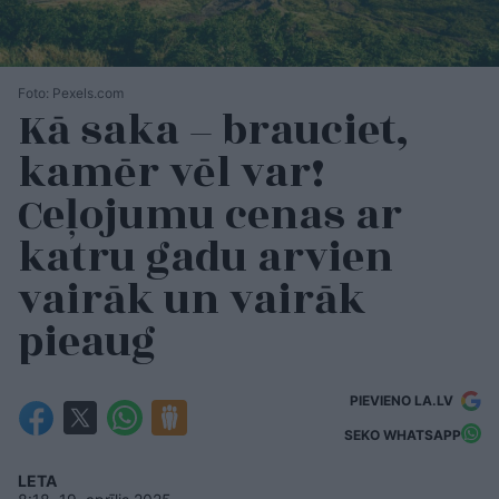
Foto: Pexels.com
Kā saka – brauciet,
kamēr vēl var!
Ceļojumu cenas ar
katru gadu arvien
vairāk un vairāk
pieaug
PIEVIENO LA.LV
SEKO WHATSAPP
LETA