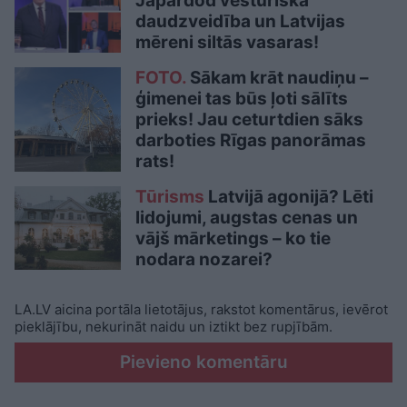
Jāpārdod vēsturiskā
daudzveidība un Latvijas
mēreni siltās vasaras!
FOTO.
Sākam krāt naudiņu –
ģimenei tas būs ļoti sālīts
prieks! Jau ceturtdien sāks
darboties Rīgas panorāmas
rats!
Tūrisms
Latvijā agonijā? Lēti
lidojumi, augstas cenas un
vājš mārketings – ko tie
nodara nozarei?
LA.LV aicina portāla lietotājus, rakstot komentārus, ievērot
pieklājību, nekurināt naidu un iztikt bez rupjībām.
Pievieno komentāru