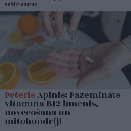
valdīt asaras
Pēteris
Apinis: Pazemināts
vitamīna B12 līmenis,
novecošana un
mitohondriji