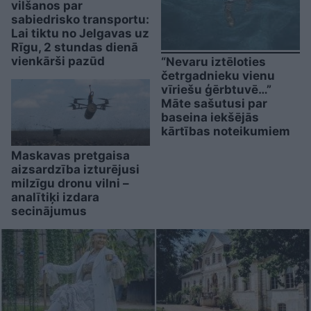
vilšanos par
sabiedrisko transportu:
Lai tiktu no Jelgavas uz
Rīgu, 2 stundas dienā
vienkārši pazūd
“Nevaru iztēloties
četrgadnieku vienu
vīriešu ģērbtuvē…”
Māte sašutusi par
baseina iekšējās
kārtības noteikumiem
Maskavas pretgaisa
aizsardzība izturējusi
milzīgu dronu vilni –
analītiķi izdara
secinājumus