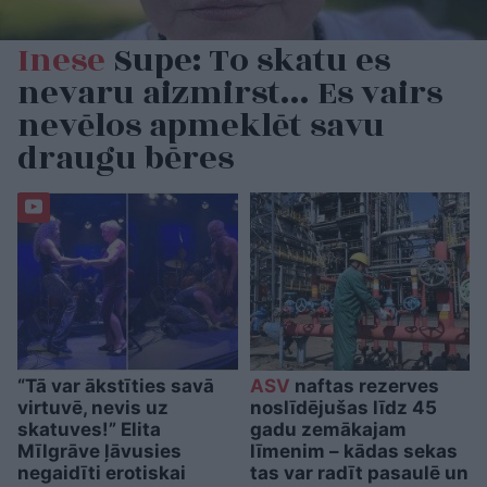
Inese
Supe: To skatu es
nevaru aizmirst… Es vairs
nevēlos apmeklēt savu
draugu bēres
“Tā var ākstīties savā
ASV
naftas rezerves
virtuvē, nevis uz
noslīdējušas līdz 45
skatuves!” Elita
gadu zemākajam
Mīlgrāve ļāvusies
līmenim – kādas sekas
negaidīti erotiskai
tas var radīt pasaulē un