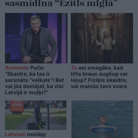
sasmīdina “Ezītis miglā”
Armands
Puče:
Tu
esi smagāks, kad
“Skaidrs, ka tas ir
lifts brauc augšup vai
sarunāts “veikals”! Bet
lejup? Fiziķis skaidro,
vai jūs domājat, ka visi
vai mainās tavs svars
Latvijā ir muļķi?”
Latvieši
neslēpj