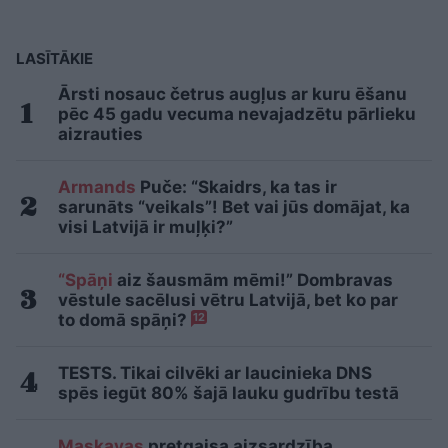
LASĪTĀKIE
Ārsti nosauc četrus augļus ar kuru ēšanu
pēc 45 gadu vecuma nevajadzētu pārlieku
aizrauties
Armands
Puče: “Skaidrs, ka tas ir
sarunāts “veikals”! Bet vai jūs domājat, ka
visi Latvijā ir muļķi?”
“Spāņi
aiz šausmām mēmi!” Dombravas
vēstule sacēlusi vētru Latvijā, bet ko par
to domā spāņi?
12
TESTS. Tikai cilvēki ar laucinieka DNS
spēs iegūt 80% šajā lauku gudrību testā
Maskavas
pretgaisa aizsardzība