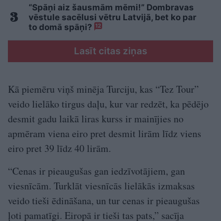
“Spāņi aiz šausmām mēmi!” Dombravas
vēstule sacēlusi vētru Latvijā, bet ko par
to domā spāņi?
12
Lasīt citas ziņas
Kā piemēru viņš minēja Turciju, kas “Tez Tour”
veido lielāko tirgus daļu, kur var redzēt, ka pēdējo
desmit gadu laikā liras kurss ir mainījies no
apmēram viena eiro pret desmit lirām līdz viens
eiro pret 39 līdz 40 lirām.
“Cenas ir pieaugušas gan iedzīvotājiem, gan
viesnīcām. Turklāt viesnīcās lielākās izmaksas
veido tieši ēdināšana, un tur cenas ir pieaugušas
ļoti pamatīgi. Eiropā ir tieši tas pats,” sacīja