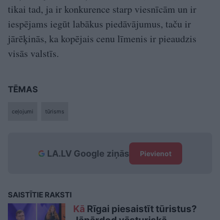
tikai tad, ja ir konkurence starp viesnīcām un ir
iespējams iegūt labākus piedāvājumus, taču ir
jārēķinās, ka kopējais cenu līmenis ir pieaudzis
visās valstīs.
TĒMAS
ceļojumi
tūrisms
LA.LV Google ziņās
Pievienot
SAISTĪTIE RAKSTI
Kā
Rīgai piesaistīt tūristus?