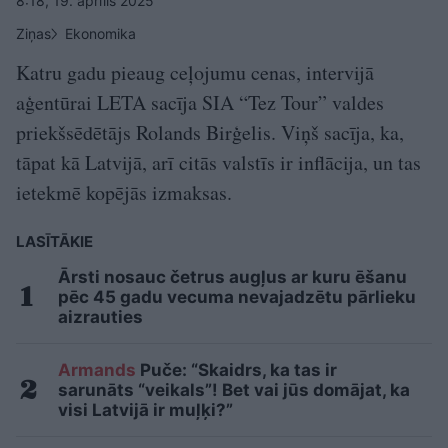
8:18, 19. aprīlis 2025
Ziņas
Ekonomika
Katru gadu pieaug ceļojumu cenas, intervijā
aģentūrai LETA sacīja SIA “Tez Tour” valdes
priekšsēdētājs Rolands Birģelis. Viņš sacīja, ka,
tāpat kā Latvijā, arī citās valstīs ir inflācija, un tas
ietekmē kopējās izmaksas.
LASĪTĀKIE
Ārsti nosauc četrus augļus ar kuru ēšanu
pēc 45 gadu vecuma nevajadzētu pārlieku
aizrauties
Armands
Puče: “Skaidrs, ka tas ir
sarunāts “veikals”! Bet vai jūs domājat, ka
visi Latvijā ir muļķi?”