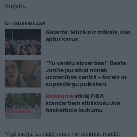
Birģelis.
CITI ŠOBRĪD LASA
Galante: Mūzika ir māksla, kas
aptur karus
“Tu varētu aizvērties!” Beata
Jonīte jau atkal nonāk
uzmanības centrā – šoreiz ar
superdārgu pulksteni
Raiskumā
atklāj FIBA
standartiem atbilstošu āra
basketbola laukumu
Viņš sacīja, ka tādēļ cenas var mēģināt regulēt