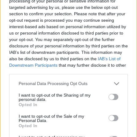
processing of your personal or sensitive information for
targeted advertising by us, please use the below opt-out
section to confirm your selection. Please note that after your
opt-out request is processed you may continue seeing
interest-based ads based on personal information utilized by
us or personal information disclosed to third parties prior to
your opt-out. You may separately opt-out of the further
disclosure of your personal information by third parties on the
IAB’s list of downstream participants. This information may
also be disclosed by us to third parties on the
IAB’s List of
TESTS.
Tikai cilvēki ar
Downstream Participants
that may further disclose it to other
third parties.
laucinieka DNS spēs iegūt
Please note that this website/app uses one or more Google
80% šajā lauku gudrību
Personal Data Processing Opt Outs
services and may gather and store information including but
testā
not limited to your visit or usage behaviour. You may click to
I want to opt-out of the Sharing of my
personal data.
grant or deny consent to Google and its third-party tags to
Opted In
use your data for below specified purposes in below Google
consent section.
I want to opt-out of the Sale of my
Personal Data.
Opted In