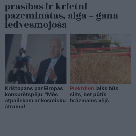
prasības ir krietni
pazeminātas, alga – gana
iedvesmojoša
Krištopans par Eiropas
Piektdien
laiks būs
konkurētspēju: “Mēs
silts, bet pūtīs
atpaliekam ar kosmisku
brāzmains vējš
ātrumu!”