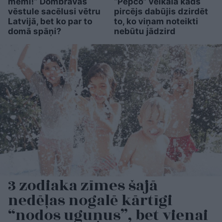
mēmi!” Dombravas
“Pepco” veikalā kāds
vēstule sacēlusi vētru
pircējs dabūjis dzirdēt
Latvijā, bet ko par to
to, ko viņam noteikti
domā spāņi?
nebūtu jādzird
3 zodiaka zīmes šajā
nedēļas nogalē kārtīgi
“nodos uguņus”, bet vienai