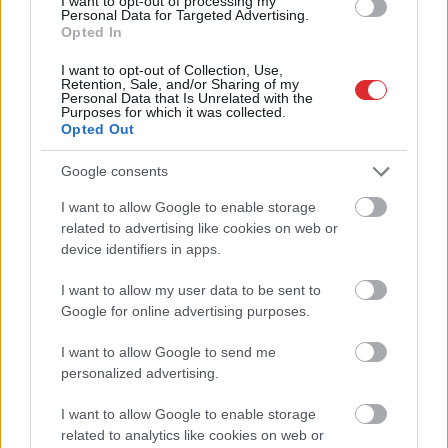
I want to opt-out of processing my
Personal Data for Targeted Advertising.
Opted In
I want to opt-out of Collection, Use,
Vienā
tirgū – 6 eiro
ASV izlūkdienesti atklāj
Retention, Sale, and/or Sharing of my
kilogramā, bet citā – 15
Putina iespējamo
Personal Data that Is Unrelated with the
Purposes for which it was collected.
eiro! Sieviete neizprot
nākamo soli: risks
Opted Out
novēroto cenu atšķirību
pieaugs jau šoruden
Jūrmalas un Rīgas
Google consents
tirgos
I want to allow Google to enable storage
Atcelt
Ziņot
related to advertising like cookies on web or
device identifiers in apps.
I want to allow my user data to be sent to
Google for online advertising purposes.
I want to allow Google to send me
personalized advertising.
I want to allow Google to enable storage
related to analytics like cookies on web or