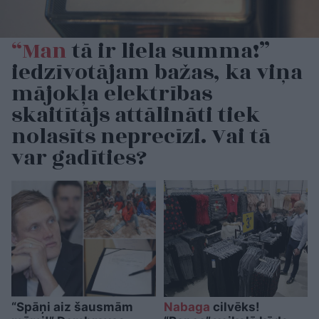
“Man
tā ir liela summa!”
iedzīvotājam bažas, ka viņa
mājokļa elektrības
skaitītājs attālināti tiek
nolasīts neprecīzi. Vai tā
var gadīties?
“Spāņi aiz šausmām
Nabaga
cilvēks!