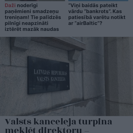
Daži
noderīgi
“Viņi baidās pateikt
paņēmieni smadzeņu
vārdu “bankrots”. Kas
treniņam! Tie palīdzēs
patiesībā varētu notikt
pilnīgi neapzināti
ar “airBaltic”?
iztērēt mazāk naudas
Valsts kanceleja turpina
meklēt direktoru –