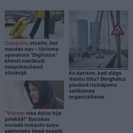
Ceļojums
atcelts, bet
naudas nav – tūrisma
operatora “Digitours”
klienti nonākuši
neapskaužamā
situācijā
Ko darīsim, kad slēgs
Vanšu tiltu? Bergholcs
piedāvā risinājumu
satiksmes
organizēšanai
“Viņiem
visa dzīve bija
priekšā!” Bauskas
novadā nošauto suņu
saimnieks tiesā nespēj