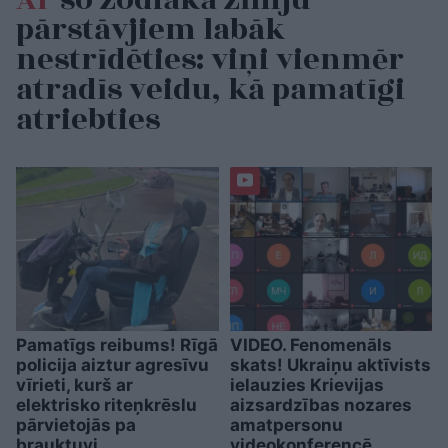
pārstāvjiem labāk
nestrīdēties: viņi vienmēr
atradīs veidu, kā pamatīgi
atriebties
Pamatīgs reibums! Rīgā
VIDEO. Fenomenāls
policija aiztur agresīvu
skats! Ukraiņu aktīvists
vīrieti, kurš ar
ielauzies Krievijas
elektrisko riteņkrēslu
aizsardzības nozares
pārvietojās pa
amatpersonu
brauktuvi
videokonferencē