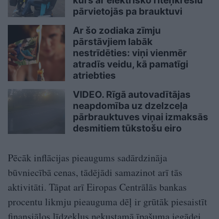
kurš ar elektrisko riteņkrēslu
pārvietojās pa brauktuvi
Ar šo zodiaka zīmju
pārstāvjiem labāk
nestrīdēties: viņi vienmēr
atradīs veidu, kā pamatīgi
atriebties
VIDEO. Rīgā autovadītājas
neapdomība uz dzelzceļa
pārbrauktuves viņai izmaksās
desmitiem tūkstošu eiro
Pēcāk inflācijas pieaugums sadārdzināja
būvniecībā cenas, tādējādi samazinot arī tās
aktivitāti. Tāpat arī Eiropas Centrālās bankas
procentu likmju pieauguma dēļ ir grūtāk piesaistīt
finansiālos līdzekļus nekustamā īpašuma iegādei,