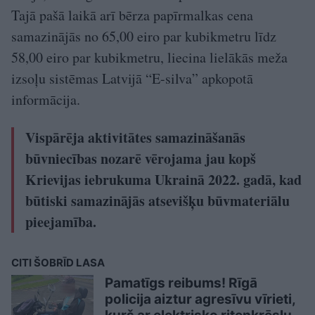
Tajā pašā laikā arī bērza papīrmalkas cena
samazinājās no 65,00 eiro par kubikmetru līdz
58,00 eiro par kubikmetru, liecina lielākās meža
izsoļu sistēmas Latvijā “E-silva” apkopotā
informācija.
Vispārēja aktivitātes samazināšanās
būvniecības nozarē vērojama jau kopš
Krievijas iebrukuma Ukrainā 2022. gadā, kad
būtiski samazinājās atsevišķu būvmateriālu
pieejamība.
CITI ŠOBRĪD LASA
Pamatīgs reibums! Rīgā
policija aiztur agresīvu vīrieti,