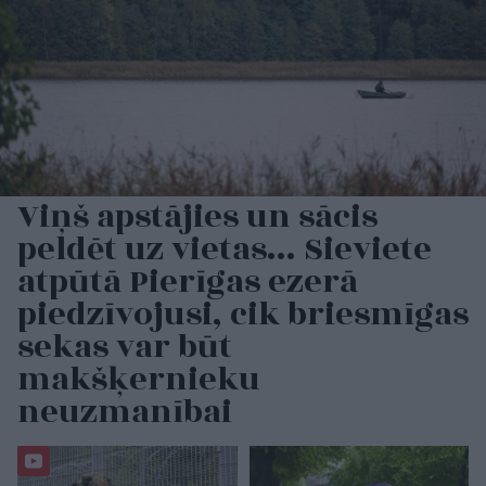
Viņš apstājies un sācis
peldēt uz vietas… Sieviete
atpūtā Pierīgas ezerā
piedzīvojusi, cik briesmīgas
sekas var būt
makšķernieku
neuzmanībai