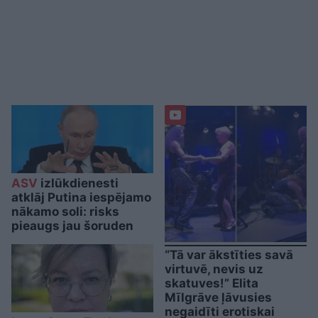
ASV
izlūkdienesti
atklāj Putina iespējamo
nākamo soli: risks
pieaugs jau šoruden
“Tā var ākstīties savā
virtuvē, nevis uz
skatuves!” Elita
Mīlgrāve ļāvusies
negaidīti erotiskai