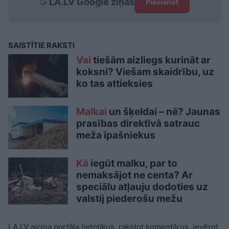
LA.LV Google ziņās
Pievienot
SAISTĪTIE RAKSTI
Vai
tiešām aizliegs kurināt ar
koksni? Viešam skaidrību, uz
ko tas attieksies
Malkai
un šķeldai – nē? Jaunas
prasības direktīvā satrauc
meža īpašniekus
Kā
iegūt malku, par to
nemaksājot ne centa? Ar
speciālu atļauju dodoties uz
valstij piederošu mežu
LA.LV aicina portāla lietotājus, rakstot komentārus, ievērot