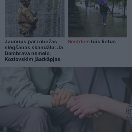
Jaunups par robežas
Sestdien
būs lietus
slēgšanas skandālu: Ja
Dombrava nemelo,
Kozlovskim jāatkāpjas