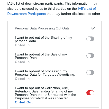
IAB’s list of downstream participants. This information may
ASV izlūkdienesti atklāj Putina iespējamo
also be disclosed by us to third parties on the
IAB’s List of
nākamo soli: risks pieaugs jau šoruden
2
Downstream Participants
that may further disclose it to other
third parties.
“Tu
varētu aizvērties!” Beata Jonīte jau
Please note that this website/app uses one or more Google
Personal Data Processing Opt Outs
atkal nonāk uzmanības centrā – šoreiz ar
services and may gather and store information including but
superdārgu pulksteni
not limited to your visit or usage behaviour. You may click to
I want to opt-out of the Sharing of my
personal data.
grant or deny consent to Google and its third-party tags to
Opted In
“Spāņi
aiz šausmām mēmi!” Dombravas
use your data for below specified purposes in below Google
vēstule sacēlusi vētru Latvijā, bet ko par
consent section.
I want to opt-out of the Sale of my
to domā spāņi?
12
Personal Data.
Opted In
Lasīt citas ziņas
I want to opt-out of processing my
Personal Data for Targeted Advertising.
Opted In
I want to opt-out of Collection, Use,
Retention, Sale, and/or Sharing of my
Personal Data that Is Unrelated with the
Purposes for which it was collected.
Opted Out