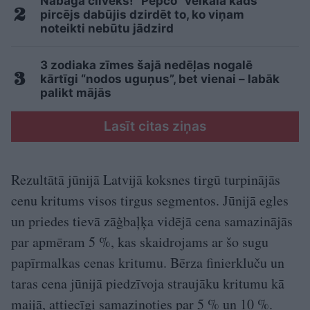
Nabaga cilvēks! “Pepco” veikalā kāds
pircējs dabūjis dzirdēt to, ko viņam
noteikti nebūtu jādzird
3 zodiaka zīmes šajā nedēļas nogalē
kārtīgi “nodos uguņus”, bet vienai – labāk
palikt mājās
Lasīt citas ziņas
Rezultātā jūnijā Latvijā koksnes tirgū turpinājās
cenu kritums visos tirgus segmentos. Jūnijā egles
un priedes tievā zāģbaļķa vidējā cena samazinājās
par apmēram 5 %, kas skaidrojams ar šo sugu
papīrmalkas cenas kritumu. Bērza finierkluču un
taras cena jūnijā piedzīvoja straujāku kritumu kā
maijā, attiecīgi samazinoties par 5 % un 10 %.