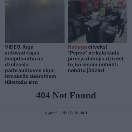
VIDEO. Rīgā
Nabaga
cilvēks!
autovadītājas
“Pepco” veikalā kāds
neapdomība uz
pircējs dabūjis dzirdēt
dzelzceļa
to, ko viņam noteikti
pārbrauktuves viņai
nebūtu jādzird
izmaksās desmitiem
tūkstošu eiro