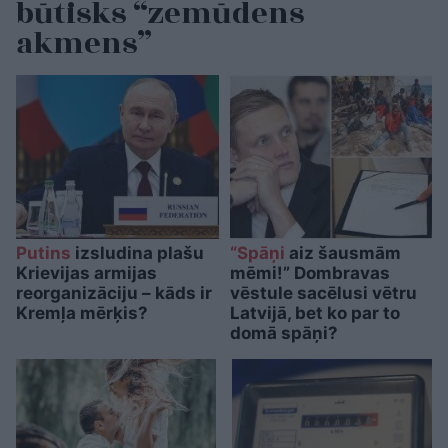
būtisks “zemūdens
akmens”
Putins
izsludina plašu
“Spāņi
aiz šausmām
Krievijas armijas
mēmi!” Dombravas
reorganizāciju – kāds ir
vēstule sacēlusi vētru
Kremļa mērķis?
Latvijā, bet ko par to
domā spāņi?