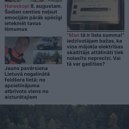
Horoskopi
8. augustam.
Šodien centies neļaut
emocijām pārāk spēcīgi
ietekmēt tavus
lēmumus
“Man
tā ir liela summa!”
iedzīvotājam bažas, ka
viņa mājokļa elektrības
skaitītājs attālināti tiek
nolasīts neprecīzi. Vai
tā var gadīties?
Jauns pavērsiena
Lietuvā nogalinātā
feldšera lietā: no
apcietinājuma
atbrīvots viens no
aizturētajiem