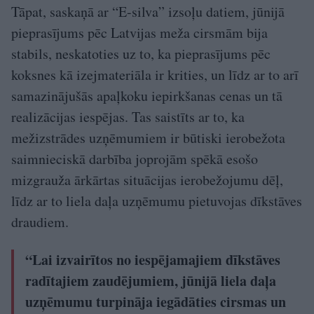
Tāpat, saskaņā ar “E-silva” izsoļu datiem, jūnijā
pieprasījums pēc Latvijas meža cirsmām bija
stabils, neskatoties uz to, ka pieprasījums pēc
koksnes kā izejmateriāla ir krities, un līdz ar to arī
samazinājušās apaļkoku iepirkšanas cenas un tā
realizācijas iespējas. Tas saistīts ar to, ka
mežizstrādes uzņēmumiem ir būtiski ierobežota
saimnieciskā darbība joprojām spēkā esošo
mizgrauža ārkārtas situācijas ierobežojumu dēļ,
līdz ar to liela daļa uzņēmumu pietuvojas dīkstāves
draudiem.
“Lai izvairītos no iespējamajiem dīkstāves
radītajiem zaudējumiem, jūnijā liela daļa
uzņēmumu turpināja iegādāties cirsmas un