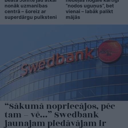
Beata Jonīte jau atkal
nedēļas nogalē kārtīgi
nonāk uzmanības
“nodos uguņus”, bet
centrā – šoreiz ar
vienai – labāk palikt
superdārgu pulksteni
mājās
“Sākumā nopriecājos, pēc
tam – vē…” Swedbank
jaunajam piedāvājam ir