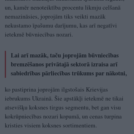
un, kamēr nenoteiktība procentu likmju celšanā
nemazināsies, joprojām tiks veikti mazāk
nekustamo īpašumu darījumu, kas arī negatīvi
ietekmē būvniecības nozari.
Lai arī mazāk, taču joprojām būvniecības
bremzēšanos privātajā sektorā izraisa arī
sabiedrības pārliecības trūkums par nākotni,
ko pastiprina joprojām ilgstošais Krievijas
iebrukums Ukrainā. Šie apstākļi ietekmē ne tikai
atsevišķu koksnes tirgus segmentu, bet gan visu
kokrūpniecības nozari kopumā, un cenas turpina
kristies visiem koksnes sortimentiem.