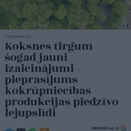
Publicitātes foto.
Koksnes tirgum
šogad jauni
izaicinājumi –
pieprasījums
kokrūpniecības
produkcijas piedzīvo
lejupslīdi
PIEVIENO LA.LV