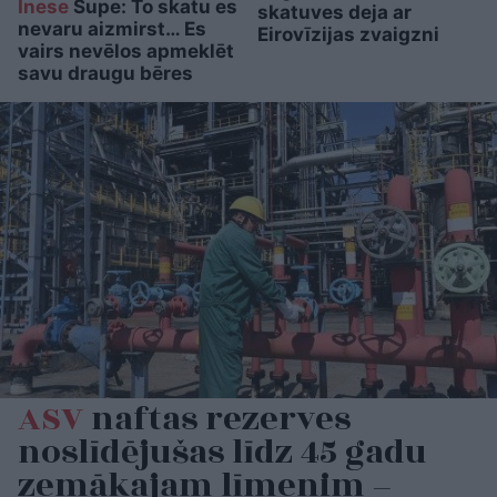
Inese
Supe: To skatu es
skatuves deja ar
nevaru aizmirst… Es
Eirovīzijas zvaigzni
vairs nevēlos apmeklēt
savu draugu bēres
ASV
naftas rezerves
noslīdējušas līdz 45 gadu
zemākajam līmenim –