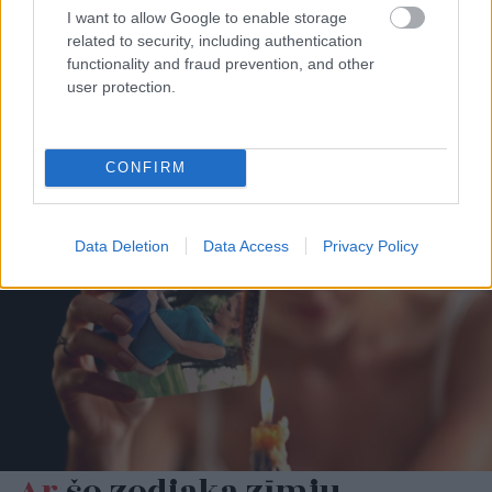
I want to allow Google to enable storage
related to security, including authentication
Kad
beidzot varētu būt
“Tik
daudz melu…”
functionality and fraud prevention, and other
gatava “Rail Baltica”
Modris Konovalovs
user protection.
pamattrase? Dubkēvičs
atklāj, ko ekspertīzē
iezīmē iespējamo
konstatēja nošauto
scenāriju
suņu kuņģos
CONFIRM
Data Deletion
Data Access
Privacy Policy
Ar
šo zodiaka zīmju