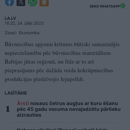
SEKO WHATSAPP
LA.LV
16:22, 24. jūlijs 2023
Ziņas
Ekonomika
Būvniecības apjomu kritums būtiski samazinājis
nepieciešamību pēc būvniecības materiāliem
Baltijas jūras reģionā, un līdz ar to arī
pieprasījums pēc dažāda veida kokrūpniecības
produkcijas piedzīvojis lejupslīdi.
LASĪTĀKIE
Ārsti
nosauc četrus augļus ar kuru ēšanu
pēc 45 gadu vecuma nevajadzētu pārlieku
aizrauties