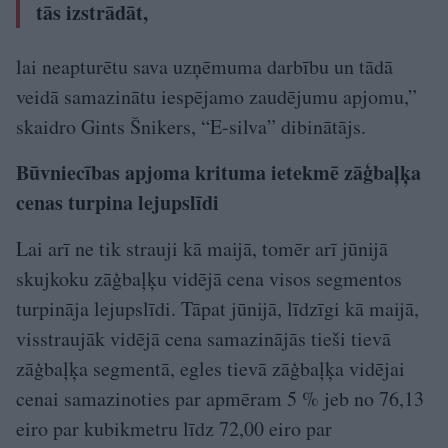
tās izstrādāt,
lai neapturētu sava uzņēmuma darbību un tādā
veidā samazinātu iespējamo zaudējumu apjomu,”
skaidro Gints Šnikers, “E-silva” dibinātājs.
Būvniecības apjoma krituma ietekmē zāģbaļķa
cenas turpina lejupslīdi
Lai arī ne tik strauji kā maijā, tomēr arī jūnijā
skujkoku zāģbaļķu vidējā cena visos segmentos
turpināja lejupslīdi. Tāpat jūnijā, līdzīgi kā maijā,
visstraujāk vidējā cena samazinājās tieši tievā
zāģbaļķa segmentā, egles tievā zāģbaļķa vidējai
cenai samazinoties par apmēram 5 % jeb no 76,13
eiro par kubikmetru līdz 72,00 eiro par