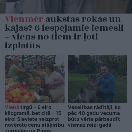
Vienmēr
aukstas rokas un
kājas? 6 iespējamie iemesli
– viens no tiem ir ļoti
izplatīts
Vienā
tirgū – 6 eiro
Veselības rādītāji, ko
kilogramā, bet citā – 15
pēc 40 gadu vecuma
eiro! Sieviete neizprot
būtu vērts pārbaudīt
novēroto cenu atšķirību
vismaz reizi gadā
Jūrmalas un Rīgas