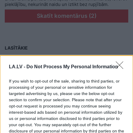
pieklājību, nekurināt naidu un iztikt bez rupjībām.
Skatīt komentārus (2)
LASĪTĀKIE
Ārsti nosauc četrus augļus ar kuru ēšanu
pēc 45 gadu vecuma nevajadzētu pārlieku
LA.LV -
Do Not Process My Personal Information
aizrauties
If you wish to opt-out of the sale, sharing to third parties, or
Nabaga cilvēks! “Pepco” veikalā kāds
processing of your personal or sensitive information for
pircējs dabūjis dzirdēt to, ko viņam
targeted advertising by us, please use the below opt-out
noteikti nebūtu jādzird
section to confirm your selection. Please note that after your
opt-out request is processed you may continue seeing
interest-based ads based on personal information utilized by
3
zodiaka zīmes šajā nedēļas nogalē
us or personal information disclosed to third parties prior to
kārtīgi “nodos uguņus”, bet vienai – labāk
your opt-out. You may separately opt-out of the further
palikt mājās
disclosure of your personal information by third parties on the