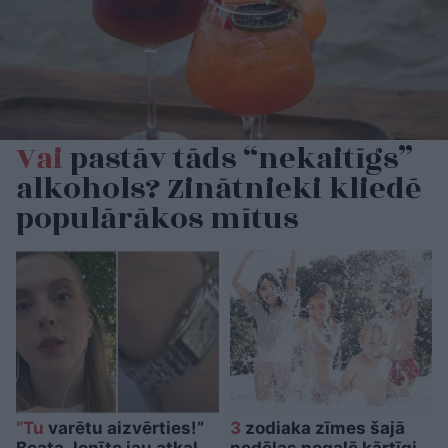
Vai
pastāv tāds “nekaitīgs”
alkohols? Zinātnieki kliedē
populārākos mītus
“Tu
varētu aizvērties!”
3
zodiaka zīmes šajā