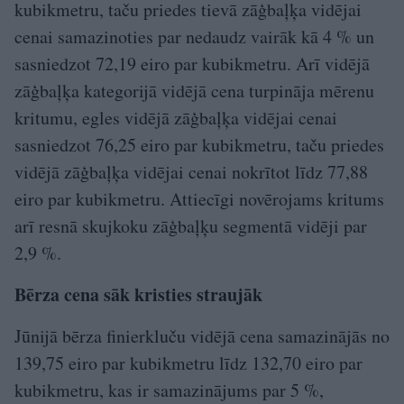
kubikmetru, taču priedes tievā zāģbaļķa vidējai
cenai samazinoties par nedaudz vairāk kā 4 % un
sasniedzot 72,19 eiro par kubikmetru. Arī vidējā
zāģbaļķa kategorijā vidējā cena turpināja mērenu
kritumu, egles vidējā zāģbaļķa vidējai cenai
sasniedzot 76,25 eiro par kubikmetru, taču priedes
vidējā zāģbaļķa vidējai cenai nokrītot līdz 77,88
eiro par kubikmetru. Attiecīgi novērojams kritums
arī resnā skujkoku zāģbaļķu segmentā vidēji par
2,9 %.
Bērza cena sāk kristies straujāk
Jūnijā bērza finierkluču vidējā cena samazinājās no
139,75 eiro par kubikmetru līdz 132,70 eiro par
kubikmetru, kas ir samazinājums par 5 %,