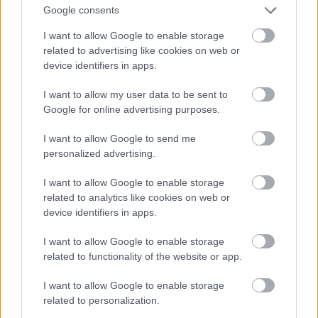
Google consents
I want to allow Google to enable storage
Atcelt
Ziņot
related to advertising like cookies on web or
device identifiers in apps.
I want to allow my user data to be sent to
Google for online advertising purposes.
“Jāstrādā
12 stundas un vēl
jāpaliek ilgāk?” Sieviete
I want to allow Google to send me
personalized advertising.
piedzīvo pārsteigumu
darba intervijā, izrādās –
I want to allow Google to enable storage
related to analytics like cookies on web or
tas nav retums
device identifiers in apps.
I want to allow Google to enable storage
related to functionality of the website or app.
I want to allow Google to enable storage
related to personalization.