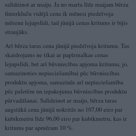
salīdzinot ar maiju. Ja no marta līdz maijam bērza
finierkluču vidējā cena ik mēnesi piedzīvoja
mērenu lejupslīdi, tad jūnijā cenas kritums ir bijis
straujāks.
Arī bērza taras cena jūnijā piedzīvoja kritumu. Tas
skaidrojams ne tikai ar papīrmalkas cenas
lejupslīdi, bet arī būvniecības apjoma kritumu, jo,
samazinoties nepieciešamībai pēc būvniecības
produktu apjoma, samazinās arī nepieciešamība
pēc paletēm un iepakojuma būvniecības produktu
pārvadāšanai. Salīdzinot ar maiju, bērza taras
augstākā cena jūnijā nokritās no 107,00 eiro par
kubikmetru līdz 96,00 eiro par kubikmetru, kas ir
kritums par apmēram 10 %.