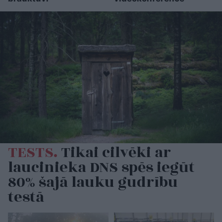
TESTS.
Tikai cilvēki ar
laucinieka DNS spēs iegūt
80% šajā lauku gudrību
testā