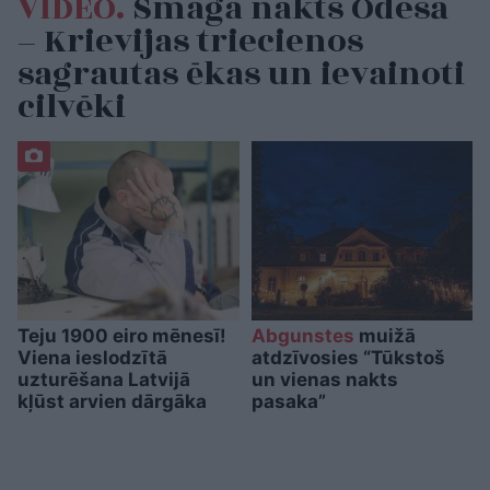
VIDEO.
Smaga nakts Odesā
– Krievijas triecienos
sagrautas ēkas un ievainoti
cilvēki
Teju 1900 eiro mēnesī!
Abgunstes
muižā
Viena ieslodzītā
atdzīvosies “Tūkstoš
uzturēšana Latvijā
un vienas nakts
kļūst arvien dārgāka
pasaka”