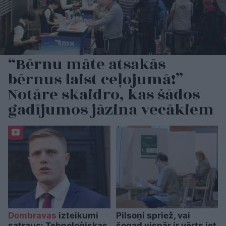
“Bērnu māte atsakās
bērnus laist ceļojumā!”
Notāre skaidro, kas šādos
gadījumos jāzina vecākiem
Dombravas
izteikumi
Pilsoņi spriež, vai
satrauc: Tehnoloģiskas
šogad vispār ir vērts iet