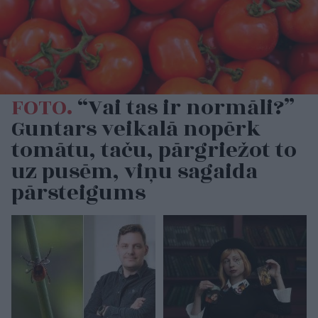
FOTO.
“Vai tas ir normāli?”
Guntars veikalā nopērk
tomātu, taču, pārgriežot to
uz pusēm, viņu sagaida
pārsteigums