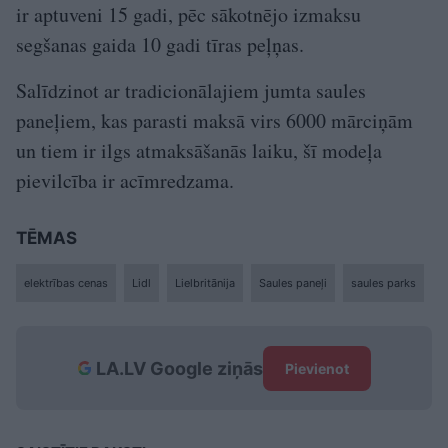
ir aptuveni 15 gadi, pēc sākotnējo izmaksu
segšanas gaida 10 gadi tīras peļņas.
Salīdzinot ar tradicionālajiem jumta saules
paneļiem, kas parasti maksā virs 6000 mārciņām
un tiem ir ilgs atmaksāšanās laiku, šī modeļa
pievilcība ir acīmredzama.
TĒMAS
elektrības cenas
Lidl
Lielbritānija
Saules paneļi
saules parks
LA.LV Google ziņās
Pievienot