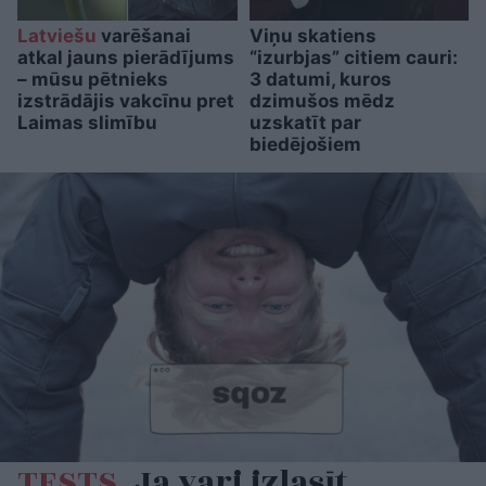
Latviešu
varēšanai
Viņu skatiens
atkal jauns pierādījums
“izurbjas” citiem cauri:
– mūsu pētnieks
3 datumi, kuros
izstrādājis vakcīnu pret
dzimušos mēdz
Laimas slimību
uzskatīt par
biedējošiem
TESTS.
Ja vari izlasīt