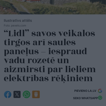
Ilustratīvs attēls
Foto. pexels.com
“Lidl” savos veikalos
tirgos arī saules
paneļus – iespraud
vadu rozetē un
aizmirsti par lieliem
elektrības rēķiniem
PIEVIENO LA.LV
SEKO WHATSAPP