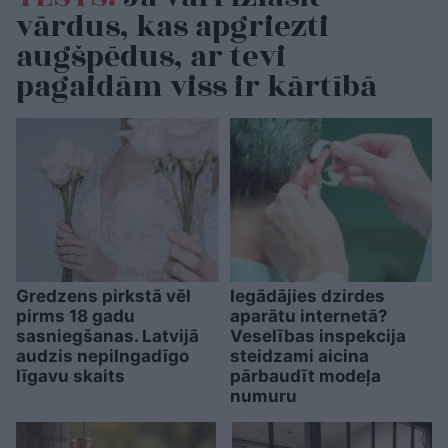
vārdus, kas apgriezti
augšpēdus, ar tevi
pagaidām viss ir kārtībā
Gredzens pirkstā vēl
Iegādājies dzirdes
pirms 18 gadu
aparātu internetā?
sasniegšanas. Latvijā
Veselības inspekcija
audzis nepilngadīgo
steidzami aicina
līgavu skaits
pārbaudīt modeļa
numuru