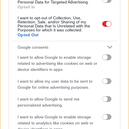
Personal Data for Targeted Advertising.
Opted In
I want to opt-out of Collection, Use,
Retention, Sale, and/or Sharing of my
Personal Data that Is Unrelated with the
Purposes for which it was collected.
Opted Out
Google consents
I want to allow Google to enable storage
Atcelt
Ziņot
related to advertising like cookies on web or
device identifiers in apps.
Rūgts!
Latvijā slavenākais
I want to allow my user data to be sent to
japānis Masaki mijis
Google for online advertising purposes.
gredzenus ar mīļoto –
I want to allow Google to send me
kāzās izskanēja arī īpaši
personalized advertising.
skaista latviešu dziesma
I want to allow Google to enable storage
related to analytics like cookies on web or