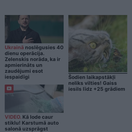
Ukrainā
noslēgusies 40
dienu operācija.
Zelenskis norāda, ka ir
apmierināts un
zaudējumi esot
iespaidīgi
Šodien laikapstākļi
neliks vilties! Gaiss
iesils līdz +25 grādiem
VIDEO.
Kā lode caur
stiklu! Karstumā auto
salonā uzsprāgst