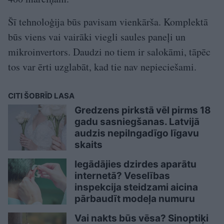
Šī tehnoloģija būs pavisam vienkārša. Komplektā
būs viens vai vairāki viegli saules paneļi un
mikroinvertors. Daudzi no tiem ir salokāmi, tāpēc
tos var ērti uzglabāt, kad tie nav nepieciešami.
CITI ŠOBRĪD LASA
Gredzens pirkstā vēl pirms 18
gadu sasniegšanas. Latvijā
audzis nepilngadīgo līgavu
skaits
Iegādājies dzirdes aparātu
internetā? Veselības
inspekcija steidzami aicina
pārbaudīt modeļa numuru
Vai nakts būs vēsa? Sinoptiķi