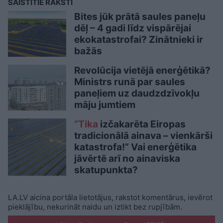
SAISTĪTIE RAKSTI
Bites jūk prātā saules paneļu
dēļ – 4 gadi līdz vispārējai
ekokatastrofai? Zinātnieki ir
bažās
Revolūcija vietējā enerģētikā?
Ministrs runā par saules
paneļiem uz daudzdzīvokļu
māju jumtiem
“Tika
izčakarēta Eiropas
tradicionālā ainava – vienkārši
katastrofa!” Vai enerģētika
jāvērtē arī no ainaviska
skatupunkta?
LA.LV aicina portāla lietotājus, rakstot komentārus, ievērot
pieklājību, nekurināt naidu un iztikt bez rupjībām.