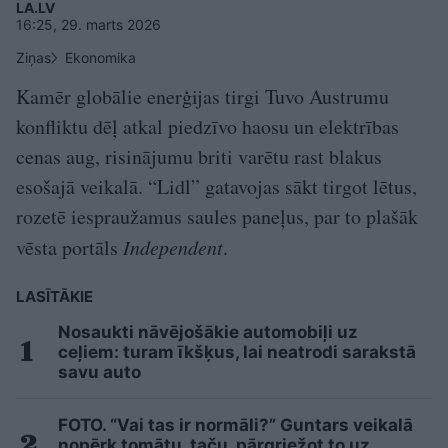
LA.LV
16:25, 29. marts 2026
Ziņas
Ekonomika
Kamēr globālie enerģijas tirgi Tuvo Austrumu
konfliktu dēļ atkal piedzīvo haosu un elektrības
cenas aug, risinājumu briti varētu rast blakus
esošajā veikalā. “Lidl” gatavojas sākt tirgot lētus,
rozetē iespraužamus saules paneļus, par to plašāk
vēsta portāls
Independent
.
LASĪTĀKIE
Nosaukti nāvējošākie automobiļi uz
ceļiem: turam īkšķus, lai neatrodi sarakstā
savu auto
FOTO. “Vai tas ir normāli?” Guntars veikalā
nopērk tomātu, taču, pārgriežot to uz