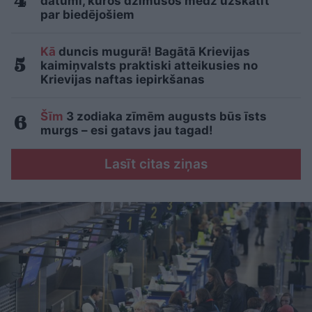
datumi, kuros dzimušos mēdz uzskatīt
par biedējošiem
Kā
duncis mugurā! Bagātā Krievijas
kaimiņvalsts praktiski atteikusies no
Krievijas naftas iepirkšanas
Šīm
3 zodiaka zīmēm augusts būs īsts
murgs – esi gatavs jau tagad!
Lasīt citas ziņas