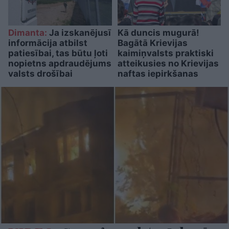
Dimanta:
Ja izskanējusī
Kā duncis mugurā!
informācija atbilst
Bagātā Krievijas
patiesībai, tas būtu ļoti
kaimiņvalsts praktiski
nopietns apdraudējums
atteikusies no Krievijas
valsts drošībai
naftas iepirkšanas