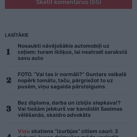
Skatīt komentārus (55)
LASĪTĀKIE
Nosaukti nāvējošākie automobiļi uz
ceļiem: turam īkšķus, lai neatrodi sarakstā
savu auto
FOTO. “Vai tas ir normāli?” Guntars veikalā
nopērk tomātu, taču, pārgriežot to uz
pusēm, viņu sagaida pārsteigums
Bez diploma, darba un izbijis slepkava!?
Vai tiešām jebkurš var kandidēt Saeimas
vēlēšanās, skaidro advokāts
Viņu
skatiens “izurbjas” citiem cauri: 3