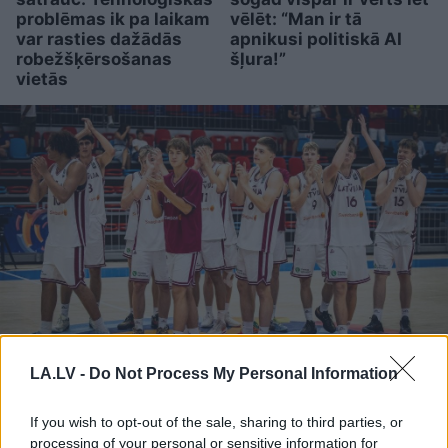
problēmas ik pa laikam
vēlēt: “Man ir tā
var rasties dažādās
apnikusi politiskā AI
robežšķērsošanas
šļura!”
vietās
LA.LV -
Do Not Process My Personal Information
“Latvijas izlase nav par
ādas krāsu.” Latvijas
If you wish to opt-out of the sale, sharing to third parties, or
processing of your personal or sensitive information for