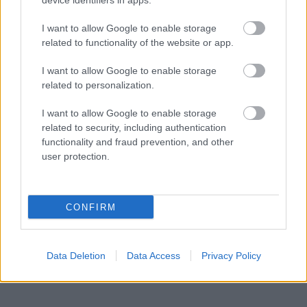
device identifiers in apps.
I want to allow Google to enable storage
related to functionality of the website or app.
I want to allow Google to enable storage
related to personalization.
Zelenskis
gatavs
Šo
kļūdu var pieļaut
I want to allow Google to enable storage
“sarežģītām sarunām”
daudzi! Pēc “Maxima”
related to security, including authentication
ar Putinu; Slaidiņš
apmeklējuma klients
functionality and fraud prevention, and other
pasaka, kas visu varētu
brīdina citus
user protection.
izšķirt
autovadītājus
neuzkāpt uz tā paša
grābekļa
CONFIRM
Data Deletion
Data Access
Privacy Policy