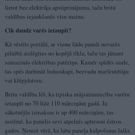
lietot bez elektriķa apstiprinājuma, taču britu
valdības iejaukšanās visu maina.
Cik daudz varēs ietaupīt?
Kā vēstīts portālā, ar vienu šādu paneli nevarēs
pilnībā atslēgties no kopējā tīkla, taču tas jūtami
samazinās elektrības patēriņu. Kamēr spīdēs saule,
tas spēs darbināt ledusskapi, bezvadu maršrutētāju
vai klēpjdatoru.
Britu valdība lēš, ka tipiska mājsaimniecība varētu
ietaupīt no 70 līdz 110 mārciņām gadā. Ja
sākotnējās izmaksas ir ap 400 mārciņām, tas
nozīmē, ka panelis sevi atpelnīs aptuveni četros
gados. Ņemot vērā, ka laba paneļa kalpošanas laiks