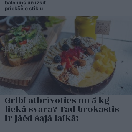
baloniņš un izsit
priekšējo stiklu
Gribi atbrīvoties no 5 kg
liekā svara? Tad brokastis
ir jāēd šajā laikā!