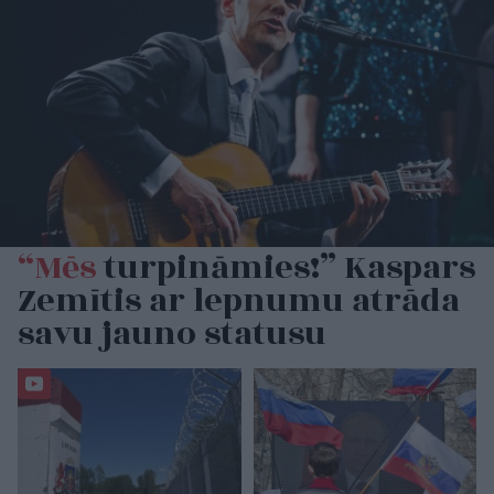
“Mēs
turpināmies!” Kaspars
Zemītis ar lepnumu atrāda
savu jauno statusu