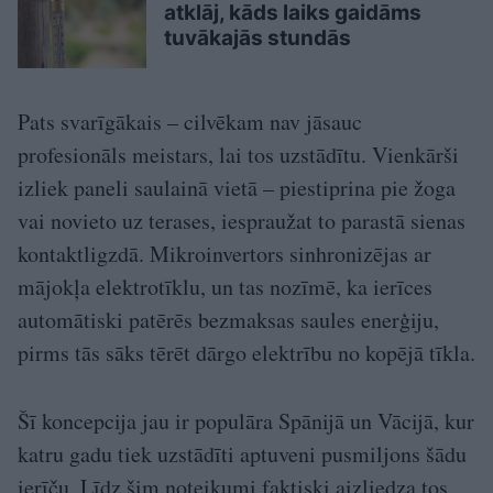
atklāj, kāds laiks gaidāms
tuvākajās stundās
Pats svarīgākais – cilvēkam nav jāsauc
profesionāls meistars, lai tos uzstādītu. Vienkārši
izliek paneli saulainā vietā – piestiprina pie žoga
vai novieto uz terases, iespraužat to parastā sienas
kontaktligzdā. Mikroinvertors sinhronizējas ar
mājokļa elektrotīklu, un tas nozīmē, ka ierīces
automātiski patērēs bezmaksas saules enerģiju,
pirms tās sāks tērēt dārgo elektrību no kopējā tīkla.
Šī koncepcija jau ir populāra Spānijā un Vācijā, kur
katru gadu tiek uzstādīti aptuveni pusmiljons šādu
ierīču. Līdz šim noteikumi faktiski aizliedza tos