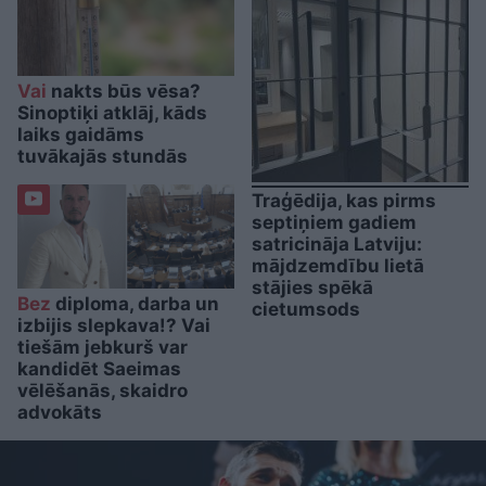
Vai
nakts būs vēsa?
Sinoptiķi atklāj, kāds
laiks gaidāms
tuvākajās stundās
Traģēdija, kas pirms
septiņiem gadiem
satricināja Latviju:
mājdzemdību lietā
stājies spēkā
Bez
diploma, darba un
cietumsods
izbijis slepkava!? Vai
tiešām jebkurš var
kandidēt Saeimas
vēlēšanās, skaidro
advokāts