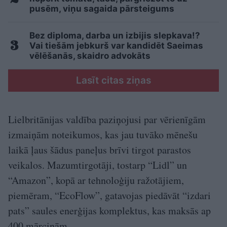
pusēm, viņu sagaida pārsteigums
Bez diploma, darba un izbijis slepkava!?
Vai tiešām jebkurš var kandidēt Saeimas
vēlēšanās, skaidro advokāts
Lasīt citas ziņas
Lielbritānijas valdība paziņojusi par vērienīgām
izmaiņām noteikumos, kas jau tuvāko mēnešu
laikā ļaus šādus paneļus brīvi tirgot parastos
veikalos. Mazumtirgotāji, tostarp “Lidl” un
“Amazon”, kopā ar tehnoloģiju ražotājiem,
piemēram, “EcoFlow”, gatavojas piedāvāt “izdari
pats” saules enerģijas komplektus, kas maksās ap
400 mārciņām.