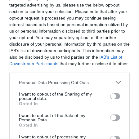
Basketbola savienības
targeted advertising by us, please use the below opt-out
paziņojums par spēlētāju
section to confirm your selection. Please note that after your
aizskaršanu izgaismo
opt-out request is processed you may continue seeing
nepatīkamu sabiedrības
interest-based ads based on personal information utilized by
us or personal information disclosed to third parties prior to
šķautni
your opt-out. You may separately opt-out of the further
disclosure of your personal information by third parties on the
IAB’s list of downstream participants. This information may
also be disclosed by us to third parties on the
IAB’s List of
Downstream Participants
that may further disclose it to other
third parties.
Please note that this website/app uses one or more Google
Personal Data Processing Opt Outs
services and may gather and store information including but
not limited to your visit or usage behaviour. You may click to
I want to opt-out of the Sharing of my
personal data.
grant or deny consent to Google and its third-party tags to
Opted In
use your data for below specified purposes in below Google
Var
būt lielas bēdas!
Noderīgi
knifi, kā
Eksperts paskaidro, kā
panākt, lai tomātu laiks
consent section.
I want to opt-out of the Sale of my
pilnmēness ietekmē
būtu iespējami ilgāks
Personal Data.
Opted In
cilvēkus
I want to opt-out of processing my