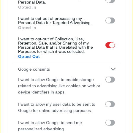
Personal Data.
dzimušās sievietes
Opted In
I want to opt-out of processing my
VIDEO.
Spānijas lidostā pēkšņi atskan
Personal Data for Targeted Advertising.
Raimonda Paula mūzika! Pie klavierēm –
Opted In
Māris Grigalis
I want to opt-out of Collection, Use,
Retention, Sale, and/or Sharing of my
Neriskējiet ar savu veselību! Šos pārtikas
Personal Data that Is Unrelated with the
Purposes for which it was collected.
produktus pēc derīguma termiņa beigām
Opted Out
nekādā gadījumā nedrīkst lietot uzturā
Google consents
“Pēdējā
laikā tas notiek diezgan bieži,”
I want to allow Google to enable storage
latvieši pastāsta par situācijām lidostās,
Atcelt
Ziņot
related to advertising like cookies on web or
kas var izjaukt ceļojumu pirms tas vispār
sācies
device identifiers in apps.
I want to allow my user data to be sent to
Lasīt citas ziņas
Google for online advertising purposes.
I want to allow Google to send me
personalized advertising.