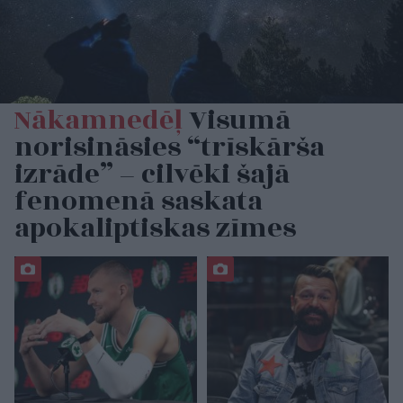
Nākamnedēļ
Visumā
norisināsies “trīskārša
izrāde” – cilvēki šajā
fenomenā saskata
apokaliptiskas zīmes