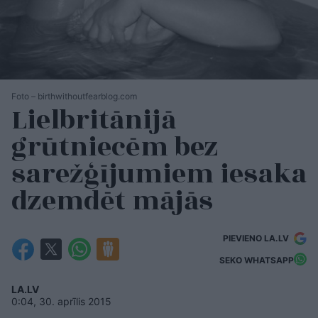
Foto – birthwithoutfearblog.com
Lielbritānijā
grūtniecēm bez
sarežģījumiem iesaka
dzemdēt mājās
PIEVIENO LA.LV
SEKO WHATSAPP
LA.LV
0:04, 30. aprīlis 2015