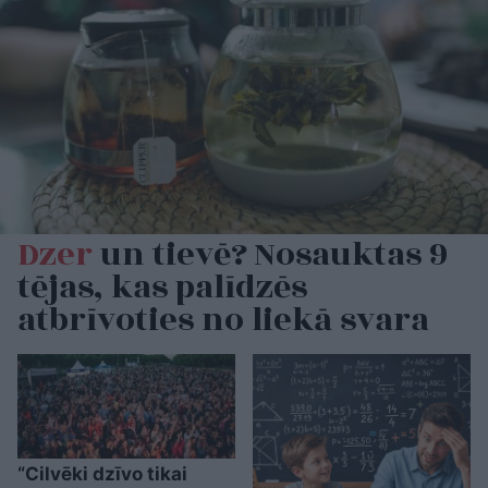
Dzer
un tievē? Nosauktas 9
tējas, kas palīdzēs
atbrīvoties no liekā svara
“Cilvēki dzīvo tikai