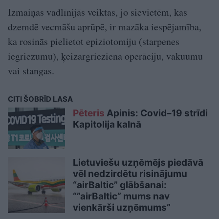
Izmaiņas vadlīnijās veiktas, jo sievietēm, kas
dzemdē vecmāšu aprūpē, ir mazāka iespējamība,
ka rosinās pielietot epiziotomiju (starpenes
iegriezumu), ķeizargrieziena operāciju, vakuumu
vai stangas.
CITI ŠOBRĪD LASA
Pēteris
Apinis: Covid–19 strīdi
Kapitolija kalnā
Lietuviešu uzņēmējs piedāvā
vēl nedzirdētu risinājumu
“airBaltic” glābšanai:
“”airBaltic” mums nav
vienkārši uzņēmums”