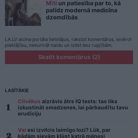
Mīti
un patiesība par to, kā
palīdz modernā medicīna
dzemdībās
LA.LV aicina portāla lietotājus, rakstot komentārus, ievērot
pieklājību, nekurināt naidu un iztikt bez rupjībām.
Skatīt komentārus (2)
LASĪTĀKIE
Cilvēkus
aizrāvis ātrs IQ tests: tas liks
izkustināt smadzenes, lai pārbaudītu tavu
erudīciju
Vai
esi izvilcis laimīgo lozi? Lūk, par
kādām sievām kļūst katrā mēnesī