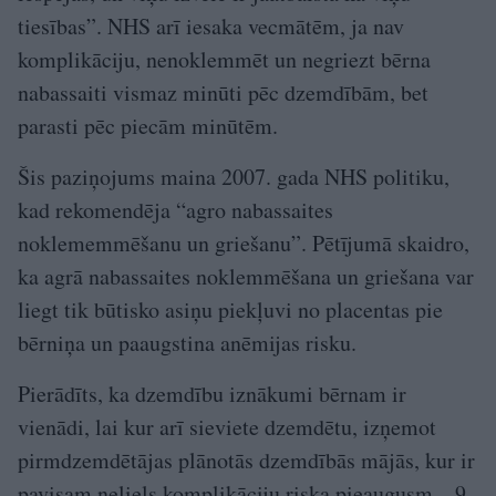
tiesības”. NHS arī iesaka vecmātēm, ja nav
komplikāciju, nenoklemmēt un negriezt bērna
nabassaiti vismaz minūti pēc dzemdībām, bet
parasti pēc piecām minūtēm.
Šis paziņojums maina 2007. gada NHS politiku,
kad rekomendēja “agro nabassaites
noklememmēšanu un griešanu”. Pētījumā skaidro,
ka agrā nabassaites noklemmēšana un griešana var
liegt tik būtisko asiņu piekļuvi no placentas pie
bērniņa un paaugstina anēmijas risku.
Pierādīts, ka dzemdību iznākumi bērnam ir
vienādi, lai kur arī sieviete dzemdētu, izņemot
pirmdzemdētājas plānotās dzemdībās mājās, kur ir
pavisam neliels komplikāciju riska pieaugusm – 9