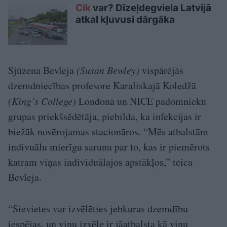
Cik
var? Dīzeļdegviela Latvijā
atkal kļuvusi dārgāka
Sjūzena Bevleja
(Susan Bewley)
vispārējās
dzemdniecības profesore Karaliskajā Koledžā
(King’s College)
Londonā un NICE padomnieku
grupas priekšsēdētāja, piebilda, ka infekcijas ir
biežāk novērojamas stacionāros. “Mēs atbalstām
indivuālu mierīgu sarunu par to, kas ir piemērots
katram viņas individuālajos apstākļos,” teica
Bevleja.
“Sievietes var izvēlēties jebkuras dzemdību
iespējas, un viņu izvēle ir jāatbalsta kā viņu