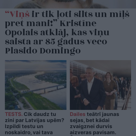
“Viņš
ir tik ļoti silts un mīļš
pret mani!” Kristīne
Opolais atklāj, kas viņu
saista ar 85 gadus veco
Plasido Domingo
TESTS.
Cik daudz tu
Dailes
teātrī jaunas
zini par Latvijas upēm?
sejas, bet kādai
Izpildi testu un
zvaigznei durvis
noskaidro, vai tava
aizveras pavisam.