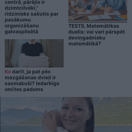
centrā, pārējie ir
dzimtcilvēki,”
rīdzinieks sašutis par
pasākumu
organizēšanu
TESTS. Matemātikas
galvaspilsētā
duelis: vai vari pārspēt
deviņgadnieku
matemātikā?
Ko
darīt, ja pat pēc
mazgāšanas dvieļi ir
sasmakuši? Iedarbīgs
omītes padoms