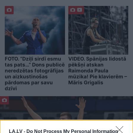
FOTO. “Dziļi sirdī esmu
VIDEO. Spānijas lidostā
tas pats…” Dons publicē
pēkšņi atskan
neredzētas fotogrāfijas
Raimonda Paula
un aizkustinošas
mūzika! Pie klavierēm –
pārdomas par savu
Māris Grigalis
dzīvi
LA.LV -
Do Not Process My Personal Information