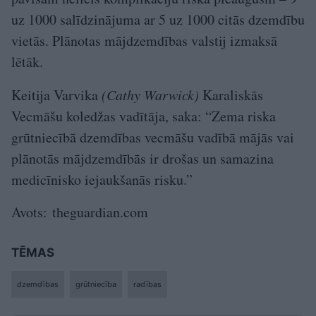
uz 1000 salīdzinājuma ar 5 uz 1000 citās dzemdību
vietās. Plānotas mājdzemdības valstij izmaksā
lētāk.
Keitija Varvika
(Cathy Warwick)
Karaliskās
Vecmāšu koledžas vadītāja, saka: “Zema riska
grūtniecībā dzemdības vecmāšu vadībā mājās vai
plānotās mājdzemdībās ir drošas un samazina
medicīnisko iejaukšanās risku.”
Avots: theguardian.com
TĒMAS
dzemdības
grūtniecība
radības