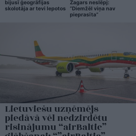
bijusī ģeogrāfijas
Žagars neslēpj:
skolotāja ar tevi lepotos
“Diemžēl viņa nav
pieprasīta”
Lietuviešu uzņēmējs
piedāvā vēl nedzirdētu
risinājumu “airBaltic”