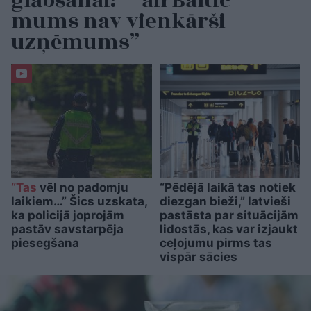
glābšanai: “”airBaltic”
mums nav vienkārši
uzņēmums”
“Tas
vēl no padomju
“Pēdējā laikā tas notiek
laikiem…” Šics uzskata,
diezgan bieži,” latvieši
ka policijā joprojām
pastāsta par situācijām
pastāv savstarpēja
lidostās, kas var izjaukt
piesegšana
ceļojumu pirms tas
vispār sācies