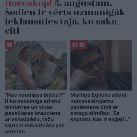
Horoskopi
5. augustam.
Šodien ir vērts uzmanīgāk
ieklausīties tajā, ko saka
citi
“Nav naudiņas biļetei?”
Mārtiņš Egliens atklāj
It kā nevainīgs ārlietu
neizskaidrojamu
ministres un viņas
pavērsienu cīņā ar
pasažieres brauciens
smago slimību: “Es
ar velosipēdu, taču
sapratu, kas ir eņģeļi…”
tauta ir nokaitināta par
redzēto