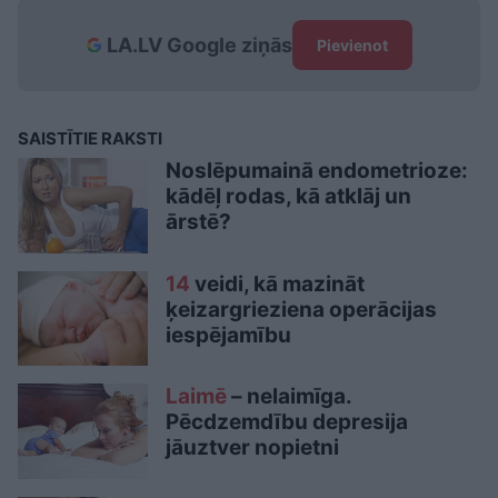
LA.LV Google ziņās
Pievienot
SAISTĪTIE RAKSTI
Noslēpumainā endometrioze:
kādēļ rodas, kā atklāj un
ārstē?
14
veidi, kā mazināt
ķeizargrieziena operācijas
iespējamību
Laimē
– nelaimīga.
Pēcdzemdību depresija
jāuztver nopietni