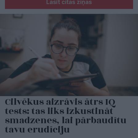
Lasīt citas ziņas
Cilvēkus aizrāvis ātrs IQ
tests: tas liks izkustināt
smadzenes, lai pārbaudītu
tavu erudīciju