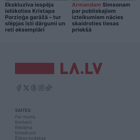
Ekskluzīva iespēja
Armandam
Simsonam
ielūkoties Kristapa
par publiskajiem
Porziņģa garāžā – tur
izteikumiem nācies
slēpjas īsti dārgumi un
skaidroties tiesas
reti eksemplāri
priekšā
SAITES
Par mums
Kontakti
Reklāma
Noteikumi
Ētikas kodekss