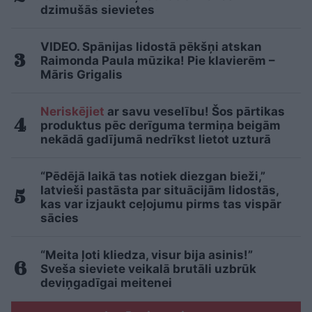
dzimušās sievietes
VIDEO. Spānijas lidostā pēkšņi atskan
Raimonda Paula mūzika! Pie klavierēm –
Māris Grigalis
Neriskējiet
ar savu veselību! Šos pārtikas
produktus pēc derīguma termiņa beigām
nekādā gadījumā nedrīkst lietot uzturā
“Pēdējā laikā tas notiek diezgan bieži,”
latvieši pastāsta par situācijām lidostās,
kas var izjaukt ceļojumu pirms tas vispār
sācies
“Meita ļoti kliedza, visur bija asinis!”
Sveša sieviete veikalā brutāli uzbrūk
deviņgadīgai meitenei