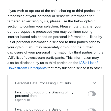
If you wish to opt-out of the sale, sharing to third parties, or
processing of your personal or sensitive information for
targeted advertising by us, please use the below opt-out
section to confirm your selection. Please note that after your
opt-out request is processed you may continue seeing
“Ir
laiks likt punktu” – ar
interest-based ads based on personal information utilized by
us or personal information disclosed to third parties prior to
šādiem vārdiem no Latvijas
your opt-out. You may separately opt-out of the further
basketbola izlases atvadās
disclosure of your personal information by third parties on the
IAB’s list of downstream participants. This information may
Dāvis Bertāns
also be disclosed by us to third parties on the
IAB’s List of
Downstream Participants
that may further disclose it to other
LASĪTĀKIE
third parties.
Cilvēkus
aizrāvis ātrs IQ tests: tas liks
Please note that this website/app uses one or more Google
Personal Data Processing Opt Outs
izkustināt smadzenes, lai pārbaudītu tavu
services and may gather and store information including but
erudīciju
not limited to your visit or usage behaviour. You may click to
I want to opt-out of the Sharing of my
personal data.
grant or deny consent to Google and its third-party tags to
Opted In
use your data for below specified purposes in below Google
Vai
esi izvilcis laimīgo lozi? Lūk, par
consent section.
kādām sievām kļūst katrā mēnesī
I want to opt-out of the Sale of my