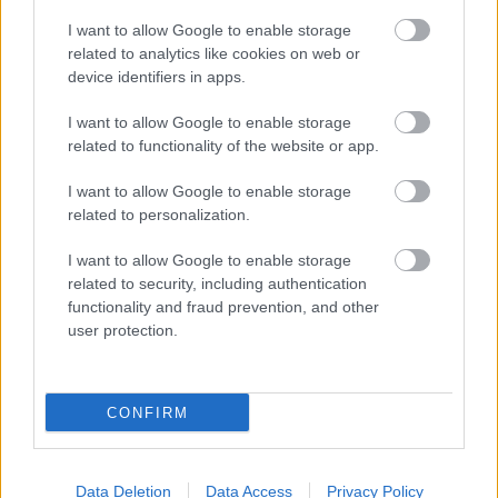
I want to allow Google to enable storage
related to analytics like cookies on web or
device identifiers in apps.
I want to allow Google to enable storage
related to functionality of the website or app.
I want to allow Google to enable storage
related to personalization.
I want to allow Google to enable storage
“Tev pārbrauks ar tanku
related to security, including authentication
pāri!” Kaspars Zāle Dailes
functionality and fraud prevention, and other
user protection.
teātra skandāla laikā
saņēmis draudus
CONFIRM
Data Deletion
Data Access
Privacy Policy