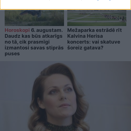
Horoskopi
6. augustam.
Mežaparka estrādē rīt
Daudz kas būs atkarīgs
Kalvina Herisa
no tā, cik prasmīgi
koncerts: vai skatuve
izmantosi savas stiprās
šoreiz gatava?
puses