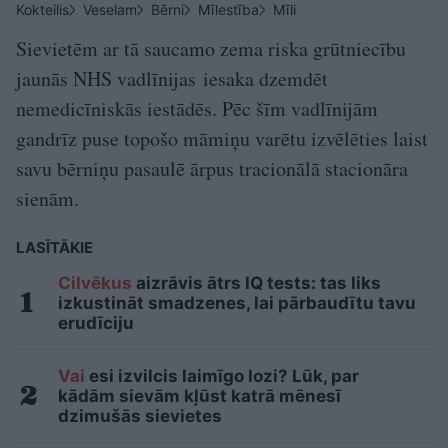
Kokteilis
Veselam
Bērni
Mīlestība
Mīli
Sievietēm ar tā saucamo zema riska grūtniecību
jaunās NHS vadlīnijas iesaka dzemdēt
nemedicīniskās iestādēs. Pēc šīm vadlīnijām
gandrīz puse topošo māmiņu varētu izvēlēties laist
savu bērniņu pasaulē ārpus tracionālā stacionāra
sienām.
LASĪTĀKIE
Cilvēkus
aizrāvis ātrs IQ tests: tas liks
izkustināt smadzenes, lai pārbaudītu tavu
erudīciju
Vai
esi izvilcis laimīgo lozi? Lūk, par
kādām sievām kļūst katrā mēnesī
dzimušās sievietes