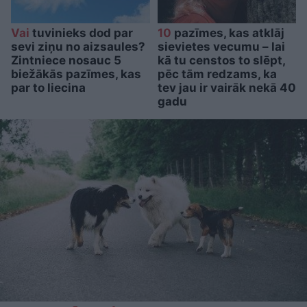
Vai
tuvinieks dod par
10
pazīmes, kas atklāj
sevi ziņu no aizsaules?
sievietes vecumu – lai
Zintniece nosauc 5
kā tu censtos to slēpt,
biežākās pazīmes, kas
pēc tām redzams, ka
par to liecina
tev jau ir vairāk nekā 40
gadu