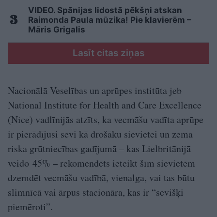
VIDEO. Spānijas lidostā pēkšņi atskan
Raimonda Paula mūzika! Pie klavierēm –
Māris Grigalis
Lasīt citas ziņas
Nacionālā Veselības un aprūpes institūta jeb
National Institute for Health and Care Excellence
(Nice) vadlīnijās atzīts, ka vecmāšu vadīta aprūpe
ir pierādījusi sevi kā drošāku sievietei un zema
riska grūtniecības gadījumā – kas Lielbritānijā
veido 45% – rekomendēts ieteikt šīm sievietēm
dzemdēt vecmāšu vadībā, vienalga, vai tas būtu
slimnīcā vai ārpus stacionāra, kas ir “sevišķi
piemēroti”.