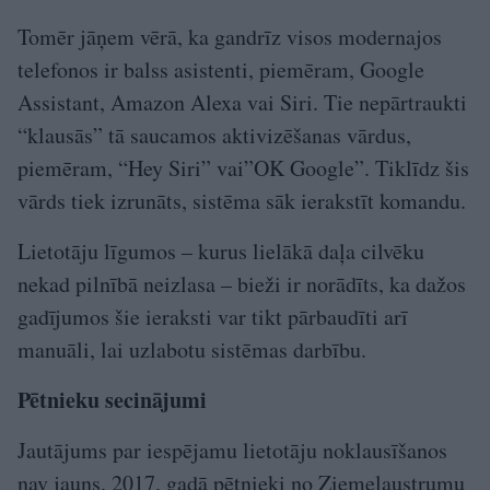
Tomēr jāņem vērā, ka gandrīz visos modernajos
telefonos ir balss asistenti, piemēram, Google
Assistant, Amazon Alexa vai Siri. Tie nepārtraukti
“klausās” tā saucamos aktivizēšanas vārdus,
piemēram, “Hey Siri” vai”OK Google”. Tiklīdz šis
vārds tiek izrunāts, sistēma sāk ierakstīt komandu.
Lietotāju līgumos – kurus lielākā daļa cilvēku
nekad pilnībā neizlasa – bieži ir norādīts, ka dažos
gadījumos šie ieraksti var tikt pārbaudīti arī
manuāli, lai uzlabotu sistēmas darbību.
Pētnieku secinājumi
Jautājums par iespējamu lietotāju noklausīšanos
nav jauns. 2017. gadā pētnieki no Ziemeļaustrumu