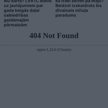
eID karte? LVRTC atbild
kā traki skrien pa māju?
uz jautājumiem par
Beidzot izskaidrots šis
gada beigās daļai
dīvainais mīluļa
sabiedrības
paradums
gaidāmajām
pārmaiņām