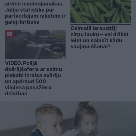
arvien ievainojamākas.
Jūlija statistika par
pārtvertajām raķetēm ir
galēji kritiska
Ceļmalā ieraudzīji
zirņu lauku – vai drīkst
ieiet un salasīt kādu
saujiņu ēšanai?
VIDEO. Polijā
dzērājšoferis ar salmu
piekabi izraisa avāriju
un apdraud 500
vilciena pasažieru
dzīvības