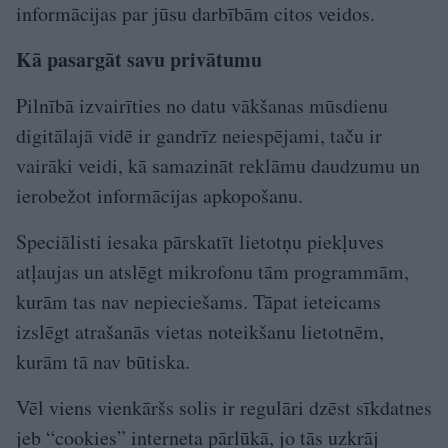
informācijas par jūsu darbībām citos veidos.
Kā pasargāt savu privātumu
Pilnībā izvairīties no datu vākšanas mūsdienu
digitālajā vidē ir gandrīz neiespējami, taču ir
vairāki veidi, kā samazināt reklāmu daudzumu un
ierobežot informācijas apkopošanu.
Speciālisti iesaka pārskatīt lietotņu piekļuves
atļaujas un atslēgt mikrofonu tām programmām,
kurām tas nav nepieciešams. Tāpat ieteicams
izslēgt atrašanās vietas noteikšanu lietotnēm,
kurām tā nav būtiska.
Vēl viens vienkāršs solis ir regulāri dzēst sīkdatnes
jeb “cookies” interneta pārlūkā, jo tās uzkrāj