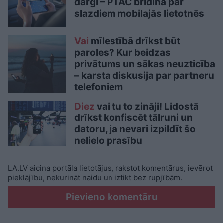
dārgi – PTAC brīdina par
slazdiem mobilajās lietotnēs
Vai
mīlestībā drīkst būt
paroles? Kur beidzas
privātums un sākas neuzticība
– karsta diskusija par partneru
telefoniem
Diez
vai tu to zināji! Lidostā
drīkst konfiscēt tālruni un
datoru, ja nevari izpildīt šo
nelielo prasību
LA.LV aicina portāla lietotājus, rakstot komentārus, ievērot
pieklājību, nekurināt naidu un iztikt bez rupjībām.
Pievieno komentāru