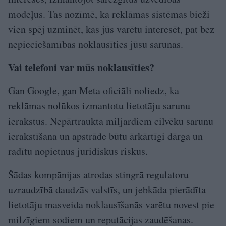
modeļus. Tas nozīmē, ka reklāmas sistēmas bieži
vien spēj uzminēt, kas jūs varētu interesēt, pat bez
nepieciešamības noklausīties jūsu sarunas.
Vai telefoni var mūs noklausīties?
Gan Google, gan Meta oficiāli noliedz, ka
reklāmas nolūkos izmantotu lietotāju sarunu
ierakstus. Nepārtraukta miljardiem cilvēku sarunu
ierakstīšana un apstrāde būtu ārkārtīgi dārga un
radītu nopietnus juridiskus riskus.
Šādas kompānijas atrodas stingrā regulatoru
uzraudzībā daudzās valstīs, un jebkāda pierādīta
lietotāju masveida noklausīšanās varētu novest pie
milzīgiem sodiem un reputācijas zaudēšanas.