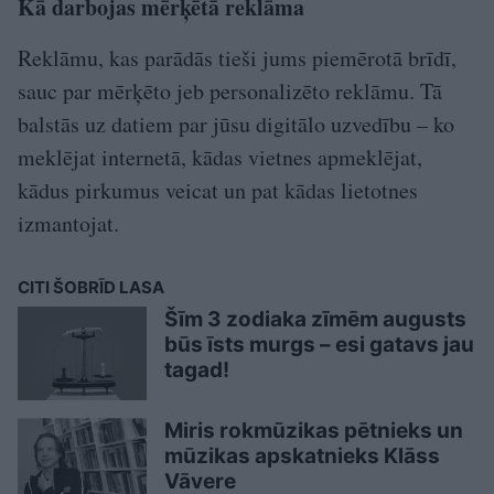
Kā darbojas mērķētā reklāma
Reklāmu, kas parādās tieši jums piemērotā brīdī,
sauc par mērķēto jeb personalizēto reklāmu. Tā
balstās uz datiem par jūsu digitālo uzvedību – ko
meklējat internetā, kādas vietnes apmeklējat,
kādus pirkumus veicat un pat kādas lietotnes
izmantojat.
CITI ŠOBRĪD LASA
Šīm 3 zodiaka zīmēm augusts
būs īsts murgs – esi gatavs jau
tagad!
Miris rokmūzikas pētnieks un
mūzikas apskatnieks Klāss
Vāvere