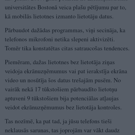
universitātes Bostonā veica plašu pētījumu par to,
kā mobilās lietotnes izmanto lietotāju datus.
Pārbaudot dažādas programmas, viņi secināja, ka
telefonos mikrofoni netika slepeni aktivizēti.
Tomēr tika konstatētas citas satraucošas tendences.
Piemēram, dažas lietotnes bez lietotāja ziņas
veidoja ekrānuzņēmumus vai pat ierakstīja ekrāna
video un nosūtīja šos datus trešajām pusēm. No
vairāk nekā 17 tūkstošiem pārbaudīto lietotņu
aptuveni 9 tūkstošiem bija potenciālas atļaujas
veidot ekrānuzņēmumus bez lietotāja kontroles.
Tas nozīmē, ka pat tad, ja jūsu telefons tieši
neklausās sarunas, tas joprojām var vākt daudz