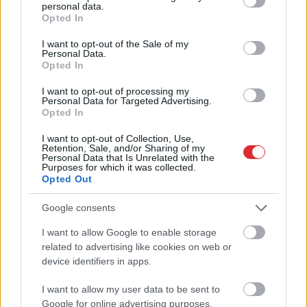
personal data.
grant or deny consent to Google and its third-party tags to
vilcienu, bet biļešu
Opted In
use your data for below specified purposes in below Google
cena lika pārdomāt
consent section.
I want to opt-out of the Sale of my
Personal Data.
Opted In
I want to opt-out of processing my
Personal Data for Targeted Advertising.
Opted In
I want to opt-out of Collection, Use,
Retention, Sale, and/or Sharing of my
Personal Data that Is Unrelated with the
Purposes for which it was collected.
Opted Out
Google consents
Šīm 3 zodiaka zīmēm
I want to allow Google to enable storage
Atcelt
Ziņot
related to advertising like cookies on web or
augusts būs īsts murgs – esi
device identifiers in apps.
gatavs jau tagad!
I want to allow my user data to be sent to
Google for online advertising purposes.