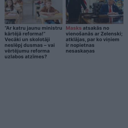
“Ar katru jaunu ministru
Masks
atsakās no
kārtējā reforma!”
vienošanās ar Zelenski;
Vecāki un skolotāji
atklājas, par ko viņiem
neslēpj dusmas – vai
ir nopietnas
vērtējumu reforma
nesaskaņas
uzlabos atzīmes?