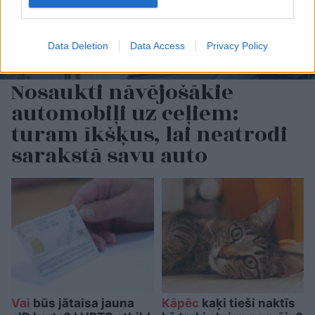
Data Deletion
Data Access
Privacy Policy
Nosaukti nāvējošākie
automobiļi uz ceļiem:
turam īkšķus, lai neatrodi
sarakstā savu auto
Vai
būs jātaisa jauna
Kāpēc
kaķi tieši naktīs