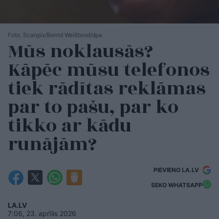
Foto. Scanpix/Bernd Weißbrod/dpa
Mūs noklausās?
Kāpēc mūsu telefonos
tiek rādītas reklāmas
par to pašu, par ko
tikko ar kādu
runājām?
PIEVIENO LA.LV
SEKO WHATSAPP
LA.LV
7:06, 23. aprīlis 2026