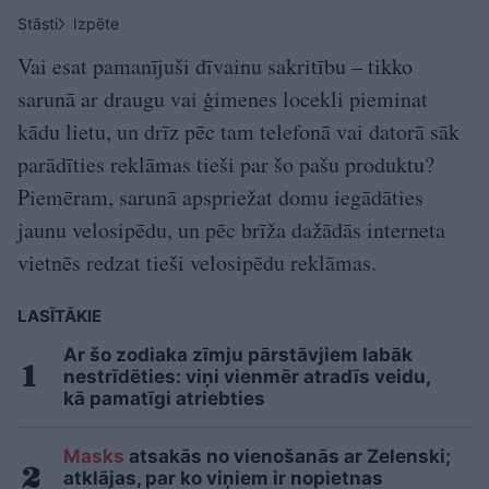
Stāsti
Izpēte
Vai esat pamanījuši dīvainu sakritību – tikko
sarunā ar draugu vai ģimenes locekli pieminat
kādu lietu, un drīz pēc tam telefonā vai datorā sāk
parādīties reklāmas tieši par šo pašu produktu?
Piemēram, sarunā apspriežat domu iegādāties
jaunu velosipēdu, un pēc brīža dažādās interneta
vietnēs redzat tieši velosipēdu reklāmas.
LASĪTĀKIE
Ar šo zodiaka zīmju pārstāvjiem labāk
nestrīdēties: viņi vienmēr atradīs veidu,
kā pamatīgi atriebties
Masks
atsakās no vienošanās ar Zelenski;
atklājas, par ko viņiem ir nopietnas