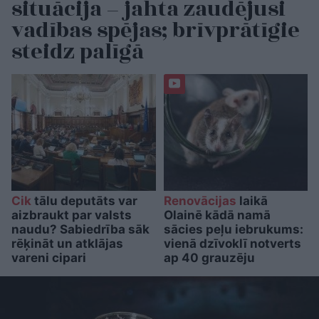
situācija – jahta zaudējusi
vadības spējas; brīvprātīgie
steidz palīgā
Cik
tālu deputāts var
Renovācijas
laikā
aizbraukt par valsts
Olainē kādā namā
naudu? Sabiedrība sāk
sācies peļu iebrukums:
rēķināt un atklājas
vienā dzīvoklī notverts
vareni cipari
ap 40 grauzēju