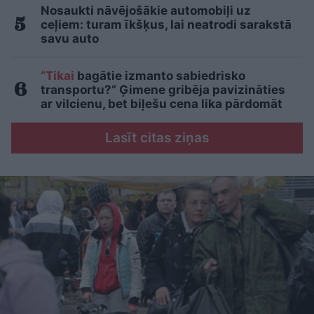
Nosaukti nāvējošākie automobiļi uz
ceļiem: turam īkšķus, lai neatrodi sarakstā
savu auto
“Tikai
bagātie izmanto sabiedrisko
transportu?” Ģimene gribēja pavizināties
ar vilcienu, bet biļešu cena lika pārdomāt
Lasīt citas ziņas