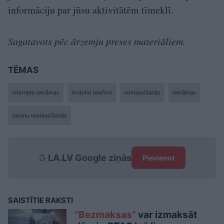
informāciju par jūsu aktivitātēm tīmeklī.
Sagatavots pēc ārzemju preses materiāliem.
TĒMAS
interneta reklāmas
mobilie telefoni
noklausīšanās
reklāmas
sarunu noklausīšanās
LA.LV Google ziņās
Pievienot
SAISTĪTIE RAKSTI
“Bezmaksas”
var izmaksāt