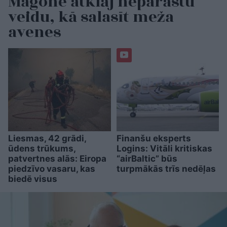
Magone atklāj neparastu
veidu, kā salasīt meža
avenes
Liesmas, 42 grādi,
Finanšu eksperts
ūdens trūkums,
Logins: Vitāli kritiskas
patvertnes alās: Eiropa
“airBaltic” būs
piedzīvo vasaru, kas
turpmākās trīs nedēļas
biedē visus