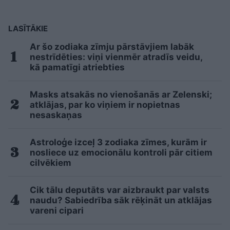
LASĪTĀKIE
Ar šo zodiaka zīmju pārstāvjiem labāk
nestrīdēties: viņi vienmēr atradīs veidu,
kā pamatīgi atriebties
Masks atsakās no vienošanās ar Zelenski;
atklājas, par ko viņiem ir nopietnas
nesaskaņas
Astroloģe izceļ 3 zodiaka zīmes, kurām ir
nosliece uz emocionālu kontroli pār citiem
cilvēkiem
Cik tālu deputāts var aizbraukt par valsts
naudu? Sabiedrība sāk rēķināt un atklājas
vareni cipari