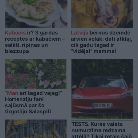
Kabacis
ir? 3 gardas
Latvijā
bērnus dzemdē
receptes ar kabačiem –
arvien vēlāk: dati atklāj,
salāti, ripiņas un
cik gadu tagad ir
biezzupa
“vidējai” mammai
“Man
arī tagad vajag!”
Hortenziju fani
sajūsmā par šo
tirgotāju Salaspilī
TESTS. Kuras valsts
numurzīme redzama
attēlā? Tikai retais šajā