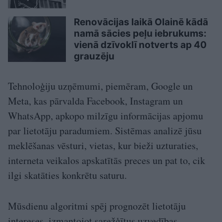
Renovācijas laikā Olainē kādā
namā sācies peļu iebrukums:
vienā dzīvoklī notverts ap 40
grauzēju
Tehnoloģiju uzņēmumi, piemēram, Google un
Meta, kas pārvalda Facebook, Instagram un
WhatsApp, apkopo milzīgu informācijas apjomu
par lietotāju paradumiem. Sistēmas analizē jūsu
meklēšanas vēsturi, vietas, kur bieži uzturaties,
interneta veikalos apskatītās preces un pat to, cik
ilgi skatāties konkrētu saturu.
Mūsdienu algoritmi spēj prognozēt lietotāju
intereses, izmantojot sarežģītus uzvedības