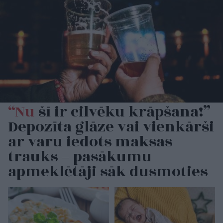
“Nu
šī ir cilvēku krāpšana!”
Depozīta glāze vai vienkārši
ar varu iedots maksas
trauks – pasākumu
apmeklētāji sāk dusmoties