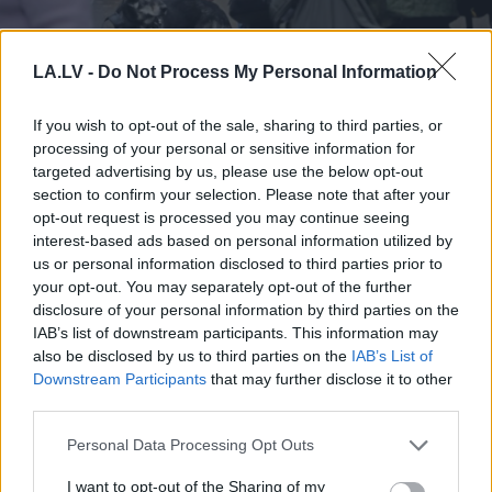
LA.LV -
Do Not Process My Personal Information
Atvaļināts
ģenerālis
prognozē katastrofu
If you wish to opt-out of the sale, sharing to third parties, or
Krievijai: “Ja viņi izšķirtos
processing of your personal or sensitive information for
targeted advertising by us, please use the below opt-out
par šo politisko absurdu…”
section to confirm your selection. Please note that after your
opt-out request is processed you may continue seeing
interest-based ads based on personal information utilized by
us or personal information disclosed to third parties prior to
your opt-out. You may separately opt-out of the further
disclosure of your personal information by third parties on the
IAB’s list of downstream participants. This information may
also be disclosed by us to third parties on the
IAB’s List of
Downstream Participants
that may further disclose it to other
third parties.
Miljoni iztērēti, skats uz
“Tikai bagātie izmanto
Please note that this website/app uses one or more Google
Personal Data Processing Opt Outs
Vecrīgu ir, bet cilvēku
sabiedrisko
services and may gather and store information including but
nav – kaut kas ir greizi
transportu?” Ģimene
not limited to your visit or usage behaviour. You may click to
I want to opt-out of the Sharing of my
ar jauno promenādi
gribēja pavizināties ar