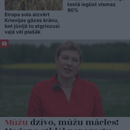
testā iegūst vismaz
90%
Eiropa sola aizvērt
Krievijas gāzes krānu,
bet jūnijā to atgriezusi
vaļā vēl plašāk
Mūžu
dzīvo, mūžu mācies!