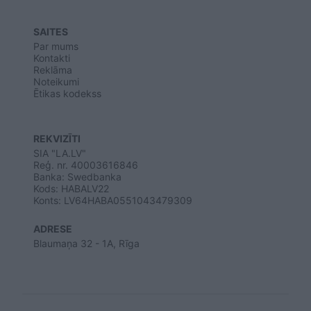
SAITES
Par mums
Kontakti
Reklāma
Noteikumi
Ētikas kodekss
REKVIZĪTI
SIA "LA.LV"
Reģ. nr. 40003616846
Banka: Swedbanka
Kods: HABALV22
Konts: LV64HABA0551043479309
ADRESE
Blaumaņa 32 - 1A, Rīga