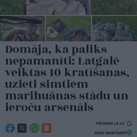
Domāja, ka paliks
nepamanīti: Latgalē
veiktas 10 kratīšanas,
uzieti simtiem
marihuānas stādu un
ieroču arsenāls
PIEVIENO LA.LV
SEKO WHATSAPP