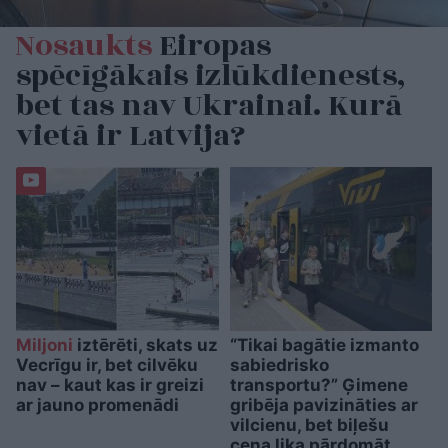
Nosaukts
Eiropas
spēcīgākais izlūkdienests,
bet tas nav Ukrainai. Kurā
vietā ir Latvija?
Miljoni
iztērēti, skats uz
“Tikai bagātie izmanto
Vecrīgu ir, bet cilvēku
sabiedrisko
nav – kaut kas ir greizi
transportu?” Ģimene
ar jauno promenādi
gribēja pavizināties ar
vilcienu, bet biļešu
cena lika pārdomāt