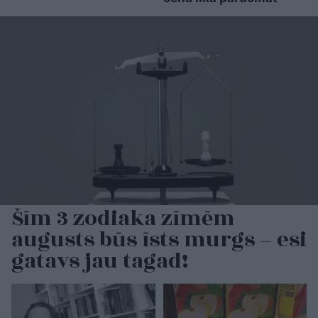
Šīm 3 zodiaka zīmēm
augusts būs īsts murgs – esi
gatavs jau tagad!