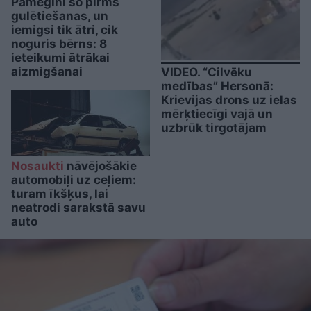
Pamēģini šo pirms
gulētiešanas, un
iemigsi tik ātri, cik
noguris bērns: 8
ieteikumi ātrākai
aizmigšanai
VIDEO. “Cilvēku
medības” Hersonā:
Krievijas drons uz ielas
mērķtiecīgi vajā un
uzbrūk tirgotājam
Nosaukti
nāvējošākie
automobiļi uz ceļiem:
turam īkšķus, lai
neatrodi sarakstā savu
auto