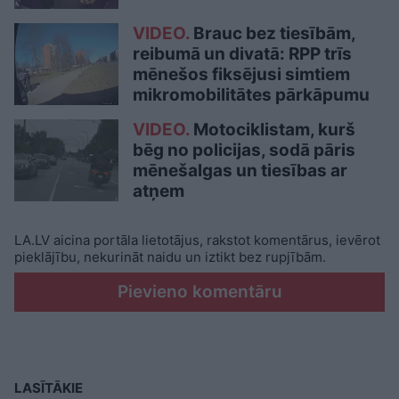
VIDEO.
Brauc bez tiesībām,
reibumā un divatā: RPP trīs
mēnešos fiksējusi simtiem
mikromobilitātes pārkāpumu
VIDEO.
Motociklistam, kurš
bēg no policijas, sodā pāris
mēnešalgas un tiesības ar
atņem
LA.LV aicina portāla lietotājus, rakstot komentārus, ievērot
pieklājību, nekurināt naidu un iztikt bez rupjībām.
Pievieno komentāru
LASĪTĀKIE