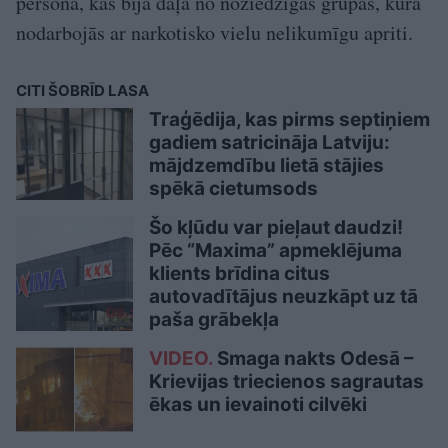
persona, kas bija daļa no noziedzīgas grupas, kura
nodarbojās ar narkotisko vielu nelikumīgu apriti.
CITI ŠOBRĪD LASA
Traģēdija, kas pirms septiņiem
gadiem satricināja Latviju:
mājdzemdību lietā stājies
spēkā cietumsods
Šo kļūdu var pieļaut daudzi!
Pēc “Maxima” apmeklējuma
klients brīdina citus
autovadītājus neuzkāpt uz tā
paša grābekļa
VIDEO.
Smaga nakts Odesā –
Krievijas triecienos sagrautas
ēkas un ievainoti cilvēki