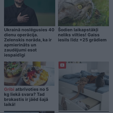
Ukrainā noslēgusies 40
Šodien laikapstākļi
dienu operācija.
neliks vilties! Gaiss
Zelenskis norāda, ka ir
iesils līdz +25 grādiem
apmierināts un
zaudējumi esot
iespaidīgi
Gribi
atbrīvoties no 5
kg liekā svara? Tad
brokastis ir jāēd šajā
laikā!