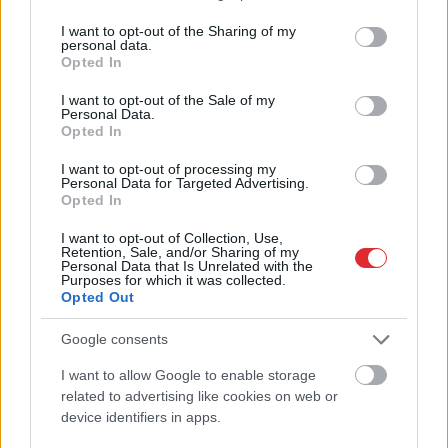
services and may gather and store information including but
not limited to your visit or usage behaviour. You may click to
I want to opt-out of the Sharing of my
personal data.
grant or deny consent to Google and its third-party tags to
Opted In
use your data for below specified purposes in below Google
consent section.
I want to opt-out of the Sale of my
Personal Data.
Opted In
I want to opt-out of processing my
Viņu skatiens “izurbjas”
Personal Data for Targeted Advertising.
citiem cauri: 3 datumi,
Opted In
kuros dzimušos mēdz
I want to opt-out of Collection, Use,
Retention, Sale, and/or Sharing of my
uzskatīt par biedējošiem
Personal Data that Is Unrelated with the
Purposes for which it was collected.
Opted Out
Google consents
I want to allow Google to enable storage
Atcelt
Ziņot
related to advertising like cookies on web or
device identifiers in apps.