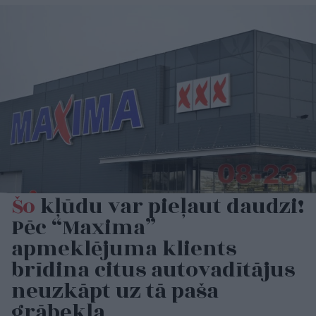
Šo
kļūdu var pieļaut daudzi!
Pēc “Maxima”
apmeklējuma klients
brīdina citus autovadītājus
neuzkāpt uz tā paša
grābekļa