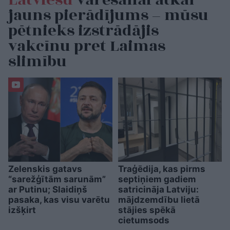
Latviešu
varēšanai atkal
jauns pierādījums – mūsu
pētnieks izstrādājis
vakcīnu pret Laimas
slimību
Zelenskis gatavs
Traģēdija, kas pirms
“sarežģītām sarunām”
septiņiem gadiem
ar Putinu; Slaidiņš
satricināja Latviju:
pasaka, kas visu varētu
mājdzemdību lietā
izšķirt
stājies spēkā
cietumsods