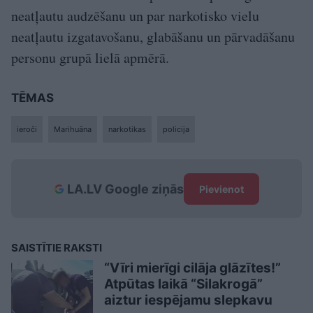
neatļautu audzēšanu un par narkotisko vielu
neatļautu izgatavošanu, glabāšanu un pārvadāšanu
personu grupā lielā apmērā.
TĒMAS
ieroči
Marihuāna
narkotikas
policija
LA.LV Google ziņās
Pievienot
SAISTĪTIE RAKSTI
“Vīri mierīgi cilāja glāzītes!”
Atpūtas laikā “Silakrogā”
aiztur iespējamu slepkavu