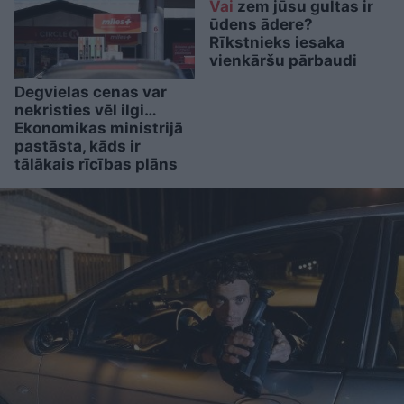
Vai
zem jūsu gultas ir
ūdens ādere?
Rīkstnieks iesaka
vienkāršu pārbaudi
Degvielas cenas var
nekristies vēl ilgi…
Ekonomikas ministrijā
pastāsta, kāds ir
tālākais rīcības plāns