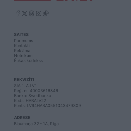
SAITES
Par mums
Kontakti
Reklāma
Noteikumi
Ētikas kodekss
REKVIZĪTI
SIA "LA.LV"
Reģ. nr. 40003616846
Banka: Swedbanka
Kods: HABALV22
Konts: LV64HABA0551043479309
ADRESE
Blaumaņa 32 - 1A, Rīga