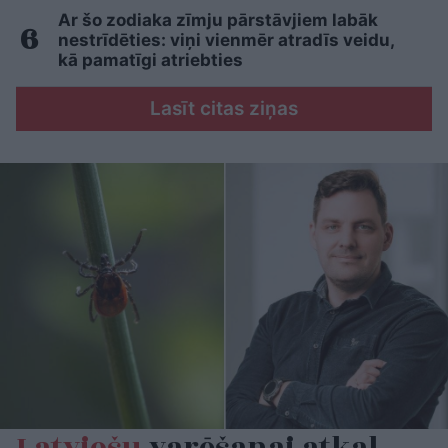
Ar šo zodiaka zīmju pārstāvjiem labāk
nestrīdēties: viņi vienmēr atradīs veidu,
kā pamatīgi atriebties
Lasīt citas ziņas