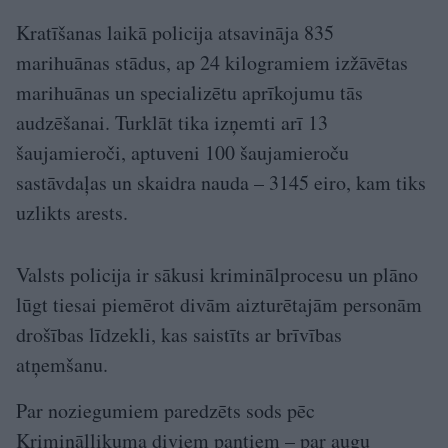
Kratīšanas laikā policija atsavināja 835
marihuānas stādus, ap 24 kilogramiem izžāvētas
marihuānas un specializētu aprīkojumu tās
audzēšanai. Turklāt tika izņemti arī 13
šaujamieroči, aptuveni 100 šaujamieroču
sastāvdaļas un skaidra nauda – 3145 eiro, kam tiks
uzlikts arests.
Valsts policija ir sākusi kriminālprocesu un plāno
lūgt tiesai piemērot divām aizturētajām personām
drošības līdzekli, kas saistīts ar brīvības
atņemšanu.
Par noziegumiem paredzēts sods pēc
Krimināllikuma diviem pantiem – par augu