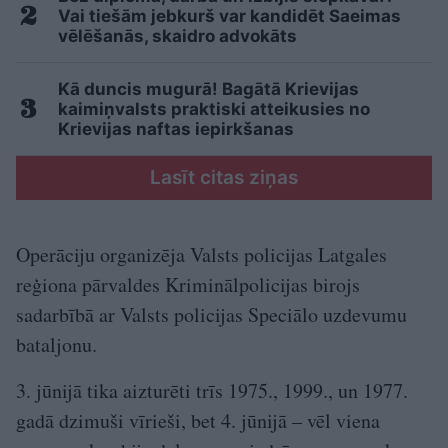
Vai tiešām jebkurš var kandidēt Saeimas
vēlēšanās, skaidro advokāts
Kā duncis mugurā! Bagātā Krievijas
kaimiņvalsts praktiski atteikusies no
Krievijas naftas iepirkšanas
Lasīt citas ziņas
Operāciju organizēja Valsts policijas Latgales
reģiona pārvaldes Kriminālpolicijas birojs
sadarbībā ar Valsts policijas Speciālo uzdevumu
bataljonu.
3. jūnijā tika aizturēti trīs 1975., 1999., un 1977.
gadā dzimuši vīrieši, bet 4. jūnijā – vēl viena