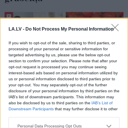
LA.LV -
Do Not Process My Personal Information
If you wish to opt-out of the sale, sharing to third parties, or
processing of your personal or sensitive information for
targeted advertising by us, please use the below opt-out
section to confirm your selection. Please note that after your
Bez diploma, darba un
FOTO.
“Vai tas ir
opt-out request is processed you may continue seeing
izbijis slepkava!? Vai
normāli?” Guntars
interest-based ads based on personal information utilized by
tiešām jebkurš var
veikalā nopērk tomātu,
us or personal information disclosed to third parties prior to
kandidēt Saeimas
taču, pārgriežot to uz
your opt-out. You may separately opt-out of the further
vēlēšanās, skaidro
pusēm, viņu sagaida
disclosure of your personal information by third parties on the
advokāts
pārsteigums
IAB’s list of downstream participants. This information may
also be disclosed by us to third parties on the
IAB’s List of
Downstream Participants
that may further disclose it to other
third parties.
Please note that this website/app uses one or more Google
Personal Data Processing Opt Outs