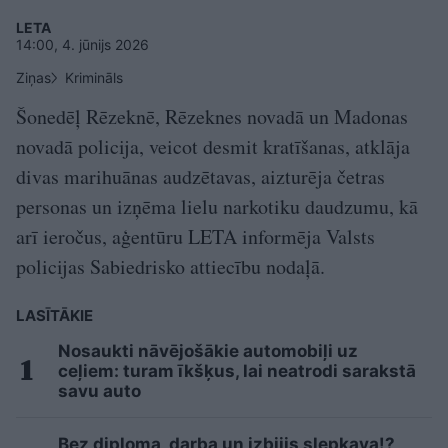
LETA
14:00, 4. jūnijs 2026
Ziņas
Krimināls
Šonedēļ Rēzeknē, Rēzeknes novadā un Madonas
novadā policija, veicot desmit kratīšanas, atklāja
divas marihuānas audzētavas, aizturēja četras
personas un izņēma lielu narkotiku daudzumu, kā
arī ieročus, aģentūru LETA informēja Valsts
policijas Sabiedrisko attiecību nodaļā.
LASĪTĀKIE
Nosaukti nāvējošākie automobiļi uz
ceļiem: turam īkšķus, lai neatrodi sarakstā
savu auto
Bez diploma, darba un izbijis slepkava!?