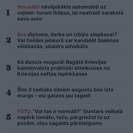
Nosaukti
nāvējošākie automobiļi uz
ceļiem: turam īkšķus, lai neatrodi sarakstā
savu auto
Bez
diploma, darba un izbijis slepkava!?
Vai tiešām jebkurš var kandidēt Saeimas
vēlēšanās, skaidro advokāts
Kā duncis mugurā! Bagātā Krievijas
kaimiņvalsts praktiski atteikusies no
Krievijas naftas iepirkšanas
Šīm 3 zodiaka zīmēm augusts būs īsts
murgs – esi gatavs jau tagad!
FOTO.
“Vai tas ir normāli?” Guntars veikalā
nopērk tomātu, taču, pārgriežot to uz
pusēm, viņu sagaida pārsteigums