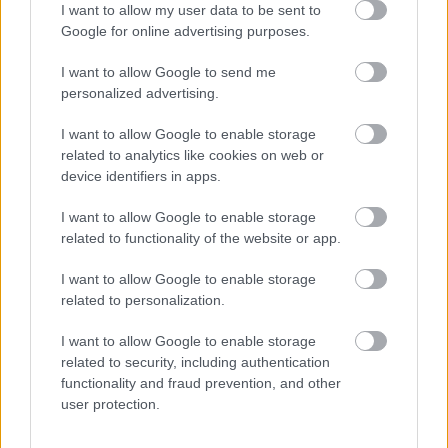
I want to allow my user data to be sent to
Google for online advertising purposes.
TESTS. Ja vari izlasīt
“Mēs
turpināmies!”
vārdus, kas apgriezti
Kaspars Zemītis ar
I want to allow Google to send me
augšpēdus, ar tevi
lepnumu atrāda savu
personalized advertising.
pagaidām viss ir
jauno statusu
kārtībā
I want to allow Google to enable storage
related to analytics like cookies on web or
device identifiers in apps.
I want to allow Google to enable storage
related to functionality of the website or app.
I want to allow Google to enable storage
related to personalization.
I want to allow Google to enable storage
related to security, including authentication
functionality and fraud prevention, and other
user protection.