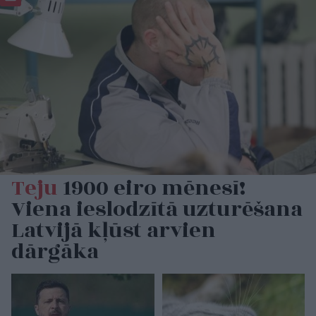
Teju
1900 eiro mēnesī!
Viena ieslodzītā uzturēšana
Latvijā kļūst arvien
dārgāka