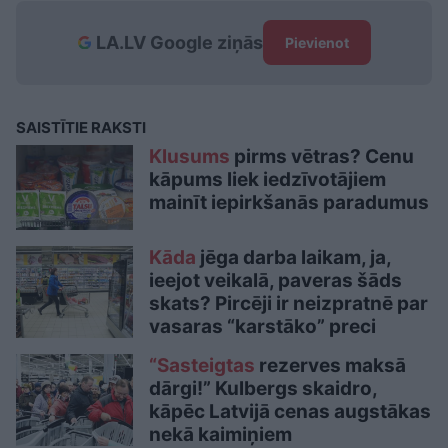
LA.LV Google ziņās
Pievienot
SAISTĪTIE RAKSTI
Klusums
pirms vētras? Cenu
kāpums liek iedzīvotājiem
mainīt iepirkšanās paradumus
Kāda
jēga darba laikam, ja,
ieejot veikalā, paveras šāds
skats? Pircēji ir neizpratnē par
vasaras “karstāko” preci
“Sasteigtas
rezerves maksā
dārgi!” Kulbergs skaidro,
kāpēc Latvijā cenas augstākas
nekā kaimiņiem