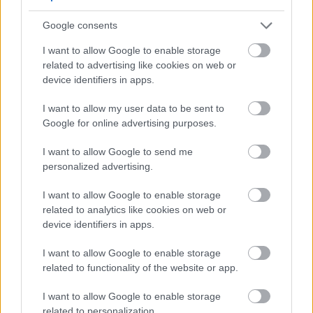
ir informācija par
Google consents
konkrētu scenāriju
I want to allow Google to enable storage
Atcelt
Ziņot
related to advertising like cookies on web or
device identifiers in apps.
I want to allow my user data to be sent to
Google for online advertising purposes.
I want to allow Google to send me
personalized advertising.
TESTS. Matemātikas
Lietuviešu
uzņēmējs
I want to allow Google to enable storage
duelis: vai vari pārspēt
piedāvā vēl nedzirdētu
related to analytics like cookies on web or
deviņgadnieku
risinājumu “airBaltic”
device identifiers in apps.
matemātikā?
glābšanai: “”airBaltic”
mums nav vienkārši
I want to allow Google to enable storage
uzņēmums”
related to functionality of the website or app.
I want to allow Google to enable storage
related to personalization.