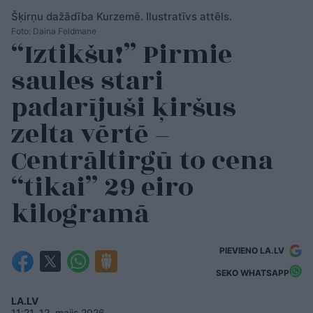
Šķirņu dažādība Kurzemē. Ilustratīvs attēls.
Foto: Daina Feldmane
“Iztikšu!” Pirmie
saules stari
padarījuši ķiršus
zelta vērtē –
Centrāltirgū to cena
“tikai” 29 eiro
kilogramā
PIEVIENO LA.LV
SEKO WHATSAPP
LA.LV
11:21, 12. maijs 2026