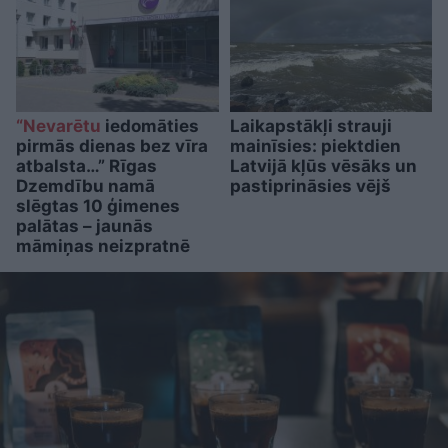
“Nevarētu
iedomāties
Laikapstākļi strauji
pirmās dienas bez vīra
mainīsies: piektdien
atbalsta…” Rīgas
Latvijā kļūs vēsāks un
Dzemdību namā
pastiprināsies vējš
slēgtas 10 ģimenes
palātas – jaunās
māmiņas neizpratnē