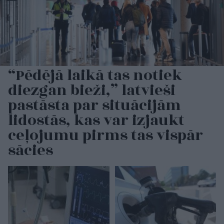
“Pēdējā laikā tas notiek
diezgan bieži,” latvieši
pastāsta par situācijām
lidostās, kas var izjaukt
ceļojumu pirms tas vispār
sācies