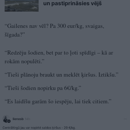
un pastiprināsies vējš
“Gailenes nav vēl? Pa 300 eur/kg, svaigas,
šīgada?”
“Redzēju šodien, bet par to ļoti spīdīgi – kā ar
rokām nopulēti.”
“Tieši plānoju braukt un meklēt ķiršus. Iztikšu.”
“Tieši šodien nopirku pa 6€/kg.”
“Es laidīšu garām šo iespēju, lai tiek citiem.”