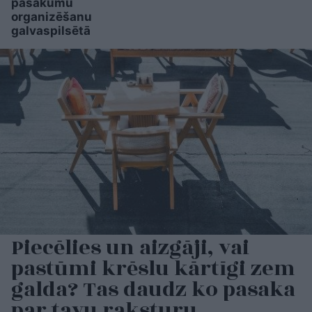
pasākumu
organizēšanu
galvaspilsētā
Piecēlies un aizgāji, vai
pastūmi krēslu kārtīgi zem
galda? Tas daudz ko pasaka
par tavu raksturu