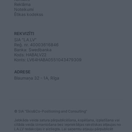
Reklāma
Noteikumi
Ētikas kodekss
REKVIZĪTI
SIA "LA.LV"
Reģ. nr. 40003616846
Banka: Swedbanka
Kods: HABALV22
Konts: LV64HABA0551043479309
ADRESE
Blaumaņa 32 - 1A, Rīga
© SIA "Ekis&Co-Positioning and Consulting"
Jebkāda veida satura pārpublicēšana, kopēšana, izplatīšana vai
citāda veida izmantošana bez iepriekšējas rakstiskas atļaujas no
LA.LV redakcijas ir aizliegta. Lai saņemtu atļauju pārpublicēt