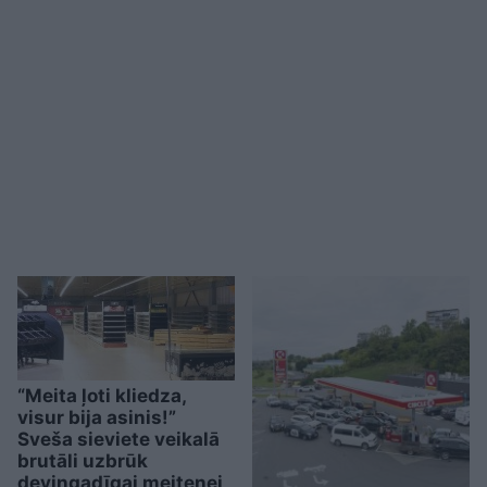
“Meita ļoti kliedza,
visur bija asinis!”
Sveša sieviete veikalā
brutāli uzbrūk
deviņgadīgai meitenei