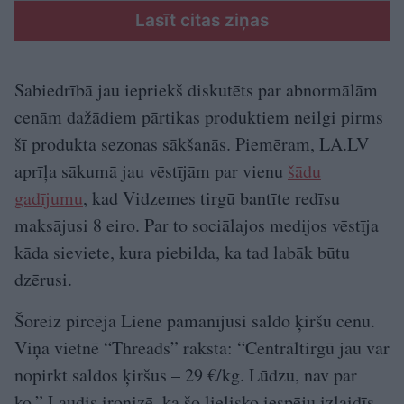
Lasīt citas ziņas
Sabiedrībā jau iepriekš diskutēts par abnormālām
cenām dažādiem pārtikas produktiem neilgi pirms
šī produkta sezonas sākšanās. Piemēram, LA.LV
aprīļa sākumā jau vēstījām par vienu
šādu
gadījumu
, kad Vidzemes tirgū bantīte redīsu
maksājusi 8 eiro. Par to sociālajos medijos vēstīja
kāda sieviete, kura piebilda, ka tad labāk būtu
dzērusi.
Šoreiz pircēja Liene pamanījusi saldo ķiršu cenu.
Viņa vietnē “Threads” raksta: “Centrāltirgū jau var
nopirkt saldos ķiršus – 29 €/kg. Lūdzu, nav par
ko.” Ļaudis ironizē, ka šo lielisko iespēju izlaidīs,