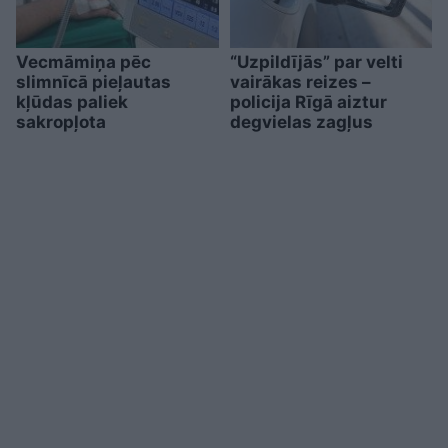
Vecmāmiņa pēc
“Uzpildījās” par velti
slimnīcā pieļautas
vairākas reizes –
kļūdas paliek
policija Rīgā aiztur
sakropļota
degvielas zagļus