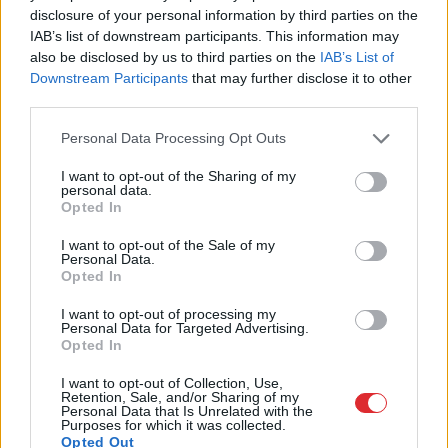
spirālē: palielinās
un dot, jums būs vēzis”
disclosure of your personal information by third parties on the
civiliedzīvotāju
IAB’s list of downstream participants. This information may
bojāejas risks
also be disclosed by us to third parties on the
IAB’s List of
Downstream Participants
that may further disclose it to other
third parties.
Please note that this website/app uses one or more Google
Personal Data Processing Opt Outs
services and may gather and store information including but
not limited to your visit or usage behaviour. You may click to
I want to opt-out of the Sharing of my
personal data.
grant or deny consent to Google and its third-party tags to
Opted In
use your data for below specified purposes in below Google
consent section.
I want to opt-out of the Sale of my
Personal Data.
Opted In
I want to opt-out of processing my
Personal Data for Targeted Advertising.
Lietuvas militārie
Opted In
izlūkdienesti: Krievija
I want to opt-out of Collection, Use,
Retention, Sale, and/or Sharing of my
apsver triecienus Baltijas
Personal Data that Is Unrelated with the
Purposes for which it was collected.
kritiskajai infrastruktūrai,
Opted Out