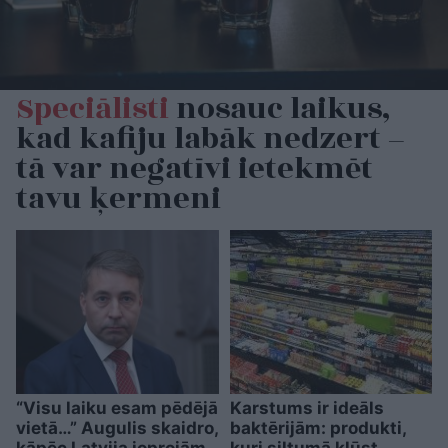
Speciālisti
nosauc laikus,
kad kafiju labāk nedzert –
tā var negatīvi ietekmēt
tavu ķermeni
“Visu laiku esam pēdējā
Karstums ir ideāls
vietā…” Augulis skaidro,
baktērijām: produkti,