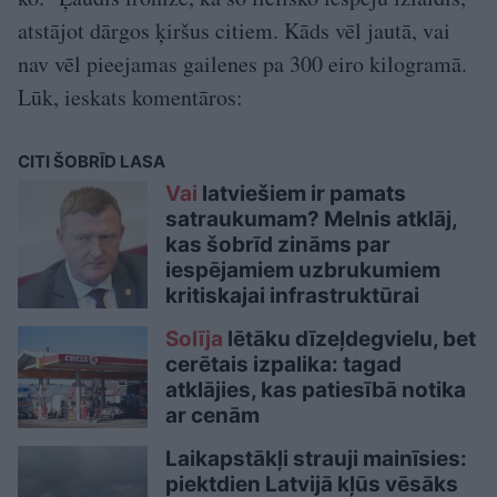
atstājot dārgos ķiršus citiem. Kāds vēl jautā, vai
nav vēl pieejamas gailenes pa 300 eiro kilogramā.
Lūk, ieskats komentāros:
CITI ŠOBRĪD LASA
Vai
latviešiem ir pamats
satraukumam? Melnis atklāj,
kas šobrīd zināms par
iespējamiem uzbrukumiem
kritiskajai infrastruktūrai
Solīja
lētāku dīzeļdegvielu, bet
cerētais izpalika: tagad
atklājies, kas patiesībā notika
ar cenām
Laikapstākļi strauji mainīsies:
piektdien Latvijā kļūs vēsāks