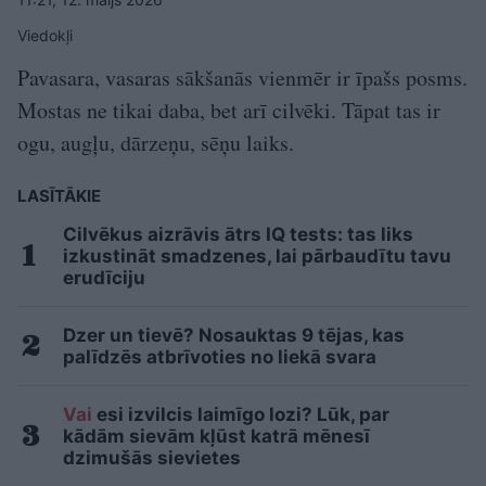
Viedokļi
Pavasara, vasaras sākšanās vienmēr ir īpašs posms.
Mostas ne tikai daba, bet arī cilvēki. Tāpat tas ir
ogu, augļu, dārzeņu, sēņu laiks.
LASĪTĀKIE
Cilvēkus aizrāvis ātrs IQ tests: tas liks
izkustināt smadzenes, lai pārbaudītu tavu
erudīciju
Dzer un tievē? Nosauktas 9 tējas, kas
palīdzēs atbrīvoties no liekā svara
Vai
esi izvilcis laimīgo lozi? Lūk, par
kādām sievām kļūst katrā mēnesī
dzimušās sievietes