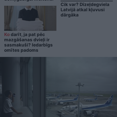
Cik var? Dīzeļdegviela
Latvijā atkal kļuvusi
dārgāka
Ko
darīt, ja pat pēc
mazgāšanas dvieļi ir
sasmakuši? Iedarbīgs
omītes padoms