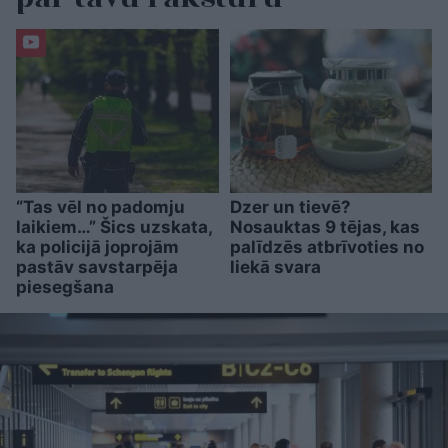
“Tas vēl no padomju
Dzer un tievē?
laikiem…” Šics uzskata,
Nosauktas 9 tējas, kas
ka policijā joprojām
palīdzēs atbrīvoties no
pastāv savstarpēja
liekā svara
piesegšana