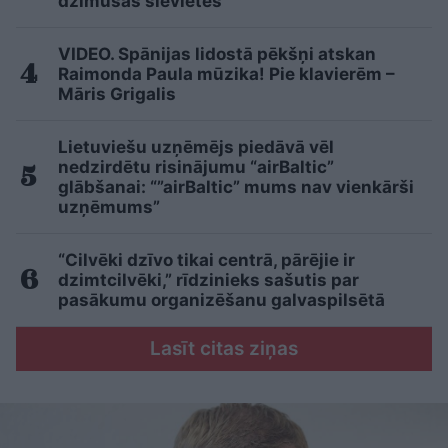
dzimušās sievietes
VIDEO. Spānijas lidostā pēkšņi atskan
Raimonda Paula mūzika! Pie klavierēm –
Māris Grigalis
Lietuviešu uzņēmējs piedāvā vēl
nedzirdētu risinājumu “airBaltic”
glābšanai: “”airBaltic” mums nav vienkārši
uzņēmums”
“Cilvēki dzīvo tikai centrā, pārējie ir
dzimtcilvēki,” rīdzinieks sašutis par
pasākumu organizēšanu galvaspilsētā
Lasīt citas ziņas