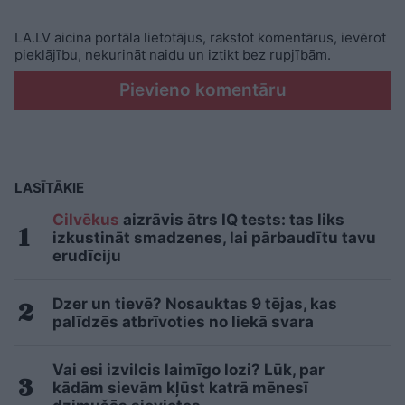
LA.LV aicina portāla lietotājus, rakstot komentārus, ievērot
pieklājību, nekurināt naidu un iztikt bez rupjībām.
Pievieno komentāru
LASĪTĀKIE
Cilvēkus
aizrāvis ātrs IQ tests: tas liks
izkustināt smadzenes, lai pārbaudītu tavu
erudīciju
Dzer un tievē? Nosauktas 9 tējas, kas
palīdzēs atbrīvoties no liekā svara
Vai esi izvilcis laimīgo lozi? Lūk, par
kādām sievām kļūst katrā mēnesī