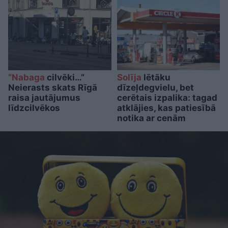
“Nabaga
cilvēki…”
Solīja
lētāku
Neierasts skats Rīgā
dīzeļdegvielu, bet
raisa jautājumus
cerētais izpalika: tagad
līdzcilvēkos
atklājies, kas patiesībā
notika ar cenām