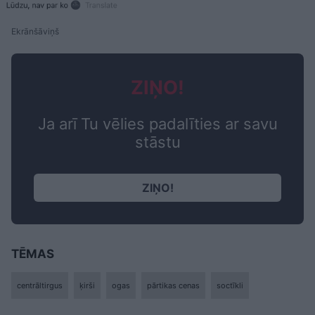
Ekrānšāviņš
ZIŅO!
Ja arī Tu vēlies padalīties ar savu
stāstu
ZIŅO!
TĒMAS
centrāltirgus
ķirši
ogas
pārtikas cenas
soctīkli