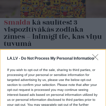
Smaida
kā saulītes! 3
vispozitīvākās zodiaka
zīmes – laimīgi tie, kas viņu
tuvumā
LA.LV -
Do Not Process My Personal Information
If you wish to opt-out of the sale, sharing to third parties, or
processing of your personal or sensitive information for
targeted advertising by us, please use the below opt-out
section to confirm your selection. Please note that after your
opt-out request is processed you may continue seeing
interest-based ads based on personal information utilized by
Karš Ukrainā ieiet
Ieva Adamss: “Ja jūs
us or personal information disclosed to third parties prior to
bīstamā eskalācijas
turpināsiet nemīlēt vīru
your opt-out. You may separately opt-out of the further