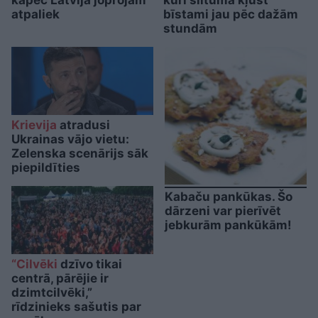
kāpēc Latvija joprojām
kuri siltumā kļūst
atpaliek
bīstami jau pēc dažām
stundām
Krievija
atradusi
Ukrainas vājo vietu:
Zelenska scenārijs sāk
piepildīties
Kabaču pankūkas. Šo
dārzeni var pierīvēt
jebkurām pankūkām!
“Cilvēki
dzīvo tikai
centrā, pārējie ir
dzimtcilvēki,”
rīdzinieks sašutis par