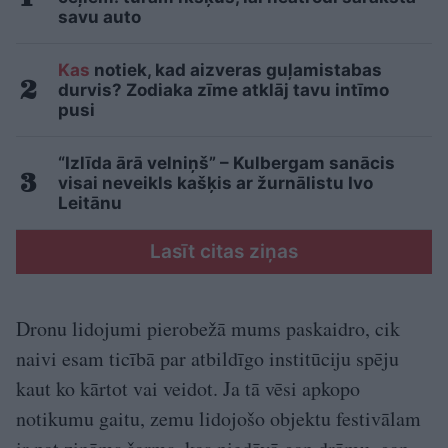
savu auto
Kas
notiek, kad aizveras guļamistabas
durvis? Zodiaka zīme atklāj tavu intīmo
pusi
“Izlīda ārā velniņš” – Kulbergam sanācis
visai neveikls kašķis ar žurnālistu Ivo
Leitānu
Lasīt citas ziņas
Dronu lidojumi pierobežā mums paskaidro, cik
naivi esam ticībā par atbildīgo institūciju spēju
kaut ko kārtot vai veidot. Ja tā vēsi apkopo
notikumu gaitu, zemu lidojošo objektu festivālam