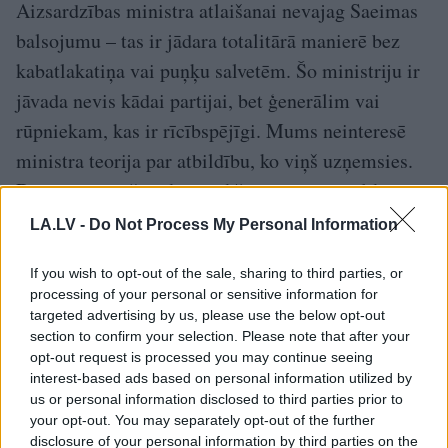
Aizsardzības ministra atlaišanai nevajag Saeimas
balsojumu – tas ir jādara totalitārā manierē bez
kabatlakatiņa vai puņķu salvetēm. Šo ministriju ir
jāvada nevis kādai partijai, bet ģenerālim vai
rūpniekam, kas ir rīcībspējīgi. Mums neinteresē
ministra teorija par atbildību, ko viņš uzņemsies.
Droni pierobežā saka priekšā – beidzam izlikties,
ka viss notiks pats no sevis. Kam tas nepielec,
LA.LV -
Do Not Process My Personal Information
tiem uztic mizot kartupeļus vai mazgāt tualetē
If you wish to opt-out of the sale, sharing to third parties, or
podus.
processing of your personal or sensitive information for
targeted advertising by us, please use the below opt-out
LA.LV redakcija vērš uzmanību! Šajā rakstā atspoguļots
section to confirm your selection. Please note that after your
autora subjektīvais viedoklis, kas var nesakrist ar
opt-out request is processed you may continue seeing
redakcijas viedokli.
interest-based ads based on personal information utilized by
us or personal information disclosed to third parties prior to
your opt-out. You may separately opt-out of the further
TĒMAS
disclosure of your personal information by third parties on the