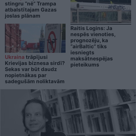
stingru “nē” Trampa
atbalstītajam Gazas
joslas plānam
Raitis Logins: Ja
nespēs vienoties,
prognozēju, ka
“airBaltic” tiks
iesniegts
Ukraina
trāpījusi
maksātnespējas
Krievijas biznesa sirdī?
pieteikums
Sekas var būt daudz
nopietnākas par
sadegušām noliktavām