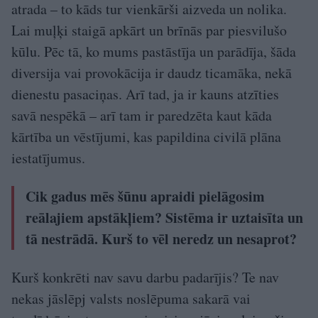
atrada – to kāds tur vienkārši aizveda un nolika.
Lai muļķi staigā apkārt un brīnās par piesvilušo
kūlu. Pēc tā, ko mums pastāstīja un parādīja, šāda
diversija vai provokācija ir daudz ticamāka, nekā
dienestu pasaciņas. Arī tad, ja ir kauns atzīties
savā nespēkā – arī tam ir paredzēta kaut kāda
kārtība un vēstījumi, kas papildina civilā plāna
iestatījumus.
Cik gadus mēs šūnu apraidi pielāgosim
reālajiem apstākļiem? Sistēma ir uztaisīta un
tā nestrādā. Kurš to vēl neredz un nesaprot?
Kurš konkrēti nav savu darbu padarījis? Te nav
nekas jāslēpj valsts noslēpuma sakarā vai