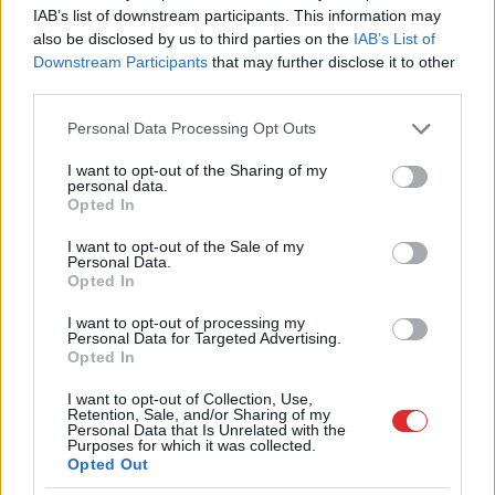
IAB’s list of downstream participants. This information may
also be disclosed by us to third parties on the
IAB’s List of
Armands Puče
drons Latvijā
Downstream Participants
that may further disclose it to other
third parties.
Please note that this website/app uses one or more Google
Personal Data Processing Opt Outs
LA.LV Google ziņās
Pievienot
services and may gather and store information including but
not limited to your visit or usage behaviour. You may click to
I want to opt-out of the Sharing of my
personal data.
grant or deny consent to Google and its third-party tags to
Opted In
use your data for below specified purposes in below Google
SAISTĪTIE RAKSTI
consent section.
I want to opt-out of the Sale of my
Eksperts:
Latvija nevar
Personal Data.
Opted In
rēķināties ar spēju notriekt
visus dronus!
I want to opt-out of processing my
Personal Data for Targeted Advertising.
Opted In
Ukraina
pēc Rēzeknes
incidenta gatava iesaistīties
I want to opt-out of Collection, Use,
Retention, Sale, and/or Sharing of my
Baltijas gaisa telpas drošībā
Personal Data that Is Unrelated with the
Purposes for which it was collected.
Opted Out
“Iespējams,
valsts pārstāvji