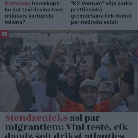
Kartupeļu
horoskops:
“K2 Ventum” vēja parka
ko par tevi liecina tavs
prettiesiskā
mīļākais kartupeļu
gremdēšana liek domāt
ēdiens?
par nedrošu valsti
Stendzenieks
asi par
migrantiem: Viņi testē, cik
daudz šeit drīkst atļauties