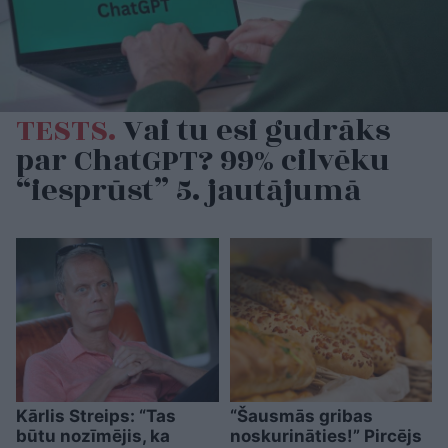
TESTS.
Vai tu esi gudrāks
par ChatGPT? 99% cilvēku
“iesprūst” 5. jautājumā
Kārlis Streips: “Tas
“Šausmās gribas
būtu nozīmējis, ka
noskurināties!” Pircējs