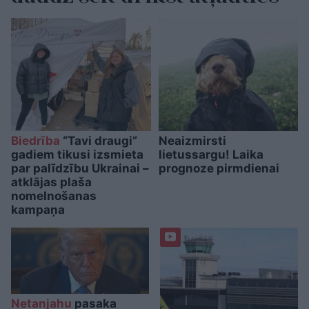
Biedrība
“Tavi draugi”
Neaizmirsti
gadiem tikusi izsmieta
lietussargu! Laika
par palīdzību Ukrainai –
prognoze pirmdienai
atklājas plaša
nomelnošanas
kampaņa
Netanjahu
pasaka