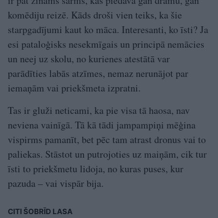
ir pat zināms šarms, kas piedāvā gan drāmu, gan
komēdiju reizē. Kāds droši vien teiks, ka šie
starpgadījumi kaut ko māca. Interesanti, ko īsti? Ja
esi pataloģisks nesekmīgais un principā nemācies
un neej uz skolu, no kurienes atestātā var
parādīties labās atzīmes, nemaz nerunājot par
iemaņām vai priekšmeta izpratni.
Tas ir gluži neticami, ka pie visa tā haosa, nav
neviena vainīgā. Tā kā tādi jampampiņi mēģina
vispirms pamanīt, bet pēc tam atrast dronus vai to
paliekas. Stāstot un putrojoties uz maiņām, cik tur
īsti to priekšmetu lidoja, no kuras puses, kur
pazuda – vai vispār bija.
CITI ŠOBRĪD LASA