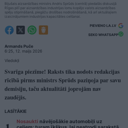
Bijušais aizsardzības ministrs Andris Sprūds (centrā) piedalās diskusijā
Rīgas pilī par aizsardzības industrijas lomu kopējo valsts aizsardzības
spēju stiprināšanā, piegāžu drošības nodrošināšanā, kā arī aktuālajiem
izaicinājumiem industrijas kapacitātes celšanai.
PIEVIENO LA.LV
SEKO WHATSAPP
Armands Puče
6:25, 12. maijs 2026
Viedokļi
Svarīga piezīme! Raksts tika nodots redakcijas
rīcībā pirms ministrs Sprūds paziņoja par savu
demisiju, taču aktualitāti joprojām nav
zaudējis.
LASĪTĀKIE
Nosaukti
nāvējošākie automobiļi uz
ceļiem: turam īkšķus, lai neatrodi sarakstā