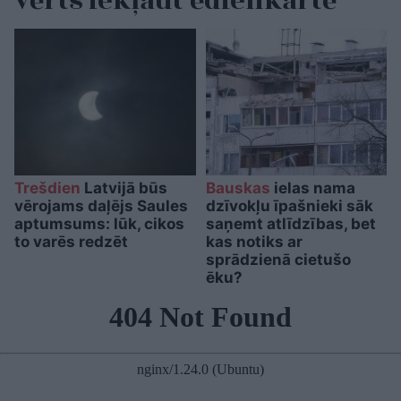
vērts iekļaut ēdienkartē
Trešdien
Latvijā būs
Bauskas
ielas nama
vērojams daļējs Saules
dzīvokļu īpašnieki sāk
aptumsums: lūk, cikos
saņemt atlīdzības, bet
to varēs redzēt
kas notiks ar
sprādzienā cietušo
ēku?