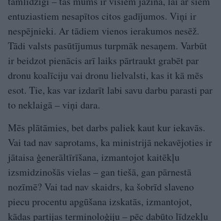
tamlīdzīgi – tas mums ir visiem jāzina, lai ar šiem
entuziastiem nesapītos citos gadījumos. Viņi ir
nespējnieki. Ar tādiem vienos ierakumos nesēž.
Tādi valsts pasūtījumus turpmāk nesaņem. Varbūt
ir beidzot pienācis arī laiks pārtraukt grabēt par
dronu koalīciju vai dronu lielvalsti, kas it kā mēs
esot. Tie, kas var izdarīt labi savu darbu parasti par
to neklaigā – viņi dara.
Mēs plātāmies, bet darbs paliek kaut kur iekavās.
Vai tad nav saprotams, ka ministrijā nekavējoties ir
jātaisa ģenerāltīrīšana, izmantojot kaitēkļu
izsmidzinošās vielas – gan tiešā, gan pārnestā
nozīmē? Vai tad nav skaidrs, ka šobrīd slaveno
piecu procentu apgūšana izskatās, izmantojot,
kādas partijas terminoloģiju – pēc dabūto līdzekļu