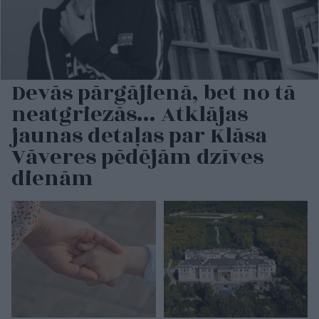
Devās pārgājienā, bet no tā
neatgriezās… Atklājas
jaunas detaļas par Klāsa
Vāveres pēdējām dzīves
dienām