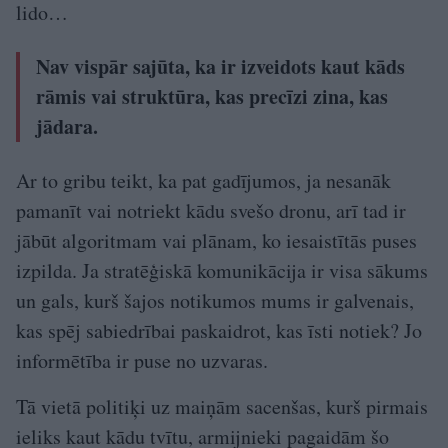
lido…
Nav vispār sajūta, ka ir izveidots kaut kāds
rāmis vai struktūra, kas precīzi zina, kas
jādara.
Ar to gribu teikt, ka pat gadījumos, ja nesanāk
pamanīt vai notriekt kādu svešo dronu, arī tad ir
jābūt algoritmam vai plānam, ko iesaistītās puses
izpilda. Ja stratēģiskā komunikācija ir visa sākums
un gals, kurš šajos notikumos mums ir galvenais,
kas spēj sabiedrībai paskaidrot, kas īsti notiek? Jo
informētība ir puse no uzvaras.
Tā vietā politiķi uz maiņām sacenšas, kurš pirmais
ieliks kaut kādu tvītu, armijnieki pagaidām šo