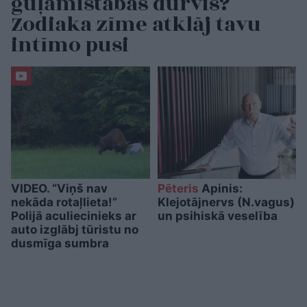
guļamistabas durvis?
Zodiaka zīme atklāj tavu
intīmo pusi
VIDEO. “Viņš nav
Pēteris
Apinis:
nekāda rotaļlieta!”
Klejotājnervs (N.vagus)
Polijā aculiecinieks ar
un psihiskā veselība
auto izglābj tūristu no
dusmīga sumbra