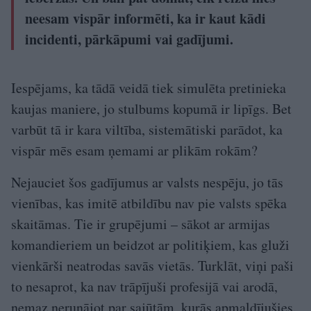
neesam vispār informēti, ka ir kaut kādi
incidenti, pārkāpumi vai gadījumi.
Iespējams, ka tādā veidā tiek simulēta pretinieka
kaujas maniere, jo stulbums kopumā ir lipīgs. Bet
varbūt tā ir kara viltība, sistemātiski parādot, ka
vispār mēs esam ņemami ar plikām rokām?
Nejauciet šos gadījumus ar valsts nespēju, jo tās
vienības, kas imitē atbildību nav pie valsts spēka
skaitāmas. Tie ir grupējumi – sākot ar armijas
komandieriem un beidzot ar politiķiem, kas gluži
vienkārši neatrodas savās vietās. Turklāt, viņi paši
to nesaprot, ka nav trāpījuši profesijā vai arodā,
nemaz nerunājot par sajūtām, kurās apmaldījušies.