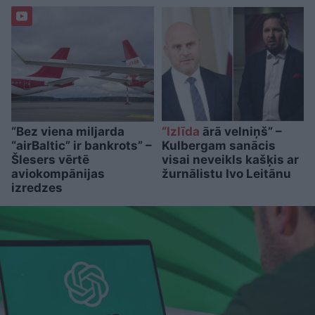
“Bez viena miljarda
“Izlīda
ārā velniņš” –
“airBaltic” ir bankrots” –
Kulbergam sanācis
Šlesers vērtē
visai neveikls kašķis ar
aviokompānijas
žurnālistu Ivo Leitānu
izredzes