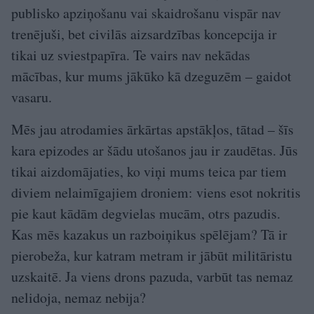
publisko apziņošanu vai skaidrošanu vispār nav
trenējuši, bet civilās aizsardzības koncepcija ir
tikai uz sviestpapīra. Te vairs nav nekādas
mācības, kur mums jākūko kā dzeguzēm – gaidot
vasaru.
Mēs jau atrodamies ārkārtas apstākļos, tātad – šīs
kara epizodes ar šādu utošanos jau ir zaudētas. Jūs
tikai aizdomājaties, ko viņi mums teica par tiem
diviem nelaimīgajiem droniem: viens esot nokritis
pie kaut kādām degvielas mucām, otrs pazudis.
Kas mēs kazakus un razboiņikus spēlējam? Tā ir
pierobeža, kur katram metram ir jābūt militāristu
uzskaitē. Ja viens drons pazuda, varbūt tas nemaz
nelidoja, nemaz nebija?