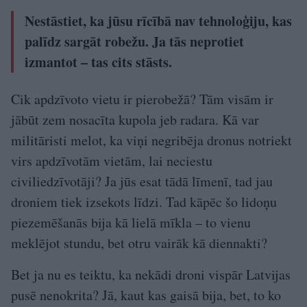
Nestāstiet, ka jūsu rīcībā nav tehnoloģiju, kas
palīdz sargāt robežu. Ja tās neprotiet
izmantot – tas cits stāsts.
Cik apdzīvoto vietu ir pierobežā? Tām visām ir
jābūt zem nosacīta kupola jeb radara. Kā var
militāristi melot, ka viņi negribēja dronus notriekt
virs apdzīvotām vietām, lai neciestu
civiliedzīvotāji? Ja jūs esat tādā līmenī, tad jau
droniem tiek izsekots līdzi. Tad kāpēc šo lidoņu
piezemēšanās bija kā lielā mīkla – to vienu
meklējot stundu, bet otru vairāk kā diennakti?
Bet ja nu es teiktu, ka nekādi droni vispār Latvijas
pusē nenokrita? Jā, kaut kas gaisā bija, bet, to ko