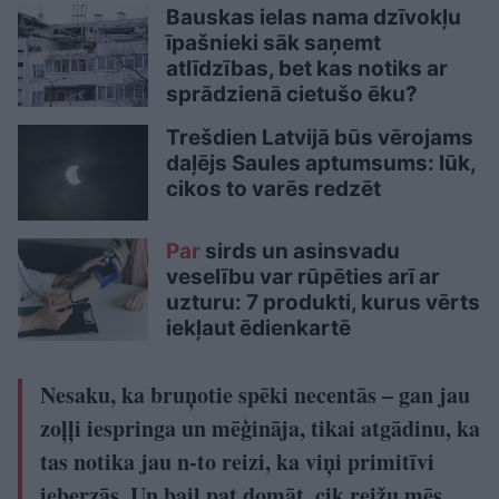
Bauskas ielas nama dzīvokļu
īpašnieki sāk saņemt
atlīdzības, bet kas notiks ar
sprādzienā cietušo ēku?
Trešdien Latvijā būs vērojams
daļējs Saules aptumsums: lūk,
cikos to varēs redzēt
Par
sirds un asinsvadu
veselību var rūpēties arī ar
uzturu: 7 produkti, kurus vērts
iekļaut ēdienkartē
Nesaku, ka bruņotie spēki necentās – gan jau
zoļļi iespringa un mēģināja, tikai atgādinu, ka
tas notika jau n-to reizi, ka viņi primitīvi
ieberzās. Un bail pat domāt, cik reižu mēs