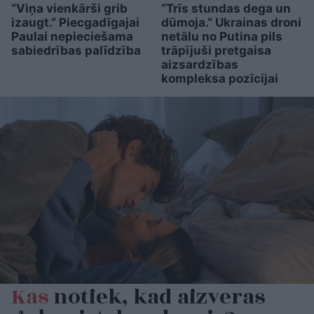
“Viņa vienkārši grib
“Trīs stundas dega un
izaugt.” Piecgadīgajai
dūmoja.” Ukrainas droni
Paulai nepieciešama
netālu no Putina pils
sabiedrības palīdzība
trāpījuši pretgaisa
aizsardzības
kompleksa pozīcijai
Kas
notiek, kad aizveras