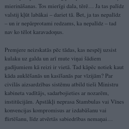
mierināšanas. Tos mierīgi dala, tērē… Ja tas palīdz
valstij kļūt labākai – dariet tā. Bet, ja tas nepalīdz
– un ir nepārprotami redzams, ka nepalīdz – tad
nav ko tēlot karavadoņus.
Premjere neizskatās pēc tādas, kas nespēj uzsist
kulaku uz galda un arī mute viņai šādiem
gadījumiem kā reizi ir vietā. Tad kāpēc notiek kaut
kāda auklēšanās un kasīšanās par vīzijām? Par
civilās aizsardzības sistēmu atbild tieši Ministru
kabineta vadītājs, sadarbojieties ar nozarēm,
institūcijām. Apstākļi neprasa Stambulas vai Vīnes
konvencijas kompromisus ar izdabāšanu vai
flirtēšanu, līdz atvērtās sabiedrības nemaņai…