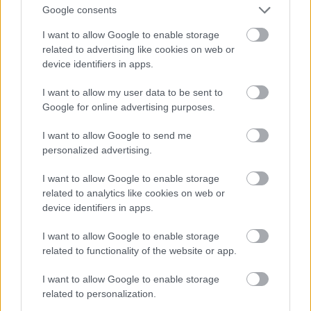
kaut ko slēpj vai noklusē.”
Google consents
Advokāts skarbi komentē
I want to allow Google to enable storage
Atcelt
Ziņot
varas komunikāciju dronu
related to advertising like cookies on web or
incidentos
device identifiers in apps.
I want to allow my user data to be sent to
LA.LV aicina portāla lietotājus, rakstot komentārus, ievērot
Google for online advertising purposes.
pieklājību, nekurināt naidu un iztikt bez rupjībām.
Skatīt komentārus (33)
I want to allow Google to send me
personalized advertising.
I want to allow Google to enable storage
related to analytics like cookies on web or
device identifiers in apps.
LASĪTĀKIE
Nosaukti nāvējošākie automobiļi uz
I want to allow Google to enable storage
ceļiem: turam īkšķus, lai neatrodi sarakstā
related to functionality of the website or app.
savu auto
I want to allow Google to enable storage
related to personalization.
Kas
notiek, kad aizveras guļamistabas