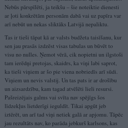
Nebūs pārspīlēti, ja teikšu – šie noteiktie dienesti
ar ļoti konkrētām personām dabā vai uz papīra var
arī nebūt un nekas sliktāks Latvijā nepaliktu.
Tas ir tieši tāpat kā ar valsts budžeta taisīšanu, kur
sen jau prasās izdzēst visas tabulas un būvēt to
visu no nulles. Ņemot vērā, cik nopietni un ilgstoši
tam ierēdņi pretojas, skaidrs, ka viņi labi saprot,
ka tieši viņiem ar šo pie viena nobriedīs arī sūdi.
Viņiem un nevis valstij. Un tas pats ir ar drošību
un aizsardzību, kam tagad atvēlēti lieli resursi.
Pašreizējais galms vai svīta nav spējīgs šos
līdzekļus lietderīgi ieguldīt. Tikai apgūt jeb
iztērēt, un arī tad viņi netiek galā ar apjomu. Tāpēc
jau rezultāts nav, ko parāda jebkurš karlsons, kas