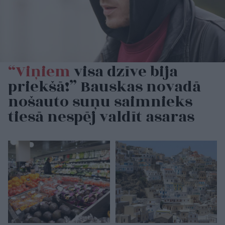
“Viņiem
visa dzīve bija
priekšā!” Bauskas novadā
nošauto suņu saimnieks
tiesā nespēj valdīt asaras