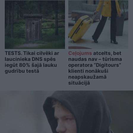
TESTS. Tikai cilvēki ar
Ceļojums
atcelts, bet
laucinieka DNS spēs
naudas nav – tūrisma
iegūt 80% šajā lauku
operatora “Digitours”
gudrību testā
klienti nonākuši
neapskaužamā
situācijā