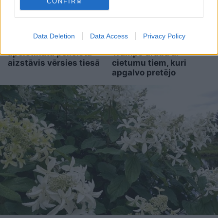
CONFIRM
Priekules
traģēdijas
“Mums
ir milzīgs
Data Deletion
Data Access
Privacy Policy
lietā jauns pavērsiens:
daudzums munīcijas!”
apcietinātā policista
Tramps draud ar
aizstāvis vērsies tiesā
cietumu tiem, kuri
apgalvo pretējo