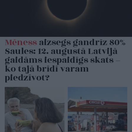
Mēness
aizsegs gandrīz 80%
Saules: 12. augustā Latvijā
gaidāms iespaidīgs skats –
ko tajā brīdī varam
piedzīvot?