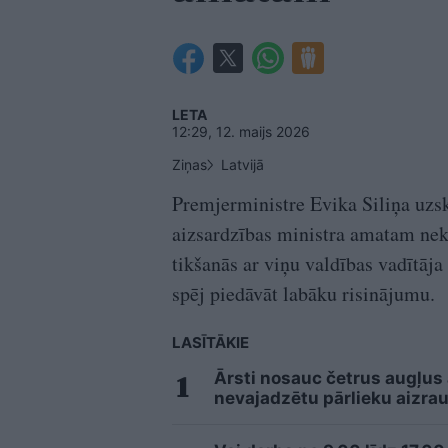
LETA
12:29, 12. maijs 2026
Ziņas
Latvijā
Premjerministre Evika Siliņa uzsk
aizsardzības ministra amatam nek
tikšanās ar viņu valdības vadītāja 
spēj piedāvāt labāku risinājumu.
LASĪTĀKIE
Ārsti nosauc četrus augļus
nevajadzētu pārlieku aizrau