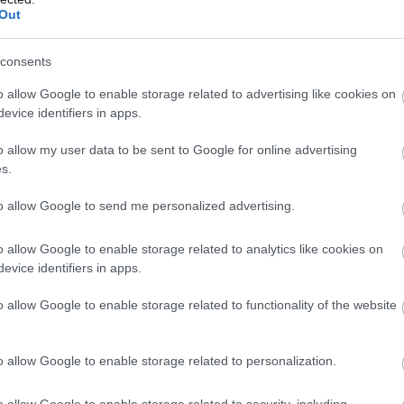
Out
Atcelt
Ziņot
consents
o allow Google to enable storage related to advertising like cookies on
iem
visa dzīve bija
Ceļojums atcelts, bet
evice identifiers in apps.
kšā!” Bauskas
naudas nav – tūrisma
dā nošauto suņu
operatora “Digitours”
o allow my user data to be sent to Google for online advertising
nieks tiesā nespēj
klienti nonākuši
s.
īt asaras
neapskaužamā
situācijā
to allow Google to send me personalized advertising.
o allow Google to enable storage related to analytics like cookies on
ko ekonomikas ministra Viktora Valaiņa (ZZS)
evice identifiers in apps.
nekavējoties jāuzņemas atbildība par aizsardzības
o allow Google to enable storage related to functionality of the website
o allow Google to enable storage related to personalization.
o allow Google to enable storage related to security, including