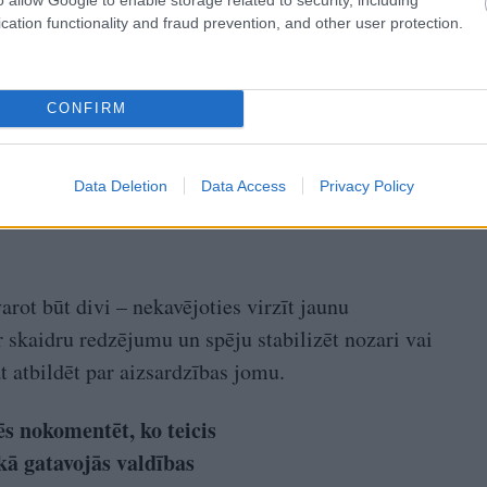
cation functionality and fraud prevention, and other user protection.
CONFIRM
Data Deletion
Data Access
Privacy Policy
arot būt divi – nekavējoties virzīt jaunu
r skaidru redzējumu un spēju stabilizēt nozari vai
nāt atbildēt par aizsardzības jomu.
s nokomentēt, ko teicis
ikā gatavojās valdības