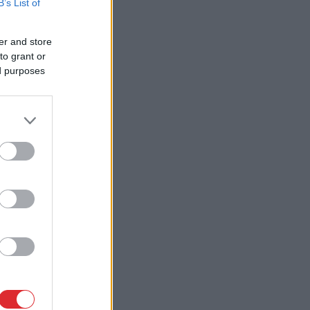
B’s List of
er and store
to grant or
ed purposes