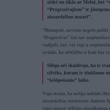
sēdei un tikās ar Melni, bet 
“Progresīvajiem” ir jāuzņema
aizsardzības nozari”.
“Manuprāt, neviens negrib palikt
“Progresīvie” īsti nav uzņēmušies 
vadījuši, bet, vai viņi ir uzņēmuši
izrādās, ka atbildība ir kaut kur c
Siliņa arī skaidroja, ka ir sva
cilvēks, kuram ir zināšanas u
“iešūpošanās” laiks.
Viņa atzina, ka nebija nekādu ilū
aizsardzības ministram Andrim Spr
vairs neesot vēlējies pienākumus p