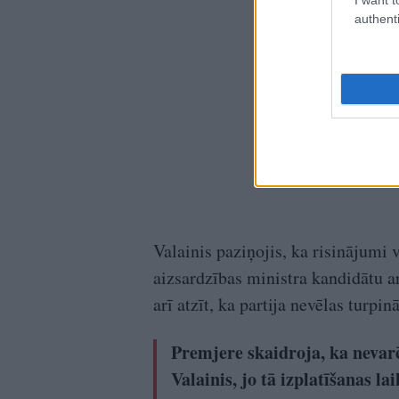
authenti
Valainis paziņojis, ka risinājumi v
aizsardzības ministra kandidātu a
arī atzīt, ka partija nevēlas turpi
Premjere skaidroja, ka nevarē
Valainis, jo tā izplatīšanas la