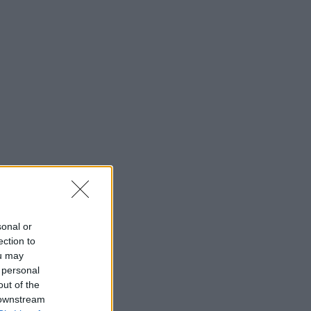
sonal or
ection to
ou may
 personal
out of the
 downstream