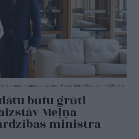
ministra amata kandidāts, pulkvedis Raivis Melnis tikšanās laikā Ministru
dātu būtu grūti
 aizstāv Meļņa
ardzības ministra