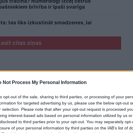
 jūs tracina? Numerologi izceļ četrus
šniekiem brīvība ir īpaši svarīga
sts: tas liks izkustināt smadzenes, lai
Lasīt citas ziņas
 Not Process My Personal Information
to opt-out of the sale, sharing to third parties, or processing of your per
formation for targeted advertising by us, please use the below opt-out s
r selection. Please note that after your opt-out request is processed y
eing interest-based ads based on personal information utilized by us or
disclosed to third parties prior to your opt-out. You may separately opt-
losure of your personal information by third parties on the IAB’s list of