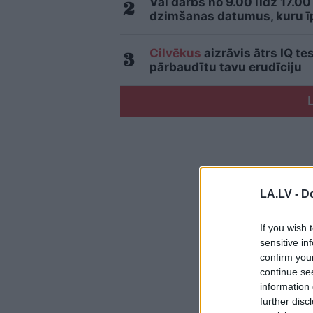
Vai darbs no 9.00 līdz 17.00
dzimšanas datumus, kuru īpa
Cilvēkus
aizrāvis ātrs IQ te
pārbaudītu tavu erudīciju
LA.LV -
Do
If you wish 
sensitive in
confirm you
continue se
information 
further disc