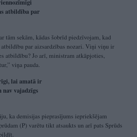
“viennozīmīgi
s atbildība par
 ar tām sekām, kādas šobrīd piedzīvojam, kad
atbildību par aizsardzības nozari. Viņi viņu ir
es atbildību? Jo arī, ministram atkāpjoties,
itur,” viņa pauda.
rīgi, lai amatā ir
n nav vajadzīgs
ziju, ka demisijas pieprasījums iepriekšējam
ūdam (P) varētu tikt atsaukts un arī pats Sprūds
ildīt.