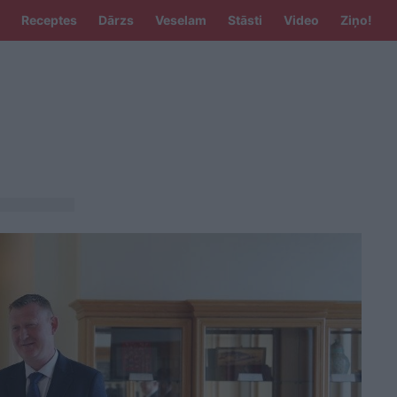
Receptes
Dārzs
Veselam
Stāsti
Video
Ziņo!