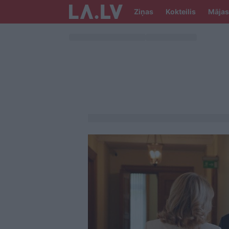
Ziņas
Kokteilis
Mājas