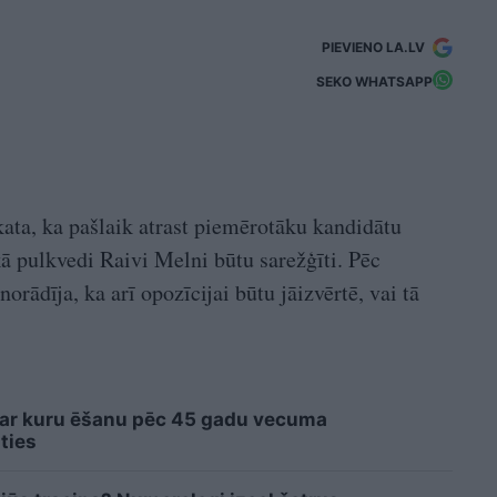
PIEVIENO LA.LV
SEKO WHATSAPP
ata, ka pašlaik atrast piemērotāku kandidātu
ā pulkvedi Raivi Melni būtu sarežģīti. Pēc
norādīja, ka arī opozīcijai būtu jāizvērtē, vai tā
 ar kuru ēšanu pēc 45 gadu vecuma
ties