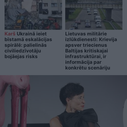
Karš
Ukrainā ieiet
Lietuvas militārie
bīstamā eskalācijas
izlūkdienesti: Krievija
spirālē: palielinās
apsver triecienus
civiliedzīvotāju
Baltijas kritiskajai
bojāejas risks
infrastruktūrai, ir
informācija par
konkrētu scenāriju