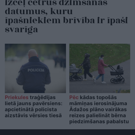
izceļ četrus dzimšanas
datumus, kuru
īpašniekiem brīvība ir īpaši
svarīga
Priekules
traģēdijas
Pēc
kādas topošās
lietā jauns pavērsiens:
māmiņas ierosinājuma
apcietinātā policista
Ādažos plāno vairākas
aizstāvis vērsies tiesā
reizes palielināt bērna
piedzimšanas pabalstu