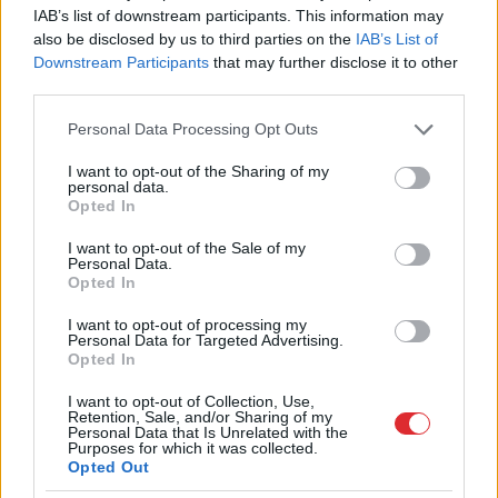
IAB’s list of downstream participants. This information may
also be disclosed by us to third parties on the
IAB’s List of
“Nabaga
cilvēki…” Neierasts skats Rīgā
Downstream Participants
that may further disclose it to other
raisa jautājumus līdzcilvēkos
third parties.
Vai
esi izvilcis laimīgo lozi? Lūk, par
Please note that this website/app uses one or more Google
Personal Data Processing Opt Outs
kādām sievām kļūst katrā mēnesī
services and may gather and store information including but
dzimušās sievietes
not limited to your visit or usage behaviour. You may click to
I want to opt-out of the Sharing of my
personal data.
grant or deny consent to Google and its third-party tags to
Opted In
use your data for below specified purposes in below Google
Lasīt citas ziņas
consent section.
I want to opt-out of the Sale of my
Personal Data.
Opted In
I want to opt-out of processing my
Personal Data for Targeted Advertising.
Opted In
I want to opt-out of Collection, Use,
Retention, Sale, and/or Sharing of my
Personal Data that Is Unrelated with the
Purposes for which it was collected.
Opted Out