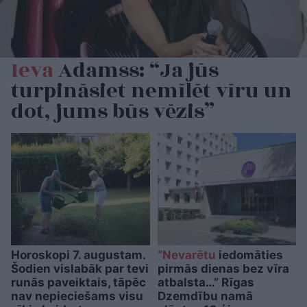
Ieva
Adamss: “Ja jūs
turpināsiet nemīlēt vīru un
dot, jums būs vēzis”
Horoskopi 7. augustam.
“Nevarētu
iedomāties
Šodien vislabāk par tevi
pirmās dienas bez vīra
runās paveiktais, tāpēc
atbalsta…” Rīgas
nav nepieciešams visu
Dzemdību namā