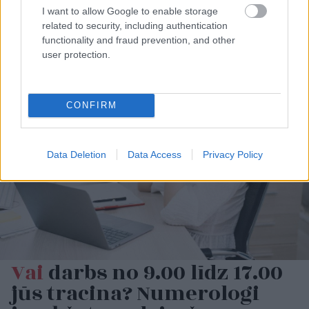
“Paldies, ka atnācāt pie
“Kurš viņus fenderē?”
I want to allow Google to enable storage
mums ciemos!” Putina
Pircēji pamanījuši, ka
related to security, including authentication
vizītes laikā Sibīrijā
Latvijas veikalos zog
functionality and fraud prevention, and other
noticis īsts “brīnums”
pavisam neparastu
user protection.
lietu
CONFIRM
Data Deletion
Data Access
Privacy Policy
Vai
darbs no 9.00 līdz 17.00
jūs tracina? Numerologi