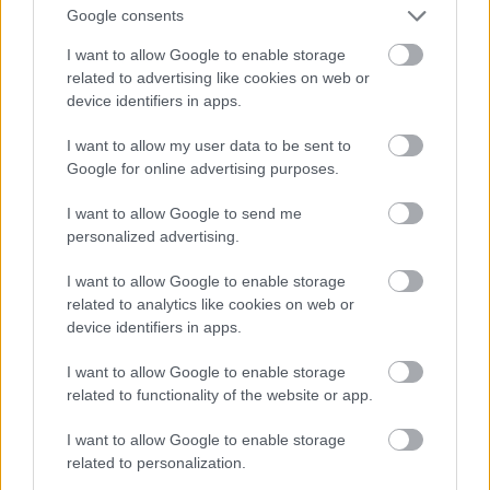
Google consents
I want to allow Google to enable storage
Atcelt
Ziņot
related to advertising like cookies on web or
“500
bērni vieni bez
device identifiers in apps.
mammas un tēta!” Aiz
I want to allow my user data to be sent to
skaitļiem par
Google for online advertising purposes.
bērnunamiem slēpjas
I want to allow Google to send me
trauma, birokrātija un
personalized advertising.
atbalsta trūkums
I want to allow Google to enable storage
related to analytics like cookies on web or
device identifiers in apps.
I want to allow Google to enable storage
related to functionality of the website or app.
I want to allow Google to enable storage
related to personalization.