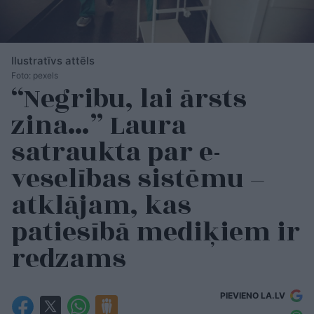
Ilustratīvs attēls
Foto: pexels
“Negribu, lai ārsts
zina…” Laura
satraukta par e-
veselības sistēmu –
atklājam, kas
patiesībā mediķiem ir
redzams
PIEVIENO LA.LV