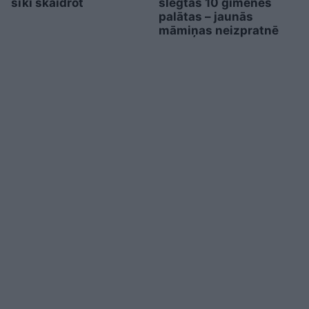
sīki skaidrot
slēgtas 10 ģimenes
palātas – jaunās
māmiņas neizpratnē