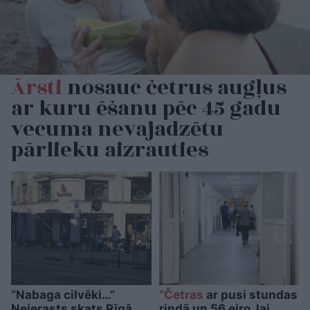
Ārsti
nosauc četrus augļus
ar kuru ēšanu pēc 45 gadu
vecuma nevajadzētu
pārlieku aizrauties
“Nabaga cilvēki…”
“Četras
ar pusi stundas
Neierasts skats Rīgā
rindā un 56 eiro, lai