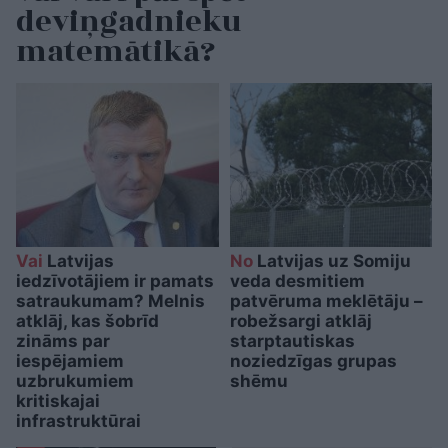
deviņgadnieku
matemātikā?
Vai
Latvijas
No
Latvijas uz Somiju
iedzīvotājiem ir pamats
veda desmitiem
satraukumam? Melnis
patvēruma meklētāju –
atklāj, kas šobrīd
robežsargi atklāj
zināms par
starptautiskas
iespējamiem
noziedzīgas grupas
uzbrukumiem
shēmu
kritiskajai
infrastruktūrai