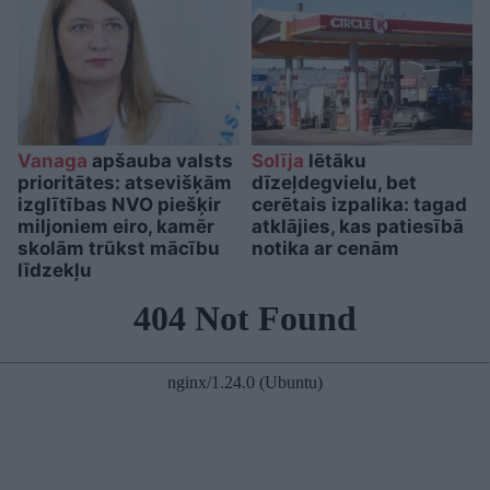
Vanaga
apšauba valsts
Solīja
lētāku
prioritātes: atsevišķām
dīzeļdegvielu, bet
izglītības NVO piešķir
cerētais izpalika: tagad
miljoniem eiro, kamēr
atklājies, kas patiesībā
skolām trūkst mācību
notika ar cenām
līdzekļu