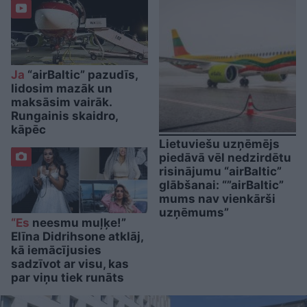
Ja
“airBaltic” pazudīs,
lidosim mazāk un
maksāsim vairāk.
Rungainis skaidro,
kāpēc
Lietuviešu uzņēmējs
piedāvā vēl nedzirdētu
risinājumu “airBaltic”
glābšanai: “”airBaltic”
mums nav vienkārši
uzņēmums”
“Es
neesmu muļķe!”
Elīna Didrihsone atklāj,
kā iemācījusies
sadzīvot ar visu, kas
par viņu tiek runāts