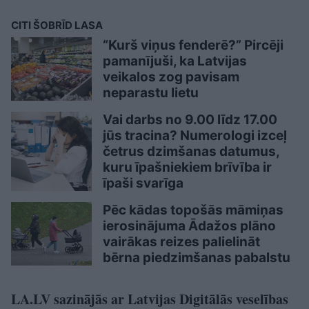
CITI ŠOBRĪD LASA
“Kurš viņus fenderē?” Pircēji
pamanījuši, ka Latvijas
veikalos zog pavisam
neparastu lietu
Vai darbs no 9.00 līdz 17.00
jūs tracina? Numerologi izceļ
četrus dzimšanas datumus,
kuru īpašniekiem brīvība ir
īpaši svarīga
Pēc kādas topošās māmiņas
ierosinājuma Ādažos plāno
vairākas reizes palielināt
bērna piedzimšanas pabalstu
LA.LV sazinājās ar Latvijas Digitālās veselības