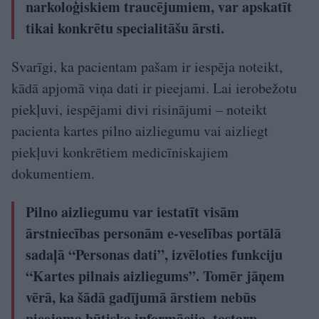
narkoloģiskiem traucējumiem, var apskatīt
tikai konkrētu specialitāšu ārsti.
Svarīgi, ka pacientam pašam ir iespēja noteikt,
kādā apjomā viņa dati ir pieejami. Lai ierobežotu
piekļuvi, iespējami divi risinājumi – noteikt
pacienta kartes pilno aizliegumu vai aizliegt
piekļuvi konkrētiem medicīniskajiem
dokumentiem.
Pilno aizliegumu var iestatīt visām
ārstniecības personām e-veselības portālā
sadaļā “Personas dati”, izvēloties funkciju
“Kartes pilnais aizliegums”. Tomēr jāņem
vērā, ka šādā gadījumā ārstiem nebūs
pieejama būtiska informācija, tostarp