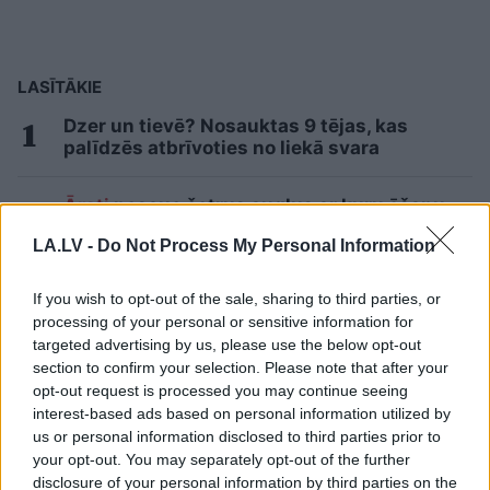
LASĪTĀKIE
Dzer un tievē? Nosauktas 9 tējas, kas
palīdzēs atbrīvoties no liekā svara
Ārsti
nosauc četrus augļus ar kuru ēšanu
pēc 45 gadu vecuma nevajadzētu pārlieku
LA.LV -
Do Not Process My Personal Information
aizrauties
If you wish to opt-out of the sale, sharing to third parties, or
Cilvēkus
aizrāvis ātrs IQ tests: tas liks
processing of your personal or sensitive information for
izkustināt smadzenes, lai pārbaudītu tavu
targeted advertising by us, please use the below opt-out
erudīciju
section to confirm your selection. Please note that after your
opt-out request is processed you may continue seeing
Lietuviešu uzņēmējs piedāvā vēl
interest-based ads based on personal information utilized by
nedzirdētu risinājumu “airBaltic”
us or personal information disclosed to third parties prior to
glābšanai: “”airBaltic” mums nav vienkārši
your opt-out. You may separately opt-out of the further
uzņēmums”
disclosure of your personal information by third parties on the