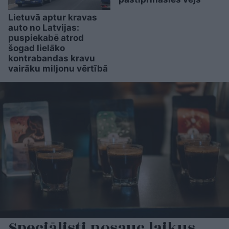
Lietuvā aptur kravas
auto no Latvijas:
puspiekabē atrod
šogad lielāko
kontrabandas kravu
vairāku miljonu vērtībā
Speciālisti nosauc laikus,