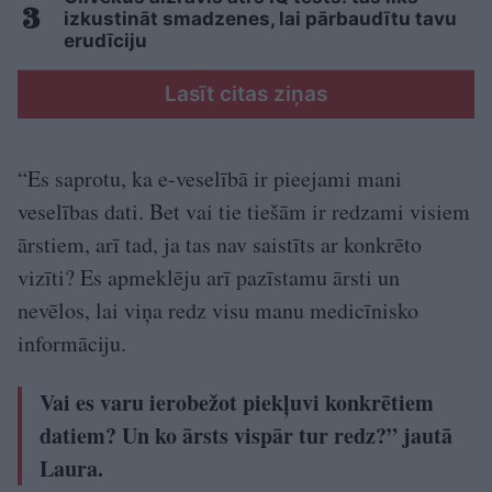
izkustināt smadzenes, lai pārbaudītu tavu
erudīciju
Lasīt citas ziņas
“Es saprotu, ka e-veselībā ir pieejami mani
veselības dati. Bet vai tie tiešām ir redzami visiem
ārstiem, arī tad, ja tas nav saistīts ar konkrēto
vizīti? Es apmeklēju arī pazīstamu ārsti un
nevēlos, lai viņa redz visu manu medicīnisko
informāciju.
Vai es varu ierobežot piekļuvi konkrētiem
datiem? Un ko ārsts vispār tur redz?” jautā
Laura.