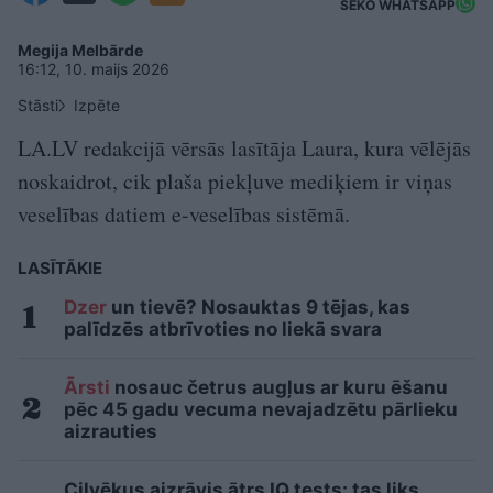
SEKO WHATSAPP
Megija Melbārde
16:12, 10. maijs 2026
Stāsti
Izpēte
LA.LV redakcijā vērsās lasītāja Laura, kura vēlējās
noskaidrot, cik plaša piekļuve mediķiem ir viņas
veselības datiem e-veselības sistēmā.
LASĪTĀKIE
Dzer
un tievē? Nosauktas 9 tējas, kas
palīdzēs atbrīvoties no liekā svara
Ārsti
nosauc četrus augļus ar kuru ēšanu
pēc 45 gadu vecuma nevajadzētu pārlieku
aizrauties
Cilvēkus aizrāvis ātrs IQ tests: tas liks