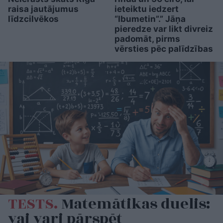
raisa jautājumus
ieteiktu iedzert
līdzcilvēkos
“Ibumetin”.” Jāņa
pieredze var likt divreiz
padomāt, pirms
vērsties pēc palīdzības
TESTS.
Matemātikas duelis:
vai vari pārspēt