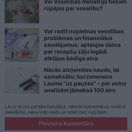
Vai Veselības ministrija tiešām
rūpējas par veselību?
Var radīt nopietnas veselības
problēmas un finansiālus
zaudējumus: aptaujas datos
par recepšu zāļu iegādi
atklājas bēdīga aina
Nācās aizņemties naudu, lai
samaksātu: kurzemniece
Lauma “uz pauzes” – par asins
analīzēm jāmaksā 100 eiro
LA.LV aicina portāla lietotājus, rakstot komentārus, ievērot
pieklājību, nekurināt naidu un iztikt bez rupjībām.
Pievieno komentāru