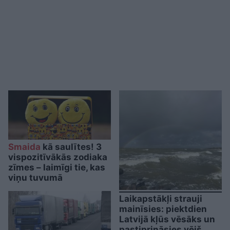
Smaida
kā saulītes! 3
vispozitīvākās zodiaka
zīmes – laimīgi tie, kas
viņu tuvumā
Laikapstākļi strauji
mainīsies: piektdien
Latvijā kļūs vēsāks un
pastiprināsies vējš