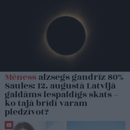
Mēness
aizsegs gandrīz 80%
Saules: 12. augustā Latvijā
gaidāms iespaidīgs skats –
ko tajā brīdī varam
piedzīvot?