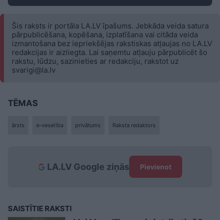
Šis raksts ir portāla LA.LV īpašums. Jebkāda veida satura
pārpublicēšana, kopēšana, izplatīšana vai citāda veida
izmantošana bez iepriekšējas rakstiskas atļaujas no LA.LV
redakcijas ir aizliegta. Lai saņemtu atļauju pārpublicēt šo
rakstu, lūdzu, sazinieties ar redakciju, rakstot uz
svarigi@la.lv
TĒMAS
ārsts
e-veselība
privātums
Raksta redaktors
LA.LV Google ziņās
Pievienot
SAISTĪTIE RAKSTI