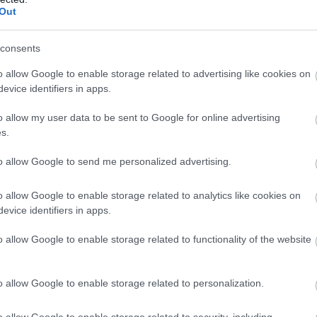
Out
Atcelt
Ziņot
consents
jā
virs militārās
Pierīgā notikusi smaga
o allow Google to enable storage related to advertising like cookies on
s pamanīti
avārija – viens no
evice identifiers in apps.
omīgi droni
šoferiem aizbēdzis no
o allow my user data to be sent to Google for online advertising
notikuma vietas
s.
to allow Google to send me personalized advertising.
o allow Google to enable storage related to analytics like cookies on
rnus, jaunieši mājā uzturējušies vien aptuveni 10
evice identifiers in apps.
ēlas nedaudz pastaigāties un devušies ar kājām uz
o allow Google to enable storage related to functionality of the website
 telefons ticis izslēgts.
o allow Google to enable storage related to personalization.
o allow Google to enable storage related to security, including