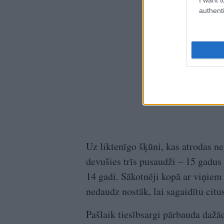
authenti
Uz liktenīgo šķūni, kas atrodas n
devušies trīs pusaudži – 15 gadus 
14 gadi. Sākotnēji kopā ar viņiem b
nedaudz nostāk, lai sagaidītu citu
Pašlaik tiesībsargi pārbauda daž