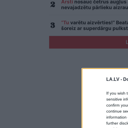
Ārsti
nosauc četrus augļus
nevajadzētu pārlieku aizrau
“Tu
varētu aizvērties!” Beat
šoreiz ar superdārgu pulkst
LA.LV -
Do
If you wish 
sensitive in
confirm you
continue se
information 
further disc