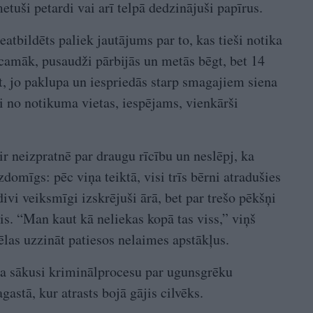
metuši petardi vai arī telpā dedzinājuši papīrus.
tbildēts paliek jautājums par to, kas tieši notika
icamāk, pusaudži pārbijās un metās bēgt, bet 14
t, jo paklupa un iespriedās starp smagajiem siena
ri no notikuma vietas, iespējams, vienkārši
r neizpratnē par draugu rīcību un neslēpj, ka
domīgs: pēc viņa teiktā, visi trīs bērni atradušies
ivi veiksmīgi izskrējuši ārā, bet par trešo pēkšņi
is. “Man kaut kā neliekas kopā tas viss,” viņš
ēlas uzzināt patiesos nelaimes apstākļus.
ija sākusi kriminālprocesu par ugunsgrēku
stā, kur atrasts bojā gājis cilvēks.