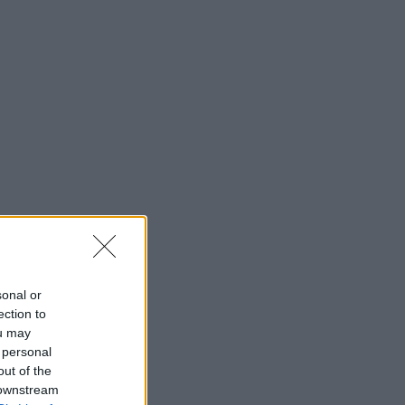
sonal or
ection to
ou may
 personal
out of the
 downstream