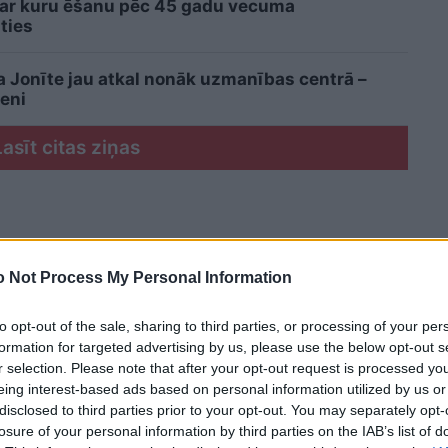
 ar kuru ēšanu pēc 45 gadu vecuma
ties
a Jonīte jau atkal nonāk uzmanības centrā –
eni
Lasīt citas ziņas
 Not Process My Personal Information
to opt-out of the sale, sharing to third parties, or processing of your per
formation for targeted advertising by us, please use the below opt-out s
r selection. Please note that after your opt-out request is processed y
eing interest-based ads based on personal information utilized by us or
disclosed to third parties prior to your opt-out. You may separately opt-
losure of your personal information by third parties on the IAB’s list of