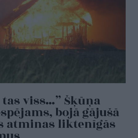
 tas viss…” Šķūņa
spējams, bojā gājušā
s atminas liktenīgās
umus