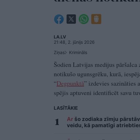
LA.LV
21:48, 2. jūnijs 2026
Ziņas
Krimināls
Šodien Latvijas medijus pāršalca
notikušo ugunsgrēku, kurā, iespē
“
Degpunktā
” izdevies sazināties 
spējis aptuveni identificēt savu tu
LASĪTĀKIE
Ar
šo zodiaka zīmju pārstāvj
veidu, kā pamatīgi atriebtie