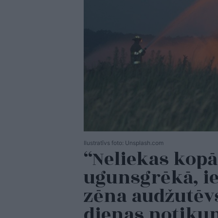
Ilustratīvs foto: Unsplash.com
“Neliekas kopā
ugunsgrēkā, ie
zēna audžutēv
dienas notik