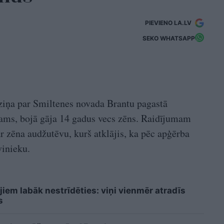
PIEVIENO LA.LV
SEKO WHATSAPP
 ziņa par Smiltenes novada Brantu pagastā
jams, bojā gāja 14 gadus vecs zēns. Raidījumam
ar zēna audžutēvu, kurš atklājis, ka pēc apģērba
vinieku.
iem labāk nestrīdēties: viņi vienmēr atradīs
s