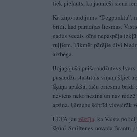
tiek pieļauts, ka jaunieši sienā ie
Kā ziņo raidījums “Degpunktā”, nea
brīdī, kad parādījās liesmas. Vist
gadus vecais zēns nepaspēja izkļū
ruļļiem. Tikmēr pārējie divi bied
aizbēga.
Bojāgājušā puiša audžutēvs Ivars i
pusaudžu stāstītais viņam šķiet aiz
šķūņa apakšā, taču briesmu brīdī d
neviens neko nezina un nav redzēj
atzina. Ģimene šobrīd visvairāk v
LETA jau
vēstīja
, ka Valsts polic
šķūnī Smiltenes novada Brantu paga