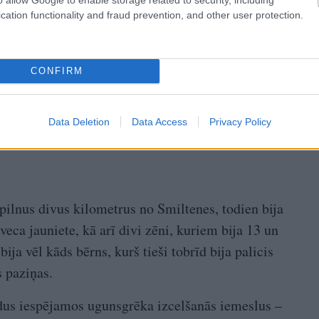
cation functionality and fraud prevention, and other user protection.
CONFIRM
Data Deletion
Data Access
Privacy Policy
epilnus divus kilometrus no Smiltenes, todien bija
veca jauniete, kā arī divi zēni, kuriem bija 13 un
ija vēl kāds bērns, kurš tieši tobrīd bija palicis
s paziņas.
ādus iespējamos ugunsgrēka izcelšanās iemeslus –