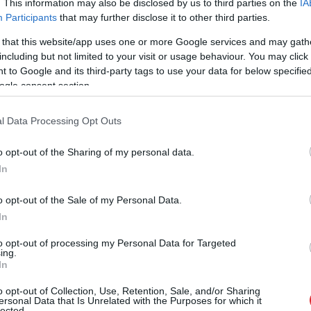
. This information may also be disclosed by us to third parties on the
IA
Participants
that may further disclose it to other third parties.
 that this website/app uses one or more Google services and may gath
including but not limited to your visit or usage behaviour. You may click 
uzvedies pieklājīgi, vecāki bez bažām ļāvuši
 to Google and its third-party tags to use your data for below specifi
ākiem sirds būtu mierīgāka, zēna mobilajā tālrunī
ogle consent section.
ošana, kas mātei ļāva sekot līdzi dēla gaitām.
l Data Processing Opt Outs
 kopā ar draugu kompāniju nakšņos netālu –
o opt-out of the Sharing of my personal data.
jām. Tur atradās arī pieaugušie, kas jauniešus
In
s, ka vakarā zēns uz brīdi iegriezies mājās un
o opt-out of the Sale of my Personal Data.
In
to opt-out of processing my Personal Data for Targeted
ing.
In
o opt-out of Collection, Use, Retention, Sale, and/or Sharing
ersonal Data that Is Unrelated with the Purposes for which it
lected.