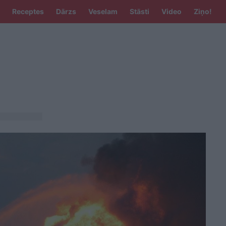
Receptes
Dārzs
Veselam
Stāsti
Video
Ziņo!