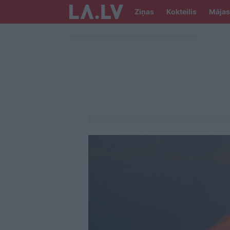
Ziņas
Kokteilis
Mājas