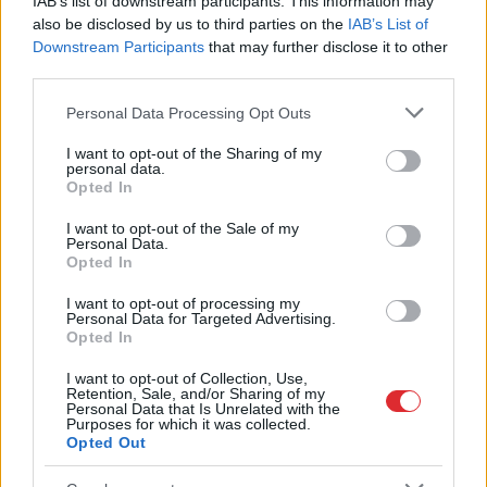
IAB’s list of downstream participants. This information may
vietu
also be disclosed by us to third parties on the
IAB’s List of
Downstream Participants
that may further disclose it to other
third parties.
Please note that this website/app uses one or more Google
Personal Data Processing Opt Outs
services and may gather and store information including but
not limited to your visit or usage behaviour. You may click to
I want to opt-out of the Sharing of my
personal data.
grant or deny consent to Google and its third-party tags to
Opted In
use your data for below specified purposes in below Google
consent section.
I want to opt-out of the Sale of my
Personal Data.
Opted In
I want to opt-out of processing my
Personal Data for Targeted Advertising.
Pierīgā notikusi smaga
Opted In
avārija – viens no šoferiem
I want to opt-out of Collection, Use,
aizbēdzis no notikuma
Retention, Sale, and/or Sharing of my
Personal Data that Is Unrelated with the
Purposes for which it was collected.
vietas
Opted Out