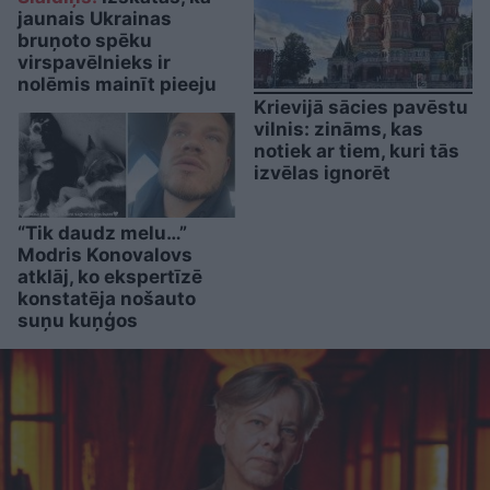
jaunais Ukrainas
bruņoto spēku
virspavēlnieks ir
nolēmis mainīt pieeju
Krievijā sācies pavēstu
vilnis: zināms, kas
notiek ar tiem, kuri tās
izvēlas ignorēt
“Tik daudz melu…”
Modris Konovalovs
atklāj, ko ekspertīzē
konstatēja nošauto
suņu kuņģos