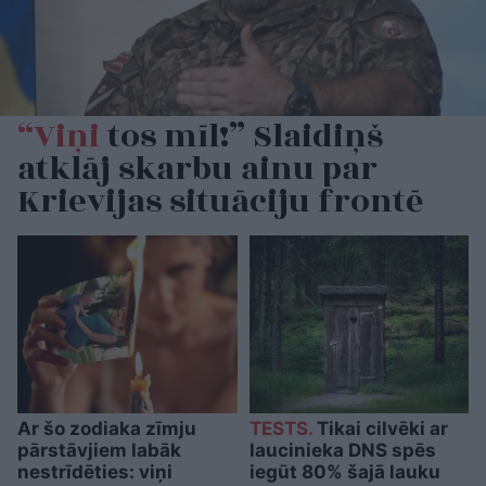
“Viņi
tos mīl!” Slaidiņš
atklāj skarbu ainu par
Krievijas situāciju frontē
Ar šo zodiaka zīmju
TESTS.
Tikai cilvēki ar
pārstāvjiem labāk
laucinieka DNS spēs
nestrīdēties: viņi
iegūt 80% šajā lauku