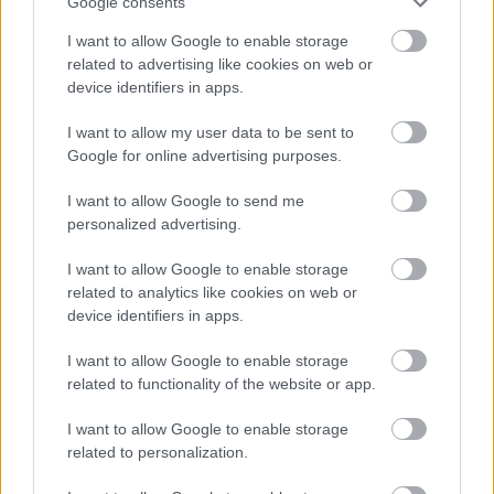
Google consents
I want to allow Google to enable storage
Atcelt
Ziņot
related to advertising like cookies on web or
device identifiers in apps.
I want to allow my user data to be sent to
Google for online advertising purposes.
“Man
nebija tās mātes
“Pirmo
reizi ko tādu
I want to allow Google to send me
jūtas…” Elīna
redzu.” Pircēji sajūsmā
personalized advertising.
Didrihsone atklāti par
par veikalā novēroto
laiku pēc dēla
jaunieviesumu
I want to allow Google to enable storage
piedzimšanas
related to analytics like cookies on web or
device identifiers in apps.
I want to allow Google to enable storage
related to functionality of the website or app.
I want to allow Google to enable storage
related to personalization.