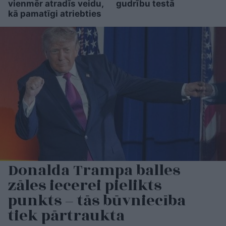
vienmēr atradīs veidu,
gudrību testā
kā pamatīgi atriebties
Donalda Trampa balles
zāles iecerei pielikts
punkts – tās būvniecība
tiek pārtraukta