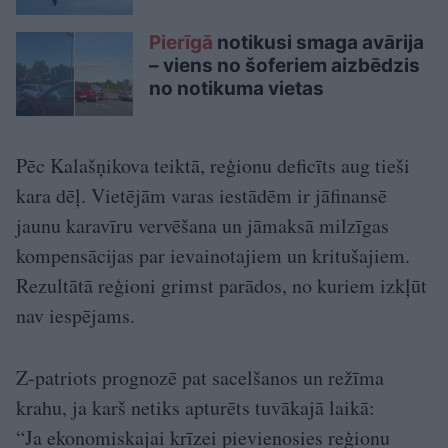
Pierīgā
notikusi smaga avārija
– viens no šoferiem aizbēdzis
no notikuma vietas
Pēc Kalašņikova teiktā, reģionu deficīts aug tieši
kara dēļ. Vietējām varas iestādēm ir jāfinansē
jaunu karavīru vervēšana un jāmaksā milzīgas
kompensācijas par ievainotajiem un kritušajiem.
Rezultātā reģioni grimst parādos, no kuriem izkļūt
nav iespējams.
Z-patriots prognozē pat sacelšanos un režīma
krahu, ja karš netiks apturēts tuvākajā laikā:
“Ja ekonomiskajai krīzei pievienosies reģionu