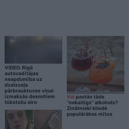
VIDEO. Rīgā
autovadītājas
neapdomība uz
dzelzceļa
pārbrauktuves viņai
izmaksās desmitiem
Vai
pastāv tāds
tūkstošu eiro
“nekaitīgs” alkohols?
Zinātnieki kliedē
populārākos mītus