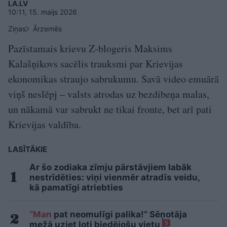
LA.LV
10:11, 15. maijs 2026
Ziņas
Ārzemēs
Pazīstamais krievu Z-blogeris Maksims
Kalašņikovs sacēlis trauksmi par Krievijas
ekonomikas straujo sabrukumu. Savā video emuārā
viņš neslēpj – valsts atrodas uz bezdibeņa malas,
un nākamā var sabrukt ne tikai fronte, bet arī pati
Krievijas valdība.
LASĪTĀKIE
Ar šo zodiaka zīmju pārstāvjiem labāk
nestrīdēties: viņi vienmēr atradīs veidu,
kā pamatīgi atriebties
“Man
pat neomulīgi palika!” Sēņotāja
mežā uziet ļoti biedējošu vietu
5