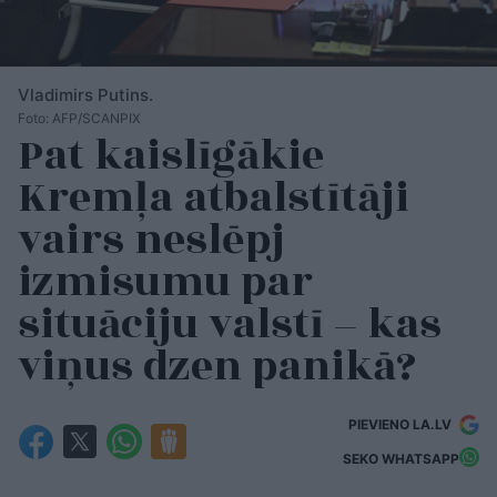
Vladimirs Putins.
Foto: AFP/SCANPIX
Pat kaislīgākie
Kremļa atbalstītāji
vairs neslēpj
izmisumu par
situāciju valstī – kas
viņus dzen panikā?
PIEVIENO LA.LV
SEKO WHATSAPP