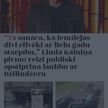
“Tā
sanāca, ka iemīlējās
divi cilvēki ar lielu gadu
starpību,” Linda Kalniņa
pirmo reizi publiski
apstiprina laulību ar
Džilindžeru