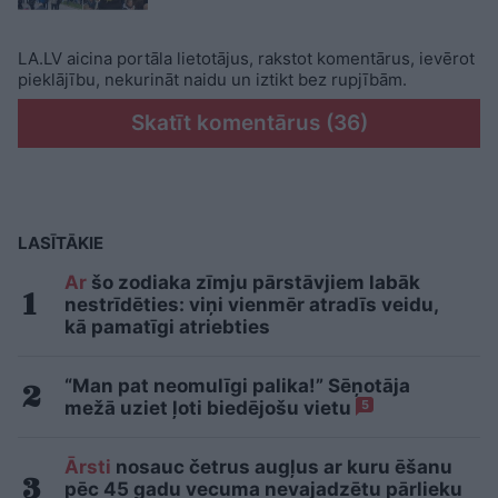
LA.LV aicina portāla lietotājus, rakstot komentārus, ievērot
pieklājību, nekurināt naidu un iztikt bez rupjībām.
Skatīt komentārus (36)
LASĪTĀKIE
Ar
šo zodiaka zīmju pārstāvjiem labāk
nestrīdēties: viņi vienmēr atradīs veidu,
kā pamatīgi atriebties
“Man pat neomulīgi palika!” Sēņotāja
mežā uziet ļoti biedējošu vietu
5
Ārsti
nosauc četrus augļus ar kuru ēšanu
pēc 45 gadu vecuma nevajadzētu pārlieku