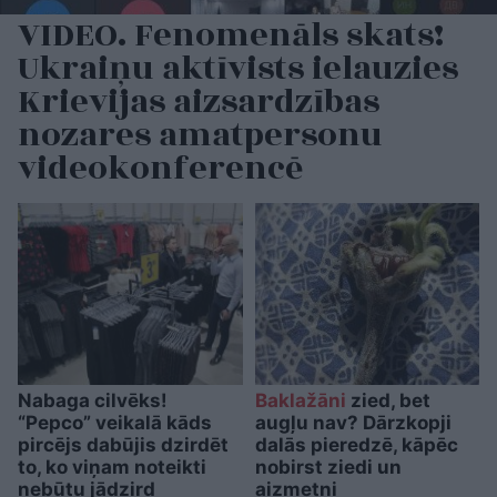
VIDEO. Fenomenāls skats!
Ukraiņu aktīvists ielauzies
Krievijas aizsardzības
nozares amatpersonu
videokonferencē
Nabaga cilvēks!
Baklažāni
zied, bet
“Pepco” veikalā kāds
augļu nav? Dārzkopji
pircējs dabūjis dzirdēt
dalās pieredzē, kāpēc
to, ko viņam noteikti
nobirst ziedi un
nebūtu jādzird
aizmetņi