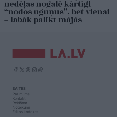
nedēļas nogalē kārtīgi
“nodos uguņus”, bet vienai
– labāk palikt mājās
SAITES
Par mums
Kontakti
Reklāma
Noteikumi
Ētikas kodekss