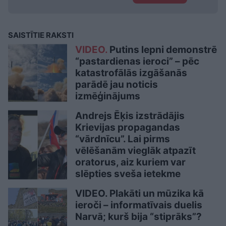
SAISTĪTIE RAKSTI
VIDEO.
Putins lepni demonstrē
“pastardienas ieroci” – pēc
katastrofālās izgāšanās
parādē jau noticis
izmēģinājums
Andrejs Ēķis izstrādājis
Krievijas propagandas
“vārdnīcu”. Lai pirms
vēlēšanām vieglāk atpazīt
oratorus, aiz kuriem var
slēpties sveša ietekme
VIDEO. Plakāti un mūzika kā
ieroči – informatīvais duelis
Narvā; kurš bija “stiprāks”?