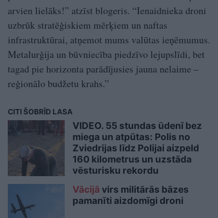
arvien lielāks!” atzīst blogeris. “Ienaidnieka droni
uzbrūk stratēģiskiem mērķiem un naftas
infrastruktūrai, atņemot mums valūtas ieņēmumus.
Metalurģija un būvniecība piedzīvo lejupslīdi, bet
tagad pie horizonta parādījusies jauna nelaime –
reģionālo budžetu krahs.”
CITI ŠOBRĪD LASA
VIDEO. 55 stundas ūdenī bez
miega un atpūtas: Polis no
Zviedrijas līdz Polijai aizpeld
160 kilometrus un uzstāda
vēsturisku rekordu
Vācijā
virs militārās bāzes
pamanīti aizdomīgi droni