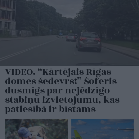
VIDEO. “Kārtējais Rīgas
domes šedevrs!” Šoferis
dusmīgs par nejēdzīgo
stabiņu izvietojumu, kas
patiesībā ir bīstams