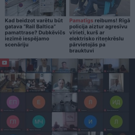
Kad beidzot varētu būt
Pamatīgs
reibums! Rīgā
gatava “Rail Baltica”
policija aiztur agresīvu
pamattrase? Dubkēvičs
vīrieti, kurš ar
iezīmē iespējamo
elektrisko riteņkrēslu
scenāriju
pārvietojās pa
brauktuvi