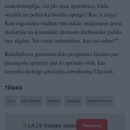
maksātnespēja, vai jūs maz apzināties, kāda
sociālā un politiskā bumba sprāgs? Kur ir izeja?
Kad reģionālie budžeti būs tukši, miljoniem ārstu,
skolotāju un komunālo dienestu darbinieku paliks
bez algām. Vai varat iedomāties, kas tad sekos?”
Kalašņikova pesimistiskās prognozes liecina par
pieaugošu spriedzi pat to aprindu vidū, kas
iepriekš dedzīgi atbalstīja iebrukumu Ukrainā.
TĒMAS
droni
karš Ukrainā
protesti
sankcijas
Vladimirs Putins
LA.LV Google ziņās
Pievienot