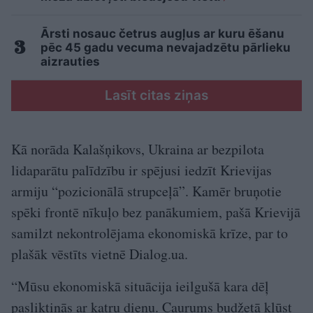
Ārsti nosauc četrus augļus ar kuru ēšanu
pēc 45 gadu vecuma nevajadzētu pārlieku
aizrauties
Lasīt citas ziņas
Kā norāda Kalašņikovs, Ukraina ar bezpilota
lidaparātu palīdzību ir spējusi iedzīt Krievijas
armiju “pozicionālā strupceļā”. Kamēr bruņotie
spēki frontē nīkuļo bez panākumiem, pašā Krievijā
samilzt nekontrolējama ekonomiskā krīze, par to
plašāk vēstīts vietnē Dialog.ua.
“Mūsu ekonomiskā situācija ieilgušā kara dēļ
pasliktinās ar katru dienu. Caurums budžetā kļūst