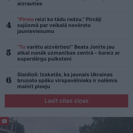
aizrauties
“Pirmo
reizi ko tādu redzu.” Pircēji
sajūsmā par veikalā novēroto
jaunieviesumu
“Tu
varētu aizvērties!” Beata Jonīte jau
atkal nonāk uzmanības centrā – šoreiz ar
superdārgu pulksteni
Slaidiņš: Izskatās, ka jaunais Ukrainas
bruņoto spēku virspavēlnieks ir nolēmis
mainīt pieeju
Lasīt citas ziņas