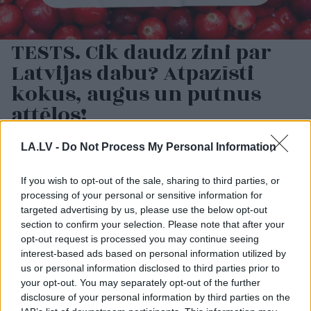
TESTS. Cik daudz zini par
Latvijas dabu? Atpazīsti
kokus, augus un putnus
attēlos!
LA.LV -
Do Not Process My Personal Information
If you wish to opt-out of the sale, sharing to third parties, or
processing of your personal or sensitive information for
targeted advertising by us, please use the below opt-out
section to confirm your selection. Please note that after your
opt-out request is processed you may continue seeing
interest-based ads based on personal information utilized by
us or personal information disclosed to third parties prior to
Vācijā
virs militārās
“Man pat neomulīgi
your opt-out. You may separately opt-out of the further
bāzes pamanīti
palika!” Sēņotāja mežā
disclosure of your personal information by third parties on the
aizdomīgi droni
uziet ļoti biedējošu