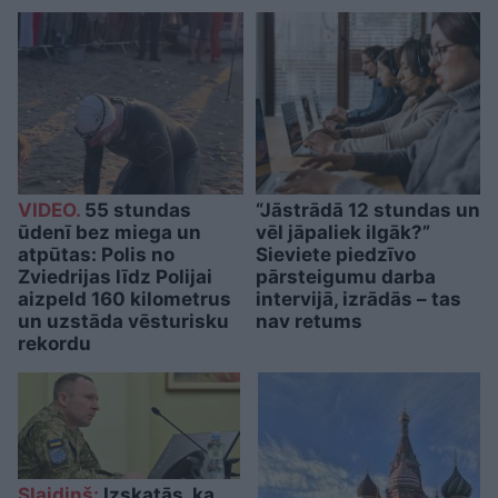
VIDEO.
55 stundas
“Jāstrādā 12 stundas un
ūdenī bez miega un
vēl jāpaliek ilgāk?”
atpūtas: Polis no
Sieviete piedzīvo
Zviedrijas līdz Polijai
pārsteigumu darba
aizpeld 160 kilometrus
intervijā, izrādās – tas
un uzstāda vēsturisku
nav retums
rekordu
Slaidiņš:
Izskatās, ka