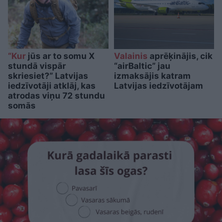
“Kur
jūs ar to somu X
Valainis
aprēķinājis, cik
stundā vispār
“airBaltic” jau
skriesiet?” Latvijas
izmaksājis katram
iedzīvotāji atklāj, kas
Latvijas iedzīvotājam
atrodas viņu 72 stundu
somās