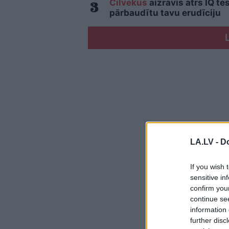
Cilvēkus
aizrāvis ātrs IQ te
pārbaudītu tavu erudīciju
LA.LV -
Do
If you wish 
sensitive in
confirm you
continue se
information 
further disc