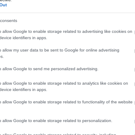
Out
iem visa dzīve bija
Ceļojums
atcelts, bet
kšā!” Bauskas
naudas nav – tūrisma
Atcelt
Ziņot
consents
dā nošauto suņu
operatora “Digitours”
nieks tiesā nespēj
klienti nonākuši
o allow Google to enable storage related to advertising like cookies on
īt asaras
neapskaužamā
evice identifiers in apps.
situācijā
o allow my user data to be sent to Google for online advertising
s.
ekritusi nodot savus bagātinātā urāna krājumus.
inātā urāna krājumi paliks tur, kur tie atrodas.
to allow Google to send me personalized advertising.
o allow Google to enable storage related to analytics like cookies on
evice identifiers in apps.
o allow Google to enable storage related to functionality of the website
o allow Google to enable storage related to personalization.
o allow Google to enable storage related to security, including