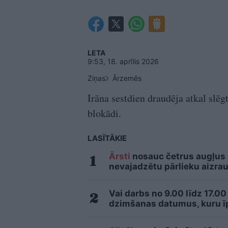
LETA
9:53, 18. aprīlis 2026
Ziņas
Ārzemēs
Irāna sestdien draudēja atkal slē
blokādi.
LASĪTĀKIE
Ārsti
nosauc četrus augļus
nevajadzētu pārlieku aizrau
Vai darbs no 9.00 līdz 17.00
dzimšanas datumus, kuru īpa