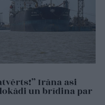
tvērts!” Irāna asi
lokādi un brīdina par