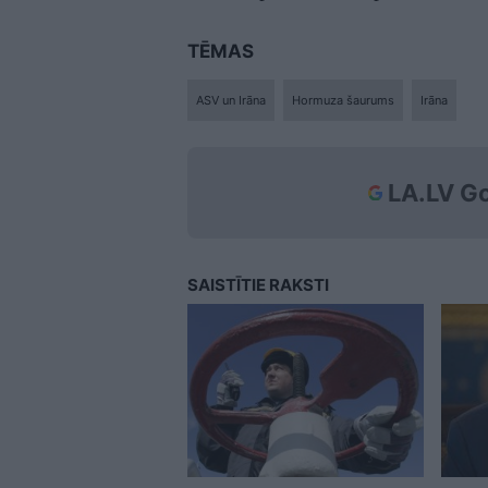
TĒMAS
ASV un Irāna
Hormuza šaurums
Irāna
LA.LV Go
SAISTĪTIE RAKSTI