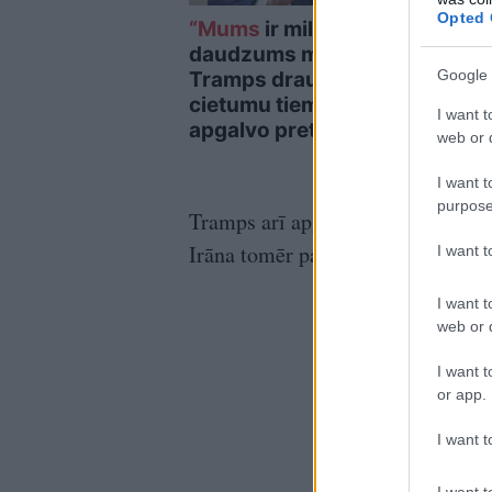
Opted 
“Mums
ir milzīgs
“Viņ
daudzums munīcijas!”
prie
Google 
Tramps draud ar
nova
cietumu tiem, kuri
saim
I want t
apgalvo pretējo
vald
web or d
I want t
purpose
Tramps arī apgalvoja, ka Irāna pi
Irāna tomēr paziņoja, ka tās bagāt
I want 
I want t
web or d
I want t
or app.
I want t
I want t