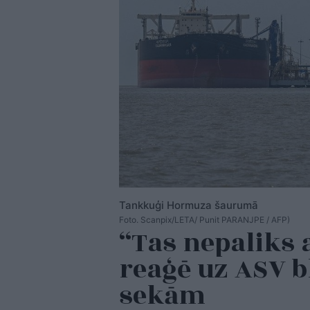
Tankkuģi Hormuza šaurumā
Foto. Scanpix/LETA/ Punit PARANJPE / AFP)
“Tas nepaliks a
reaģē uz ASV b
sekām