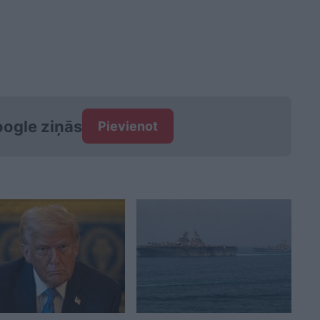
ogle ziņās
Pievienot