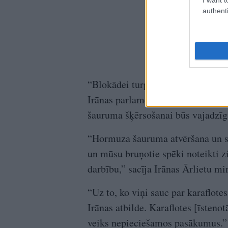
authenti
“Blokādei turpinoties, Hormuza ša
Irānas parlamenta spīkers Moham
šauruma šķērsošanai būs vajadzīg
“Hormuza šauruma atvēršana un slē
un mūsu bruņotie spēki noteikti zi
darbību,” sacīja Irānas Ārlietu mi
“Uz to, ko viņi sauc par karaflotes
Irānas atbilde. Karaflotes [īsteno
veiks nepieciešamos pasākumus.”