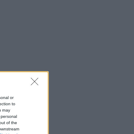
sonal or
ection to
ou may
 personal
out of the
 downstream