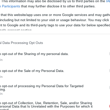
. This information may also be disclosed by us to third parties on the
IA
c tam, kad ASV prezidents Donalds Tramps un
Participants
that may further disclose it to other third parties.
agči piektdien paziņoja, ka Hormuza šaurums ASV
 that this website/app uses one or more Google services and may gath
ā atvērts komerciālajiem tankkuģiem un kravas
including but not limited to your visit or usage behaviour. You may click 
 to Google and its third-party tags to use your data for below specifi
ogle consent section.
raflote turpinās bloķēt Irānas ostas līdz brīdim,
l Data Processing Opt Outs
pabeigta. Viņš pauda cerību, ka rezolūcija tiks
o daļu jautājumu jau ir panākta vienošanās”.
o opt-out of the Sharing of my personal data.
In
o opt-out of the Sale of my Personal Data.
In
to opt-out of processing my Personal Data for Targeted
ing.
In
o opt-out of Collection, Use, Retention, Sale, and/or Sharing
ersonal Data that Is Unrelated with the Purposes for which it
lected.