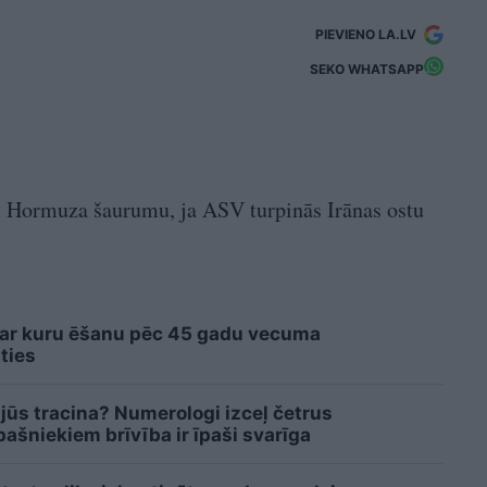
PIEVIENO LA.LV
SEKO WHATSAPP
gt Hormuza šaurumu, ja ASV turpinās Irānas ostu
 ar kuru ēšanu pēc 45 gadu vecuma
ties
 jūs tracina? Numerologi izceļ četrus
šniekiem brīvība ir īpaši svarīga