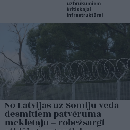
uzbrukumiem
kritiskajai
infrastruktūrai
No Latvijas uz Somiju veda
desmitiem patvēruma
meklētāju – robežsargi