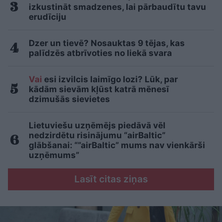
izkustināt smadzenes, lai pārbaudītu tavu
erudīciju
Dzer un tievē? Nosauktas 9 tējas, kas
palīdzēs atbrīvoties no liekā svara
Vai
esi izvilcis laimīgo lozi? Lūk, par
kādām sievām kļūst katrā mēnesī
dzimušās sievietes
Lietuviešu uzņēmējs piedāvā vēl
nedzirdētu risinājumu “airBaltic”
glābšanai: “”airBaltic” mums nav vienkārši
uzņēmums”
Lasīt citas ziņas