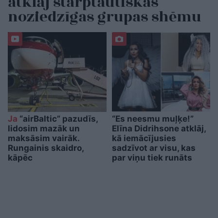
atklāj starptautiskas
noziedzīgas grupas shēmu
Ja
“airBaltic” pazudīs,
“Es neesmu muļķe!”
lidosim mazāk un
Elīna Didrihsone atklāj,
maksāsim vairāk.
kā iemācījusies
Rungainis skaidro,
sadzīvot ar visu, kas
kāpēc
par viņu tiek runāts