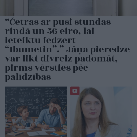
“Četras ar pusi stundas
rindā un 56 eiro, lai
ieteiktu iedzert
“Ibumetin”.” Jāņa pieredze
var likt divreiz padomāt,
pirms vērsties pēc
palīdzības