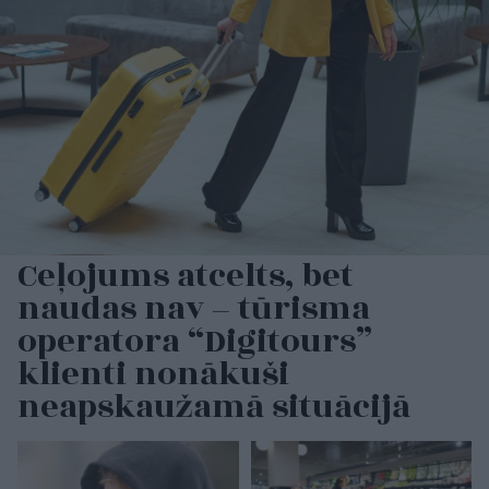
Ceļojums atcelts, bet
naudas nav – tūrisma
operatora “Digitours”
klienti nonākuši
neapskaužamā situācijā