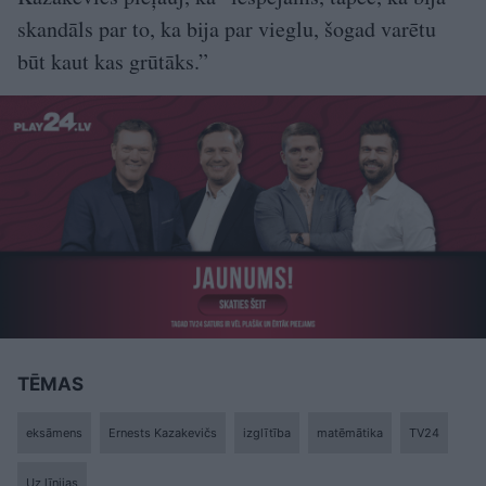
skandāls par to, ka bija par vieglu, šogad varētu
būt kaut kas grūtāks.”
TĒMAS
eksāmens
Ernests Kazakevičs
izglītība
matēmātika
TV24
Uz līnijas