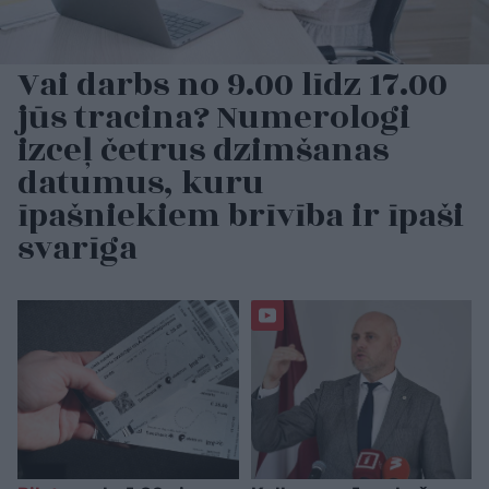
Vai darbs no 9.00 līdz 17.00
jūs tracina? Numerologi
izceļ četrus dzimšanas
datumus, kuru
īpašniekiem brīvība ir īpaši
svarīga