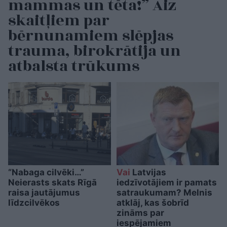
mammas un tēta!” Aiz
skaitļiem par
bērnunamiem slēpjas
trauma, birokrātija un
atbalsta trūkums
“Nabaga cilvēki…”
Vai
Latvijas
Neierasts skats Rīgā
iedzīvotājiem ir pamats
raisa jautājumus
satraukumam? Melnis
līdzcilvēkos
atklāj, kas šobrīd
zināms par
iespējamiem