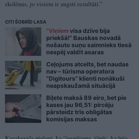
skolēnus, jo visiem ir augsti rezultāti.”
CITI ŠOBRĪD LASA
“Viņiem
visa dzīve bija
priekšā!” Bauskas novadā
nošauto suņu saimnieks tiesā
nespēj valdīt asaras
Ceļojums atcelts, bet naudas
nav – tūrisma operatora
“Digitours” klienti nonākuši
neapskaužamā situācijā
Biļete maksā 89 eiro, bet pie
kases jau 96,51: pircēju
pārsteidz trīs obligātas
komisijas maksas
Kazakevičs pieļauj, ka “iespējams, tāpēc, ka bija