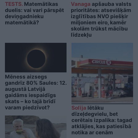
TESTS.
Matemātikas
Vanaga
apšauba valsts
duelis: vai vari pārspēt
prioritātes: atsevišķām
deviņgadnieku
izglītības NVO piešķir
matemātikā?
miljoniem eiro, kamēr
skolām trūkst mācību
līdzekļu
Mēness aizsegs
gandrīz 80% Saules: 12.
augustā Latvijā
gaidāms iespaidīgs
skats – ko tajā brīdī
varam piedzīvot?
Solīja
lētāku
dīzeļdegvielu, bet
cerētais izpalika: tagad
atklājies, kas patiesībā
notika ar cenām