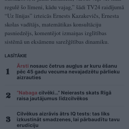
regulē šo līmeni, kādu vajag,” šādi TV24 raidījumā
“Uz līnijas” izteicās Ernests Kazakevičs, Ernesta
skolas vadītājs, matemātikas konsultāciju
pasniedzējs, komentējot izmaiņas izglītības
sistēmā un eksāmenu sarežģītības dinamiku.
LASĪTĀKIE
Ārsti
nosauc četrus augļus ar kuru ēšanu
pēc 45 gadu vecuma nevajadzētu pārlieku
aizrauties
“Nabaga
cilvēki…” Neierasts skats Rīgā
raisa jautājumus līdzcilvēkos
Cilvēkus aizrāvis ātrs IQ tests: tas liks
izkustināt smadzenes, lai pārbaudītu tavu
erudīciju