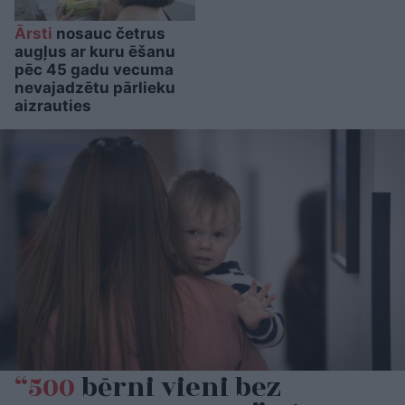
Ārsti
nosauc četrus
augļus ar kuru ēšanu
pēc 45 gadu vecuma
nevajadzētu pārlieku
aizrauties
“500
bērni vieni bez