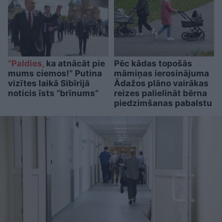
“Paldies,
ka atnācāt pie
Pēc kādas topošās
mums ciemos!” Putina
māmiņas ierosinājuma
vizītes laikā Sibīrijā
Ādažos plāno vairākas
noticis īsts “brīnums”
reizes palielināt bērna
piedzimšanas pabalstu