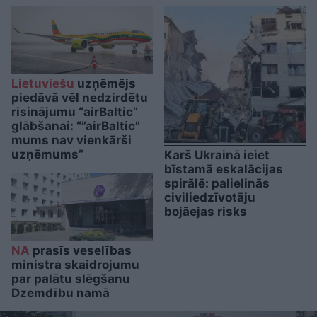
Lietuviešu
uzņēmējs
piedāvā vēl nedzirdētu
risinājumu “airBaltic”
glābšanai: “”airBaltic”
mums nav vienkārši
uzņēmums”
Karš Ukrainā ieiet
bīstamā eskalācijas
spirālē: palielinās
civiliedzīvotāju
bojāejas risks
NA
prasīs veselības
ministra skaidrojumu
par palātu slēgšanu
Dzemdību namā