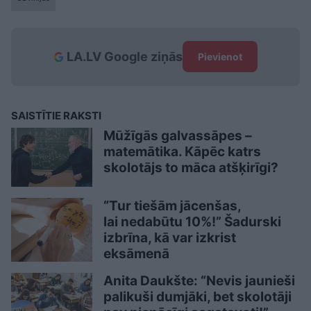
LA.LV Google ziņās
Pievienot
SAISTĪTIE RAKSTI
Mūžīgās galvassāpes –
matemātika. Kāpēc katrs
skolotājs to māca atšķirīgi?
“Tur tiešām jācenšas,
lai nedabūtu 10%!” Šadurski
izbrīna, kā var izkrist
eksāmenā
Anita Daukšte: “Nevis jaunieši
palikuši dumjāki, bet skolotāji