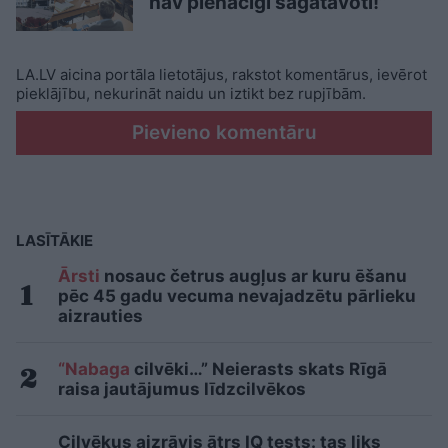
nav pienācīgi sagatavoti!”
LA.LV aicina portāla lietotājus, rakstot komentārus, ievērot
pieklājību, nekurināt naidu un iztikt bez rupjībām.
Pievieno komentāru
LASĪTĀKIE
Ārsti
nosauc četrus augļus ar kuru ēšanu
pēc 45 gadu vecuma nevajadzētu pārlieku
aizrauties
“Nabaga
cilvēki…” Neierasts skats Rīgā
raisa jautājumus līdzcilvēkos
Cilvēkus aizrāvis ātrs IQ tests: tas liks