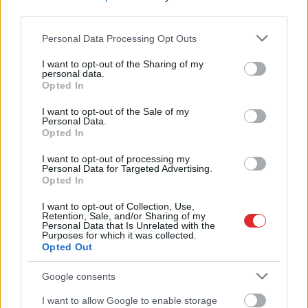
lielu dzīvokli ir gandrīz
third parties.
nereāli – situācija arvien
Please note that this website/app uses one or more Google
pasliktinās
Personal Data Processing Opt Outs
services and may gather and store information including but
not limited to your visit or usage behaviour. You may click to
I want to opt-out of the Sharing of my
personal data.
grant or deny consent to Google and its third-party tags to
Opted In
use your data for below specified purposes in below Google
consent section.
I want to opt-out of the Sale of my
Personal Data.
Opted In
I want to opt-out of processing my
Personal Data for Targeted Advertising.
Opted In
Priekules
traģēdijas
Ja
dārzā trūkst saules,
lietā jauns pavērsiens:
pievērs uzmanību šai
I want to opt-out of Collection, Use,
Retention, Sale, and/or Sharing of my
apcietinātā policista
hortenzijai – tā lieliski
Personal Data that Is Unrelated with the
aizstāvis vērsies tiesā
jūtas arī ēnā
Purposes for which it was collected.
Opted Out
Google consents
I want to allow Google to enable storage
Atcelt
Ziņot