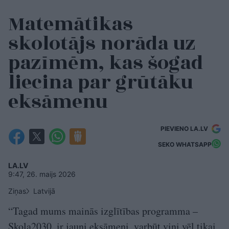
Matemātikas
skolotājs norāda uz
pazīmēm, kas šogad
liecina par grūtāku
eksāmenu
PIEVIENO LA.LV
SEKO WHATSAPP
LA.LV
9:47, 26. maijs 2026
Ziņas
Latvijā
“Tagad mums mainās izglītības programma –
Skola2030, ir jauni eksāmeni, varbūt viņi vēl tikai