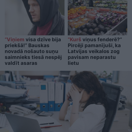
“Viņiem
visa dzīve bija
“Kurš
viņus fenderē?”
priekšā!” Bauskas
Pircēji pamanījuši, ka
novadā nošauto suņu
Latvijas veikalos zog
saimnieks tiesā nespēj
pavisam neparastu
valdīt asaras
lietu