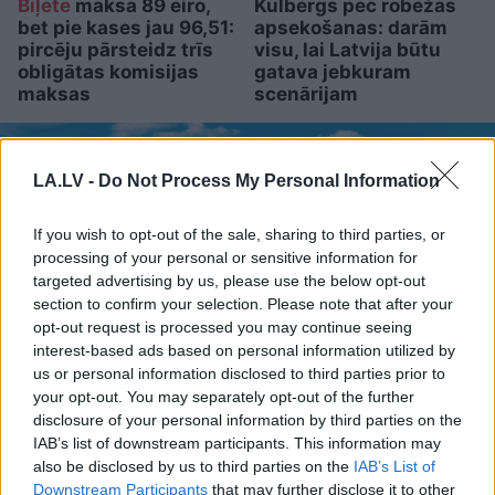
Biļete
maksā 89 eiro,
Kulbergs pēc robežas
bet pie kases jau 96,51:
apsekošanas: darām
pircēju pārsteidz trīs
visu, lai Latvija būtu
obligātas komisijas
gatava jebkuram
maksas
scenārijam
LA.LV -
Do Not Process My Personal Information
If you wish to opt-out of the sale, sharing to third parties, or
processing of your personal or sensitive information for
targeted advertising by us, please use the below opt-out
section to confirm your selection. Please note that after your
opt-out request is processed you may continue seeing
interest-based ads based on personal information utilized by
us or personal information disclosed to third parties prior to
your opt-out. You may separately opt-out of the further
disclosure of your personal information by third parties on the
Šajās
Eiropas pilsētās
IAB’s list of downstream participants. This information may
nopirkt 70 kvadrātmetru
also be disclosed by us to third parties on the
IAB’s List of
Downstream Participants
that may further disclose it to other