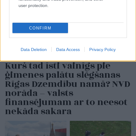
user protection.
CONFIRM
Data Deletion
Data Access
Privacy Policy
Kurš tad īsti vainīgs pie
ģimenes palātu slēgšanas
Rīgas Dzemdību namā? NVD
norāda – valsts
finansējumam ar to neesot
nekāda sakara