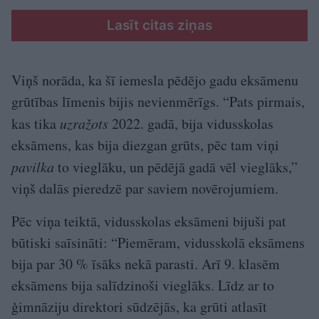
Lasīt citas ziņas
Viņš norāda, ka šī iemesla pēdējo gadu eksāmenu
grūtības līmenis bijis nevienmērīgs. “Pats pirmais,
kas tika
uzražots
2022. gadā, bija vidusskolas
eksāmens, kas bija diezgan grūts, pēc tam viņi
pavilka
to vieglāku, un pēdējā gadā vēl vieglāks,”
viņš dalās pieredzē par saviem novērojumiem.
Pēc viņa teiktā, vidusskolas eksāmeni bijuši pat
būtiski saīsināti: “Piemēram, vidusskolā eksāmens
bija par 30 % īsāks nekā parasti. Arī 9. klasēm
eksāmens bija salīdzinoši vieglāks. Līdz ar to
ģimnāziju direktori sūdzējās, ka grūti atlasīt