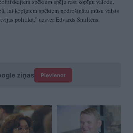
olitiskajiem spēkiem spēju rast kopīgu valodu,
rpā, lai kopīgiem spēkiem nodrošinātu mūsu valsts
tvijas politikā,” uzsver Edvards Smiltēns.
ogle ziņās
Pievienot