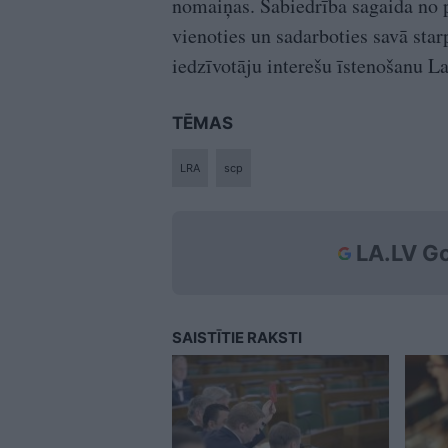
nomaiņas. Sabiedrība sagaida no p
vienoties un sadarboties savā sta
iedzīvotāju interešu īstenošanu La
TĒMAS
LRA
scp
LA.LV Go
SAISTĪTIE RAKSTI