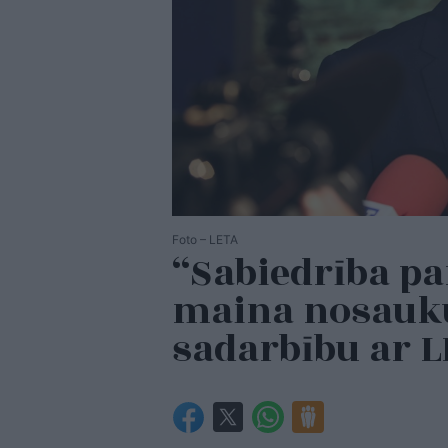
Foto – LETA
“Sabiedrība p
maina nosauku
sadarbību ar 