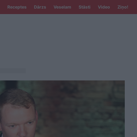
Receptes
Dārzs
Veselam
Stāsti
Video
Ziņo!