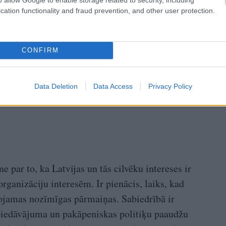
cation functionality and fraud prevention, and other user protection.
CONFIRM
Data Deletion
Data Access
Privacy Policy
par to, ka Latvijas un tās cilvēku intereses ir
organizāciju interesēm. Ir pienācis, laiks, kad
ērojamas nozīmīgas pārmaiņas. Sabiedrībā ir
 piedāvājuma un pakāpeniskas politiķu paaudžu