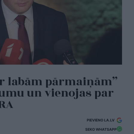
ar labām pārmaiņām”
mu un vienojas par
LRA
PIEVIENO LA.LV
SEKO WHATSAPP