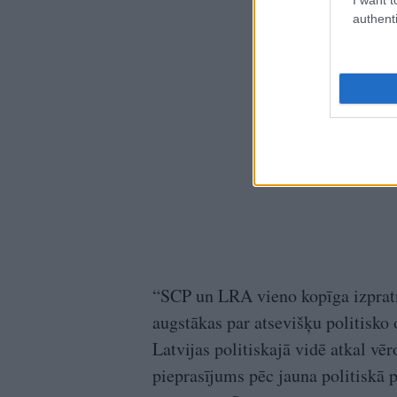
authenti
“SCP un LRA vieno kopīga izpratne 
augstākas par atsevišķu politisko 
Latvijas politiskajā vidē atkal v
pieprasījums pēc jauna politiskā