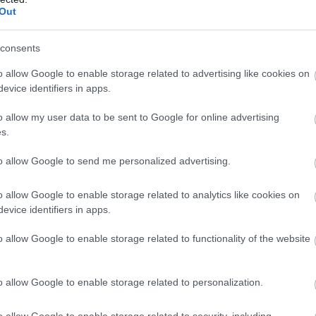
Out
Atcelt
Ziņot
consents
o allow Google to enable storage related to advertising like cookies on
evice identifiers in apps.
o allow my user data to be sent to Google for online advertising
s
rokmūzikas
Renovācijas laikā
s.
ieks un mūzikas
Olainē kādā namā
to allow Google to send me personalized advertising.
atnieks Klāss
sācies peļu iebrukums:
ere
vienā dzīvoklī notverts
o allow Google to enable storage related to analytics like cookies on
ap 40 grauzēju
evice identifiers in apps.
nizācijas SCP valdes priekšsēdētāja Edvarda
o allow Google to enable storage related to functionality of the website
tiju apvienības LRA Pārstāvju sapulci, kurā abas
par sadarbības veidošanu.
o allow Google to enable storage related to personalization.
o allow Google to enable storage related to security, including