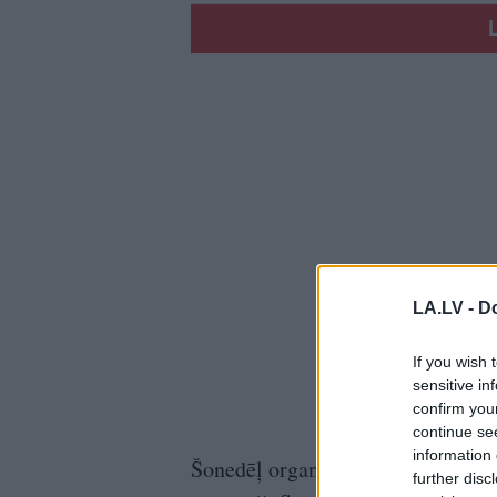
LA.LV -
Do
If you wish 
sensitive in
confirm you
continue se
information 
Šonedēļ organizācijai ir pievienoj
further disc