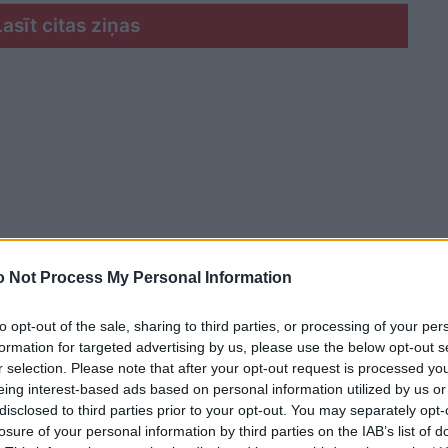
Lasīt citas ziņas
 Not Process My Personal Information
to opt-out of the sale, sharing to third parties, or processing of your per
formation for targeted advertising by us, please use the below opt-out s
r selection. Please note that after your opt-out request is processed y
eing interest-based ads based on personal information utilized by us or
disclosed to third parties prior to your opt-out. You may separately opt-
ušies vēl vairāki desmiti jaunu biedru, informē tās
losure of your personal information by third parties on the IAB’s list of