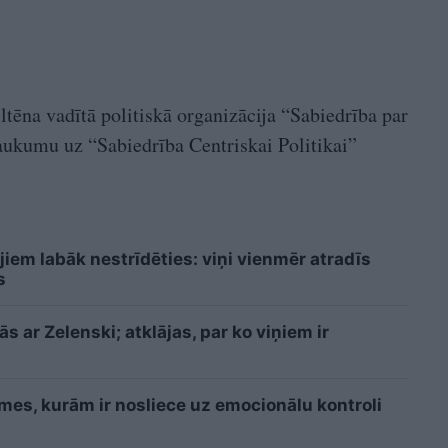
ēna vadītā politiskā organizācija “Sabiedrība par
ukumu uz “Sabiedrība Centriskai Politikai”
iem labāk nestrīdēties: viņi vienmēr atradīs
s
 ar Zelenski; atklājas, par ko viņiem ir
īmes, kurām ir nosliece uz emocionālu kontroli