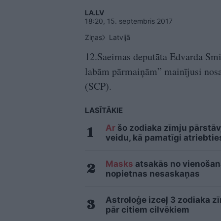
LA.LV
18:20, 15. septembris 2017
Ziņas
Latvijā
12.Saeimas deputāta Edvarda Smilt
labām pārmaiņām” mainījusi nosa
(SCP).
LASĪTĀKIE
Ar
šo zodiaka zīmju pārstāvj
veidu, kā pamatīgi atriebtie
Masks
atsakās no vienošanās
nopietnas nesaskaņas
Astroloģe izceļ 3 zodiaka z
pār citiem cilvēkiem