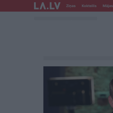
Ziņas
Kokteilis
Mājas