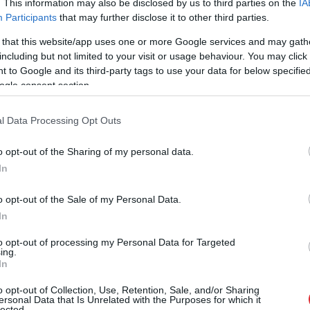
es ar politisko partiju apvienības “Latvijas
. This information may also be disclosed by us to third parties on the
IA
Participants
that may further disclose it to other third parties.
enojusies par sadarbību 12. Saeimā, savstarpēju
un iespējamu kopīgu politisko iniciatīvu virzību.
 that this website/app uses one or more Google services and may gath
including but not limited to your visit or usage behaviour. You may click 
 to Google and its third-party tags to use your data for below specifi
nizācijas “Sabiedrība Centriskai Politikai” valdes
ogle consent section.
ika dibināta biedrība “Sabiedrība Citai Politikai
matiem savulaik izveidota politiskā partija. Tas
l Data Processing Opt Outs
tvijā, kas aizsāka jaunu desmitgadi mūsu valsts
o opt-out of the Sharing of my personal data.
jaunus līderus un sabiedrībai piedāvāja jaunas
In
ļa ideju jau ir īstenotas. Sabiedrības pieprasījuma
nākamās Saeimas vēlēšanas, iespējams, atkal
o opt-out of the Sale of my Personal Data.
In
umu Latvijā. Tādēļ tika atjaunota biedrība, kas
Centriskai Politikai” – skaidri iezīmējot politisko
to opt-out of processing my Personal Data for Targeted
ing.
entriski demokrātisku politisku spēku.”
In
o opt-out of Collection, Use, Retention, Sale, and/or Sharing
ersonal Data that Is Unrelated with the Purposes for which it
lected.