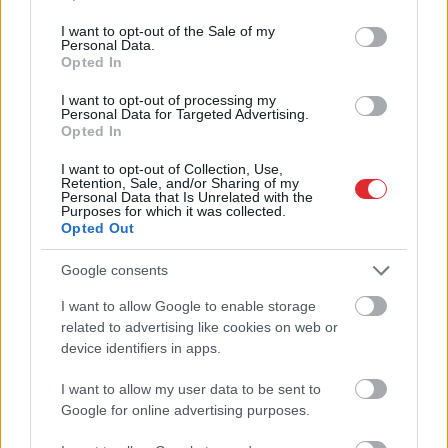
use your data for below specified purposes in below Google
“Svarīgi šajā sfērā pieņemt darbā
tos, kas neprot krievu valodu,”
consent section.
I want to opt-out of the Sale of my
žurnālists dalās ar dēla pieredzi
Personal Data.
Opted In
“Hesburger”
I want to opt-out of processing my
Personal Data for Targeted Advertising.
3
latviešu valodā izplatītas kļūdas,
Opted In
no kurām pavisam vienkārši vari
izvairīties
I want to opt-out of Collection, Use,
Retention, Sale, and/or Sharing of my
Personal Data that Is Unrelated with the
Purposes for which it was collected.
“Tā vienmēr ir bijusi Baltijas valstu
Opted Out
problēma…” Latvijā dzirdētais
pamatīgi samulsinājis tiktokeri
Google consents
I want to allow Google to enable storage
Atcelt
Ziņot
“Es nesaprotu, ko viņš runā!”
related to advertising like cookies on web or
Sieviete un policists strīdas par
device identifiers in apps.
krievvalodīga taksista tiesībām –
kuram ir taisnība?
I want to allow my user data to be sent to
Google for online advertising purposes.
Jeļena Brokāne par skarbo