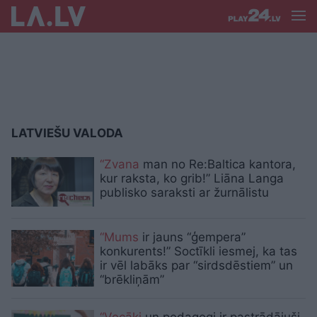
LATVIEŠU VALODA
“Zvana
man no Re:Baltica kantora,
kur raksta, ko grib!” Liāna Langa
publisko saraksti ar žurnālistu
“Mums
ir jauns “ģempera”
konkurents!” Soctīkli iesmej, ka tas
ir vēl labāks par “sirdsdēstiem” un
“brēkliņām”
“Vecāki
un pedagogi ir pastrādājuši