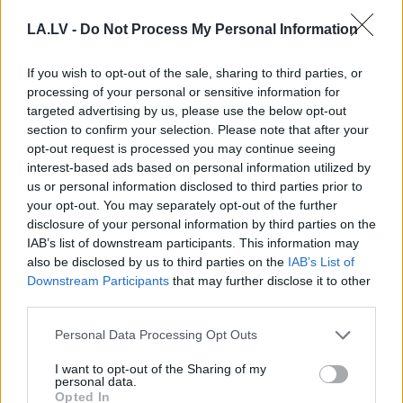
“Latviešu valoda taču ir tik varena!”
LA.LV -
Do Not Process My Personal Information
Slavenu Latvijas basketbolistu
mamma nicinoši izsakās par valsts
If you wish to opt-out of the sale, sharing to third parties, or
valodu
processing of your personal or sensitive information for
targeted advertising by us, please use the below opt-out
Bergs
par juristu apsēstību ar vārdu
section to confirm your selection. Please note that after your
“firma”: kāpēc nevar vienkārši teikt
opt-out request is processed you may continue seeing
“uzņēmuma nosaukums”?
interest-based ads based on personal information utilized by
us or personal information disclosed to third parties prior to
your opt-out. You may separately opt-out of the further
“Nav
tāda Līgo! Atkrievosim Latviju!”
disclosure of your personal information by third parties on the
Liāna Langa pirms svētkiem ievieš
IAB’s list of downstream participants. This information may
skaidrību; soctīklotāji dusmojas
also be disclosed by us to third parties on the
IAB’s List of
Downstream Participants
that may further disclose it to other
third parties.
VIDEO.
“Baška, Džurmala,
Aikavana…” soctīklotāji sajūsmā ar
Please note that this website/app uses one or more Google
Personal Data Processing Opt Outs
ārzemnieces centieniem izrunāt
services and may gather and store information including but
Latvijas pilsētu nosaukumus
not limited to your visit or usage behaviour. You may click to
I want to opt-out of the Sharing of my
personal data.
grant or deny consent to Google and its third-party tags to
Opted In