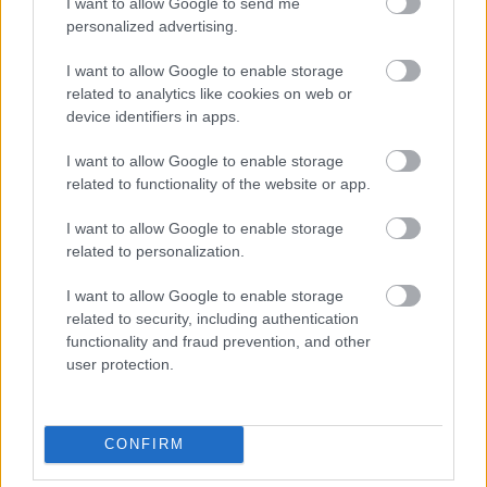
I want to allow Google to send me
izglītības sistēmas realitāti:
personalized advertising.
“Ģimenē visi, kas mācās skolās,
ienīst šo priekšmetu”
I want to allow Google to enable storage
related to analytics like cookies on web or
VIDEO. Kuram sanāca vislabāk?
device identifiers in apps.
Amerikāņi lasa latviešu valodas
mēles mežģus
I want to allow Google to enable storage
related to functionality of the website or app.
Kartīte vai kartiņa? Valodas pratēji
I want to allow Google to enable storage
aizkaitināti par frāzi, kas regulāri
related to personalization.
izskan veikalos
I want to allow Google to enable storage
related to security, including authentication
“Gadījās
čē pē!” Noskaidrojam, ko
functionality and fraud prevention, and other
īsti nozīmē šis burtu salikums – “čē
user protection.
pē”!
1332
Krievijas pilsoņi gatavojas
CONFIRM
labprātīgi pamest Latviju? Tik