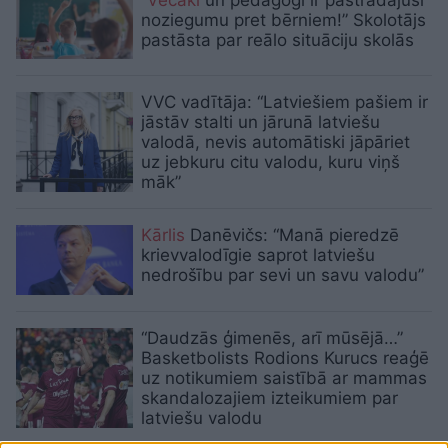
noziegumu pret bērniem!” Skolotājs
pastāsta par reālo situāciju skolās
VVC vadītāja: “Latviešiem pašiem ir
jāstāv stalti un jārunā latviešu
valodā, nevis automātiski jāpāriet
uz jebkuru citu valodu, kuru viņš
māk”
Kārlis
Danēvičs: “Manā pieredzē
krievvalodīgie saprot latviešu
nedrošību par sevi un savu valodu”
“Daudzās ģimenēs, arī mūsējā…”
Basketbolists Rodions Kurucs reaģē
uz notikumiem saistībā ar mammas
skandalozajiem izteikumiem par
latviešu valodu