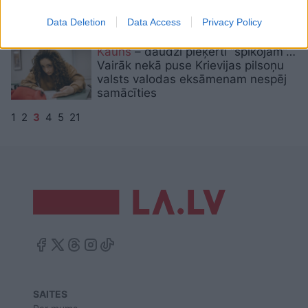
daudzi nav pieteikušies obligātajai
valodas pārbaudei
Data Deletion
Data Access
Privacy Policy
Kauns
– daudzi pieķerti “špikojam”…
Vairāk nekā puse Krievijas pilsoņu
valsts valodas eksāmenam nespēj
samācīties
1
2
3
4
5
21
SAITES