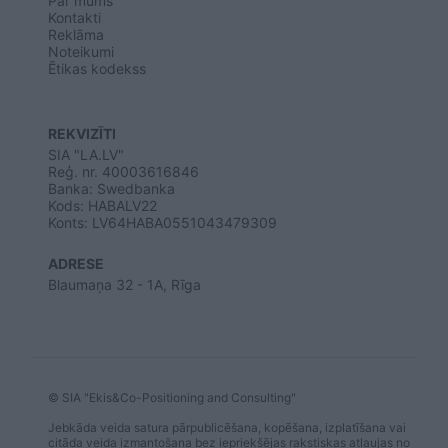
Par mums
Kontakti
Reklāma
Noteikumi
Ētikas kodekss
REKVIZĪTI
SIA "LA.LV"
Reģ. nr. 40003616846
Banka: Swedbanka
Kods: HABALV22
Konts: LV64HABA0551043479309
ADRESE
Blaumaņa 32 - 1A, Rīga
© SIA "Ekis&Co-Positioning and Consulting"
Jebkāda veida satura pārpublicēšana, kopēšana, izplatīšana vai
citāda veida izmantošana bez iepriekšējas rakstiskas atļaujas no