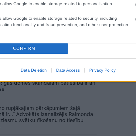
o allow Google to enable storage related to personalization.
al tiesa pāraudzina policiju!” Arī tev var
o allow Google to enable storage related to security, including
s kā šai autovadītājai – uzzini, kā
cation functionality and fraud prevention, and other user protection.
Dāvidu Krūmiņu “somu mežos”?
CONFIRM
s skaidro, vai redzēt meklēšanā
nātu personu ir noziegums
Data Deletion
Data Access
Privacy Policy
būt daudz nopietnākas juridiskas
Rīgas domes skandālam patiesībā ir arī
se
no rupjākajiem pārkāpumiem šajā
ā ir…” Advokāts izanalizējis Raimonda
ziesmu svētku rīkošanu no tiesību
s