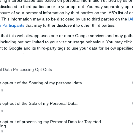
eing interest-based ads based on personal information utilized by us or
, vai drīkst publicēt izlaiduma bildes,
disclosed to third parties prior to your opt-out. You may separately opt-
dzami citi cilvēki
losure of your personal information by third parties on the IAB’s list of
. This information may also be disclosed by us to third parties on the
IA
Participants
that may further disclose it to other third parties.
eātrim šis var radīt virkni nepatikšanu:
 that this website/app uses one or more Google services and may gath
 komentē teātra neparasto prasību
jiem
including but not limited to your visit or usage behaviour. You may click 
 to Google and its third-party tags to use your data for below specifi
ogle consent section.
as auto pieķerts ātruma pārkāpumā –
s skaidro pārsteidzošo tiesas lēmumu
l Data Processing Opt Outs
o opt-out of the Sharing of my personal data.
In
s vairākas ļoti interesantas juridiskas
…” Saules paneļi var radīt nopietnas
mas
o opt-out of the Sale of my Personal Data.
In
ID vecuma pārbaude var radīt
to opt-out of processing my Personal Data for Targeted
ing.
us riskus. Advokāts par jauno kārtību
In