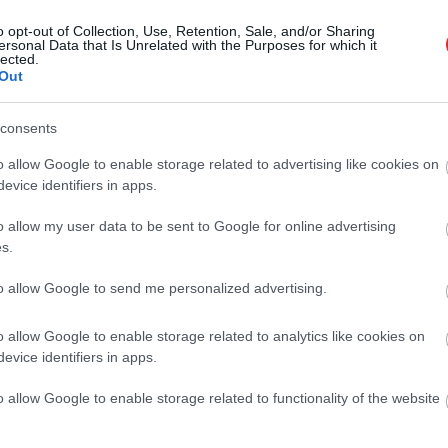
veikalos
o opt-out of Collection, Use, Retention, Sale, and/or Sharing
ersonal Data that Is Unrelated with the Purposes for which it
lected.
antijām…. Apdrošināšana neglābs
Out
us, kas dodas uz AAE un Ēģipti
Atcelt
Ziņot
consents
o allow Google to enable storage related to advertising like cookies on
privātpersonai jāuzņemas atbildība?”
evice identifiers in apps.
ts izgaismo absurdos 200 000 eiro
 zaudējumus par “nelikumīgas” mājas
cību
o allow my user data to be sent to Google for online advertising
s.
iņo par nepatīkamu situāciju, kādā
to allow Google to send me personalized advertising.
 bērns, kuram atņemts telefons. Vai
rīkst ietekmēt ģimenes dzīvi pēc stundu
o allow Google to enable storage related to analytics like cookies on
?
evice identifiers in apps.
katā šī nauda vienkārši paliek valsts
o allow Google to enable storage related to functionality of the website
Advokāts izgaismo VID praksi ar miruša
 nodokļu pārmaksu