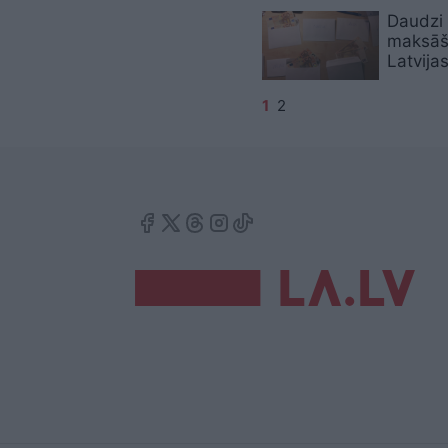
Daudzi 
maksāš
Latvija
1
2