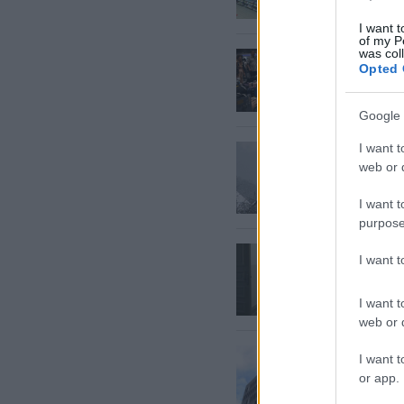
“Rimi” 
I want t
of my P
was col
Bez
gar
Opted 
ceļotāj
Google 
I want t
“Kāpēc
web or d
Advokā
radītos
būvnie
I want t
purpose
Mamma z
I want 
nonācis
skola d
I want t
beigām
web or d
“VID
ies
I want t
makā.” 
or app.
cilvēka