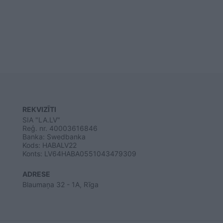
REKVIZĪTI
SIA "LA.LV"
Reģ. nr. 40003616846
Banka: Swedbanka
Kods: HABALV22
Konts: LV64HABA0551043479309
ADRESE
Blaumaņa 32 - 1A, Rīga