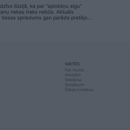
dzīvo ilūzijā, ka par “aplokšņu algu”
anu nekas traks nebūs. Aktuāls
s tiesas spriedums gan parāda pretējo…
SAITES
Par mums
Kontakti
Reklāma
Noteikumi
Ētikas kodekss