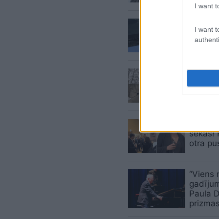
I want t
“Jau
atk
I want t
gadītie
authenti
rīkoties
Redzēji
Advokāt
izsludi
Tur
var 
sekas! 
otra pu
“Viens 
gadījum
Paula D
prizma