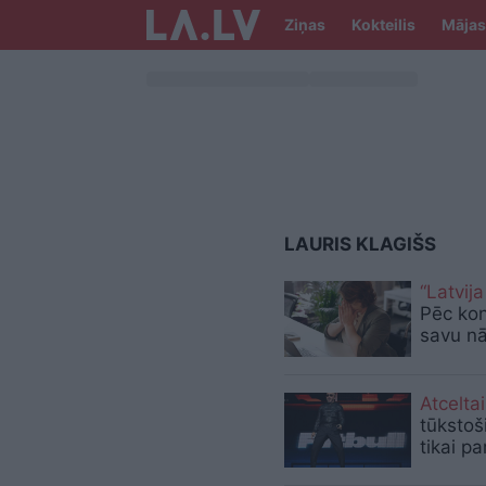
Ziņas
Kokteilis
Mājas
LAURIS KLAGIŠS
“Latvija
Pēc kon
savu nā
Atcelta
tūkstoš
tikai pa