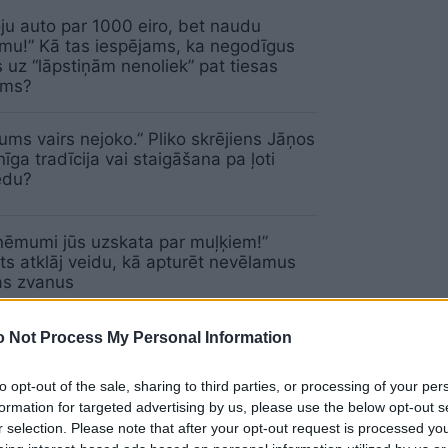
ju auto par 1000 eiro, bet naudu
u!” Kā tas iespējams, ka negodīgus
s uz “lāpstiņām nenoliek” pat tiesas
ums?
ums vairs nejoko.” Pliko skrējiens Jāņos
nīga tradīcija vai staigāšana pa ļoti
edu?
ēmumi jūs uzskata par muļķiem!”
s atklāj veidu, kā apturēt nevēlamus
as zvanus
 Not Process My Personal Information
s
Rēzeknē mammām neatdod!” Valstī
is drons, kā rīkoties bērniem un
em?
to opt-out of the sale, sharing to third parties, or processing of your per
formation for targeted advertising by us, please use the below opt-out s
r selection. Please note that after your opt-out request is processed y
sviestā viss aizgājis!” Advokāts