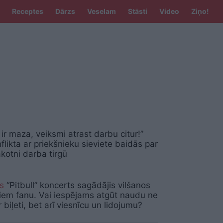
Receptes
Dārzs
Veselam
Stāsti
Video
Ziņo!
ir maza, veiksmi atrast darbu citur!”
flikta ar priekšnieku sieviete baidās par
kotni darba tirgū
is
“Pitbull” koncerts sagādājis vilšanos
iem fanu. Vai iespējams atgūt naudu ne
r biļeti, bet arī viesnīcu un lidojumu?