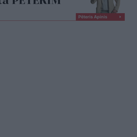
ta PĒTERIM
Pēteris Apinis