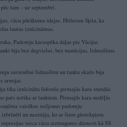
t pēc tam – uz septembri.
ijas, vācu pārākuma idejas. Hitleram šķita, ka
elas tautas iznīcināmas.
bruka, Padomju karaspēka daļas pie Vācijas
tanki bija bez degvielas, bez munīcijas, lidmašīnas
omju savienībai lidmašīnu un tanku skaits bija
s armijai.
ja tika iznīcināta lidostās pirmajās kara stundās
as pats notika ar tankiem. Pirmajās kara nedēļās
ā saņēma vairākus miljonus padomju
a izbrīnēti un nezināja, ko ar šiem gūstekņiem
 represijas veica vācu aizmugures dienesti kā SS