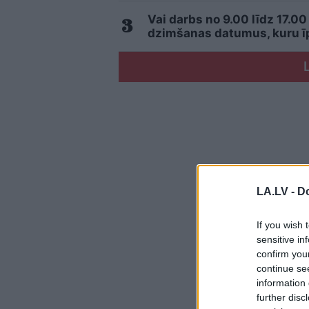
Vai darbs no 9.00 līdz 17.00
dzimšanas datumus, kuru īpa
LA.LV -
Do
If you wish 
sensitive in
confirm you
continue se
information 
further disc