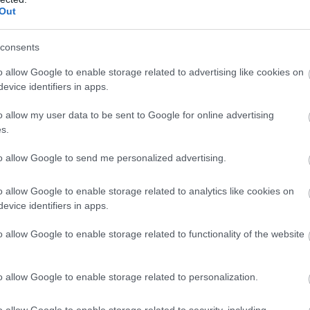
iem
visa dzīve bija
Ceļojums atcelts, bet
Out
kšā!” Bauskas
naudas nav – tūrisma
Atcelt
Ziņot
dā nošauto suņu
operatora “Digitours”
consents
nieks tiesā nespēj
klienti nonākuši
o allow Google to enable storage related to advertising like cookies on
īt asaras
neapskaužamā
evice identifiers in apps.
situācijā
o allow my user data to be sent to Google for online advertising
s.
trus no Polijas sadalošās līnijas) bija izvietotas
gan tanku daļas, gan aviācija, gan
to allow Google to send me personalized advertising.
lielā skaitā. Bieži vien šis daļas bija izvietotas
o allow Google to enable storage related to analytics like cookies on
romi, pagaidu tankodromi. Karavīri bija izvietoti
evice identifiers in apps.
jebkādām aizsardzības vai fortifikācijas būvēm.
o allow Google to enable storage related to functionality of the website
o allow Google to enable storage related to personalization.
o allow Google to enable storage related to security, including