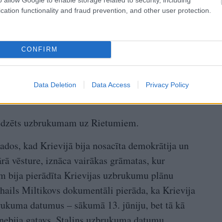
cation functionality and fraud prevention, and other user protection.
CONFIRM
Data Deletion
Data Access
Privacy Policy
aredzēts uzbrukumam uz Rietumiem.
ados, kad Krievijā bija nosacīta demokrātija un
ārā vēsture, iznāca vairākas grāmatas, kur
m bija pierādīta Krievijas uzbrukumu plānu
hails Miltikovs dokumentāli pierāda, ka Krievija
rukuma datumus – sākumā 13. jūniju, bet tā kā
ebija gatavs, Staļins uzbrukuma datumu