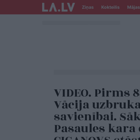
Ziņas
Kokteilis
Mājas
VIDEO. Pirms 
Vācija uzbruk
savienībai. Sāk
Pasaules kara 