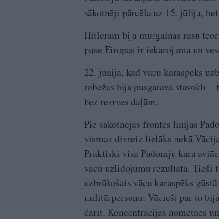
sākotnēji pārcēla uz 15. jūliju, be
Hitleram bija murgainas rasu teor
puse Eiropas ir iekarojama un ves
22. jūnijā, kad vācu karaspēks uz
robežas bija pusgatavā stāvoklī – 
bez rezrves daļām.
Pie sākotnējās frontes līnijas Pad
vismaz divreiz lielāks nekā Vācija
Praktiski visa Padomju kara aviāci
vācu uzlidojumu rezultātā. Tieši t
uzbrūkošais vācu karaspēks gūst
militārpersonu. Vācieši par to bij
darīt. Koncentrācijas nometnes un