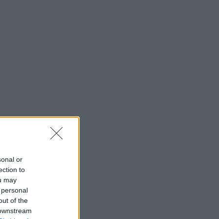
sonal or
ection to
ou may
 personal
out of the
 downstream