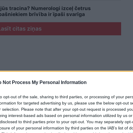
 jūs tracina? Numerologi izceļ četrus
šniekiem brīvība ir īpaši svarīga
Lasīt citas ziņas
 Not Process My Personal Information
to opt-out of the sale, sharing to third parties, or processing of your per
formation for targeted advertising by us, please use the below opt-out s
r selection. Please note that after your opt-out request is processed y
eing interest-based ads based on personal information utilized by us or
disclosed to third parties prior to your opt-out. You may separately opt-
losure of your personal information by third parties on the IAB’s list of