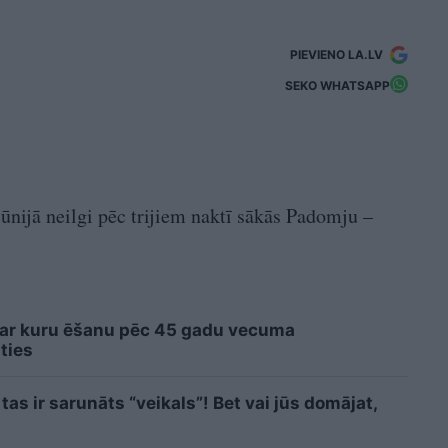
PIEVIENO LA.LV
SEKO WHATSAPP
ūnijā neilgi pēc trijiem naktī sākās Padomju –
 ar kuru ēšanu pēc 45 gadu vecuma
ties
as ir sarunāts “veikals”! Bet vai jūs domājat,