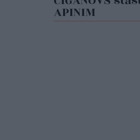
CIGANOVS stās
APINIM