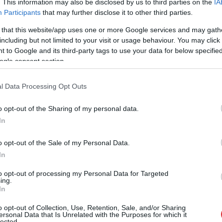
. This information may also be disclosed by us to third parties on the
IA
Participants
that may further disclose it to other third parties.
mbardēt Padomju lidlaukus, pirmo sāka bombardēt
 that this website/app uses one or more Google services and may gath
spēks pārgāja robežu, kas tajā laikā patiesībā bija
including but not limited to your visit or usage behaviour. You may click 
z pusēm sadalītajā Polijā.
 to Google and its third-party tags to use your data for below specifi
ogle consent section.
a karu negaidīja. Nav noslēpums, ka Padomju
l Data Processing Opt Outs
ācijai. Ir viedoklis, ka Hitlers ar savu uzbrukumu
ļinu par kādu mēnesi.
o opt-out of the Sharing of my personal data.
In
o opt-out of the Sale of my Personal Data.
In
to opt-out of processing my Personal Data for Targeted
ing.
In
o opt-out of Collection, Use, Retention, Sale, and/or Sharing
ersonal Data that Is Unrelated with the Purposes for which it
lected.