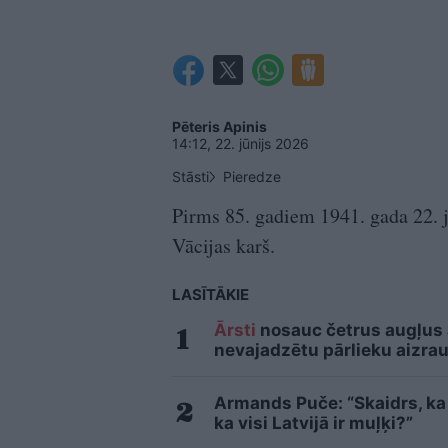
Pēteris Apinis
14:12, 22. jūnijs 2026
Stāsti
Pieredze
Pirms 85. gadiem 1941. gada 22. j
Vācijas karš.
LASĪTĀKIE
Ārsti
nosauc četrus augļus
nevajadzētu pārlieku aizrau
Armands Puče: “Skaidrs, ka t
ka visi Latvijā ir muļķi?”