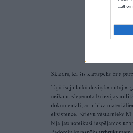
authenti
Skaidrs, ka šis karaspēks bija p
Tajā īsajā laikā deviņdesmitajos g
neika noslepenota Krievijas milit
dokumentāli, ar arhīva materiālie
eksistence. Krievu vēsturnieks Mi
bija jau noteikusi iespējamos uzb
Padomju karaspēks uzbrukumam n