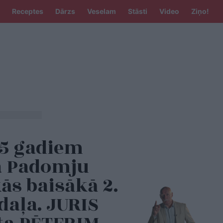
Receptes
Dārzs
Veselam
Stāsti
Video
Ziņo!
85 gadiem
a Padomju
ās baisākā 2.
daļa. JURIS