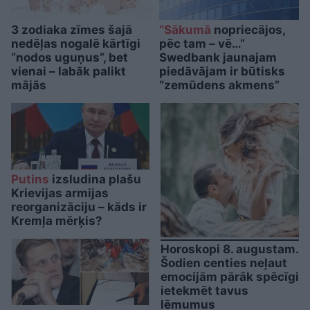
3 zodiaka zīmes šajā
“Sākumā
nopriecājos,
nedēļas nogalē kārtīgi
pēc tam – vē…”
“nodos uguņus”, bet
Swedbank jaunajam
vienai – labāk palikt
piedāvājam ir būtisks
mājās
“zemūdens akmens”
Putins
izsludina plašu
Krievijas armijas
reorganizāciju – kāds ir
Kremļa mērķis?
Horoskopi 8. augustam.
Šodien centies neļaut
emocijām pārāk spēcīgi
ietekmēt tavus
lēmumus