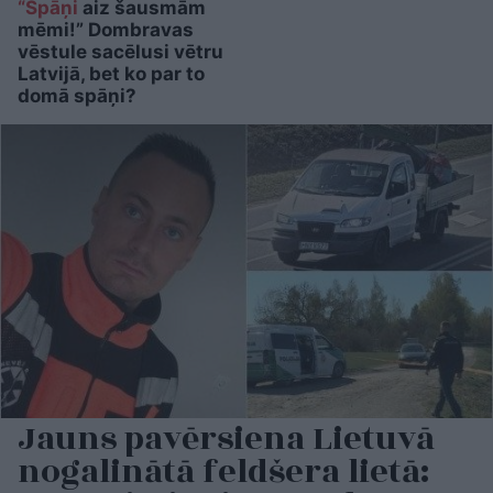
“Spāņi
aiz šausmām
mēmi!” Dombravas
vēstule sacēlusi vētru
Latvijā, bet ko par to
domā spāņi?
Jauns pavērsiena Lietuvā
nogalinātā feldšera lietā: