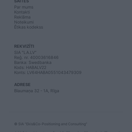
SAITES
Par mums
Kontakti
Reklāma
Noteikumi
Ētikas kodekss
REKVIZĪTI
SIA "LA.LV"
Reģ. nr. 40003616846
Banka: Swedbanka
Kods: HABALV22
Konts: LV64HABA0551043479309
ADRESE
Blaumaņa 32 - 1A, Rīga
© SIA "Ekis&Co-Positioning and Consulting"