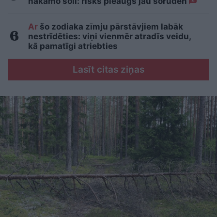
nākamo soli: risks pieaugs jau šoruden
Ar
šo zodiaka zīmju pārstāvjiem labāk
nestrīdēties: viņi vienmēr atradīs veidu,
kā pamatīgi atriebties
Lasīt citas ziņas