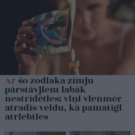
Ar
šo zodiaka zīmju
pārstāvjiem labāk
nestrīdēties: viņi vienmēr
atradīs veidu, kā pamatīgi
atriebties