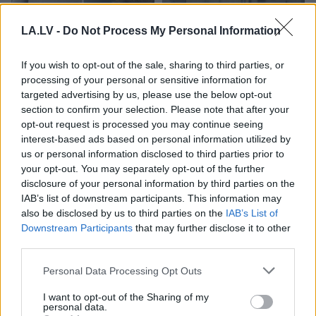
LA.LV -
Do Not Process My Personal Information
If you wish to opt-out of the sale, sharing to third parties, or
processing of your personal or sensitive information for
targeted advertising by us, please use the below opt-out
section to confirm your selection. Please note that after your
“Tik daudz melu…”
Kad beidzot varētu būt
opt-out request is processed you may continue seeing
Modris Konovalovs
gatava “Rail Baltica”
interest-based ads based on personal information utilized by
atklāj, ko ekspertīzē
pamattrase? Dubkēvičs
us or personal information disclosed to third parties prior to
konstatēja nošauto
iezīmē iespējamo
your opt-out. You may separately opt-out of the further
suņu kuņģos
scenāriju
disclosure of your personal information by third parties on the
IAB’s list of downstream participants. This information may
also be disclosed by us to third parties on the
IAB’s List of
Downstream Participants
that may further disclose it to other
third parties.
Please note that this website/app uses one or more Google
Personal Data Processing Opt Outs
services and may gather and store information including but
not limited to your visit or usage behaviour. You may click to
I want to opt-out of the Sharing of my
personal data.
grant or deny consent to Google and its third-party tags to