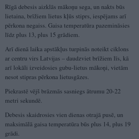
Rīgā debesis aizklās mākoņu sega, un nakts būs
lietaina, brīžiem lietus kļūs stiprs, iespējams arī
pērkona negaiss. Gaisa temperatūra pazemināsies
līdz plus 13, plus 15 grādiem.
Arī dienā laika apstākļus turpinās noteikt ciklons
ar centru virs Latvijas – daudzviet brīžiem līs, kā
arī lokāli izveidosies gubu-lietus mākoņi, vietām
nesot stipras pērkona lietusgāzes.
Piekrastē vējš brāzmās sasniegs ātrumu 20-22
metri sekundē.
Debesis skaidrosies vien dienas otrajā pusē, un
maksimālā gaisa temperatūra būs plus 14, plus 19
grādi.