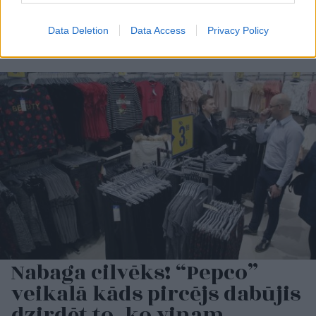
Data Deletion
Data Access
Privacy Policy
Nabaga cilvēks! “Pepco”
veikalā kāds pircējs dabūjis
dzirdēt to, ko viņam