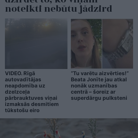
noteikti nebūtu jādzird
VIDEO. Rīgā
“Tu varētu aizvērties!”
autovadītājas
Beata Jonīte jau atkal
neapdomība uz
nonāk uzmanības
dzelzceļa
centrā – šoreiz ar
pārbrauktuves viņai
superdārgu pulksteni
izmaksās desmitiem
tūkstošu eiro