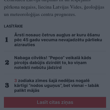
pērkona negaiss, liecina Latvijas Vides, ģeoloģijas
un meteoroloģijas centra prognozes.
LASĪTĀKIE
Ārsti nosauc četrus augļus ar kuru ēšanu
pēc 45 gadu vecuma nevajadzētu pārlieku
aizrauties
Nabaga cilvēks! “Pepco” veikalā kāds
pircējs dabūjis dzirdēt to, ko viņam
noteikti nebūtu jādzird
3
zodiaka zīmes šajā nedēļas nogalē
kārtīgi “nodos uguņus”, bet vienai – labāk
palikt mājās
Lasīt citas ziņas