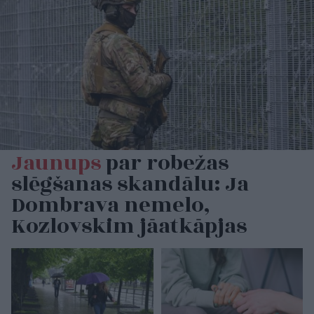
Jaunups
par robežas
slēgšanas skandālu: Ja
Dombrava nemelo,
Kozlovskim jāatkāpjas