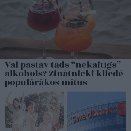
Vai pastāv tāds “nekaitīgs”
alkohols? Zinātnieki kliedē
populārākos mītus