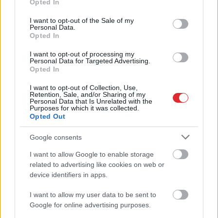
Opted In
use your data for below specified purposes in below Google
consent section.
I want to opt-out of the Sale of my
Personal Data.
Opted In
TESTS.
Tikai cilvēki ar
I want to opt-out of processing my
laucinieka DNS spēs iegūt
Personal Data for Targeted Advertising.
Opted In
80% šajā lauku gudrību
I want to opt-out of Collection, Use,
testā
Retention, Sale, and/or Sharing of my
Personal Data that Is Unrelated with the
Purposes for which it was collected.
Opted Out
Google consents
I want to allow Google to enable storage
Atcelt
Ziņot
related to advertising like cookies on web or
device identifiers in apps.
I want to allow my user data to be sent to
Pamatīgs reibums! Rīgā
VIDEO. Fenomenāls
Google for online advertising purposes.
policija aiztur agresīvu
skats! Ukraiņu aktīvists
vīrieti, kurš ar
ielauzies Krievijas