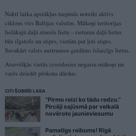
Naktī laika apstākļus turpinās noteikt aktīvs
ciklons virs Baltijas valstīm. Mākoņi teritorijas
lielākajā daļā atnesīs lietu – rietumu daļā lietus
būs ilgstošs un stiprs, vietām pat ļoti stiprs.
Savukārt valsts austrumos gaidāms īslaicīgs lietus.
Atsevišķās vietās izveidosies negaisa mākoņi un
varēs dzirdēt pērkona dārdus.
CITI ŠOBRĪD LASA
“Pirmo reizi ko tādu redzu.”
Pircēji sajūsmā par veikalā
novēroto jaunieviesumu
Pamatīgs reibums! Rīgā