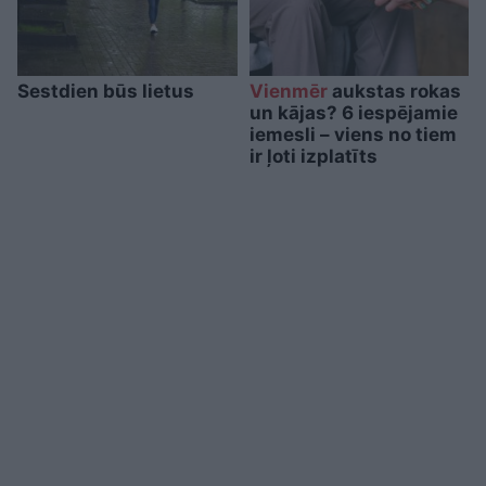
Sestdien būs lietus
Vienmēr
aukstas rokas
un kājas? 6 iespējamie
iemesli – viens no tiem
ir ļoti izplatīts