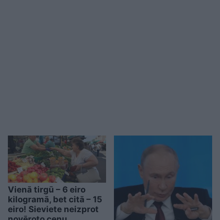
Vienā tirgū – 6 eiro
kilogramā, bet citā – 15
eiro! Sieviete neizprot
novēroto cenu