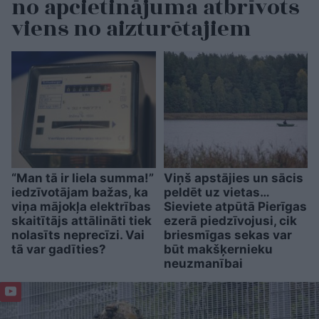
no apcietinājuma atbrīvots
viens no aizturētajiem
“Man tā ir liela summa!”
Viņš apstājies un sācis
iedzīvotājam bažas, ka
peldēt uz vietas…
viņa mājokļa elektrības
Sieviete atpūtā Pierīgas
skaitītājs attālināti tiek
ezerā piedzīvojusi, cik
nolasīts neprecīzi. Vai
briesmīgas sekas var
tā var gadīties?
būt makšķernieku
neuzmanībai