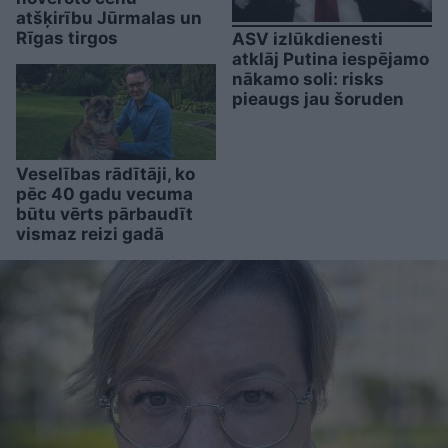
atšķirību Jūrmalas un
Rīgas tirgos
ASV izlūkdienesti
atklāj Putina iespējamo
nākamo soli: risks
pieaugs jau šoruden
Veselības rādītāji, ko
pēc 40 gadu vecuma
būtu vērts pārbaudīt
vismaz reizi gadā