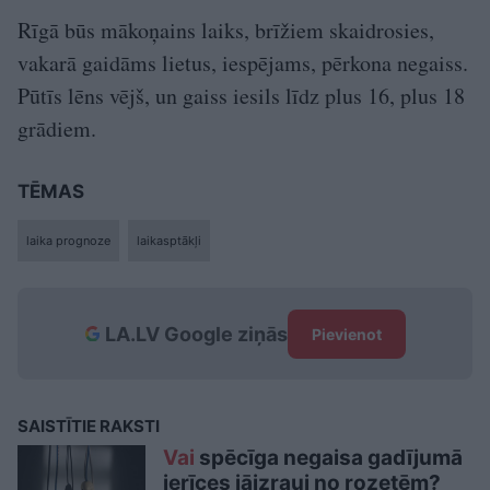
Rīgā būs mākoņains laiks, brīžiem skaidrosies,
vakarā gaidāms lietus, iespējams, pērkona negaiss.
Pūtīs lēns vējš, un gaiss iesils līdz plus 16, plus 18
grādiem.
TĒMAS
laika prognoze
laikasptākļi
LA.LV Google ziņās
Pievienot
SAISTĪTIE RAKSTI
Vai
spēcīga negaisa gadījumā
ierīces jāizrauj no rozetēm?