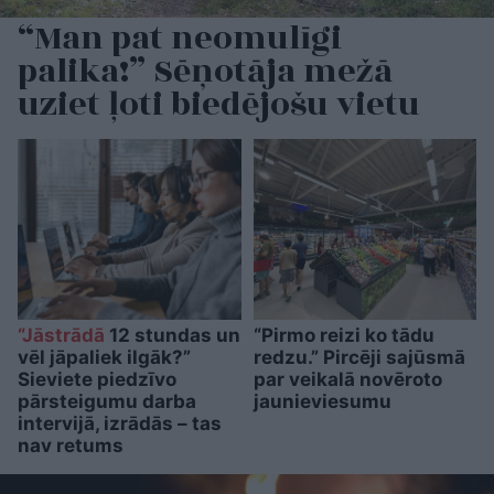
“Man pat neomulīgi
palika!” Sēņotāja mežā
uziet ļoti biedējošu vietu
“Jāstrādā
12 stundas un
“Pirmo reizi ko tādu
vēl jāpaliek ilgāk?”
redzu.” Pircēji sajūsmā
Sieviete piedzīvo
par veikalā novēroto
pārsteigumu darba
jaunieviesumu
intervijā, izrādās – tas
nav retums