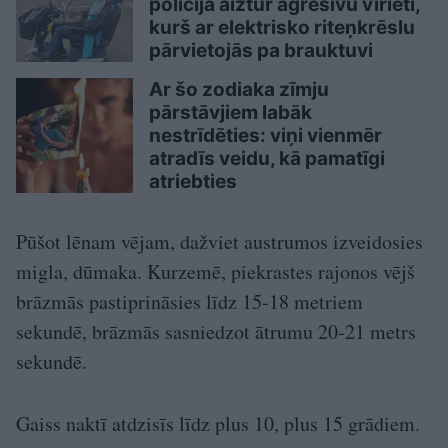
policija aiztur agresīvu vīrieti,
kurš ar elektrisko riteņkrēslu
pārvietojās pa brauktuvi
Ar šo zodiaka zīmju
pārstāvjiem labāk
nestrīdēties: viņi vienmēr
atradīs veidu, kā pamatīgi
atriebties
Pūšot lēnam vējam, dažviet austrumos izveidosies
migla, dūmaka. Kurzemē, piekrastes rajonos vējš
brāzmās pastiprināsies līdz 15-18 metriem
sekundē, brāzmās sasniedzot ātrumu 20-21 metrs
sekundē.
Gaiss naktī atdzisīs līdz plus 10, plus 15 grādiem.