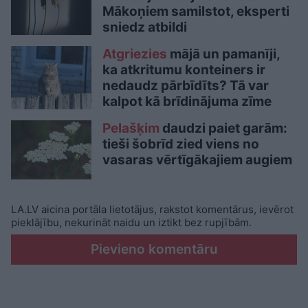
Mākoņiem samilstot, eksperti
sniedz atbildi
Atgriezies
mājā un pamanīji,
ka atkritumu konteiners ir
nedaudz pārbīdīts? Tā var
kalpot kā brīdinājuma zīme
Pelašķim
daudzi paiet garām:
tieši šobrīd zied viens no
vasaras vērtīgākajiem augiem
LA.LV aicina portāla lietotājus, rakstot komentārus, ievērot
pieklājību, nekurināt naidu un iztikt bez rupjībām.
Pievieno komentāru