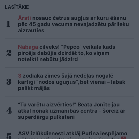
LASĪTĀKIE
Ārsti
nosauc četrus augļus ar kuru ēšanu
pēc 45 gadu vecuma nevajadzētu pārlieku
aizrauties
Nabaga
cilvēks! “Pepco” veikalā kāds
pircējs dabūjis dzirdēt to, ko viņam
noteikti nebūtu jādzird
3
zodiaka zīmes šajā nedēļas nogalē
kārtīgi “nodos uguņus”, bet vienai – labāk
palikt mājās
“Tu varētu aizvērties!” Beata Jonīte jau
atkal nonāk uzmanības centrā – šoreiz ar
superdārgu pulksteni
ASV izlūkdienesti atklāj Putina iespējamo
2