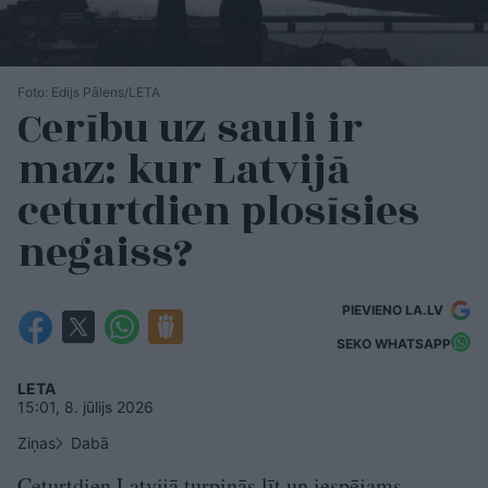
Foto: Edijs Pālens/LETA
Cerību uz sauli ir
maz: kur Latvijā
ceturtdien plosīsies
negaiss?
PIEVIENO LA.LV
SEKO WHATSAPP
LETA
15:01, 8. jūlijs 2026
Ziņas
Dabā
Ceturtdien Latvijā turpinās līt un iespējams