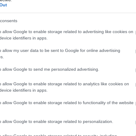
Out
Atcelt
Ziņot
consents
o allow Google to enable storage related to advertising like cookies on
evice identifiers in apps.
iem
visa dzīve bija
Ceļojums
atcelts, bet
kšā!” Bauskas
naudas nav – tūrisma
o allow my user data to be sent to Google for online advertising
dā nošauto suņu
operatora “Digitours”
s.
nieks tiesā nespēj
klienti nonākuši
īt asaras
neapskaužamā
to allow Google to send me personalized advertising.
situācijā
o allow Google to enable storage related to analytics like cookies on
evice identifiers in apps.
lska” vadītājs Arturs Suroveckis skaidro, ka
eida. Parastos negatīvos zibens lādiņus vairumā
o allow Google to enable storage related to functionality of the website
ēji un aizsargsistēmas. Taču eksistē arī pozitīvie
jami ievērojami retāk, taču ir daudzkārt spēcīgāki.
o allow Google to enable storage related to personalization.
o allow Google to enable storage related to security, including