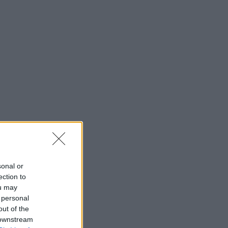
sonal or
ection to
ou may
 personal
out of the
 downstream