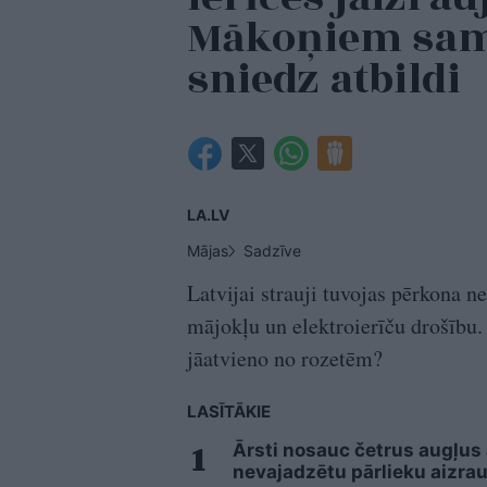
Mākoņiem sami
sniedz atbildi
LA.LV
Mājas
Sadzīve
Latvijai strauji tuvojas pērkona n
mājokļu un elektroierīču drošību. K
jāatvieno no rozetēm?
LASĪTĀKIE
Ārsti nosauc četrus augļus
nevajadzētu pārlieku aizrau