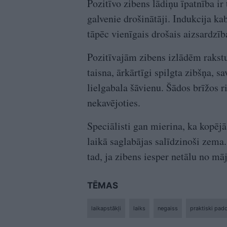
Pozitīvo zibens lādiņu īpatnība ir t
galvenie drošinātāji. Indukcija kab
tāpēc vienīgais drošais aizsardzīb
Pozitīvajām zibens izlādēm rakstur
taisna, ārkārtīgi spilgta zibšņa, 
lielgabala šāvienu. Šādos brīžos r
nekavējoties.
Speciālisti gan mierina, ka kopējā
laikā saglabājas salīdzinoši zema.
tad, ja zibens iesper netālu no māj
TĒMAS
laikapstākļi
laiks
negaiss
praktiski pad