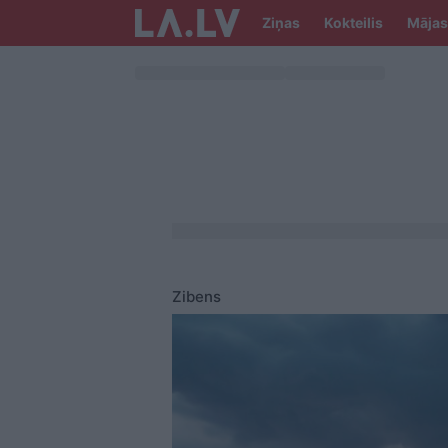
Ziņas
Kokteilis
Mājas
Zibens