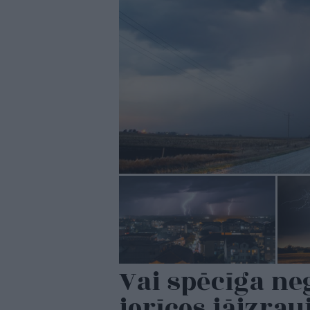
Vai spēcīga ne
ierīces jāizra