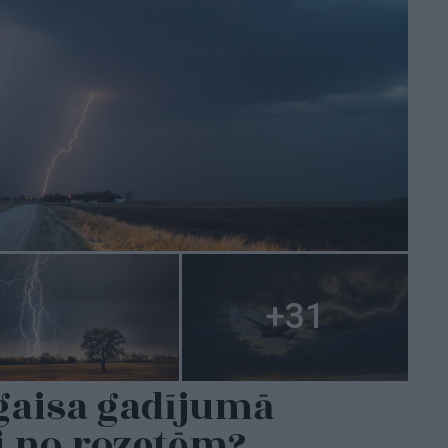
gaisa gadījumā
uj no rozetēm?