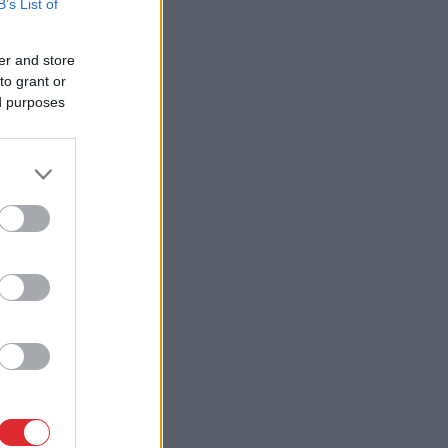
B’s List of
er and store
to grant or
ed purposes