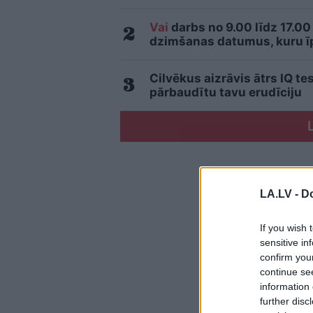
Vai
darbs no 9.00 līdz 17.00
dzimšanas datumus, kuru īpa
Cilvēkus aizrāvis ātrs IQ te
pārbaudītu tavu erudīciju
LA.LV -
Do
If you wish 
sensitive in
confirm you
continue se
information 
further disc