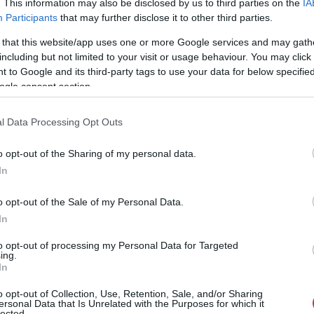
. This information may also be disclosed by us to third parties on the
IA
Participants
that may further disclose it to other third parties.
 that this website/app uses one or more Google services and may gath
including but not limited to your visit or usage behaviour. You may click 
 to Google and its third-party tags to use your data for below specifi
ogle consent section.
centrālajos un austrumu rajonos gaidāms pērkona
 tiek prognozēts, ka tas turpināsies līdz vakaram.
l Data Processing Opt Outs
pēkā līdz plkst. 23.
o opt-out of the Sharing of my personal data.
ibens negaisa laikā var apdraudēt ne tikai tos, kas
In
 māju. Daudzi uzskata, ka mūsdienīgi elektrotīkli
o opt-out of the Sale of my Personal Data.
 tehniku no zibens spēriena sekām, tomēr
In
gadījumos pat tie negarantē simtprocentīgu drošību.
to opt-out of processing my Personal Data for Targeted
ing.
In
o opt-out of Collection, Use, Retention, Sale, and/or Sharing
ersonal Data that Is Unrelated with the Purposes for which it
lected.