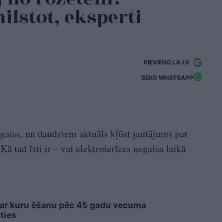
lstot, eksperti
PIEVIENO LA.LV
SEKO WHATSAPP
egaiss, un daudziem aktuāls kļūst jautājums par
ā tad īsti ir – vai elektroierīces negaisa laikā
 ar kuru ēšanu pēc 45 gadu vecuma
ties