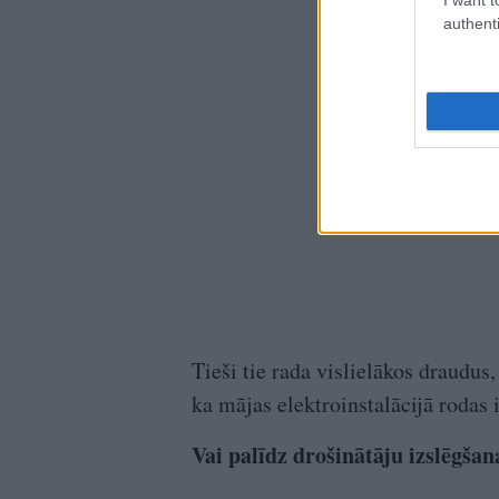
authenti
Tieši tie rada vislielākos draudus
ka mājas elektroinstalācijā rodas 
Vai palīdz drošinātāju izslēgšan