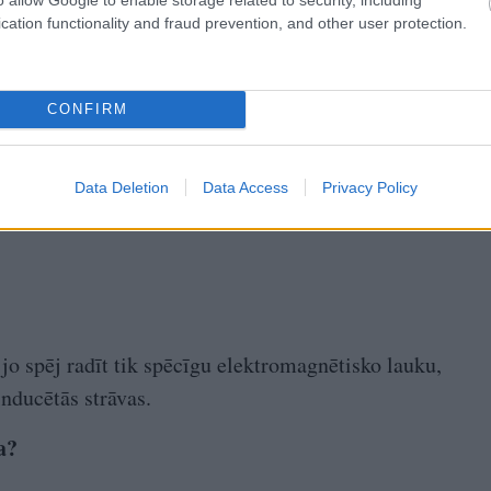
cation functionality and fraud prevention, and other user protection.
CONFIRM
Data Deletion
Data Access
Privacy Policy
, jo spēj radīt tik spēcīgu elektromagnētisko lauku,
inducētās strāvas.
a?