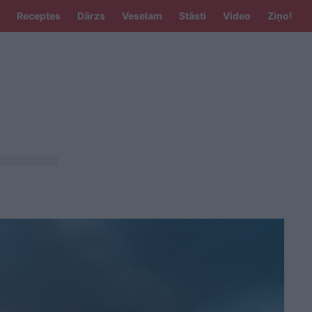
Receptes
Dārzs
Veselam
Stāsti
Video
Ziņo!