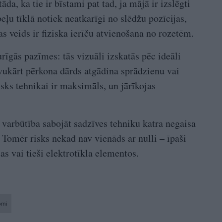
āda, ka tie ir bīstami pat tad, ja mājā ir izslēgti
eļu tīklā notiek neatkarīgi no slēdžu pozīcijas,
as veids ir fiziska ierīču atvienošana no rozetēm.
īgās pazīmes: tās vizuāli izskatās pēc ideāli
savukārt pērkona dārds atgādina sprādzienu vai
isks tehnikai ir maksimāls, un jārīkojas
 varbūtība sabojāt sadzīves tehniku katra negaisa
 Tomēr risks nekad nav vienāds ar nulli – īpaši
as vai tieši elektrotīkla elementos.
omi