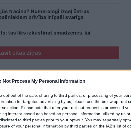
 jūs tracina? Numerologi izceļ četrus
šniekiem brīvība ir īpaši svarīga
sts: tas liks izkustināt smadzenes, lai
Lasīt citas ziņas
 Not Process My Personal Information
to opt-out of the sale, sharing to third parties, or processing of your per
formation for targeted advertising by us, please use the below opt-out s
r selection. Please note that after your opt-out request is processed y
eing interest-based ads based on personal information utilized by us or
disclosed to third parties prior to your opt-out. You may separately opt-
losure of your personal information by third parties on the IAB’s list of