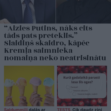
“Aizies Putins, nāks cits
tāds pats preteklis.”
Slaidiņš skaidro, kāpēc
Kremļa saimnieka
nomaiņa neko neatrisinātu
Saldummīļi
dalās ar
TESTS.
Cik daudz zini