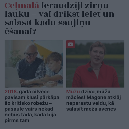
Ceļmalā
ieraudzīji zirņu
lauku – vai drīkst ieiet un
salasīt kādu saujiņu
ēšanai?
2018.
gadā cilvēce
Mūžu
dzīvo, mūžu
pavisam klusi pārkāpa
mācies! Magone atklāj
šo kritisko robežu –
neparastu veidu, kā
pasaule vairs nekad
salasīt meža avenes
nebūs tāda, kāda bija
pirms tam