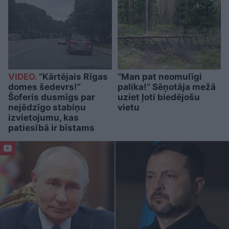
VIDEO.
“Kārtējais Rīgas
“Man pat neomulīgi
domes šedevrs!”
palika!” Sēņotāja mežā
Šoferis dusmīgs par
uziet ļoti biedējošu
nejēdzīgo stabiņu
vietu
izvietojumu, kas
patiesībā ir bīstams