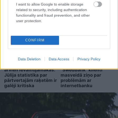
gadu tagad ir “vidējai”
I want to allow Google to enable storage
mammai
related to security, including authentication
functionality and fraud prevention, and other
user protection.
CONFIRM
Data Deletion
Data Access
Privacy Policy
Ukrainas debesis kļūst
“Kas notiek!?”
arvien ievainojamākas.
“Swedbank” klienti
Jūlija statistika par
masveidā ziņo par
pārtvertajām raķetēm ir
problēmām ar
galēji kritiska
internetbanku