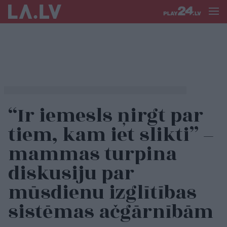
“Ir iemesls ņirgt par
tiem, kam iet slikti” –
mammas turpina
diskusiju par
mūsdienu izglītības
sistēmas ačgārnībām