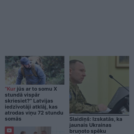
“Kur
jūs ar to somu X
stundā vispār
skriesiet?” Latvijas
iedzīvotāji atklāj, kas
atrodas viņu 72 stundu
somās
Slaidiņš: Izskatās, ka
jaunais Ukrainas
bruņoto spēku