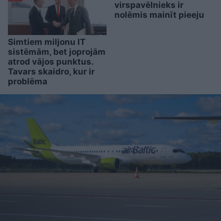
virspavēlnieks ir
nolēmis mainīt pieeju
Simtiem miljonu IT
sistēmām, bet joprojām
atrod vājos punktus.
Tavars skaidro, kur ir
problēma