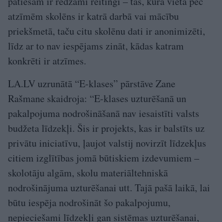
patiešām ir redzami reitingi – tas, kurā vietā pēc
atzīmēm skolēns ir katrā darbā vai mācību
priekšmetā, taču citu skolēnu dati ir anonimizēti,
līdz ar to nav iespējams zināt, kādas katram
konkrēti ir atzīmes.
LA.LV uzrunātā “E-klases” pārstāve Zane
Rašmane skaidroja: “E-klases uzturēšanā un
pakalpojuma nodrošināšanā nav iesaistīti valsts
budžeta līdzekļi. Šis ir projekts, kas ir balstīts uz
privātu iniciatīvu, ļaujot valstij novirzīt līdzekļus
citiem izglītības jomā būtiskiem izdevumiem –
skolotāju algām, skolu materiāltehniskā
nodrošinājuma uzturēšanai utt. Tajā pašā laikā, lai
būtu iespēja nodrošināt šo pakalpojumu,
nepieciešami līdzekļi gan sistēmas uzturēšanai,