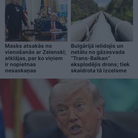
Masks atsakās no
Bulgārijā ielidojis un
vienošanās ar Zelenski;
netālu no gāzesvada
atklājas, par ko viņiem
“Trans-Balkan”
ir nopietnas
eksplodējis drons; tiek
nesaskaņas
skaidrota tā izcelsme