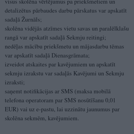
visus skolēna vērtējumus pa priekšmetiem un
detalizētus pārbaudes darbu pārskatus var apskatīt
sadaļā Žurnāls;
skolēna vidējās atzīmes vietu savas un paralēlklašu
rangā var apskatīt sadaļā Sekmju reitingi;
nedēļas mācību priekšmetu un mājasdarbu tēmas
var apskatīt sadaļā Dienasgrāmata;
izveidot atskaites par kavējumiem un apskatīt
sekmju izrakstu var sadaļās Kavējumi un Sekmju
izraksti;
saņemt notifikācijas ar SMS (maksa mobilā
telefona operatoram par SMS nosūtīšanu 0,01
EUR) vai uz e-pastu, lai uzzinātu jaunumus par
skolēna sekmēm, kavējumiem.