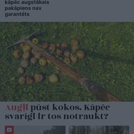
kāpēc augstākais
pakāpiens nav
garantēts
Augļi
pūst kokos. Kāpēc
svarīgi ir tos notraukt?