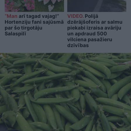
“Man
arī tagad vajag!”
VIDEO.
Polijā
Hortenziju fani sajūsmā
dzērājšoferis ar salmu
par šo tirgotāju
piekabi izraisa avāriju
Salaspilī
un apdraud 500
vilciena pasažieru
dzīvības