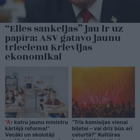
“Elles sankcijas” jau ir uz
papīra: ASV gatavo jaunu
triecienu Krievijas
ekonomikai
“Ar
katru jaunu ministru
“Trīs komisijas vienai
kārtējā reforma!”
biļetei – vai drīz būs arī
Vecāki un skolotāji
ceturtā?” Kultūras