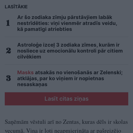
LASĪTĀKIE
Ar šo zodiaka zīmju pārstāvjiem labāk
nestrīdēties: viņi vienmēr atradīs veidu,
kā pamatīgi atriebties
Astroloģe izceļ 3 zodiaka zīmes, kurām ir
nosliece uz emocionālu kontroli pār citiem
cilvēkiem
Masks
atsakās no vienošanās ar Zelenski;
atklājas, par ko viņiem ir nopietnas
nesaskaņas
Lasīt citas ziņas
Saņēmām vēstuli arī no Zentas, kuras dēls ir skolas
vecumā. Viņa ir ļoti neapmierināta ar pašreizējo