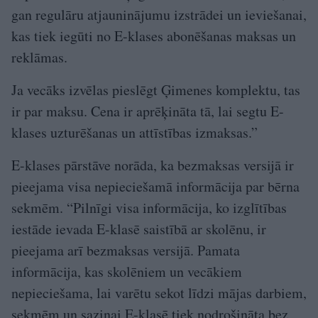
gan regulāru atjauninājumu izstrādei un ieviešanai,
kas tiek iegūti no E-klases abonēšanas maksas un
reklāmas.
Ja vecāks izvēlas pieslēgt Ģimenes komplektu, tas
ir par maksu. Cena ir aprēķināta tā, lai segtu E-
klases uzturēšanas un attīstības izmaksas.”
E-klases pārstāve norāda, ka bezmaksas versijā ir
pieejama visa nepieciešamā informācija par bērna
sekmēm. “Pilnīgi visa informācija, ko izglītības
iestāde ievada E-klasē saistībā ar skolēnu, ir
pieejama arī bezmaksas versijā. Pamata
informācija, kas skolēniem un vecākiem
nepieciešama, lai varētu sekot līdzi mājas darbiem,
sekmēm un saziņai E-klasē tiek nodrošināta bez