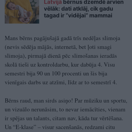
Latvijā
bērnus dzemdē arvien
vēlāk: dati atklāj, cik gadu
tagad ir “vidējai” mammai
Mans bērns pagājušajā gadā trīs nedēļas slimoja
(nevis sēdēja mājās, internetā, bet ļoti smagi
slimoja), pirmajā dienā pēc slimošanas ieradās
skolā tieši uz kontroldarbu, kur dabūja 4. Visu
semestri bija 90 un 100 procenti un šis bija
vienīgais darbs uz atzīmi, līdz ar to semestrī 4.
Bērns raud, man sirds asiņo! Par mūziku un sportu,
un vizuālo nerunāsim, to nevar iemācīties, vienam
ir spējas un talants, citam nav, kāda tur vērtēšana.
Un “E-klase” – visur sacenšanās, redzami citu