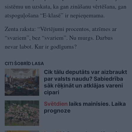
sistēmu un uzskata, ka gan zināšanu vērtēšana, gan
atspoguļošana “E-klasē” ir nepieņemama.
Zenta raksta: “Vērtējumi procentos, atzīmes ar
“svariem”, bez “svariem”. Nu murgs. Darbus
nevar labot. Kur ir godīgums?
CITI ŠOBRĪD LASA
Cik tālu deputāts var aizbraukt
par valsts naudu? Sabiedrība
sāk rēķināt un atklājas vareni
cipari
Svētdien
laiks mainīsies. Laika
prognoze