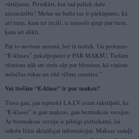
vērtējumi. Pirmkārt, kur tad paliek datu
aizsardzība? Melns uz balta tas ir pārkāpums, kā
arī tiem, kam iet izcili, ir iemesls ņirgt par tiem,
kam iet slikti.
Par to neviens nerunā, bet tā notiek. Un protams-
“E-klases” pakalpojumi ir PAR MAKSU. Tiešām
vēmiens nāk un sirds sāp par bērniem, kā viņiem
nolaižas rokas un zūd vēlme censties.”
Vai tiešām “E-klase” ir par maksu?
Tiesa gan, jau iepriekš LA.LV esam rakstījuši, ka
“E-klasei” ir gan maksas, gan bezmaksas versijas.
Ar bezmaksas versiju ir pilnīgi pietiekami, lai
sekotu līdzi aktuālajai informācijai. Maksas sadaļā