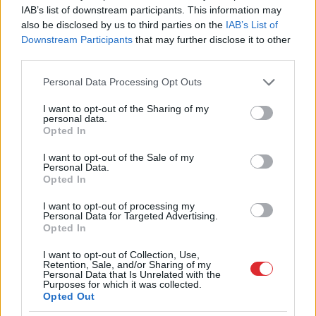
kā pamatīgi atriebties
IAB’s list of downstream participants. This information may
also be disclosed by us to third parties on the
IAB’s List of
Downstream Participants
that may further disclose it to other
Astroloģe izceļ 3 zodiaka zīmes, kurām ir
third parties.
nosliece uz emocionālu kontroli pār citiem
cilvēkiem
Please note that this website/app uses one or more Google
Personal Data Processing Opt Outs
services and may gather and store information including but
Masks atsakās no vienošanās ar Zelenski;
not limited to your visit or usage behaviour. You may click to
I want to opt-out of the Sharing of my
personal data.
atklājas, par ko viņiem ir nopietnas
grant or deny consent to Google and its third-party tags to
Opted In
nesaskaņas
use your data for below specified purposes in below Google
consent section.
I want to opt-out of the Sale of my
Personal Data.
“Man
pat neomulīgi palika!” Sēņotāja
Opted In
mežā uziet ļoti biedējošu vietu
5
I want to opt-out of processing my
Personal Data for Targeted Advertising.
Ārsti
nosauc četrus augļus ar kuru ēšanu
Opted In
pēc 45 gadu vecuma nevajadzētu pārlieku
aizrauties
I want to opt-out of Collection, Use,
Retention, Sale, and/or Sharing of my
Personal Data that Is Unrelated with the
Purposes for which it was collected.
Slaidiņš:
Izskatās, ka jaunais Ukrainas
Opted Out
bruņoto spēku virspavēlnieks ir nolēmis