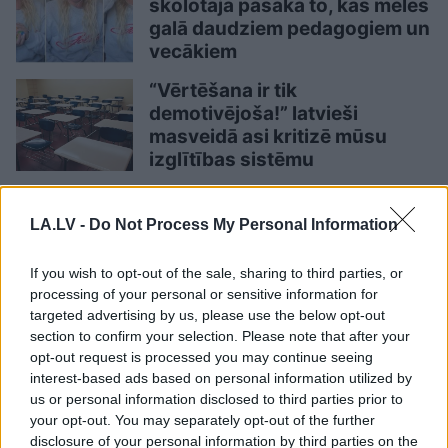
skolotāja pasaka to, kas mēles
galā daudziem pedagogiem un
vecākiem
“Vērtēšana ir tik
demotivējoša!” latvieši
masveidā asi kritizē mūsu
izglītības sistēmu
LA.LV aicina portāla lietotājus, rakstot komentārus, ievērot
LA.LV -
Do Not Process My Personal Information
pieklājību, nekurināt naidu un iztikt bez rupjībām.
Pievieno komentāru
If you wish to opt-out of the sale, sharing to third parties, or
processing of your personal or sensitive information for
targeted advertising by us, please use the below opt-out
section to confirm your selection. Please note that after your
opt-out request is processed you may continue seeing
interest-based ads based on personal information utilized by
LASĪTĀKIE
us or personal information disclosed to third parties prior to
Ar šo zodiaka zīmju pārstāvjiem labāk
your opt-out. You may separately opt-out of the further
nestrīdēties: viņi vienmēr atradīs veidu,
disclosure of your personal information by third parties on the