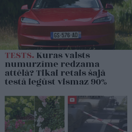
TESTS.
Kuras valsts
numurzīme redzama
attēlā? Tikai retais šajā
testā iegūst vismaz 90%