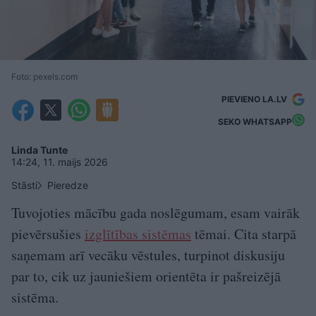
Foto: pexels.com
PIEVIENO LA.LV
SEKO WHATSAPP
Linda Tunte
14:24, 11. maijs 2026
Stāsti
Pieredze
Tuvojoties mācību gada noslēgumam, esam vairāk
pievērsušies
izglītības sistēmas
tēmai. Cita starpā
saņemam arī vecāku vēstules, turpinot diskusiju
par to, cik uz jauniešiem orientēta ir pašreizējā
sistēma.