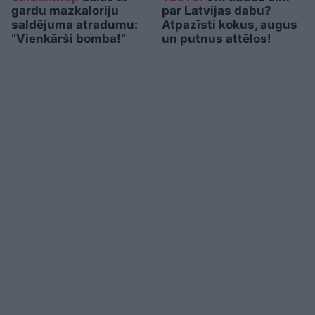
gardu mazkaloriju
par Latvijas dabu?
saldējuma atradumu:
Atpazīsti kokus, augus
“Vienkārši bomba!”
un putnus attēlos!