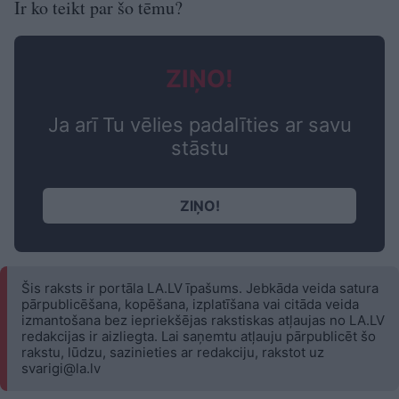
Ir ko teikt par šo tēmu?
ZIŅO!
Ja arī Tu vēlies padalīties ar savu
stāstu
ZIŅO!
Šis raksts ir portāla LA.LV īpašums. Jebkāda veida satura
pārpublicēšana, kopēšana, izplatīšana vai citāda veida
izmantošana bez iepriekšējas rakstiskas atļaujas no LA.LV
redakcijas ir aizliegta. Lai saņemtu atļauju pārpublicēt šo
rakstu, lūdzu, sazinieties ar redakciju, rakstot uz
svarigi@la.lv