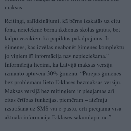
maksas.
Reitingi, salīdzinājumi, kā bērns izskatās uz citu
fona, neietekmē bērna ikdienas skolas gaitas, bet
kalpo vecākiem kā papildus pakalpojums. Ir
ģimenes, kas izvēlas neabonēt ģimenes komplektu
jo viņiem šī informācija nav nepieciešama.”
Informācija liecina, ka Latvijā maksas versiju
izmanto aptuveni 30% ģimeņu. “Pārējās ģimenes
bez problēmām lieto E-klases bezmaksas versiju.
Maksas versijā bez reitingiem ir pieejamas arī
citas ērtības funkcijas, piemēram – atzīmju
izsūtīšana uz SMS vai e-pastu, ērti pieejama visa
aktuālā informācija E-klases sākumlapā, uc.”