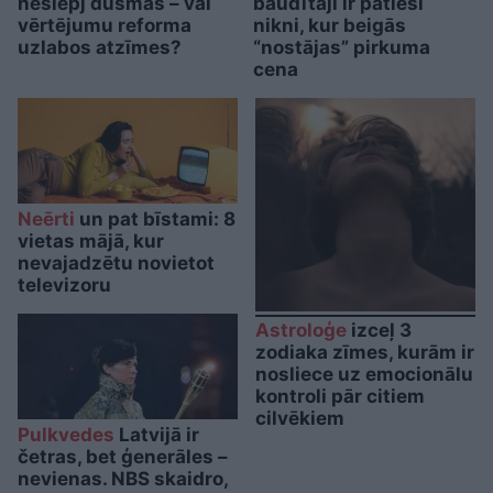
neslēpj dusmas – vai
baudītāji ir patiesi
vērtējumu reforma
nikni, kur beigās
uzlabos atzīmes?
“nostājas” pirkuma
cena
Neērti
un pat bīstami: 8
vietas mājā, kur
nevajadzētu novietot
televizoru
Astroloģe
izceļ 3
zodiaka zīmes, kurām ir
nosliece uz emocionālu
kontroli pār citiem
cilvēkiem
Pulkvedes
Latvijā ir
četras, bet ģenerāles –
nevienas. NBS skaidro,