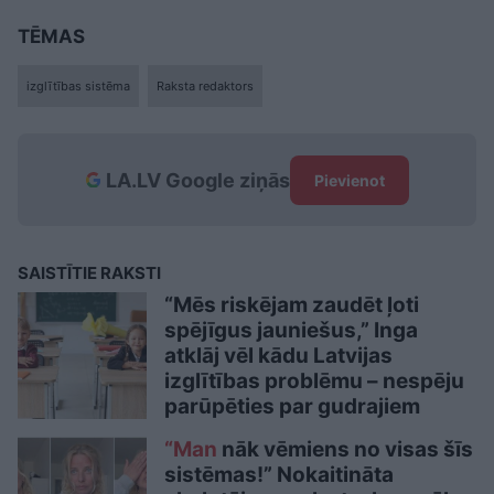
TĒMAS
izglītības sistēma
Raksta redaktors
LA.LV Google ziņās
Pievienot
SAISTĪTIE RAKSTI
“Mēs riskējam zaudēt ļoti
spējīgus jauniešus,” Inga
atklāj vēl kādu Latvijas
izglītības problēmu – nespēju
parūpēties par gudrajiem
“Man
nāk vēmiens no visas šīs
sistēmas!” Nokaitināta