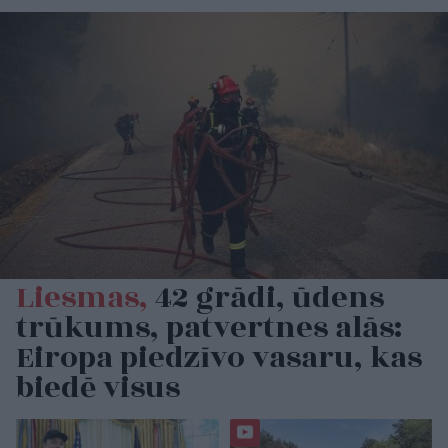
Liesmas,
42 grādi, ūdens
trūkums, patvertnes alās:
Eiropa piedzīvo vasaru, kas
biedē visus