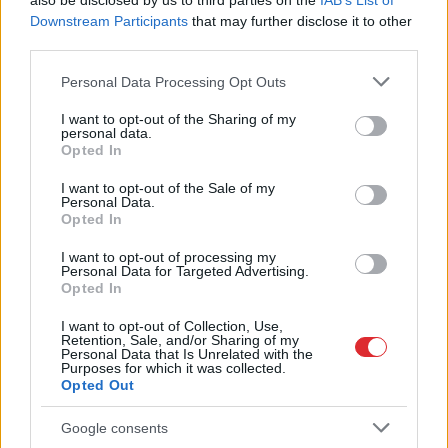
also be disclosed by us to third parties on the
IAB’s List of
Downstream Participants
that may further disclose it to other
third parties.
ASV uzņēmumi bažījas
“K2 Ventum” vēja parka
par Ukrainas plāniem –
prettiesiskā
Please note that this website/app uses one or more Google
Personal Data Processing Opt Outs
kas viņus satrauc?
gremdēšana liek domāt
services and may gather and store information including but
par nedrošu valsti
not limited to your visit or usage behaviour. You may click to
I want to opt-out of the Sharing of my
personal data.
grant or deny consent to Google and its third-party tags to
Opted In
use your data for below specified purposes in below Google
consent section.
I want to opt-out of the Sale of my
Personal Data.
Opted In
I want to opt-out of processing my
Personal Data for Targeted Advertising.
Opted In
I want to opt-out of Collection, Use,
Retention, Sale, and/or Sharing of my
Personal Data that Is Unrelated with the
Purposes for which it was collected.
Opted Out
Kartupeļu horoskops: ko
Google consents