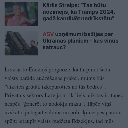
Kārlis Streips: “Tas būtu
nozīmējis, ka Tramps 2024.
gadā kandidēt nedrīkstētu”
ASV
uzņēmumi bažījas par
Ukrainas plāniem – kas viņus
satrauc?
Līdz ar to Endziņš prognozē, ka turpinot šādu
valsts parāda audzēšanas praksi, mums būs
“aizvien grūtāk izķepuroties no tās bedres”.
Privātais sektors Latvijā ir tik liels, cik tas ir, tāpēc
nespēs “ģenerēt to nodokļu masu”. Tāpēc viņš
uzskata, ja tagad valdība un politiķi nespēs parādīt
spēju ietaupīt valsts budžeta līdzekļus, tad mēs