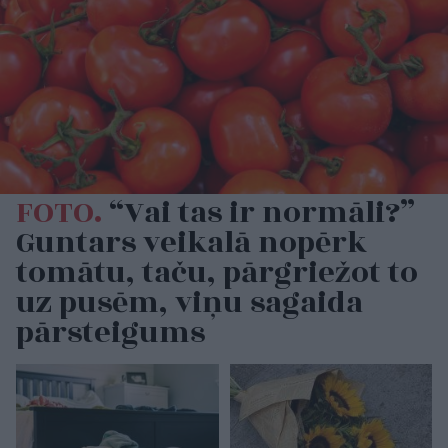
FOTO.
“Vai tas ir normāli?”
Guntars veikalā nopērk
tomātu, taču, pārgriežot to
uz pusēm, viņu sagaida
pārsteigums