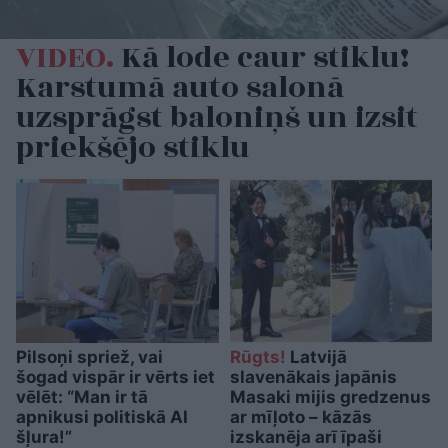
VIDEO.
Kā lode caur stiklu!
Karstumā auto salonā
uzsprāgst baloniņš un izsit
priekšējo stiklu
Pilsoņi spriež, vai
Rūgts!
Latvijā
šogad vispār ir vērts iet
slavenākais japānis
vēlēt: “Man ir tā
Masaki mijis gredzenus
apnikusi politiskā AI
ar mīļoto – kāzās
šļura!”
izskanēja arī īpaši