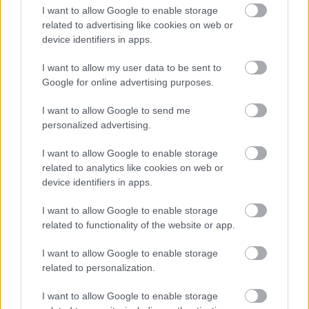
par tevi liecina tavs
I want to allow Google to enable storage
Atcelt
Ziņot
mīļākais kartupeļu ēdiens?
related to advertising like cookies on web or
device identifiers in apps.
I want to allow my user data to be sent to
Google for online advertising purposes.
I want to allow Google to send me
personalized advertising.
I want to allow Google to enable storage
Stendzenieks asi par
Biedrība “Tavi draugi”
related to analytics like cookies on web or
migrantiem: Viņi testē,
gadiem tikusi izsmieta
device identifiers in apps.
cik daudz šeit drīkst
par palīdzību Ukrainai –
atļauties
atklājas plaša
I want to allow Google to enable storage
nomelnošanas
related to functionality of the website or app.
kampaņa
I want to allow Google to enable storage
related to personalization.
I want to allow Google to enable storage