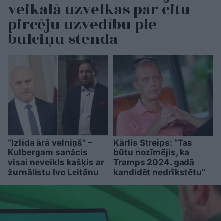
veikalā uzvelkas par citu
pircēju uzvedību pie
bulciņu stenda
“Izlīda ārā velniņš” –
Kārlis Streips: “Tas
Kulbergam sanācis
būtu nozīmējis, ka
visai neveikls kašķis ar
Tramps 2024. gadā
žurnālistu Ivo Leitānu
kandidēt nedrīkstētu”