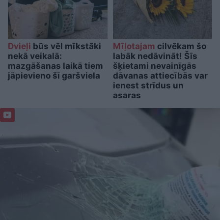
Dvieļi
būs vēl mīkstāki
Mīļotajam
cilvēkam šo
nekā veikalā:
labāk nedāvināt! Šīs
mazgāšanas laikā tiem
šķietami nevainīgās
jāpievieno šī garšviela
dāvanas attiecībās var
ienest strīdus un
asaras