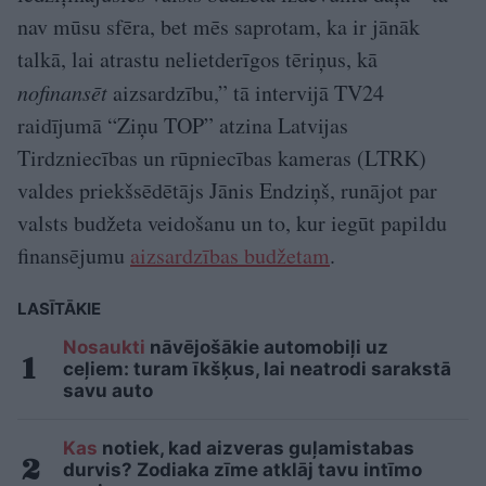
nav mūsu sfēra, bet mēs saprotam, ka ir jānāk
talkā, lai atrastu nelietderīgos tēriņus, kā
nofinansēt
aizsardzību,” tā intervijā TV24
raidījumā “Ziņu TOP” atzina Latvijas
Tirdzniecības un rūpniecības kameras (LTRK)
valdes priekšsēdētājs Jānis Endziņš, runājot par
valsts budžeta veidošanu un to, kur iegūt papildu
finansējumu
aizsardzības budžetam
.
LASĪTĀKIE
Nosaukti
nāvējošākie automobiļi uz
ceļiem: turam īkšķus, lai neatrodi sarakstā
savu auto
Kas
notiek, kad aizveras guļamistabas
durvis? Zodiaka zīme atklāj tavu intīmo