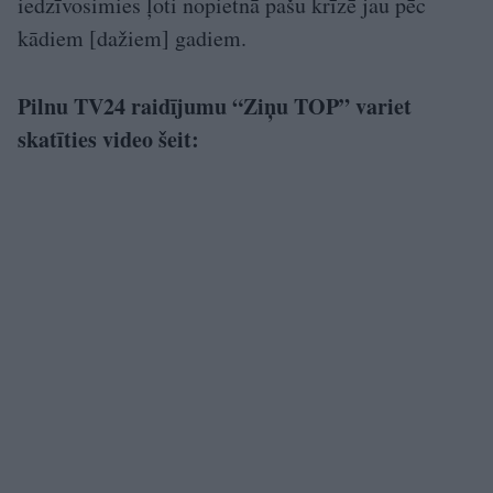
iedzīvosimies ļoti nopietnā pašu krīzē jau pēc
kādiem [dažiem] gadiem.
Pilnu TV24 raidījumu “Ziņu TOP” variet
skatīties video šeit: