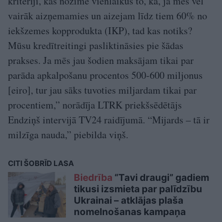
kritēriji, kas nozīmē vienlaikus to, ka, ja mēs vēl
vairāk aizņemamies un aizejam līdz tiem 60% no
iekšzemes kopprodukta (IKP), tad kas notiks?
Mūsu kredītreitingi pasliktināsies pie šādas
prakses. Ja mēs jau šodien maksājam tikai par
parāda apkalpošanu procentos 500-600 miljonus
[eiro], tur jau sāks tuvoties miljardam tikai par
procentiem,” norādīja LTRK priekšsēdētājs
Endziņš intervijā TV24 raidījumā. “Mijards – tā ir
milzīga nauda,” piebilda viņš.
CITI ŠOBRĪD LASA
Biedrība
“Tavi draugi” gadiem
tikusi izsmieta par palīdzību
Ukrainai – atklājas plaša
nomelnošanas kampaņa