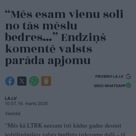
“Mēs esam vienu soli
no tās mēslu
bedres…” Endziņš
komentē valsts
parāda apjomu
PIEVIENO LA.LV
SEKO WHATSAPP
LA.LV
10:07, 19. marts 2025
Viedokļi
“Mēs kā LTRK neesam īsti kādus gadus desmit
iedziļinājušies valsts budžeta izdevumu daļā – tā