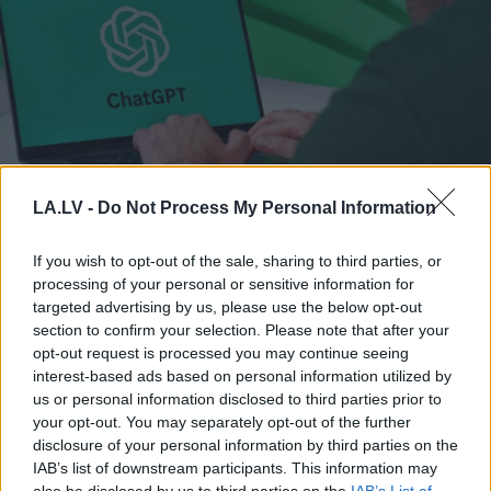
LA.LV -
Do Not Process My Personal Information
TESTS. Vai tu esi gudrāks
par ChatGPT? 99% cilvēku
If you wish to opt-out of the sale, sharing to third parties, or
“iesprūst” 5. jautājumā
processing of your personal or sensitive information for
targeted advertising by us, please use the below opt-out
section to confirm your selection. Please note that after your
opt-out request is processed you may continue seeing
interest-based ads based on personal information utilized by
us or personal information disclosed to third parties prior to
your opt-out. You may separately opt-out of the further
disclosure of your personal information by third parties on the
IAB’s list of downstream participants. This information may