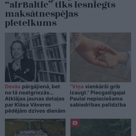
“airBaltic” tiks iesniegts
maksātnespējas
pieteikums
Devās
pārgājienā, bet
“Viņa
vienkārši grib
no tā neatgriezās…
izaugt.” Piecgadīgajai
Atklājas jaunas detaļas
Paulai nepieciešama
par Klāsa Vāveres
sabiedrības palīdzība
pēdējām dzīves dienām