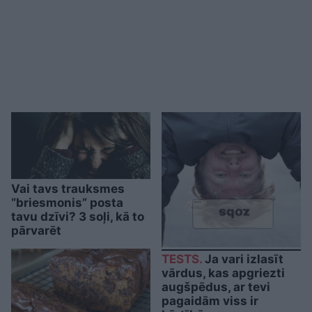
Vai tavs trauksmes
“briesmonis” posta
tavu dzīvi? 3 soļi, kā to
pārvarēt
TESTS.
Ja vari izlasīt
vārdus, kas apgriezti
augšpēdus, ar tevi
pagaidām viss ir