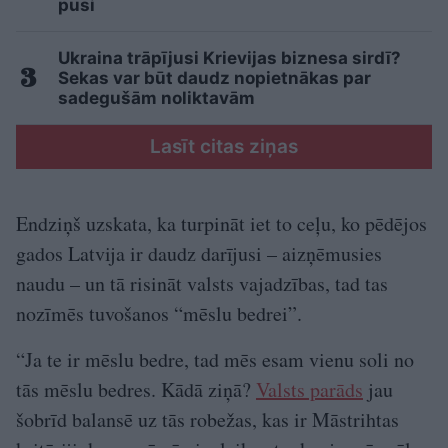
pusi
Ukraina trāpījusi Krievijas biznesa sirdī?
Sekas var būt daudz nopietnākas par
sadegušām noliktavām
Lasīt citas ziņas
Endziņš uzskata, ka turpināt iet to ceļu, ko pēdējos
gados Latvija ir daudz darījusi – aizņēmusies
naudu – un tā risināt valsts vajadzības, tad tas
nozīmēs tuvošanos “mēslu bedrei”.
“Ja te ir mēslu bedre, tad mēs esam vienu soli no
tās mēslu bedres. Kādā ziņā?
Valsts parāds
jau
šobrīd balansē uz tās robežas, kas ir Māstrihtas