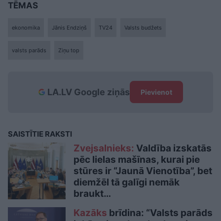
TĒMAS
ekonomika
Jānis Endziņš
TV24
Valsts budžets
valsts parāds
Ziņu top
LA.LV Google ziņās
Pievienot
SAISTĪTIE RAKSTI
Zvejsalnieks:
Valdība izskatās
pēc lielas mašīnas, kurai pie
stūres ir “Jaunā Vienotība”, bet
diemžēl tā galīgi nemāk
braukt…
Kazāks
brīdina: “Valsts parāds