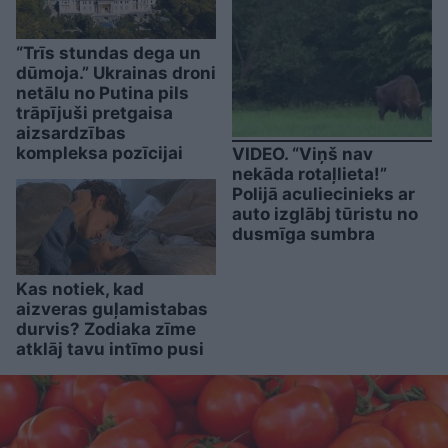
“Trīs stundas dega un
dūmoja.” Ukrainas droni
netālu no Putina pils
trāpījuši pretgaisa
aizsardzības
kompleksa pozīcijai
VIDEO. “Viņš nav
nekāda rotaļlieta!”
Polijā aculiecinieks ar
auto izglābj tūristu no
dusmīga sumbra
Kas notiek, kad
aizveras guļamistabas
durvis? Zodiaka zīme
atklāj tavu intīmo pusi