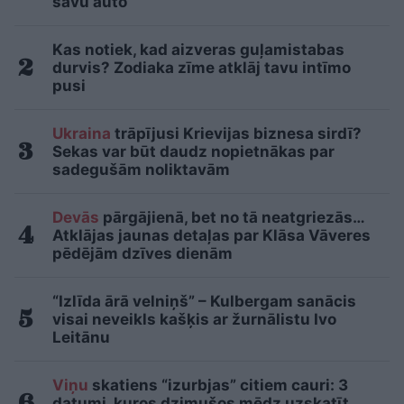
savu auto
Kas notiek, kad aizveras guļamistabas
durvis? Zodiaka zīme atklāj tavu intīmo
pusi
Ukraina
trāpījusi Krievijas biznesa sirdī?
Sekas var būt daudz nopietnākas par
sadegušām noliktavām
Devās
pārgājienā, bet no tā neatgriezās…
Atklājas jaunas detaļas par Klāsa Vāveres
pēdējām dzīves dienām
“Izlīda ārā velniņš” – Kulbergam sanācis
visai neveikls kašķis ar žurnālistu Ivo
Leitānu
Viņu
skatiens “izurbjas” citiem cauri: 3
datumi, kuros dzimušos mēdz uzskatīt