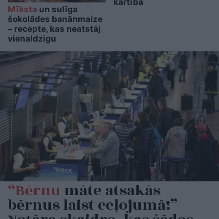
kārtībā
Mīksta
un sulīga
šokolādes banānmaize
– recepte, kas neatstāj
vienaldzīgu
“Bērnu
māte atsakās
bērnus laist ceļojumā!”