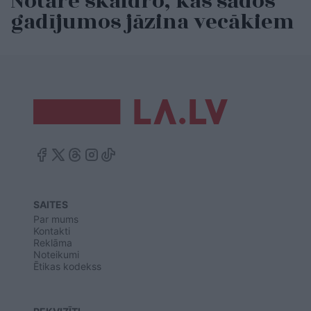
Notāre skaidro, kas šādos
gadījumos jāzina vecākiem
SAITES
Par mums
Kontakti
Reklāma
Noteikumi
Ētikas kodekss