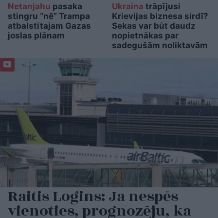
Netanjahu
pasaka
Ukraina
trāpījusi
stingru “nē” Trampa
Krievijas biznesa sirdī?
atbalstītajam Gazas
Sekas var būt daudz
joslas plānam
nopietnākas par
sadegušām noliktavām
Raitis Logins: Ja nespēs
vienoties, prognozēju, ka