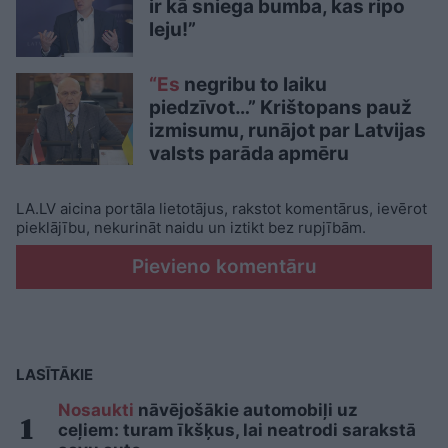
ir kā sniega bumba, kas ripo
leju!”
“Es
negribu to laiku
piedzīvot…” Krištopans pauž
izmisumu, runājot par Latvijas
valsts parāda apmēru
LA.LV aicina portāla lietotājus, rakstot komentārus, ievērot
pieklājību, nekurināt naidu un iztikt bez rupjībām.
Pievieno komentāru
LASĪTĀKIE
Nosaukti
nāvējošākie automobiļi uz
ceļiem: turam īkšķus, lai neatrodi sarakstā