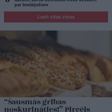
par biedējošiem
Lasīt citas ziņas
“Šausmās gribas
noskurināties!” Pircējs