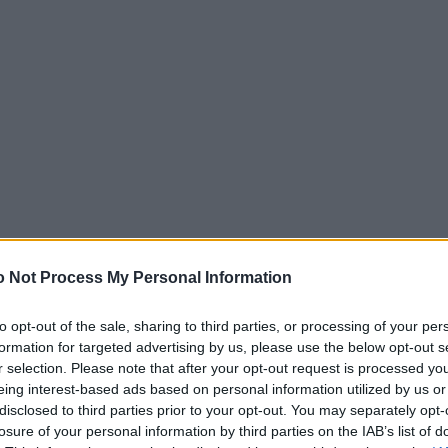
 Not Process My Personal Information
to opt-out of the sale, sharing to third parties, or processing of your per
formation for targeted advertising by us, please use the below opt-out s
gas, pipari, kanēlis, krustnagliņas, timiāns,
r selection. Please note that after your opt-out request is processed y
iziņa bez baltās daļas, medus, olīveļļa – ja sivēns
eing interest-based ads based on personal information utilized by us or
nēt 24 stundas.
disclosed to third parties prior to your opt-out. You may separately opt-
losure of your personal information by third parties on the IAB’s list of