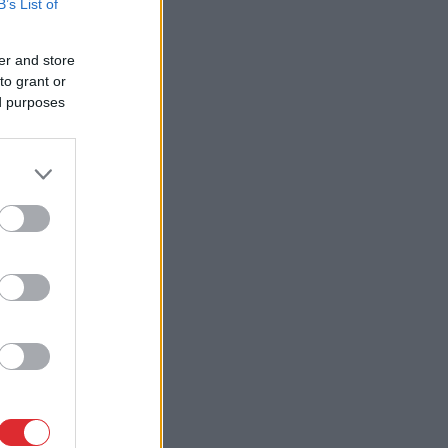
B’s List of
er and store
to grant or
ed purposes