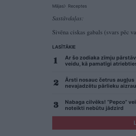
Mājas
Receptes
Sastāvdaļas:
Sivēna ciskas gabals (svars pēc va
LASĪTĀKIE
Ar šo zodiaka zīmju pārstāv
veidu, kā pamatīgi atriebtie
Ārsti nosauc četrus augļus
nevajadzētu pārlieku aizrau
Nabaga cilvēks! “Pepco” vei
noteikti nebūtu jādzird