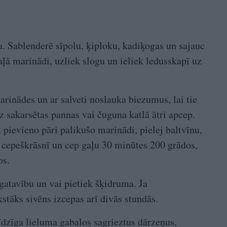
. Sablenderē sīpolu, ķiploku, kadiķogas un sajauc
ļā marinādi, uzliek slogu un ieliek ledusskapī uz
rinādes un ar salveti noslauka biezumus, lai tie
z sakarsētas pannas vai čuguna katlā ātri apcep.
 pievieno pāri palikušo marinādi, pielej baltvīnu,
u cepeškrāsnī un cep gaļu 30 minūtes 200 grādos,
os.
gatavību un vai pietiek šķidruma. Ja
stāks sivēns izcepas arī divās stundās.
īdzīga lieluma gabalos sagrieztus dārzeņus,