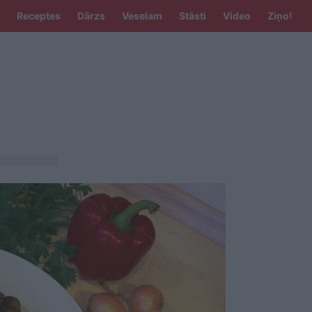
Receptes
Dārzs
Veselam
Stāsti
Video
Ziņo!