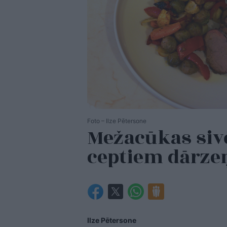
Foto – Ilze Pētersone
Mežacūkas sivē
ceptiem dārze
Ilze Pētersone