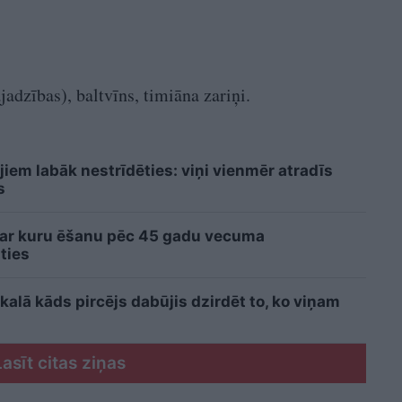
jadzības), baltvīns, timiāna zariņi.
jiem labāk nestrīdēties: viņi vienmēr atradīs
s
 ar kuru ēšanu pēc 45 gadu vecuma
ties
kalā kāds pircējs dabūjis dzirdēt to, ko viņam
Lasīt citas ziņas