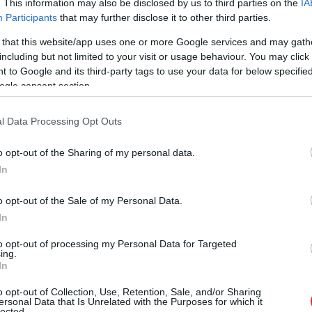
. This information may also be disclosed by us to third parties on the
IA
 kāposti, paprika, sīpoli, ķiploki, čili pipars, jūras
Participants
that may further disclose it to other third parties.
v nepieciešams čili pipars). Var izmantot arī cukīni,
 that this website/app uses one or more Google services and may gath
us.
including but not limited to your visit or usage behaviour. You may click 
 to Google and its third-party tags to use your data for below specifi
ogle consent section.
l Data Processing Opt Outs
o opt-out of the Sharing of my personal data.
In
o opt-out of the Sale of my Personal Data.
In
lda Trampa balles
Krievijā sācies pavēstu
 iecerei pielikts
vilnis: zināms, kas
to opt-out of processing my Personal Data for Targeted
ing.
ts – tās
notiek ar tiem, kuri tās
In
iecība tiek
izvēlas ignorēt
raukta
o opt-out of Collection, Use, Retention, Sale, and/or Sharing
ersonal Data that Is Unrelated with the Purposes for which it
lected.