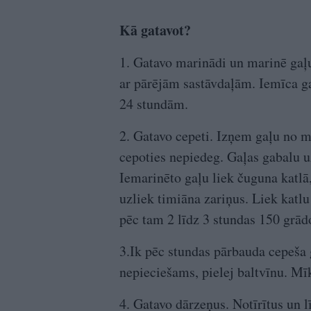
Kā gatavot?
1. Gatavo marinādi un marinē gaļu
ar pārējām sastāvdaļām. Iemīca ga
24 stundām.
2. Gatavo cepeti. Izņem gaļu no ma
cepoties nepiedeg. Gaļas gabalu u
Iemarinēto gaļu liek čuguna katlā,
uzliek timiāna zariņus. Liek katl
pēc tam 2 līdz 3 stundas 150 grād
3.Ik pēc stundas pārbauda cepeša 
nepieciešams, pielej baltvīnu. Mīk
4. Gatavo dārzeņus. Notīrītus un l