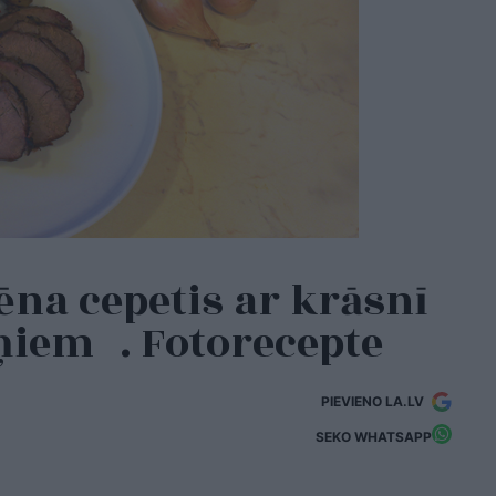
na cepetis ar krāsnī
ņiem . Fotorecepte
PIEVIENO LA.LV
SEKO WHATSAPP