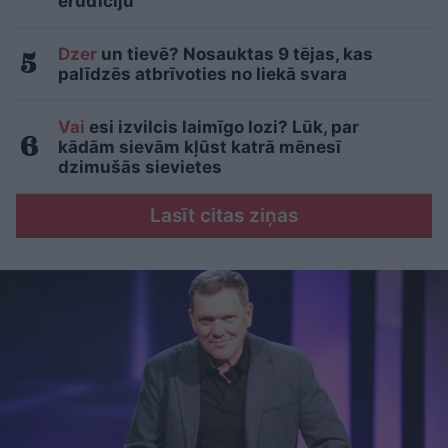
erudīciju
Dzer
un tievē? Nosauktas 9 tējas, kas
palīdzēs atbrīvoties no liekā svara
Vai
esi izvilcis laimīgo lozi? Lūk, par
kādām sievām kļūst katrā mēnesī
dzimušās sievietes
Lasīt citas ziņas