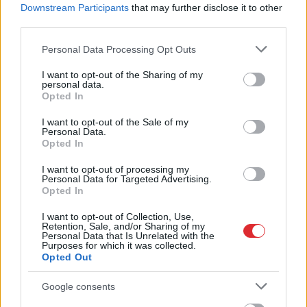
Downstream Participants
that may further disclose it to other
third parties.
Please note that this website/app uses one or more Google
Personal Data Processing Opt Outs
services and may gather and store information including but
not limited to your visit or usage behaviour. You may click to
I want to opt-out of the Sharing of my
personal data.
grant or deny consent to Google and its third-party tags to
Opted In
use your data for below specified purposes in below Google
Biļete
maksā 89 eiro, bet
consent section.
I want to opt-out of the Sale of my
Personal Data.
pie kases jau 96,51: pircēju
Opted In
pārsteidz trīs obligātas
I want to opt-out of processing my
komisijas maksas
Personal Data for Targeted Advertising.
Opted In
I want to opt-out of Collection, Use,
Retention, Sale, and/or Sharing of my
Personal Data that Is Unrelated with the
Purposes for which it was collected.
Opted Out
Google consents