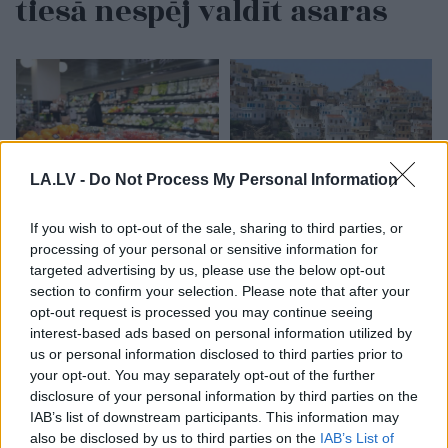
tiesā nespēj valdīt asaras
LA.LV -
Do Not Process My Personal Information
If you wish to opt-out of the sale, sharing to third parties, or
“Kurš viņus fenderē?”
Kā
bez maksas pavadīt
processing of your personal or sensitive information for
Pircēji pamanījuši, ka
laiku Grieķijas villā?
targeted advertising by us, please use the below opt-out
Latvijas veikalos zog
Atklāta neparasta
section to confirm your selection. Please note that after your
pavisam neparastu
iespēja, par kuru daudzi
opt-out request is processed you may continue seeing
lietu
vēl nezina
interest-based ads based on personal information utilized by
us or personal information disclosed to third parties prior to
your opt-out. You may separately opt-out of the further
disclosure of your personal information by third parties on the
IAB’s list of downstream participants. This information may
also be disclosed by us to third parties on the
IAB’s List of