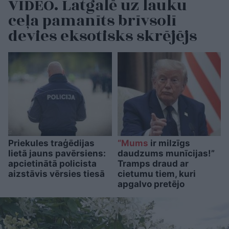
VIDEO. Latgalē uz lauku
ceļa pamanīts brīvsolī
devies eksotisks skrējējs
Priekules traģēdijas
“Mums
ir milzīgs
lietā jauns pavērsiens:
daudzums munīcijas!”
apcietinātā policista
Tramps draud ar
aizstāvis vērsies tiesā
cietumu tiem, kuri
apgalvo pretējo