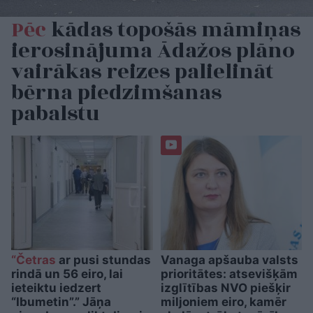
Pēc
kādas topošās māmiņas
ierosinājuma Ādažos plāno
vairākas reizes palielināt
bērna piedzimšanas
pabalstu
“Četras
ar pusi stundas
Vanaga apšauba valsts
rindā un 56 eiro, lai
prioritātes: atsevišķām
ieteiktu iedzert
izglītības NVO piešķir
“Ibumetin”.” Jāņa
miljoniem eiro, kamēr