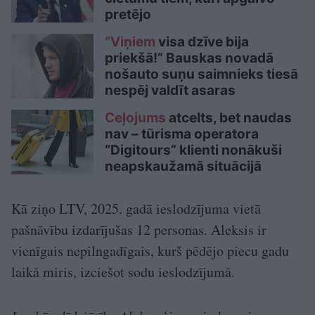
pretējo
“Viņiem
visa dzīve bija
priekšā!” Bauskas novadā
nošauto suņu saimnieks tiesā
nespēj valdīt asaras
Ceļojums
atcelts, bet naudas
nav – tūrisma operatora
“Digitours” klienti nonākuši
neapskaužamā situācijā
Kā ziņo LTV, 2025. gadā ieslodzījuma vietā
pašnāvību izdarījušas 12 personas. Aleksis ir
vienīgais nepilngadīgais, kurš pēdējo piecu gadu
laikā miris, izciešot sodu ieslodzījumā.