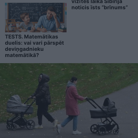
vizītes laikā Sibīrijā
noticis īsts “brīnums”
TESTS. Matemātikas
duelis: vai vari pārspēt
deviņgadnieku
matemātikā?