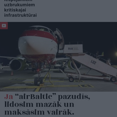
uzbrukumiem
kritiskajai
infrastruktūrai
Ja
“airBaltic” pazudīs,
lidosim mazāk un
maksāsim vairāk.