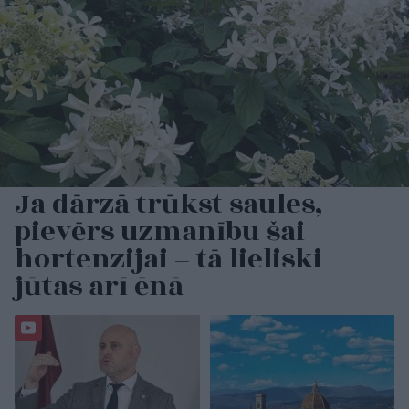
Ja dārzā trūkst saules,
pievērs uzmanību šai
hortenzijai – tā lieliski
jūtas arī ēnā