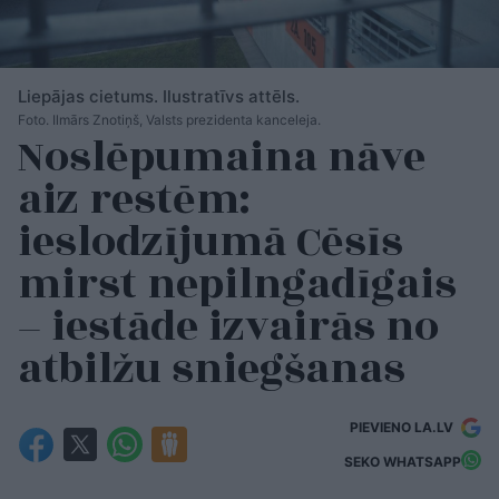
Liepājas cietums. Ilustratīvs attēls.
Foto. Ilmārs Znotiņš, Valsts prezidenta kanceleja.
Noslēpumaina nāve
aiz restēm:
ieslodzījumā Cēsīs
mirst nepilngadīgais
– iestāde izvairās no
atbilžu sniegšanas
PIEVIENO LA.LV
SEKO WHATSAPP