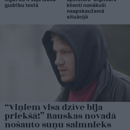
gudrību testā
klienti nonākuši
neapskaužamā
situācijā
“Viņiem visa dzīve bija
priekšā!” Bauskas novadā
nošauto suņu saimnieks