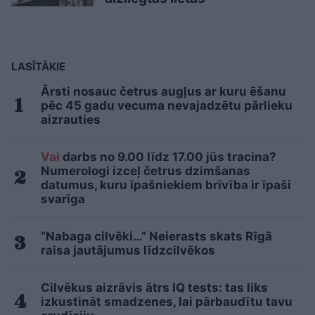
LASĪTĀKIE
Ārsti nosauc četrus augļus ar kuru ēšanu
pēc 45 gadu vecuma nevajadzētu pārlieku
aizrauties
Vai
darbs no 9.00 līdz 17.00 jūs tracina?
Numerologi izceļ četrus dzimšanas
datumus, kuru īpašniekiem brīvība ir īpaši
svarīga
“Nabaga cilvēki…” Neierasts skats Rīgā
raisa jautājumus līdzcilvēkos
Cilvēkus aizrāvis ātrs IQ tests: tas liks
izkustināt smadzenes, lai pārbaudītu tavu