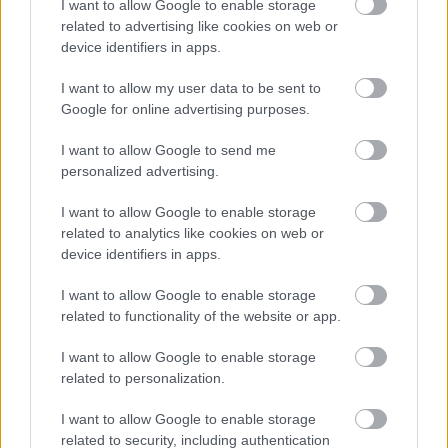
I want to allow Google to enable storage
Atcelt
Ziņot
related to advertising like cookies on web or
Vai
darbs no 9.00 līdz
“Nabaga cilvēki…”
device identifiers in apps.
17.00 jūs tracina?
Neierasts skats Rīgā
Numerologi izceļ četrus
raisa jautājumus
I want to allow my user data to be sent to
dzimšanas datumus,
līdzcilvēkos
Google for online advertising purposes.
kuru īpašniekiem
brīvība ir īpaši svarīga
I want to allow Google to send me
personalized advertising.
I want to allow Google to enable storage
related to analytics like cookies on web or
device identifiers in apps.
I want to allow Google to enable storage
related to functionality of the website or app.
I want to allow Google to enable storage
related to personalization.
I want to allow Google to enable storage
related to security, including authentication