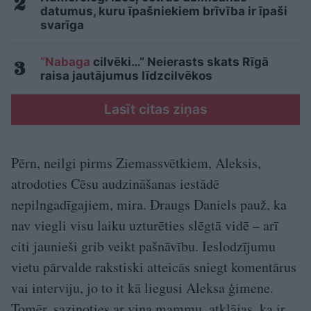
datumus, kuru īpašniekiem brīvība ir īpaši
svarīga
“Nabaga
cilvēki…” Neierasts skats Rīgā
raisa jautājumus līdzcilvēkos
Lasīt citas ziņas
Pērn, neilgi pirms Ziemassvētkiem, Aleksis,
atrodoties Cēsu audzināšanas iestādē
nepilngadīgajiem, mira. Draugs Daniels pauž, ka
nav viegli visu laiku uzturēties slēgtā vidē – arī
citi jaunieši grib veikt pašnāvību. Ieslodzījumu
vietu pārvalde rakstiski atteicās sniegt komentārus
vai interviju, jo to it kā liegusi Aleksa ģimene.
Tomēr, sazinoties ar viņa mammu, atklājas, ka ir