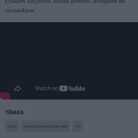
Izsakām līdzjūtību Aleksa ģimenei, draugiem un
tuviniekiem.
TĒMAS
Cēsis
Ieslodzījuma vietu pārvalde
LTV