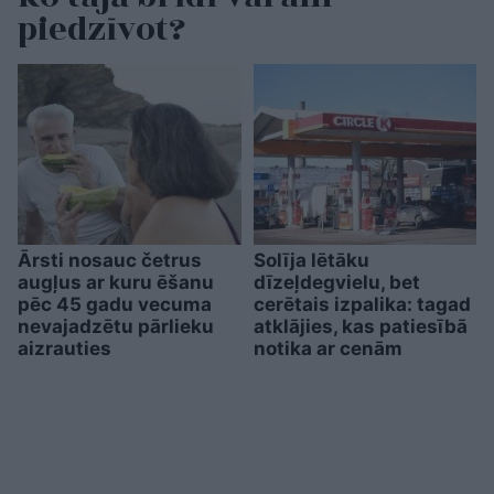
piedzīvot?
Ārsti nosauc četrus
Solīja lētāku
augļus ar kuru ēšanu
dīzeļdegvielu, bet
pēc 45 gadu vecuma
cerētais izpalika: tagad
nevajadzētu pārlieku
atklājies, kas patiesībā
aizrauties
notika ar cenām