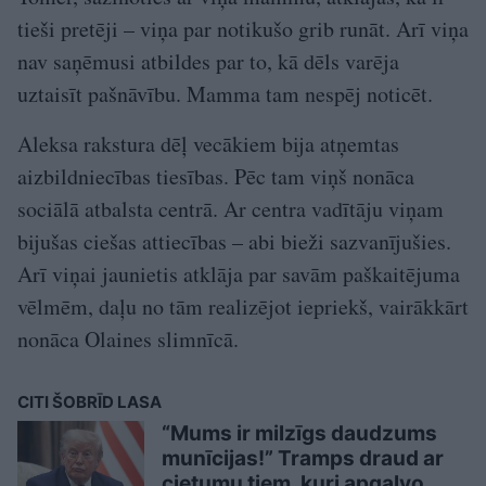
tieši pretēji – viņa par notikušo grib runāt. Arī viņa
nav saņēmusi atbildes par to, kā dēls varēja
uztaisīt pašnāvību. Mamma tam nespēj noticēt.
Aleksa rakstura dēļ vecākiem bija atņemtas
aizbildniecības tiesības. Pēc tam viņš nonāca
sociālā atbalsta centrā. Ar centra vadītāju viņam
bijušas ciešas attiecības – abi bieži sazvanījušies.
Arī viņai jaunietis atklāja par savām paškaitējuma
vēlmēm, daļu no tām realizējot iepriekš, vairākkārt
nonāca Olaines slimnīcā.
CITI ŠOBRĪD LASA
“Mums ir milzīgs daudzums
munīcijas!” Tramps draud ar
cietumu tiem, kuri apgalvo