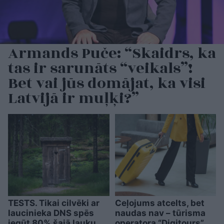
Armands Puče: “Skaidrs, ka
tas ir sarunāts “veikals”!
Bet vai jūs domājat, ka visi
Latvijā ir muļķi?”
TESTS. Tikai cilvēki ar
Ceļojums atcelts, bet
laucinieka DNS spēs
naudas nav – tūrisma
iegūt 80% šajā lauku
operatora “Digitours”