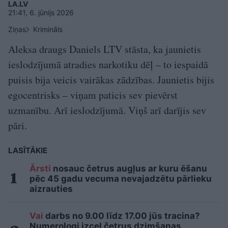
LA.LV
21:41, 6. jūnijs 2026
Ziņas
Krimināls
Aleksa draugs Daniels LTV stāsta, ka jaunietis
ieslodzījumā atradies narkotiku dēļ – to iespaidā
puisis bija veicis vairākas zādzības. Jaunietis bijis
egocentrisks – viņam paticis sev pievērst
uzmanību. Arī ieslodzījumā. Viņš arī darījis sev
pāri.
LASĪTĀKIE
Ārsti
nosauc četrus augļus ar kuru ēšanu
pēc 45 gadu vecuma nevajadzētu pārlieku
aizrauties
Vai
darbs no 9.00 līdz 17.00 jūs tracina?
Numerologi izceļ četrus dzimšanas