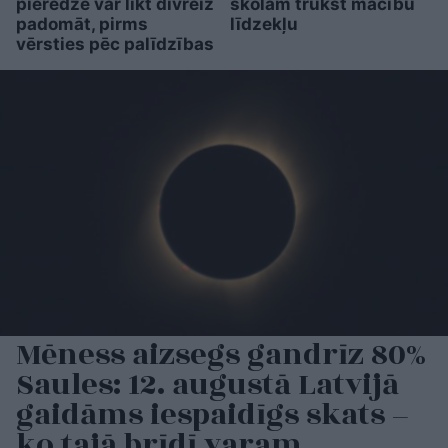
pieredze var likt divreiz
skolām trūkst mācību
padomāt, pirms
līdzekļu
vērsties pēc palīdzības
Mēness aizsegs gandrīz 80%
Saules: 12. augustā Latvijā
gaidāms iespaidīgs skats –
ko tajā brīdī varam