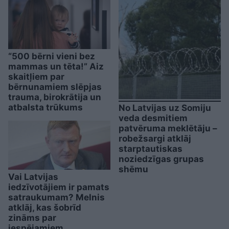
“500 bērni vieni bez
mammas un tēta!” Aiz
skaitļiem par
bērnunamiem slēpjas
trauma, birokrātija un
atbalsta trūkums
No Latvijas uz Somiju
veda desmitiem
patvēruma meklētāju –
robežsargi atklāj
starptautiskas
noziedzīgas grupas
shēmu
Vai Latvijas
iedzīvotājiem ir pamats
satraukumam? Melnis
atklāj, kas šobrīd
zināms par
iespējamiem