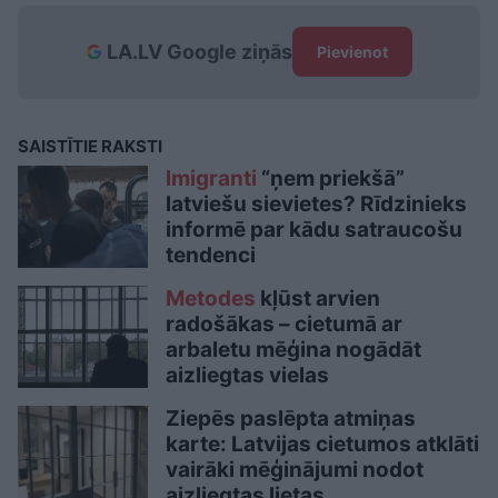
LA.LV Google ziņās
Pievienot
SAISTĪTIE RAKSTI
Imigranti
“ņem priekšā”
latviešu sievietes? Rīdzinieks
informē par kādu satraucošu
tendenci
Metodes
kļūst arvien
radošākas – cietumā ar
arbaletu mēģina nogādāt
aizliegtas vielas
Ziepēs paslēpta atmiņas
karte: Latvijas cietumos atklāti
vairāki mēģinājumi nodot
aizliegtas lietas