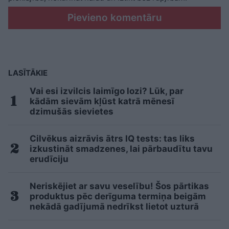
Pievieno komentāru
LASĪTĀKIE
Vai esi izvilcis laimīgo lozi? Lūk, par
kādām sievām kļūst katrā mēnesī
dzimušās sievietes
Cilvēkus aizrāvis ātrs IQ tests: tas liks
izkustināt smadzenes, lai pārbaudītu tavu
erudīciju
Neriskējiet ar savu veselību! Šos pārtikas
produktus pēc derīguma termiņa beigām
nekādā gadījumā nedrīkst lietot uzturā