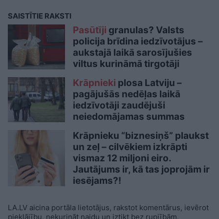
SAISTĪTIE RAKSTI
Pasūtīji
granulas? Valsts
policija brīdina iedzīvotājus –
aukstajā laikā sarosījušies
viltus kurināmā tirgotāji
Krāpnieki
plosa Latviju –
pagājušās nedēļas laikā
iedzīvotāji zaudējuši
neiedomājamas summas
Krāpnieku “biznesiņš” plaukst
un zeļ – cilvēkiem izkrāpti
vismaz 12 miljoni eiro.
Jautājums ir, kā tas joprojām ir
iesējams?!
LA.LV aicina portāla lietotājus, rakstot komentārus, ievērot
pieklājību, nekurināt naidu un iztikt bez rupjībām.