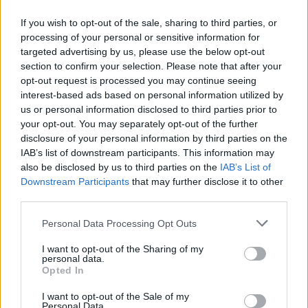
novērš Krievijas plānotu
If you wish to opt-out of the sale, sharing to third parties, or
atentātu pret dronu
processing of your personal or sensitive information for
ražotāju Eiropā
targeted advertising by us, please use the below opt-out
section to confirm your selection. Please note that after your
opt-out request is processed you may continue seeing
interest-based ads based on personal information utilized by
us or personal information disclosed to third parties prior to
your opt-out. You may separately opt-out of the further
disclosure of your personal information by third parties on the
IAB’s list of downstream participants. This information may
also be disclosed by us to third parties on the
IAB’s List of
Downstream Participants
that may further disclose it to other
third parties.
“Pilnīgs
haoss!” Rīgas
Cilvēkus aizrāvis ātrs
Please note that this website/app uses one or more Google
lidostā ceļotāji šodien
IQ tests: tas liks
Personal Data Processing Opt Outs
services and may gather and store information including but
nīkst milzīgās rindās.
izkustināt smadzenes,
not limited to your visit or usage behaviour. You may click to
I want to opt-out of the Sharing of my
Skaidrojam, kas
lai pārbaudītu tavu
personal data.
grant or deny consent to Google and its third-party tags to
atgadījies
erudīciju
Opted In
use your data for below specified purposes in below Google
consent section.
I want to opt-out of the Sale of my
Personal Data.