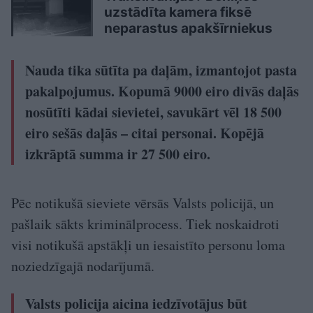
uzstādīta kamera fiksē
neparastus apakšīrniekus
Nauda tika sūtīta pa daļām, izmantojot pasta
pakalpojumus. Kopumā 9000 eiro divās daļās
nosūtīti kādai sievietei, savukārt vēl 18 500
eiro sešās daļās – citai personai. Kopējā
izkrāptā summa ir 27 500 eiro.
Pēc notikušā sieviete vērsās Valsts policijā, un
pašlaik sākts kriminālprocess. Tiek noskaidroti
visi notikušā apstākļi un iesaistīto personu loma
noziedzīgajā nodarījumā.
Valsts policija aicina iedzīvotājus būt