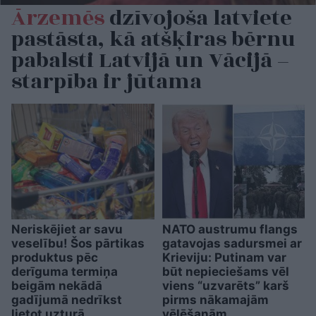
Ārzemēs
dzīvojoša latviete
pastāsta, kā atšķiras bērnu
pabalsti Latvijā un Vācijā –
starpība ir jūtama
Neriskējiet ar savu
NATO austrumu flangs
veselību! Šos pārtikas
gatavojas sadursmei ar
produktus pēc
Krieviju: Putinam var
derīguma termiņa
būt nepieciešams vēl
beigām nekādā
viens “uzvarēts” karš
gadījumā nedrīkst
pirms nākamajām
lietot uzturā
vēlēšanām