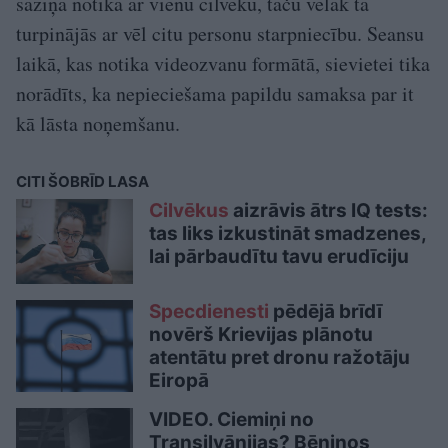
saziņa notika ar vienu cilvēku, taču vēlāk tā
turpinājās ar vēl citu personu starpniecību. Seansu
laikā, kas notika videozvanu formātā, sievietei tika
norādīts, ka nepieciešama papildu samaksa par it
kā lāsta noņemšanu.
CITI ŠOBRĪD LASA
Cilvēkus
aizrāvis ātrs IQ tests:
tas liks izkustināt smadzenes,
lai pārbaudītu tavu erudīciju
Specdienesti
pēdējā brīdī
novērš Krievijas plānotu
atentātu pret dronu ražotāju
Eiropā
VIDEO. Ciemiņi no
Transilvānijas? Bēniņos