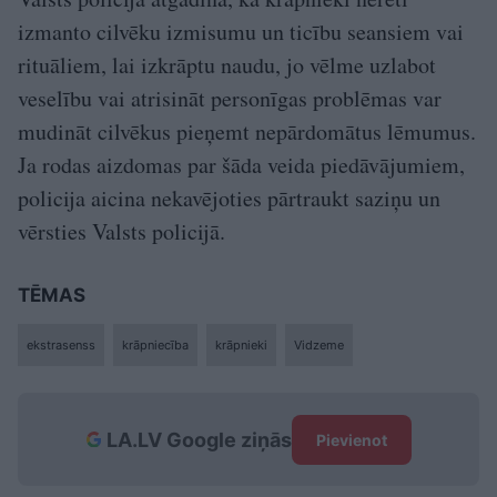
izmanto cilvēku izmisumu un ticību seansiem vai
rituāliem, lai izkrāptu naudu, jo vēlme uzlabot
veselību vai atrisināt personīgas problēmas var
mudināt cilvēkus pieņemt nepārdomātus lēmumus.
Ja rodas aizdomas par šāda veida piedāvājumiem,
policija aicina nekavējoties pārtraukt saziņu un
vērsties Valsts policijā.
TĒMAS
ekstrasenss
krāpniecība
krāpnieki
Vidzeme
LA.LV Google ziņās
Pievienot