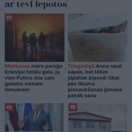
ar tevi lepotos
Maskavas
mērs pareģo
Trīsgadīgā
Anna raud
Krievijai fatālu galu, ja
sāpēs, bet tētim
vien Putins dos zaļo
jāpaliek ārpusē: tikai
gaismu vienam
pēc likuma
lēmumam
piesaukšanas ģimene
panāk savu