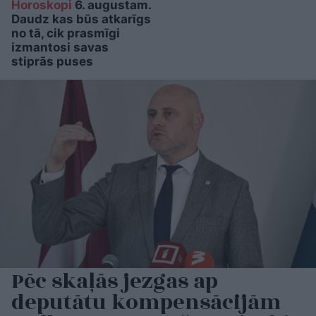
Horoskopi
6. augustam.
Daudz kas būs atkarīgs
no tā, cik prasmīgi
izmantosi savas
stiprās puses
Pēc skaļās jezgas ap
deputātu kompensācijām