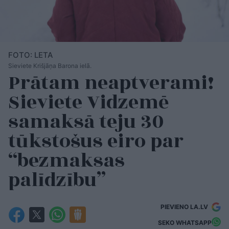
FOTO: LETA
Sieviete Krišjāņa Barona ielā.
Prātam neaptverami!
Sieviete Vidzemē
samaksā teju 30
tūkstošus eiro par
“bezmaksas
palīdzību”
PIEVIENO LA.LV
SEKO WHATSAPP