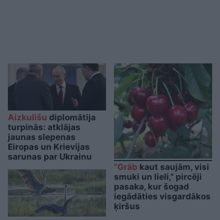
Aizkulišu
diplomātija
turpinās: atklājas
jaunas slepenas
Eiropas un Krievijas
sarunas par Ukrainu
“Grāb
kaut saujām, visi
smuki un lieli,” pircēji
pasaka, kur šogad
iegādāties visgardākos
ķiršus