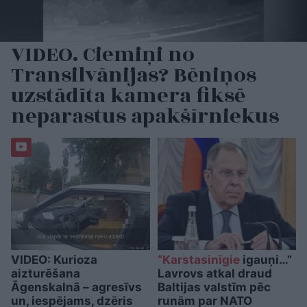
VIDEO. Ciemiņi no
Transilvānijas? Bēniņos
uzstādīta kamera fiksē
neparastus apakšīrniekus
VIDEO: Kurioza
“Karstasinīgie
igauņi…”
aizturēšana
Lavrovs atkal draud
Āgenskalnā – agresīvs
Baltijas valstīm pēc
un, iespējams, dzēris
runām par NATO