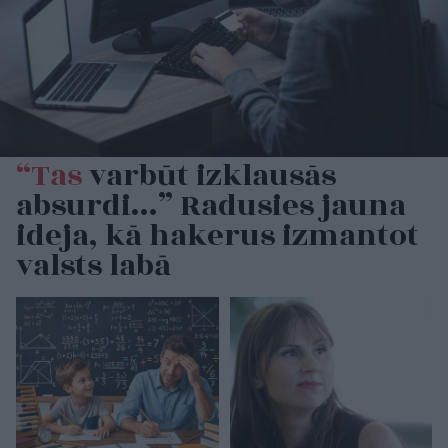
“Tas
varbūt izklausās
absurdi…” Radusies jauna
ideja, kā hakerus izmantot
valsts labā