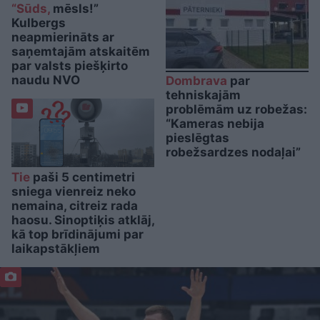
“Sūds,
mēsls!”
Kulbergs
neapmierināts ar
saņemtajām atskaitēm
par valsts piešķirto
naudu NVO
Dombrava
par
tehniskajām
problēmām uz robežas:
“Kameras nebija
pieslēgtas
robežsardzes nodaļai”
Tie
paši 5 centimetri
sniega vienreiz neko
nemaina, citreiz rada
haosu. Sinoptiķis atklāj,
kā top brīdinājumi par
laikapstākļiem