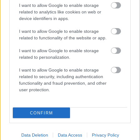
I want to allow Google to enable storage
related to analytics like cookies on web or
device identifiers in apps.
Vai
esi izvilcis laimīgo
Rīsu
ūdens –
I want to allow Google to enable storage
lozi? Lūk, par kādām
mārketinga triks vai
related to functionality of the website or app.
sievām kļūst katrā
apstiprināta ķīmija:
mēnesī dzimušās
kāpēc korejietes
I want to allow Google to enable storage
sievietes
izskatās tik satriecoši
related to personalization.
labi?
I want to allow Google to enable storage
related to security, including authentication
functionality and fraud prevention, and other
user protection.
CONFIRM
Data Deletion
Data Access
Privacy Policy