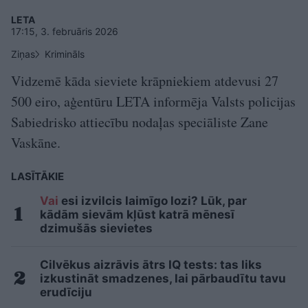
LETA
17:15, 3. februāris 2026
Ziņas
Krimināls
Vidzemē kāda sieviete krāpniekiem atdevusi 27
500 eiro, aģentūru LETA informēja Valsts policijas
Sabiedrisko attiecību nodaļas speciāliste Zane
Vaskāne.
LASĪTĀKIE
Vai
esi izvilcis laimīgo lozi? Lūk, par
kādām sievām kļūst katrā mēnesī
dzimušās sievietes
Cilvēkus aizrāvis ātrs IQ tests: tas liks
izkustināt smadzenes, lai pārbaudītu tavu
erudīciju