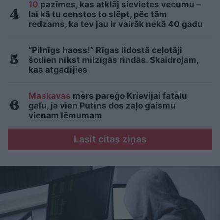
10
pazīmes, kas atklāj sievietes vecumu –
lai kā tu censtos to slēpt, pēc tām
redzams, ka tev jau ir vairāk nekā 40 gadu
“Pilnīgs haoss!” Rīgas lidostā ceļotāji
šodien nīkst milzīgās rindās. Skaidrojam,
kas atgadījies
Maskavas
mērs pareģo Krievijai fatālu
galu, ja vien Putins dos zaļo gaismu
vienam lēmumam
Lasīt citas ziņas