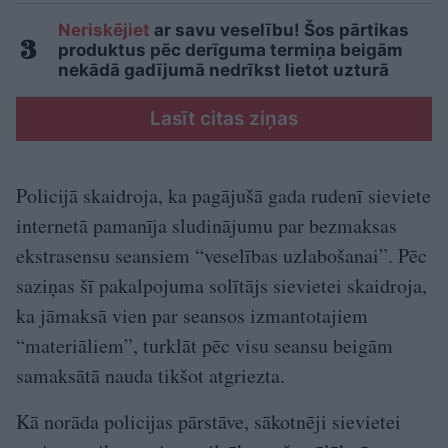
Neriskējiet
ar savu veselību! Šos pārtikas
produktus pēc derīguma termiņa beigām
nekādā gadījumā nedrīkst lietot uzturā
Lasīt citas ziņas
Policijā skaidroja, ka pagājušā gada rudenī sieviete
internetā pamanīja sludinājumu par bezmaksas
ekstrasensu seansiem “veselības uzlabošanai”. Pēc
saziņas šī pakalpojuma solītājs sievietei skaidroja,
ka jāmaksā vien par seansos izmantotajiem
“materiāliem”, turklāt pēc visu seansu beigām
samaksātā nauda tikšot atgriezta.
Kā norāda policijas pārstāve, sākotnēji sievietei