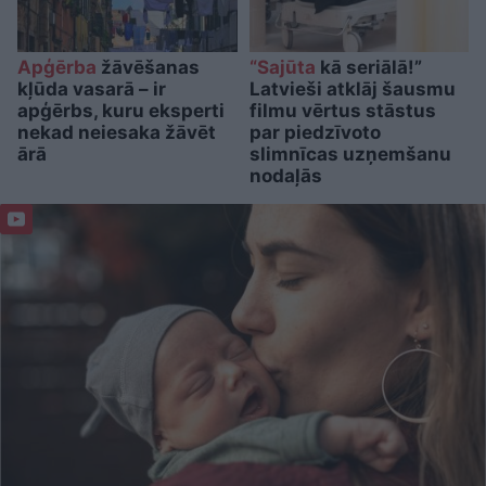
Apģērba
žāvēšanas
“Sajūta
kā seriālā!”
kļūda vasarā – ir
Latvieši atklāj šausmu
apģērbs, kuru eksperti
filmu vērtus stāstus
nekad neiesaka žāvēt
par piedzīvoto
ārā
slimnīcas uzņemšanu
nodaļās