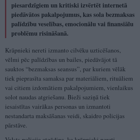
piesardzīgiem un kritiski izvērtēt internetā
piedāvātos pakalpojumus, kas sola bezmaksas
palīdzību veselības, emocionālu vai finansiālu
problēmu risināšanā.
Krāpnieki nereti izmanto cilvēku uzticēšanos,
vēlmi pēc palīdzības un bailes, piedāvājot tā
sauktos “bezmaksas seansus”, par kuriem vēlāk
tiek pieprasīta samaksa par materiāliem, rituāliem
vai citiem izdomātiem pakalpojumiem, vienlaikus
solot naudas atgriešanu. Bieži saziņā tiek
iesaistītas vairākas personas un izmantoti
nestandarta maksāšanas veidi, skaidro policijas
pārstāve.
Valsts policija atgādina, ka krāpnieki nereti