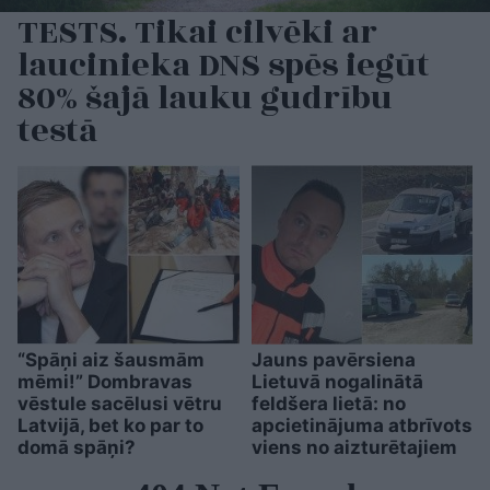
TESTS. Tikai cilvēki ar
laucinieka DNS spēs iegūt
80% šajā lauku gudrību
testā
“Spāņi aiz šausmām
Jauns pavērsiena
mēmi!” Dombravas
Lietuvā nogalinātā
vēstule sacēlusi vētru
feldšera lietā: no
Latvijā, bet ko par to
apcietinājuma atbrīvots
domā spāņi?
viens no aizturētajiem