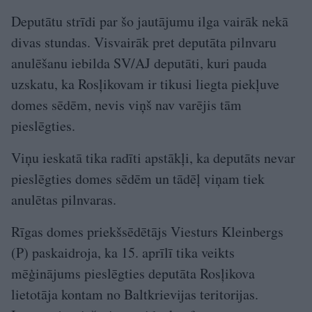
Deputātu strīdi par šo jautājumu ilga vairāk nekā
divas stundas. Visvairāk pret deputāta pilnvaru
anulēšanu iebilda SV/AJ deputāti, kuri pauda
uzskatu, ka Rosļikovam ir tikusi liegta piekļuve
domes sēdēm, nevis viņš nav varējis tām
pieslēgties.
Viņu ieskatā tika radīti apstākļi, ka deputāts nevar
pieslēgties domes sēdēm un tādēļ viņam tiek
anulētas pilnvaras.
Rīgas domes priekšsēdētājs Viesturs Kleinbergs
(P) paskaidroja, ka 15. aprīlī tika veikts
mēģinājums pieslēgties deputāta Rosļikova
lietotāja kontam no Baltkrievijas teritorijas.