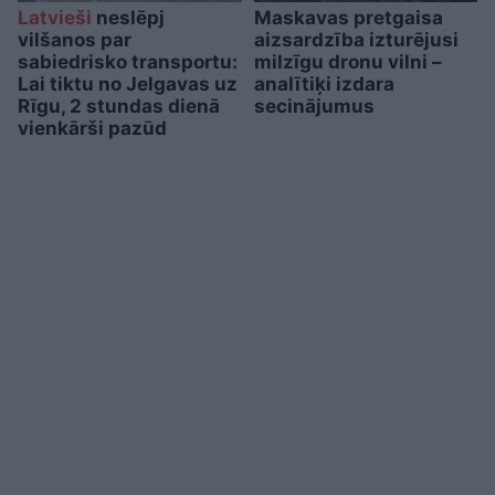
Latvieši
neslēpj
Maskavas pretgaisa
vilšanos par
aizsardzība izturējusi
sabiedrisko transportu:
milzīgu dronu vilni –
Lai tiktu no Jelgavas uz
analītiķi izdara
Rīgu, 2 stundas dienā
secinājumus
vienkārši pazūd