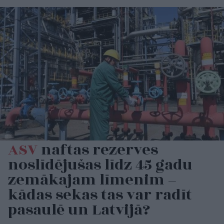
ASV
naftas rezerves
noslīdējušas līdz 45 gadu
zemākajam līmenim –
kādas sekas tas var radīt
pasaulē un Latvijā?