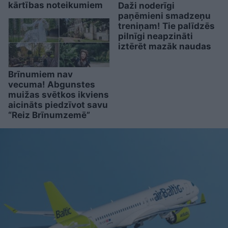
kārtības noteikumiem
Daži noderīgi
paņēmieni smadzeņu
treniņam! Tie palīdzēs
pilnīgi neapzināti
iztērēt mazāk naudas
Brīnumiem nav
vecuma! Abgunstes
muižas svētkos ikviens
aicināts piedzīvot savu
“Reiz Brīnumzemē”