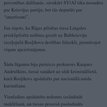
personības dalīšanās, savukārt SV/AJ tika nosaukta
par Krievijas partiju, bet tās deputāti par
“interfronti”.
Jau ziņots, ka Rīgas pilsētas tiesa Latgales
priekšpilsētā nolēma grozīt uz Baltkrieviju
izceļojušā Rosļikova drošības līdzekli, piemērojot
viņam apcietinājumu.
Šādu lūgumu bija pieteicis prokurors Kaspars
Andruškins, tiesai sanākot uz sēdi krimināllietā,
kurā Rosļikovs apsūdzēts par nacionālā naida
kurināšanu.
Vienlaikus apsūdzēto nolemts izsludināt
meklēšanā, un tiesas procesā pasludināts