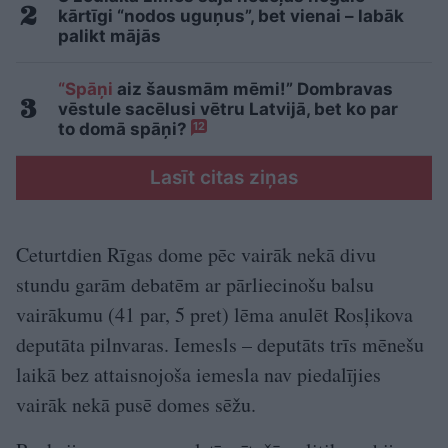
kārtīgi “nodos uguņus”, bet vienai – labāk
palikt mājās
“Spāņi
aiz šausmām mēmi!” Dombravas
vēstule sacēlusi vētru Latvijā, bet ko par
to domā spāņi?
12
Lasīt citas ziņas
Ceturtdien Rīgas dome pēc vairāk nekā divu
stundu garām debatēm ar pārliecinošu balsu
vairākumu (41 par, 5 pret) lēma anulēt Rosļikova
deputāta pilnvaras. Iemesls – deputāts trīs mēnešu
laikā bez attaisnojoša iemesla nav piedalījies
vairāk nekā pusē domes sēžu.