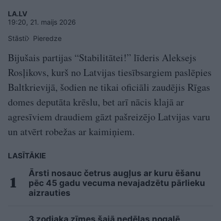
LA.LV
19:20, 21. maijs 2026
Stāsti
Pieredze
Bijušais partijas “Stabilitātei!” līderis Aleksejs
Rosļikovs, kurš no Latvijas tiesībsargiem paslēpies
Baltkrievijā, šodien ne tikai oficiāli zaudējis Rīgas
domes deputāta krēslu, bet arī nācis klajā ar
agresīviem draudiem gāzt pašreizējo Latvijas varu
un atvērt robežas ar kaimiņiem.
LASĪTĀKIE
Ārsti nosauc četrus augļus ar kuru ēšanu
pēc 45 gadu vecuma nevajadzētu pārlieku
aizrauties
3 zodiaka zīmes šajā nedēļas nogalē