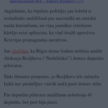
оригинальный звук – Aleksejs Roslikovs 🇱🇻
Atgādinām, ka bijušais politiķis jau šobrīd ir
izsludināts meklēšanā par nacionālā un etniskā
naida kurināšanu, un viņa jaunākie izteikumi
kārtējo reizi apliecina, ka viņš tiražē agresīvos
Krievijas propagandas naratīvus.
Jau
vēstījām
, ka Rīgas dome šodien nolēma anulēt
Alekseja Rosļikova (“Stabilitātei”) domes deputāta
pilnvaras.
Šāds lēmums pieņemts, jo Rosļikovs trīs mēnešu
laikā nav piedalījies vairāk nekā pusē domes sēžu.
Par deputāta pilnvaru anulēšanu nobalsoja 41
deputāts, bet pret bija pieci.