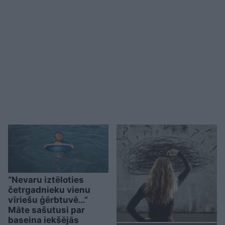
“Nevaru iztēloties
četrgadnieku vienu
vīriešu ģērbtuvē…”
Māte sašutusi par
baseina iekšējās