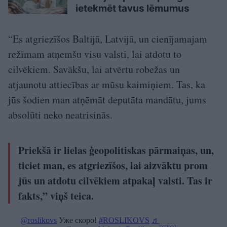
ietekmēt tavus lēmumus
“Es atgriezīšos Baltijā, Latvijā, un cienījamajam
režīmam atņemšu visu valsti, lai atdotu to
cilvēkiem. Savākšu, lai atvērtu robežas un
atjaunotu attiecības ar mūsu kaimiņiem. Tas, ka
jūs šodien man atņēmāt deputāta mandātu, jums
absolūti neko neatrisinās.
Priekšā ir lielas ģeopolitiskas pārmaiņas, un,
ticiet man, es atgriezīšos, lai aizvāktu prom
jūs un atdotu cilvēkiem atpakaļ valsti. Tas ir
fakts,” viņš teica.
@roslikovs
Уже скоро!
#ROSLIKOVS
♬