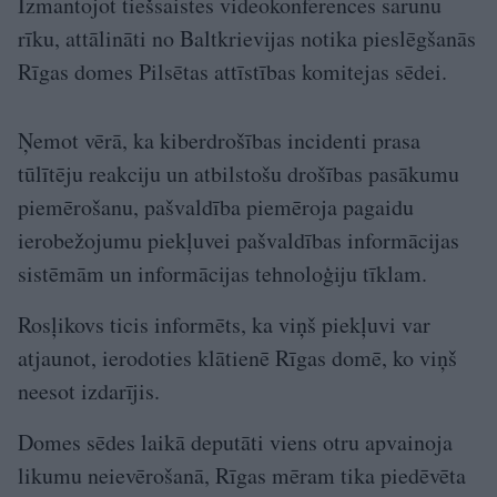
Izmantojot tiešsaistes videokonferences sarunu
rīku, attālināti no Baltkrievijas notika pieslēgšanās
Rīgas domes Pilsētas attīstības komitejas sēdei.
Ņemot vērā, ka kiberdrošības incidenti prasa
tūlītēju reakciju un atbilstošu drošības pasākumu
piemērošanu, pašvaldība piemēroja pagaidu
ierobežojumu piekļuvei pašvaldības informācijas
sistēmām un informācijas tehnoloģiju tīklam.
Rosļikovs ticis informēts, ka viņš piekļuvi var
atjaunot, ierodoties klātienē Rīgas domē, ko viņš
neesot izdarījis.
Domes sēdes laikā deputāti viens otru apvainoja
likumu neievērošanā, Rīgas mēram tika piedēvēta