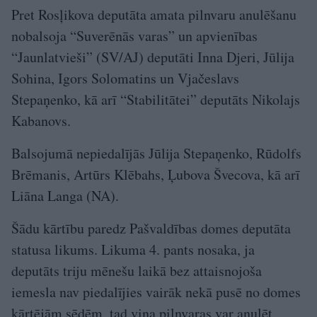
Pret Rosļikova deputāta amata pilnvaru anulēšanu
nobalsoja “Suverēnās varas” un apvienības
“Jaunlatvieši” (SV/AJ) deputāti Inna Djeri, Jūlija
Sohina, Igors Solomatins un Vjačeslavs
Stepaņenko, kā arī “Stabilitātei” deputāts Nikolajs
Kabanovs.
Balsojumā nepiedalījās Jūlija Stepaņenko, Rūdolfs
Brēmanis, Artūrs Klēbahs, Ļubova Švecova, kā arī
Liāna Langa (NA).
Šādu kārtību paredz Pašvaldības domes deputāta
statusa likums. Likuma 4. pants nosaka, ja
deputāts triju mēnešu laikā bez attaisnojoša
iemesla nav piedalījies vairāk nekā pusē no domes
kārtējām sēdēm, tad viņa pilnvaras var anulēt