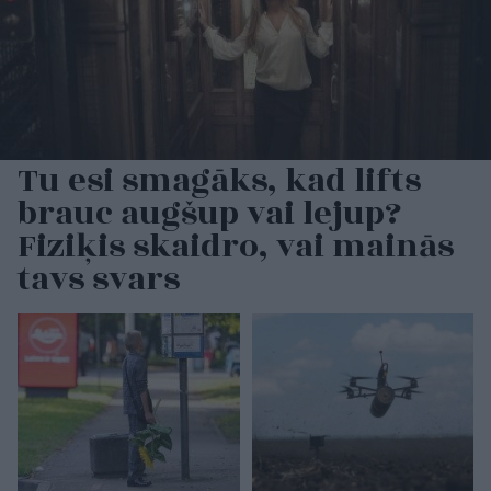
Tu esi smagāks, kad lifts
brauc augšup vai lejup?
Fiziķis skaidro, vai mainās
tavs svars