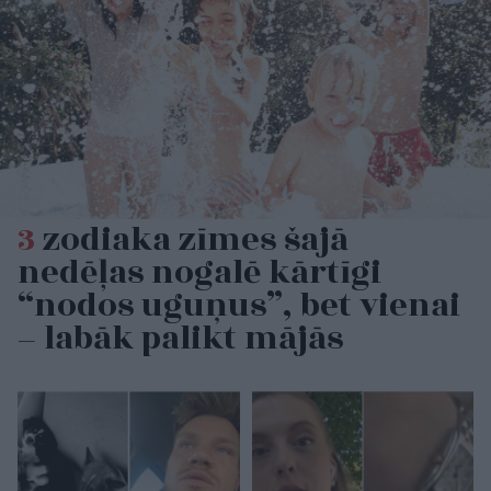
3
zodiaka zīmes šajā
nedēļas nogalē kārtīgi
“nodos uguņus”, bet vienai
– labāk palikt mājās