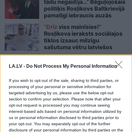
tādu negaidīja…” Bēguļojošais
politiķis Rosļikovs Baltkrievijā
pamatīgi iebraucis auzās
“Drīz
viss mainīsies!”
Rosļikova ieraksts sociālajos
tīklos izsauc milzīgu
sašutuma vētru latviešos
LA.LV aicina portāla lietotājus, rakstot komentārus, ievērot
LA.LV -
Do Not Process My Personal Information
pieklājību, nekurināt naidu un iztikt bez rupjībām.
Pievieno komentāru
If you wish to opt-out of the sale, sharing to third parties, or
processing of your personal or sensitive information for
targeted advertising by us, please use the below opt-out
section to confirm your selection. Please note that after your
opt-out request is processed you may continue seeing
interest-based ads based on personal information utilized by
LASĪTĀKIE
us or personal information disclosed to third parties prior to
Ārsti nosauc četrus augļus ar kuru ēšanu
your opt-out. You may separately opt-out of the further
pēc 45 gadu vecuma nevajadzētu pārlieku
disclosure of your personal information by third parties on the