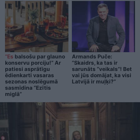
“Es
balsošu par glauno
Armands Puče:
konservu porciju!” Ar
“Skaidrs, ka tas ir
patiesi asprātīgu
sarunāts “veikals”! Bet
ēdienkarti vasaras
vai jūs domājat, ka visi
sezonas noslēgumā
Latvijā ir muļķi?”
sasmīdina “Ezītis
miglā”