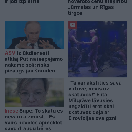
ir ļoti izplatīts
novēroto cenu atšķirību
Jūrmalas un Rīgas
tirgos
ASV
izlūkdienesti
atklāj Putina iespējamo
nākamo soli: risks
pieaugs jau šoruden
“Tā var ākstīties savā
virtuvē, nevis uz
skatuves!” Elita
Mīlgrāve ļāvusies
negaidīti erotiskai
Inese
Supe: To skatu es
skatuves deja ar
nevaru aizmirst… Es
Eirovīzijas zvaigzni
vairs nevēlos apmeklēt
savu draugu bēres