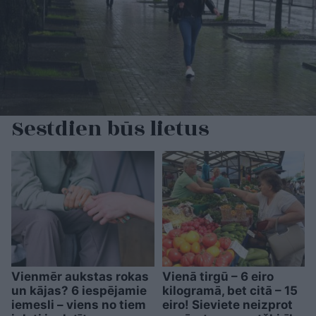
Sestdien būs lietus
Vienmēr aukstas rokas
Vienā tirgū – 6 eiro
un kājas? 6 iespējamie
kilogramā, bet citā – 15
iemesli – viens no tiem
eiro! Sieviete neizprot