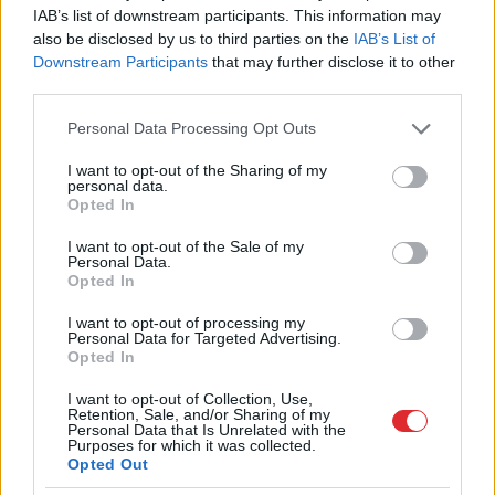
aizrauties
IAB’s list of downstream participants. This information may
also be disclosed by us to third parties on the
IAB’s List of
Downstream Participants
that may further disclose it to other
3
zodiaka zīmes šajā nedēļas nogalē
third parties.
kārtīgi “nodos uguņus”, bet vienai – labāk
palikt mājās
Please note that this website/app uses one or more Google
Personal Data Processing Opt Outs
services and may gather and store information including but
“Spāņi
aiz šausmām mēmi!” Dombravas
not limited to your visit or usage behaviour. You may click to
I want to opt-out of the Sharing of my
personal data.
vēstule sacēlusi vētru Latvijā, bet ko par
grant or deny consent to Google and its third-party tags to
Opted In
to domā spāņi?
12
use your data for below specified purposes in below Google
consent section.
I want to opt-out of the Sale of my
Personal Data.
ASV izlūkdienesti atklāj Putina iespējamo
Opted In
nākamo soli: risks pieaugs jau šoruden
2
I want to opt-out of processing my
Personal Data for Targeted Advertising.
Nabaga
cilvēks! “Pepco” veikalā kāds
Opted In
pircējs dabūjis dzirdēt to, ko viņam
noteikti nebūtu jādzird
I want to opt-out of Collection, Use,
Retention, Sale, and/or Sharing of my
Personal Data that Is Unrelated with the
Purposes for which it was collected.
Maskavas pretgaisa aizsardzība
Opted Out
izturējusi milzīgu dronu vilni – analītiķi