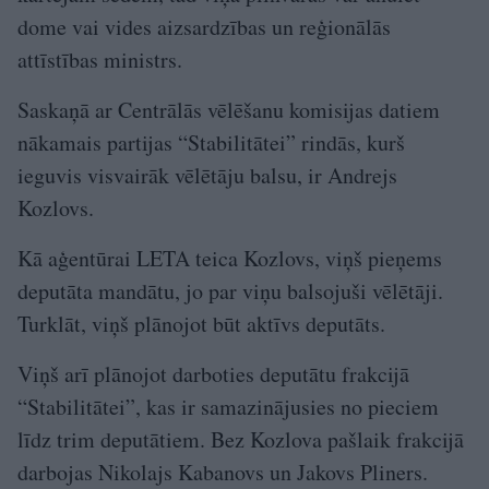
dome vai vides aizsardzības un reģionālās
attīstības ministrs.
Saskaņā ar Centrālās vēlēšanu komisijas datiem
nākamais partijas “Stabilitātei” rindās, kurš
ieguvis visvairāk vēlētāju balsu, ir Andrejs
Kozlovs.
Kā aģentūrai LETA teica Kozlovs, viņš pieņems
deputāta mandātu, jo par viņu balsojuši vēlētāji.
Turklāt, viņš plānojot būt aktīvs deputāts.
Viņš arī plānojot darboties deputātu frakcijā
“Stabilitātei”, kas ir samazinājusies no pieciem
līdz trim deputātiem. Bez Kozlova pašlaik frakcijā
darbojas Nikolajs Kabanovs un Jakovs Pliners.