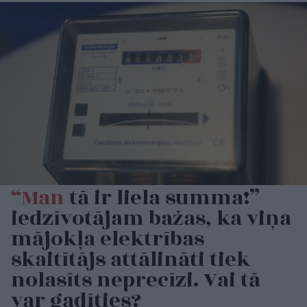
“Man
tā ir liela summa!”
iedzīvotājam bažas, ka viņa
mājokļa elektrības
skaitītājs attālināti tiek
nolasīts neprecīzi. Vai tā
var gadīties?