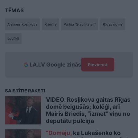
TĒMAS
Aleksejs Rosļikovs
Krievija
Partija "Stabilitātei!"
Rīgas dome
soctīkli
LA.LV Google ziņās
Pievienot
SAISTĪTIE RAKSTI
VIDEO. Rosļikova gaitas Rīgas
domē beigušās; kolēģi, arī
Mairis Briedis, “izmet” viņu no
deputātu pulciņa
“Domāju,
ka Lukašenko ko