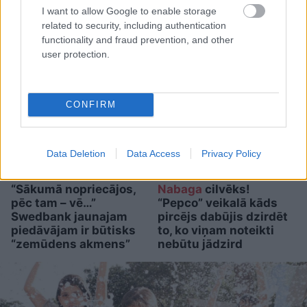
piedzīvo pārsteigumu
I want to allow Google to enable storage
darba intervijā, izrādās –
related to security, including authentication
tas nav retums
functionality and fraud prevention, and other
user protection.
CONFIRM
Data Deletion
Data Access
Privacy Policy
“Sākumā nopriecājos,
Nabaga
cilvēks!
pēc tam – vē…”
“Pepco” veikalā kāds
Swedbank jaunajam
pircējs dabūjis dzirdēt
piedāvājam ir būtisks
to, ko viņam noteikti
“zemūdens akmens”
nebūtu jādzird