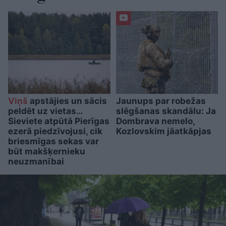
Viņš
apstājies un sācis
Jaunups par robežas
peldēt uz vietas…
slēgšanas skandālu: Ja
Sieviete atpūtā Pierīgas
Dombrava nemelo,
ezerā piedzīvojusi, cik
Kozlovskim jāatkāpjas
briesmīgas sekas var
būt makšķernieku
neuzmanībai