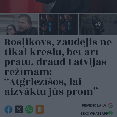
Rosļikovs, zaudējis ne
tikai krēslu, bet arī
prātu, draud Latvijas
režīmam:
“Atgriezīšos, lai
aizvāktu jūs prom”
PIEVIENO LA.LV
SEKO WHATSAPP