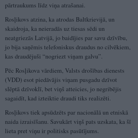
pārtraukums līdz viņa atrašanai.
Rosļikovs atzina, ka atrodas Baltkrievijā, un
skaidroja, ka neieradās uz tiesas sēdi un
neatgriezās Latvijā, jo baidījies par savu dzīvību,
jo bija saņēmis telefoniskus draudus no cilvēkiem,
kas draudējuši “nogriezt viņam galvu”.
Pēc Rosļikova vārdiem, Valsts drošības dienests
(VDD) esot piedāvājis viņam pusgadu dzīvot
slēptā dzīvoklī, bet viņš atteicies, jo negribējis
sagaidīt, kad izteiktie draudi tiks realizēti.
Rosļikovs tiek apsūdzēts par nacionālā un etniskā
naida izraisīšanu. Savukārt viņš pats uzskata, ka šī
lieta pret viņu ir politisks pasūtījums.