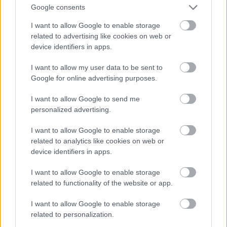
izdara secinājumus
Google consents
I want to allow Google to enable storage
Lasīt citas ziņas
Atcelt
Ziņot
related to advertising like cookies on web or
device identifiers in apps.
I want to allow my user data to be sent to
Google for online advertising purposes.
I want to allow Google to send me
personalized advertising.
I want to allow Google to enable storage
related to analytics like cookies on web or
device identifiers in apps.
I want to allow Google to enable storage
related to functionality of the website or app.
“Jāstrādā 12 stundas un vēl
I want to allow Google to enable storage
jāpaliek ilgāk?” Sieviete
related to personalization.