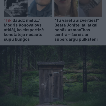
“Tik
daudz melu…”
“Tu varētu aizvērties!”
Modris Konovalovs
Beata Jonīte jau atkal
atklāj, ko ekspertīzē
nonāk uzmanības
konstatēja nošauto
centrā – šoreiz ar
suņu kuņģos
superdārgu pulksteni