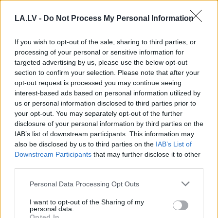
novelk IIN, kādēļ tāda
nevienlīdzība?” Normunds no
LA.LV -
Do Not Process My Personal Information
Anglijas jautā par pensiju sistēmu
valstī
If you wish to opt-out of the sale, sharing to third parties, or
processing of your personal or sensitive information for
Pensionār,
neapdali sevi! Zini
targeted advertising by us, please use the below opt-out
nianses par “nodokļu grāmatiņu” un
section to confirm your selection. Please note that after your
saņem vairāk naudiņas
opt-out request is processed you may continue seeing
interest-based ads based on personal information utilized by
us or personal information disclosed to third parties prior to
Nodokļi vai tomēr cilvēki?
your opt-out. You may separately opt-out of the further
disclosure of your personal information by third parties on the
IAB’s list of downstream participants. This information may
also be disclosed by us to third parties on the
IAB’s List of
Downstream Participants
that may further disclose it to other
Andris
Kulbergs: Problēma ir tāda,
third parties.
ka tas “pīrāgs” ir visur
sadārdzinājies
Please note that this website/app uses one or more Google
Personal Data Processing Opt Outs
services and may gather and store information including but
not limited to your visit or usage behaviour. You may click to
I want to opt-out of the Sharing of my
personal data.
“Šī iemesla dēļ man VID bija
grant or deny consent to Google and its third-party tags to
Opted In