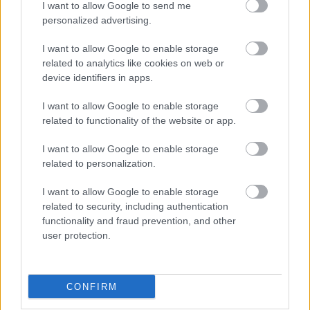
“Sadārdzināsies būvniecība!” No
I want to allow Google to send me
2027. gada kūdra maksās piecas
personalized advertising.
reizes vairāk
I want to allow Google to enable storage
related to analytics like cookies on web or
Neplānotās nodokļu izmaiņas
device identifiers in apps.
budžetā grauj Latvijas starptautisko
tēlu investoru acīs un būtiski
I want to allow Google to enable storage
palielinās ēnu ekonomiku Latvijā
related to functionality of the website or app.
Jaunās
māmiņas Latvijā beidzot
I want to allow Google to enable storage
saņems pienācīgus pabalstus: no 1.
related to personalization.
janvāra sola ievērojami palielināt
mēneša ienākumus
I want to allow Google to enable storage
related to security, including authentication
functionality and fraud prevention, and other
“Bērniem
būs jāmaksā miljoni…”
user protection.
Galkina īpašums Krievijā nonāk
jaunu nodokļu ēnā
CONFIRM
Nodokļu
taisnīguma uztvere Eiropā: