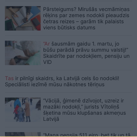
Pārsteigums? Mirušās vecmāmiņas
rēķins par zemes nodokli pieaudzis
četras reizes – garām tik palaists
viens būtisks datums
“Ar
šausmām gaidu 1. martu, jo
būšu parādā prāvu summu valstij!”
Skaidrīte par nodokļiem, pensiju un
VID
Tas
ir pilnīgi skaidrs, ka Latvijā cels šo nodokli!
Speciālisti iezīmē mūsu nākotnes tēriņus
“Vācijā, ģimenē dzīvojot, uzreiz ir
mazāki nodokļi,” jurists Vītoliņš
šķetina mūsu klupšanas akmeņus
Latvijā
“Mana pensija 511 eiro, bet tik un tā