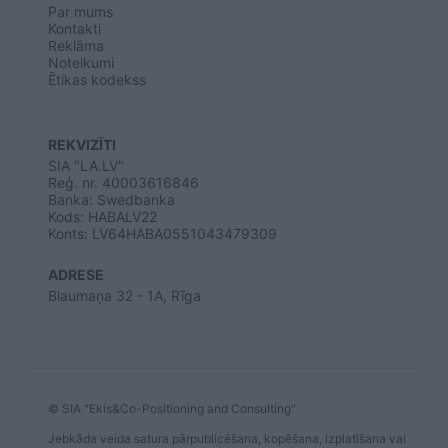
Par mums
Kontakti
Reklāma
Noteikumi
Ētikas kodekss
REKVIZĪTI
SIA "LA.LV"
Reģ. nr. 40003616846
Banka: Swedbanka
Kods: HABALV22
Konts: LV64HABA0551043479309
ADRESE
Blaumaņa 32 - 1A, Rīga
© SIA "Ekis&Co-Positioning and Consulting"
Jebkāda veida satura pārpublicēšana, kopēšana, izplatīšana vai