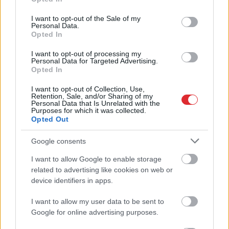
jāatdod 12 000 eiro!” Līga atklāj, ka
use your data for below specified purposes in below Google
jūtas apkrāpta no valsts puses
consent section.
I want to opt-out of the Sale of my
Personal Data.
Opted In
Kopīpašuma iegādei draugam
I want to opt-out of processing my
jāpārskaita vairāki tūkstoši eiro –
Personal Data for Targeted Advertising.
Ieva satraukta, vai VID nepiesiesies
Opted In
par šo pārskaitījumu
I want to opt-out of Collection, Use,
Retention, Sale, and/or Sharing of my
“Par
manu darbu nav maksāti
Personal Data that Is Unrelated with the
Purposes for which it was collected.
nodokļi. Vai tas ietekmēs manu
Opted Out
pensiju un pabalstu aprēķinu?”
Andris apjucis par darba devēja
Google consents
attieksmi
I want to allow Google to enable storage
Atcelt
Ziņot
related to advertising like cookies on web or
“Tā ir netaisnība, kāpēc mūs soda?”
device identifiers in apps.
Laura atklāj, ka tūkstošiem sieviešu
Latvijā patiesībā saņems mazāku
pensiju
I want to allow my user data to be sent to
Google for online advertising purposes.