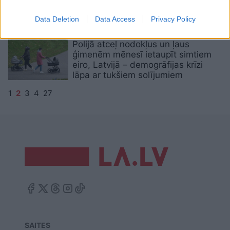
Latvijas sistēma netaisnīgākā ES?
Data Deletion
Data Access
Privacy Policy
Polijā atceļ nodokļus un ļaus
ģimenēm mēnesī ietaupīt simtiem
eiro, Latvijā – demogrāfijas krīzi
lāpa ar tukšiem solījumiem
1
2
3
4
27
SAITES