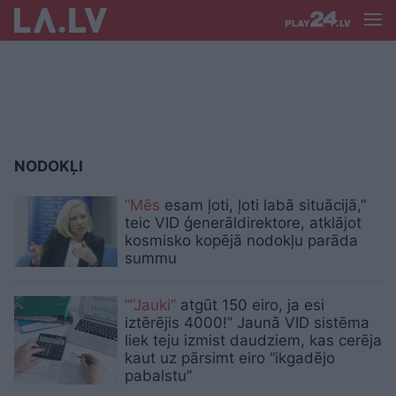
NODOKĻI
“Mēs
esam ļoti, ļoti labā situācijā,”
teic VID ģenerāldirektore, atklājot
kosmisko kopējā nodokļu parāda
summu
“”Jauki”
atgūt 150 eiro, ja esi
iztērējis 4000!” Jaunā VID sistēma
liek teju izmist daudziem, kas cerēja
kaut uz pārsimt eiro “ikgadējo
pabalstu”