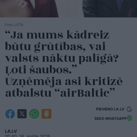
Foto: LETA
“Ja mums kādreiz
būtu grūtības, vai
valsts nāktu palīgā?
Ļoti šaubos.”
Uzņēmēja asi kritizē
atbalstu “airBaltic”
PIEVIENO LA.LV
SEKO WHATSAPP
LA.LV
20:40, 16. aprīlis 2026