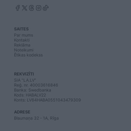
SAITES
Par mums
Kontakti
Reklāma
Noteikumi
Ētikas kodekss
REKVIZĪTI
SIA "LA.LV"
Reģ. nr. 40003616846
Banka: Swedbanka
Kods: HABALV22
Konts: LV64HABA0551043479309
ADRESE
Blaumaņa 32 - 1A, Rīga