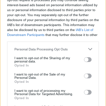
opt-out request is processed you may continue seeing
interest-based ads based on personal information utilized by
us or personal information disclosed to third parties prior to
your opt-out. You may separately opt-out of the further
disclosure of your personal information by third parties on the
IAB’s list of downstream participants. This information may
also be disclosed by us to third parties on the
IAB’s List of
Downstream Participants
that may further disclose it to other
third parties.
“Jāstrādā 12 stundas un
Krievijā sācies pavēstu
Please note that this website/app uses one or more Google
Personal Data Processing Opt Outs
vēl jāpaliek ilgāk?”
vilnis: zināms, kas
services and may gather and store information including but
Sieviete piedzīvo
notiek ar tiem, kuri tās
not limited to your visit or usage behaviour. You may click to
I want to opt-out of the Sharing of my
personal data.
pārsteigumu darba
izvēlas ignorēt
grant or deny consent to Google and its third-party tags to
Opted In
intervijā, izrādās – tas
use your data for below specified purposes in below Google
nav retums
consent section.
I want to opt-out of the Sale of my
Personal Data.
Opted In
I want to opt-out of processing my
Personal Data for Targeted Advertising.
Opted In