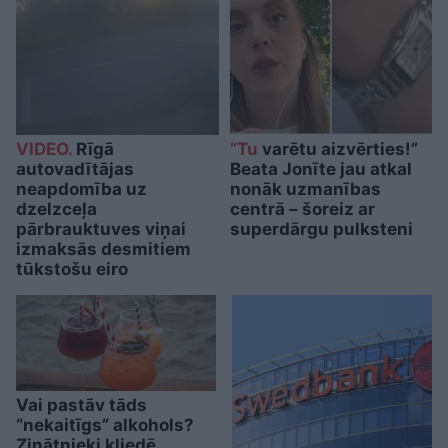
VIDEO.
Rīgā
“Tu
varētu aizvērties!”
autovadītājas
Beata Jonīte jau atkal
neapdomība uz
nonāk uzmanības
dzelzceļa
centrā – šoreiz ar
pārbrauktuves viņai
superdārgu pulksteni
izmaksās desmitiem
tūkstošu eiro
Vai pastāv tāds
“nekaitīgs” alkohols?
Zinātnieki kliedē