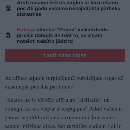
Ārsti nosauc četrus augļus ar kuru ēšanu
pēc 45 gadu vecuma nevajadzētu pārlieku
aizrauties
Nabaga
cilvēks! “Pepco” veikalā kāds
pircējs dabūjis dzirdēt to, ko viņam
noteikti nebūtu jādzird
Lasīt citas ziņas
Ar Elīnas atļauju turpinājumā publicējam viņas kā
uzņēmējas paustās pārdomas!
“Skatos uz šo kārtējo afēru ap “airBaltic” un
domāju, kā tas vispār ir iespējams? Atkal valsts ir
gatava ieguldīt miljonus uzņēmumā, kur vadība
saņem milzīgas algas, bet rezultāts gadiem ilgi ir