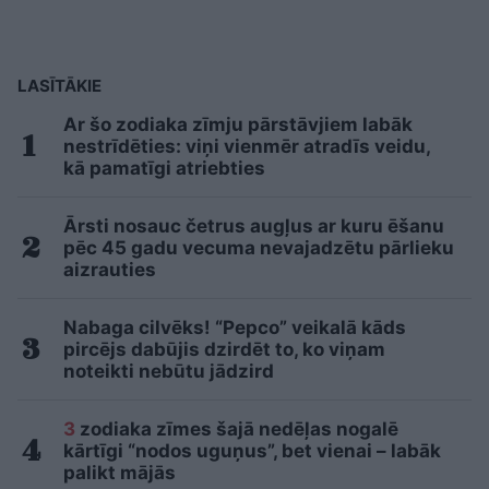
LASĪTĀKIE
Ar šo zodiaka zīmju pārstāvjiem labāk
nestrīdēties: viņi vienmēr atradīs veidu,
kā pamatīgi atriebties
Ārsti nosauc četrus augļus ar kuru ēšanu
pēc 45 gadu vecuma nevajadzētu pārlieku
aizrauties
Nabaga cilvēks! “Pepco” veikalā kāds
pircējs dabūjis dzirdēt to, ko viņam
noteikti nebūtu jādzird
3
zodiaka zīmes šajā nedēļas nogalē
kārtīgi “nodos uguņus”, bet vienai – labāk
palikt mājās