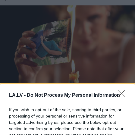
Ar
šo zodiaka zīmju
LA.LV -
Do Not Process My Personal Information
pārstāvjiem labāk
nestrīdēties: viņi vienmēr
If you wish to opt-out of the sale, sharing to third parties, or
atradīs veidu, kā pamatīgi
processing of your personal or sensitive information for
targeted advertising by us, please use the below opt-out
atriebties
section to confirm your selection. Please note that after your