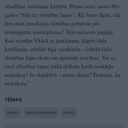
veselības savešanai kārtībā. Pirmo reizi savos 40+
gados “biju uz slimības lapas”. Kā Jums šķiet, cik
ātri man izmaksāja slimības pabalstu pēc
iesnieguma iesniegšanas? Teju mēnesis pagāja.
Kad zvanīju VSAA ar jautājumu, kāpēc tāda
kavēšanās, atbilde bija vienkārša – šobrīd liels
slimības lapu skaits un apstrāde ievelkas. Vai es
savā slimības lapas laikā drīkstu kavēt nodokļu
nomaksu? Jo objektīvi – esmu slima? Protams, ka
nedrīkstu.”
TĒMAS
airBaltic
atbalsts uzņēmējiem
nodokļi