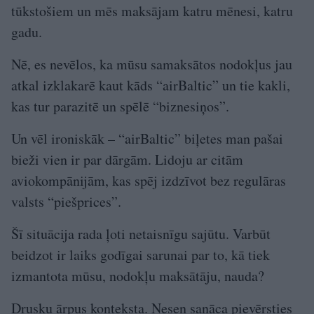
tūkstošiem un mēs maksājam katru mēnesi, katru
gadu.
Nē, es nevēlos, ka mūsu samaksātos nodokļus jau
atkal izklakarē kaut kāds “airBaltic” un tie kakli,
kas tur parazitē un spēlē “biznesiņos”.
Un vēl ironiskāk – “airBaltic” biļetes man pašai
bieži vien ir par dārgām. Lidoju ar citām
aviokompānijām, kas spēj izdzīvot bez regulāras
valsts “piešprices”.
Šī situācija rada ļoti netaisnīgu sajūtu. Varbūt
beidzot ir laiks godīgai sarunai par to, kā tiek
izmantota mūsu, nodokļu maksātāju, nauda?
Drusku ārpus konteksta. Nesen sanāca pievērsties