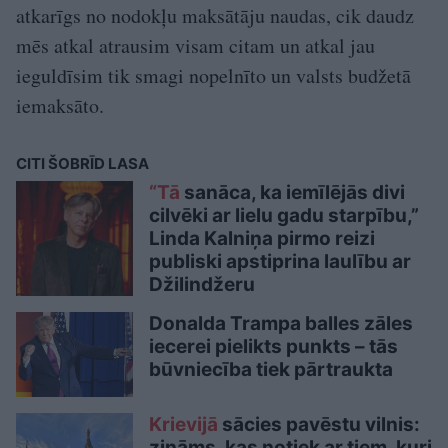
atkarīgs no nodokļu maksātāju naudas, cik daudz
mēs atkal atrausim visam citam un atkal jau
ieguldīsim tik smagi nopelnīto un valsts budžetā
iemaksāto.
CITI ŠOBRĪD LASA
“Tā
sanāca, ka iemīlējās divi
cilvēki ar lielu gadu starpību,”
Linda Kalniņa pirmo reizi
publiski apstiprina laulību ar
Džilindžeru
Donalda Trampa balles zāles
iecerei pielikts punkts – tās
būvniecība tiek pārtraukta
Krievijā
sācies pavēstu vilnis:
zināms, kas notiek ar tiem, kuri