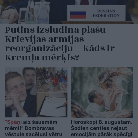
Putins izsludina plašu
Krievijas armijas
reorganizāciju – kāds ir
Kremļa mērķis?
“Spāņi
aiz šausmām
Horoskopi 8. augustam.
mēmi!” Dombravas
Šodien centies neļaut
vēstule sacēlusi vētru
emocijām pārāk spēcīgi