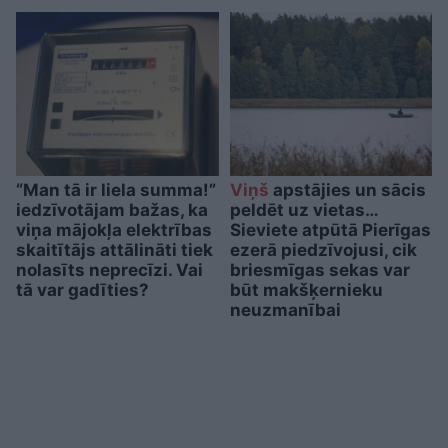
“Man tā ir liela summa!”
Viņš
apstājies un sācis
iedzīvotājam bažas, ka
peldēt uz vietas…
viņa mājokļa elektrības
Sieviete atpūtā Pierīgas
skaitītājs attālināti tiek
ezerā piedzīvojusi, cik
nolasīts neprecīzi. Vai
briesmīgas sekas var
tā var gadīties?
būt makšķernieku
neuzmanībai