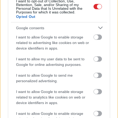
I want to opt-out of Collection, Use,
Retention, Sale, and/or Sharing of my
Personal Data that Is Unrelated with the
Purposes for which it was collected.
Opted Out
Google consents
I want to allow Google to enable storage
Atcelt
Ziņot
“Tā sanāca, ka iemīlējās
related to advertising like cookies on web or
divi cilvēki ar lielu gadu
device identifiers in apps.
starpību,” Linda Kalniņa
I want to allow my user data to be sent to
pirmo reizi publiski
Google for online advertising purposes.
apstiprina laulību ar
I want to allow Google to send me
Džilindžeru
personalized advertising.
I want to allow Google to enable storage
related to analytics like cookies on web or
device identifiers in apps.
I want to allow Google to enable storage