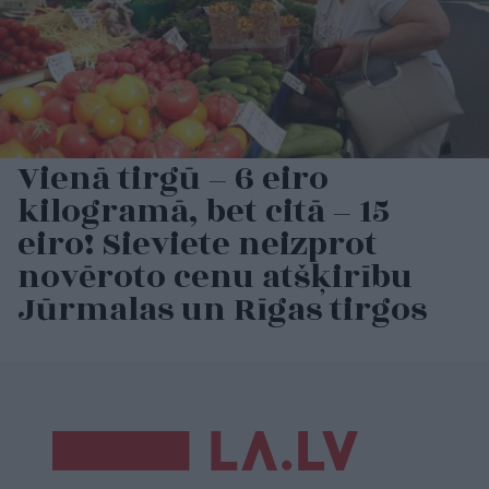
Vienā tirgū – 6 eiro
kilogramā, bet citā – 15
eiro! Sieviete neizprot
novēroto cenu atšķirību
Jūrmalas un Rīgas tirgos