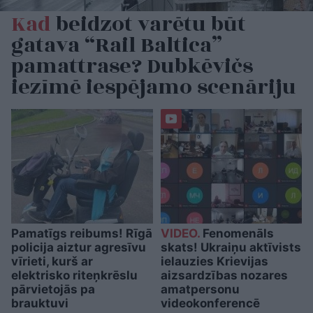
Kad
beidzot varētu būt
gatava “Rail Baltica”
pamattrase? Dubkēvičs
iezīmē iespējamo scenāriju
Pamatīgs reibums! Rīgā
VIDEO.
Fenomenāls
policija aiztur agresīvu
skats! Ukraiņu aktīvists
vīrieti, kurš ar
ielauzies Krievijas
elektrisko riteņkrēslu
aizsardzības nozares
pārvietojās pa
amatpersonu
brauktuvi
videokonferencē