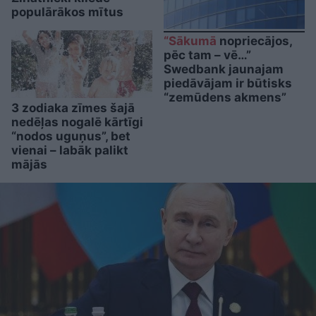
populārākos mītus
“Sākumā
nopriecājos,
pēc tam – vē…”
Swedbank jaunajam
piedāvājam ir būtisks
“zemūdens akmens”
3 zodiaka zīmes šajā
nedēļas nogalē kārtīgi
“nodos uguņus”, bet
vienai – labāk palikt
mājās