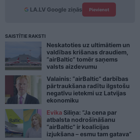
LA.LV Google ziņās
Pievienot
SAISTĪTIE RAKSTI
Neskatoties uz ultimātiem un
valdības krišanas draudiem,
“airBaltic” tomēr saņems
valsts aizdevumu
Valainis: “airBaltic” darbības
pārtraukšana radītu ilgstošu
negatīvu ietekmi uz Latvijas
ekonomiku
Evika
Siliņa: “Ja cena par
atbalsta nodrošināšanu
“airBaltic” ir koalīcijas
izjukšana – esmu tam gatava”