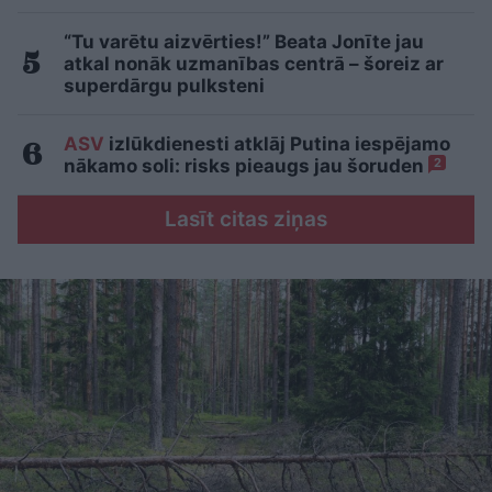
“Tu varētu aizvērties!” Beata Jonīte jau
atkal nonāk uzmanības centrā – šoreiz ar
superdārgu pulksteni
ASV
izlūkdienesti atklāj Putina iespējamo
nākamo soli: risks pieaugs jau šoruden
2
Lasīt citas ziņas