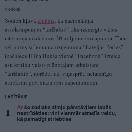
Viedokļi
Šodien kļuva
zināms
, ka nacionālajai
aviokompānijai “airBaltic” tiks izsniegts valsts
īstermiņa aizdevums 30 miljonu eiro apmērā. Taču
vēl pirms šī lēmuma uzņēmuma “Latvijas Pērles”
īpašniece Elīna Bukša vietnē “Facebook” izteica
asu kritiku valsts plānotajam atbalstam
“airBaltic”, norādot uz, viņasprāt, netaisnīgu
attieksmi pret mazajiem uzņēmumiem.
LASĪTĀKIE
Ar
šo zodiaka zīmju pārstāvjiem labāk
nestrīdēties: viņi vienmēr atradīs veidu,
kā pamatīgi atriebties