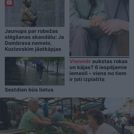
Jaunups par robežas
slēgšanas skandālu: Ja
Dombrava nemelo,
Kozlovskim jāatkāpjas
Vienmēr
aukstas rokas
un kājas? 6 iespējamie
iemesli – viens no tiem
ir ļoti izplatīts
Sestdien būs lietus