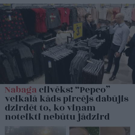
Nabaga
cilvēks! “Pepco”
veikalā kāds pircējs dabūjis
dzirdēt to, ko viņam
noteikti nebūtu jādzird