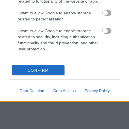
related to functionality of the website or app.
I want to allow Google to enable storage
related to personalization.
TESTS. Tikai cilvēki ar
“Tik daudz melu…”
laucinieka DNS spēs
Modris Konovalovs
I want to allow Google to enable storage
iegūt 80% šajā lauku
atklāj, ko ekspertīzē
related to security, including authentication
gudrību testā
konstatēja nošauto
functionality and fraud prevention, and other
suņu kuņģos
user protection.
CONFIRM
Data Deletion
Data Access
Privacy Policy