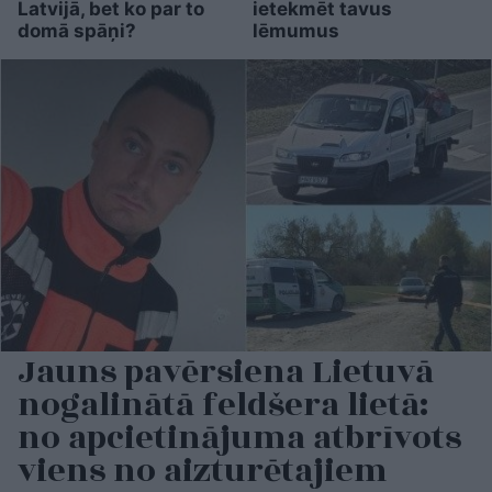
Latvijā, bet ko par to
ietekmēt tavus
domā spāņi?
lēmumus
Jauns pavērsiena Lietuvā
nogalinātā feldšera lietā:
no apcietinājuma atbrīvots
viens no aizturētajiem