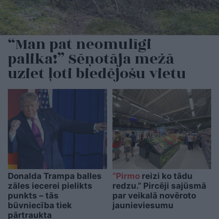
“Man pat neomulīgi
palika!” Sēņotāja mežā
uziet ļoti biedējošu vietu
Donalda Trampa balles
“Pirmo
reizi ko tādu
zāles iecerei pielikts
redzu.” Pircēji sajūsmā
punkts – tās
par veikalā novēroto
būvniecība tiek
jaunieviesumu
pārtraukta