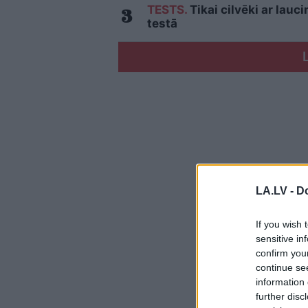
TESTS.
Tikai cilvēki ar lau
testā
LA.LV -
Do
If you wish 
sensitive in
confirm you
continue se
information 
further disc