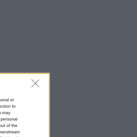
sonal or
ection to
ou may
 personal
out of the
 downstream