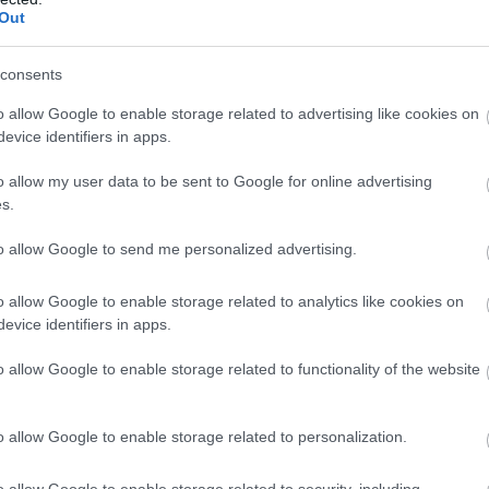
Out
ule sacēlusi vētru
skatuves!” Elita
jā, bet ko par to
Mīlgrāve ļāvusies
Atcelt
Ziņot
ā spāņi?
negaidīti erotiskai
consents
skatuves deja ar
o allow Google to enable storage related to advertising like cookies on
Eirovīzijas zvaigzni
evice identifiers in apps.
o allow my user data to be sent to Google for online advertising
z 2026. gada 1. oktobrim noteikt kārtību, kādā
s.
tiskais spēks vēlas, lai likums stātos spēkā 2027.
to allow Google to send me personalized advertising.
o allow Google to enable storage related to analytics like cookies on
evice identifiers in apps.
o allow Google to enable storage related to functionality of the website
o allow Google to enable storage related to personalization.
o allow Google to enable storage related to security, including