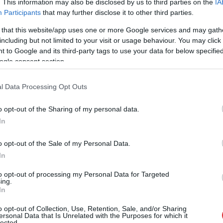
. This information may also be disclosed by us to third parties on the
IA
Participants
that may further disclose it to other third parties.
umu var piemērot vienam no bērnu vecākiem pēc
 that this website/app uses one or more Google services and may gath
including but not limited to your visit or usage behaviour. You may click 
 to Google and its third-party tags to use your data for below specifi
ikuma izpratnē par bērnu uzskatāms nepilngadīgais,
ogle consent section.
am, kuri turpina iegūt vispārējo, profesionālo vai
ienē.
l Data Processing Opt Outs
o opt-out of the Sharing of my personal data.
In
o opt-out of the Sale of my Personal Data.
In
to opt-out of processing my Personal Data for Targeted
ing.
In
o opt-out of Collection, Use, Retention, Sale, and/or Sharing
ņi
aiz šausmām
“Tā var ākstīties savā
ersonal Data that Is Unrelated with the Purposes for which it
i!” Dombravas
virtuvē, nevis uz
lected.