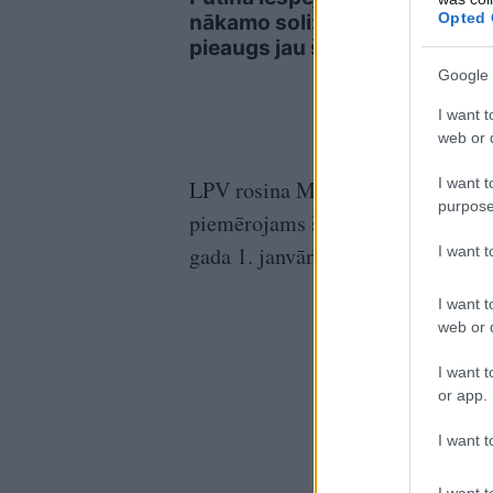
Opted 
nākamo soli: risks
vēst
pieaugs jau šoruden
Latvi
dom
Google 
I want t
web or d
I want t
LPV rosina Ministru kabinetam līd
purpose
piemērojams šis atvieglojums. Poli
gada 1. janvārī.
I want 
I want t
web or d
I want t
or app.
I want t
I want t