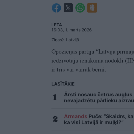
LETA
16:03, 1. marts 2026
Ziņas
Latvijā
Opozīcijas partija “Latvija pirma
iedzīvotāju ienākuma nodokli (IIN
ir trīs vai vairāk bērni.
LASĪTĀKIE
Ārsti nosauc četrus augļus
nevajadzētu pārlieku aizrau
Armands
Puče: “Skaidrs, ka 
ka visi Latvijā ir muļķi?”