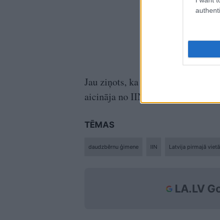
authenti
Jau ziņots, ka parlaments ceturtd
aicināja no IIN atbrīvot vecākus, 
TĒMAS
daudzbērnu ģimene
IIN
Latvija pirmajā vietā
LA.LV Go