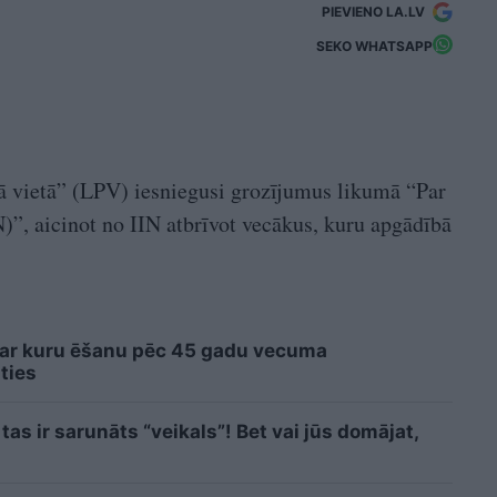
PIEVIENO LA.LV
SEKO WHATSAPP
jā vietā” (LPV) iesniegusi grozījumus likumā “Par
)”, aicinot no IIN atbrīvot vecākus, kuru apgādībā
 ar kuru ēšanu pēc 45 gadu vecuma
ties
tas ir sarunāts “veikals”! Bet vai jūs domājat,