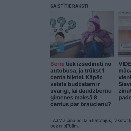
SAISTĪTIE RAKSTI
Bērni
tiek izsēdināti no
VIDE
autobusa, ja trūkst 1
māca
centa biļetei. Kāpēc
vien
valsts budžetam ir
Siev
svarīgi, lai daudzbērnu
zinā
ģimenes maksā 8
pad
centus par braucienu?
LA.LV aicina portāla lietotājus, rakstot
bez rupjībām.