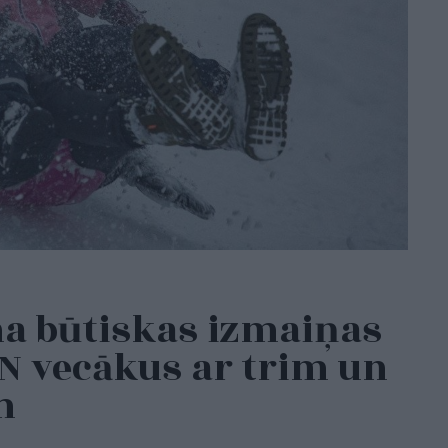
na būtiskas izmaiņas
IIN vecākus ar trim un
em