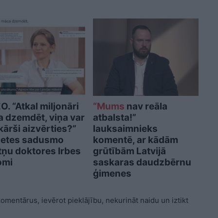
O. “Atkal miljonāri
“Mums
nav reāla
 dzemdēt, viņa var
atbalsta!”
kārši aizvērties?”
lauksaimnieks
ietes sadusmo
komentē, ar kādām
tņu doktores Irbes
grūtībām Latvijā
omi
saskaras daudzbērnu
ģimenes
 komentārus, ievērot pieklājību, nekurināt naidu un iztikt