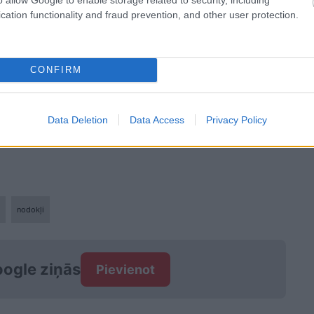
cation functionality and fraud prevention, and other user protection.
CONFIRM
ien noraidīja LPV izstrādātu likumprojektu, kas
Data Deletion
Data Access
Privacy Policy
kuru apgādībā ir divi vai vairāk bērni.
nodokļi
ogle ziņās
Pievienot