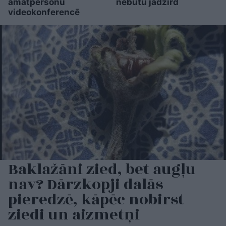
amatpersonu
nebūtu jādzird
videokonferencē
Baklažāni zied, bet augļu
nav? Dārzkopji dalās
pieredzē, kāpēc nobirst
ziedi un aizmetņi