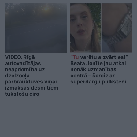
VIDEO. Rīgā
“Tu
varētu aizvērties!”
autovadītājas
Beata Jonīte jau atkal
neapdomība uz
nonāk uzmanības
dzelzceļa
centrā – šoreiz ar
pārbrauktuves viņai
superdārgu pulksteni
izmaksās desmitiem
tūkstošu eiro