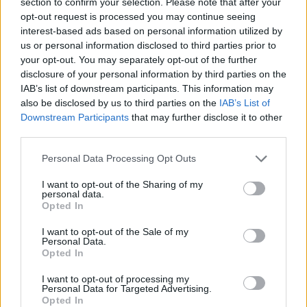
section to confirm your selection. Please note that after your
opt-out request is processed you may continue seeing
interest-based ads based on personal information utilized by
us or personal information disclosed to third parties prior to
your opt-out. You may separately opt-out of the further
disclosure of your personal information by third parties on the
“Pirmo reizi ko tādu
IAB’s list of downstream participants. This information may
redzu.” Pircēji sajūsmā par
also be disclosed by us to third parties on the
IAB’s List of
veikalā novēroto
Downstream Participants
that may further disclose it to other
third parties.
jaunieviesumu
Please note that this website/app uses one or more Google
Personal Data Processing Opt Outs
services and may gather and store information including but
not limited to your visit or usage behaviour. You may click to
I want to opt-out of the Sharing of my
personal data.
grant or deny consent to Google and its third-party tags to
Opted In
use your data for below specified purposes in below Google
consent section.
I want to opt-out of the Sale of my
Personal Data.
Opted In
I want to opt-out of processing my
Personal Data for Targeted Advertising.
“Viņi tos mīl!” Slaidiņš
Ar
šo zodiaka zīmju
Opted In
atklāj skarbu ainu par
pārstāvjiem labāk