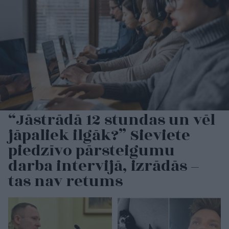
“Jāstrādā 12 stundas un vēl
jāpaliek ilgāk?” Sieviete
piedzīvo pārsteigumu
darba intervijā, izrādās –
tas nav retums