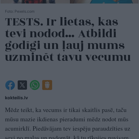
Foto: Pexels.com
TESTS. Ir lietas, kas
tevi nodod… Atbildi
godīgi un ļauj mums
uzminēt tavu vecumu
kokteilis.lv
Mēdz teikt, ka vecums ir tikai skaitlis pasē, taču
mūsu mazie ikdienas pieradumi mēdz nodot mūs
acumirklī. Piedāvājam tev iespēju paraudzīties uz
sevi no malas un padomāt, kā tu rīkojies pavisam