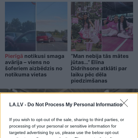
Pierīgā
notikusi smaga
“Man nebija tās mātes
avārija – viens no
jūtas…” Elīna
šoferiem aizbēdzis no
Didrihsone atklāti par
notikuma vietas
laiku pēc dēla
piedzimšanas
LA.LV -
Do Not Process My Personal Information
If you wish to opt-out of the sale, sharing to third parties, or
processing of your personal or sensitive information for
targeted advertising by us, please use the below opt-out