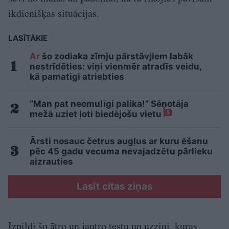
ikdienišķās situācijās.
LASĪTĀKIE
Ar
šo zodiaka zīmju pārstāvjiem labāk
nestrīdēties: viņi vienmēr atradīs veidu,
kā pamatīgi atriebties
“Man pat neomulīgi palika!” Sēņotāja
mežā uziet ļoti biedējošu vietu
5
Ārsti nosauc četrus augļus ar kuru ēšanu
pēc 45 gadu vecuma nevajadzētu pārlieku
aizrauties
Lasīt citas ziņas
Izpildi šo ātro un jautro testu un uzzini, kuras