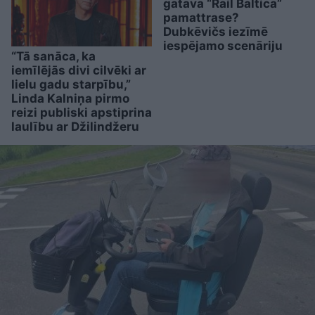
gatava “Rail Baltica”
pamattrase?
Dubkēvičs iezīmē
iespējamo scenāriju
“Tā sanāca, ka
iemīlējās divi cilvēki ar
lielu gadu starpību,”
Linda Kalniņa pirmo
reizi publiski apstiprina
laulību ar Džilindžeru