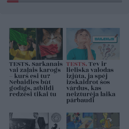
TESTS. Sarkanais
TESTS.
Tev ir
vai zaļais karogs
lieliska valodas
– kurš esi tu?
izjūta, ja spēj
Nebaidies būt
izskaidrot šos
godīgs, atbildi
vārdus, kas
redzēsi tikai tu
neizturēja laika
pārbaudi