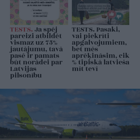
TESTS.
Ja spēj
TESTS. Pasaki,
pareizi atbildēt
vai piekrīti
vismaz uz 75%
apgalvojumiem,
jautājumu, tavā
bet mēs
pasē ir pamats
aprēķināsim, cik
būt norādei par
% tipiskā latvieša
Latvijas
mīt tevī
pilsonību