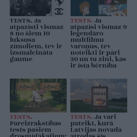
TESTS. Ja
TESTS.
Ja
atpazīsti vismaz
atpazīsi vismaz 9
8 no šiem 10
leģendāro
luksusa
multfilmu
zīmoliem, tev ir
varoņus, tev
izsmalcināta
noteikti ir pāri
gaume
30 un tu zini, kas
ir īsta bērnība
TESTS.
TESTS.
Ja vari
Pareizrakstības
pateikt, kurā
tests pašiem
Latvijas novadā
drosmīgākajiem:
atrodas šīs