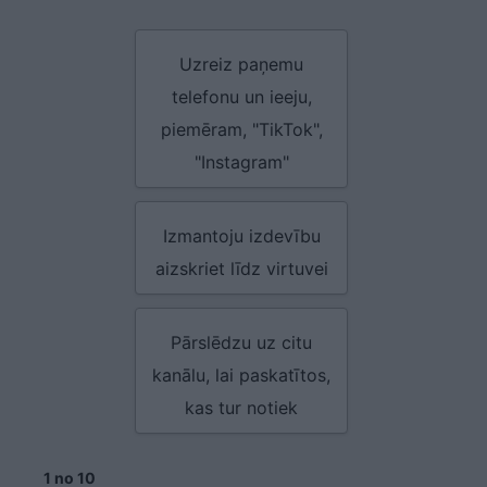
Uzreiz paņemu
telefonu un ieeju,
piemēram, "TikTok",
"Instagram"
Izmantoju izdevību
aizskriet līdz virtuvei
Pārslēdzu uz citu
kanālu, lai paskatītos,
kas tur notiek
1 no 10