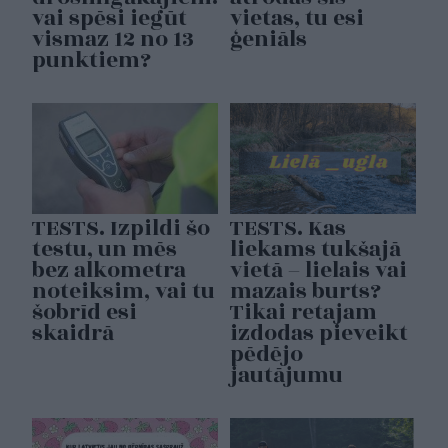
vai spēsi iegūt
vietas, tu esi
vismaz 12 no 13
ģeniāls
punktiem?
TESTS. Izpildi šo
TESTS. Kas
testu, un mēs
liekams tukšajā
bez alkometra
vietā – lielais vai
noteiksim, vai tu
mazais burts?
šobrīd esi
Tikai retajam
skaidrā
izdodas pieveikt
pēdējo
jautājumu