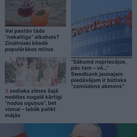
Vai pastāv tāds
“nekaitīgs” alkohols?
Zinātnieki kliedē
populārākos mītus
“Sākumā nopriecājos,
pēc tam – vē…”
Swedbank jaunajam
piedāvājam ir būtisks
“zemūdens akmens”
3
zodiaka zīmes šajā
nedēļas nogalē kārtīgi
“nodos uguņus”, bet
vienai – labāk palikt
mājās