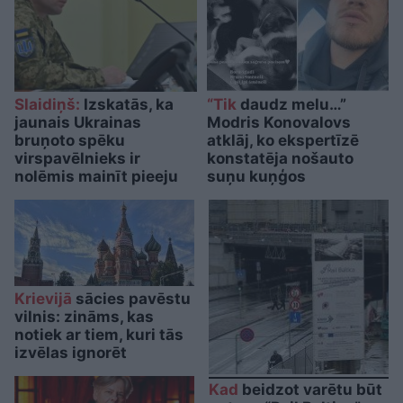
Slaidiņš:
Izskatās, ka
“Tik
daudz melu…”
jaunais Ukrainas
Modris Konovalovs
bruņoto spēku
atklāj, ko ekspertīzē
virspavēlnieks ir
konstatēja nošauto
nolēmis mainīt pieeju
suņu kuņģos
Krievijā
sācies pavēstu
vilnis: zināms, kas
notiek ar tiem, kuri tās
izvēlas ignorēt
Kad
beidzot varētu būt