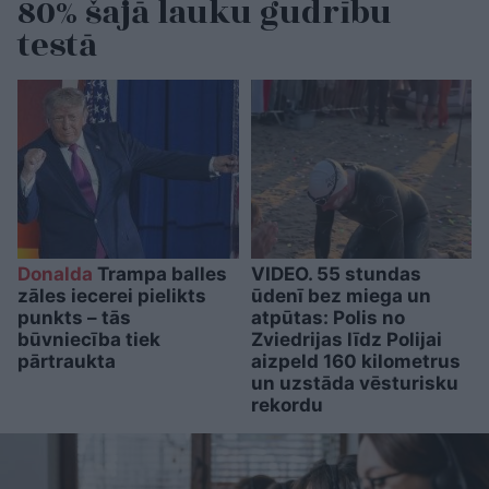
80% šajā lauku gudrību
testā
Donalda
Trampa balles
VIDEO. 55 stundas
zāles iecerei pielikts
ūdenī bez miega un
punkts – tās
atpūtas: Polis no
būvniecība tiek
Zviedrijas līdz Polijai
pārtraukta
aizpeld 160 kilometrus
un uzstāda vēsturisku
rekordu