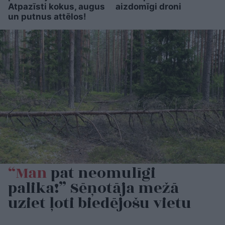
Atpazīsti kokus, augus
aizdomīgi droni
un putnus attēlos!
“Man
pat neomulīgi
palika!” Sēņotāja mežā
uziet ļoti biedējošu vietu