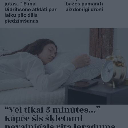
jūtas…” Elīna
bāzes pamanīti
Didrihsone atklāti par
aizdomīgi droni
laiku pēc dēla
piedzimšanas
“Vēl tikai 5 minūtes…”
Kāpēc šis šķietami
nevainīgais rīta ieradums