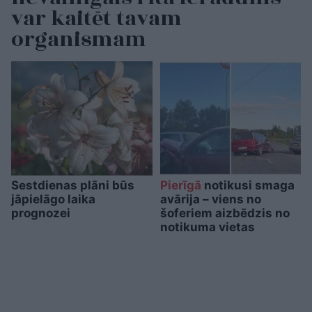
var kaitēt tavam
organismam
Sestdienas plāni būs
Pierīgā
notikusi smaga
jāpielāgo laika
avārija – viens no
prognozei
šoferiem aizbēdzis no
notikuma vietas