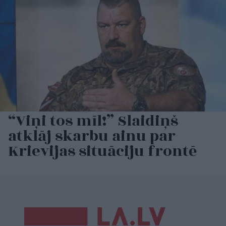
“Viņi tos mīl!” Slaidiņš
atklāj skarbu ainu par
Krievijas situāciju frontē