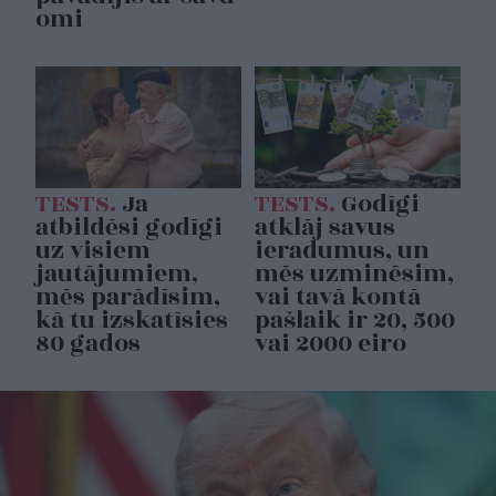
omi
TESTS.
Ja
TESTS.
Godīgi
atbildēsi godīgi
atklāj savus
uz visiem
ieradumus, un
jautājumiem,
mēs uzminēsim,
mēs parādīsim,
vai tavā kontā
kā tu izskatīsies
pašlaik ir 20, 500
80 gados
vai 2000 eiro