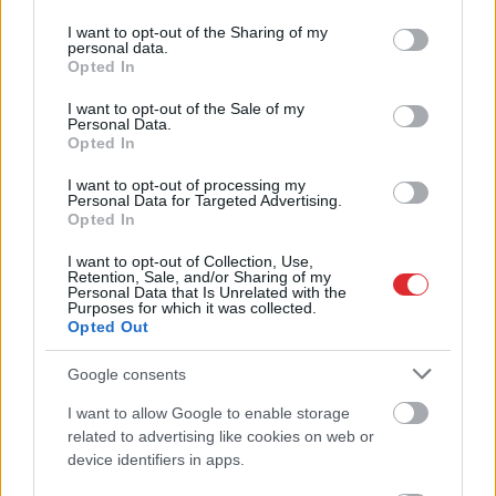
services and may gather and store information including but
not limited to your visit or usage behaviour. You may click to
I want to opt-out of the Sharing of my
personal data.
grant or deny consent to Google and its third-party tags to
Opted In
use your data for below specified purposes in below Google
“Man pat neomulīgi
Saldummīļi
dalās ar
consent section.
I want to opt-out of the Sale of my
palika!” Sēņotāja mežā
gardu mazkaloriju
Personal Data.
uziet ļoti biedējošu
saldējuma atradumu:
Opted In
vietu
“Vienkārši bomba!”
I want to opt-out of processing my
Personal Data for Targeted Advertising.
Opted In
I want to opt-out of Collection, Use,
Retention, Sale, and/or Sharing of my
Personal Data that Is Unrelated with the
Purposes for which it was collected.
Opted Out
Google consents
I want to allow Google to enable storage
Atcelt
Ziņot
related to advertising like cookies on web or
device identifiers in apps.