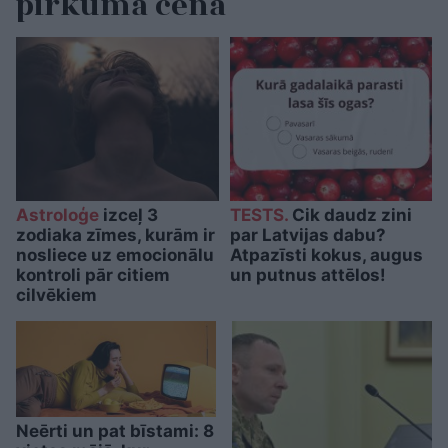
pirkuma cena
Astroloģe
izceļ 3
TESTS.
Cik daudz zini
zodiaka zīmes, kurām ir
par Latvijas dabu?
nosliece uz emocionālu
Atpazīsti kokus, augus
kontroli pār citiem
un putnus attēlos!
cilvēkiem
Neērti un pat bīstami: 8