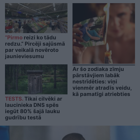
“Pirmo
reizi ko tādu
redzu.” Pircēji sajūsmā
par veikalā novēroto
jaunieviesumu
Ar šo zodiaka zīmju
pārstāvjiem labāk
nestrīdēties: viņi
vienmēr atradīs veidu,
kā pamatīgi atriebties
TESTS.
Tikai cilvēki ar
laucinieka DNS spēs
iegūt 80% šajā lauku
gudrību testā