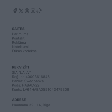
SAITES
Par mums
Kontakti
Reklāma
Noteikumi
Ētikas kodekss
REKVIZĪTI
SIA "LA.LV"
Reģ. nr. 40003616846
Banka: Swedbanka
Kods: HABALV22
Konts: LV64HABA0551043479309
ADRESE
Blaumaņa 32 - 1A, Rīga