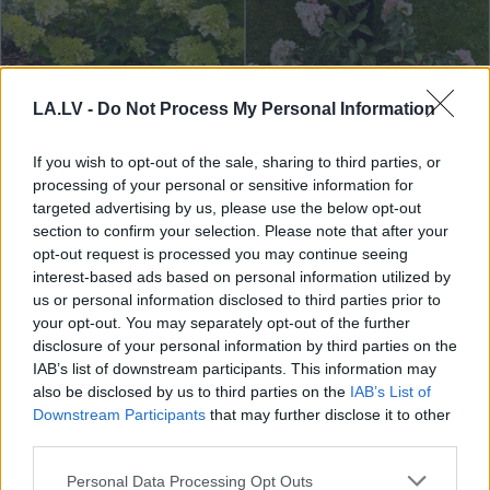
LA.LV -
Do Not Process My Personal Information
If you wish to opt-out of the sale, sharing to third parties, or
processing of your personal or sensitive information for
targeted advertising by us, please use the below opt-out
section to confirm your selection. Please note that after your
opt-out request is processed you may continue seeing
“Man arī tagad vajag!”
interest-based ads based on personal information utilized by
us or personal information disclosed to third parties prior to
Hortenziju fani sajūsmā
your opt-out. You may separately opt-out of the further
par šo tirgotāju Salaspilī
disclosure of your personal information by third parties on the
IAB’s list of downstream participants. This information may
also be disclosed by us to third parties on the
IAB’s List of
Downstream Participants
that may further disclose it to other
third parties.
Please note that this website/app uses one or more Google
Personal Data Processing Opt Outs