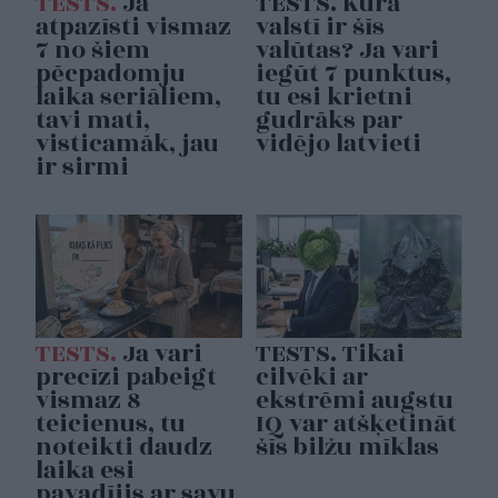
TESTS.
Ja
TESTS. Kurā
atpazīsti vismaz
valstī ir šīs
7 no šiem
valūtas? Ja vari
pēcpadomju
iegūt 7 punktus,
laika seriāliem,
tu esi krietni
tavi mati,
gudrāks par
visticamāk, jau
vidējo latvieti
ir sirmi
TESTS.
Ja vari
TESTS. Tikai
precīzi pabeigt
cilvēki ar
vismaz 8
ekstrēmi augstu
teicienus, tu
IQ var atšķetināt
noteikti daudz
šīs bilžu mīklas
laika esi
pavadījis ar savu