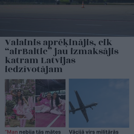
Valainis aprēķinājis, cik
“airBaltic” jau izmaksājis
katram Latvijas
iedzīvotājam
“Man
nebija tās mātes
Vācijā virs militārās