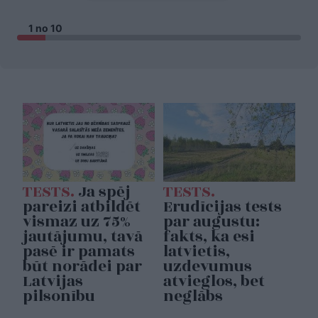
1 no 10
TESTS.
Ja spēj
TESTS.
pareizi atbildēt
Erudīcijas tests
vismaz uz 75%
par augustu:
jautājumu, tavā
fakts, ka esi
pasē ir pamats
latvietis,
būt norādei par
uzdevumus
Latvijas
atvieglos, bet
pilsonību
neglābs