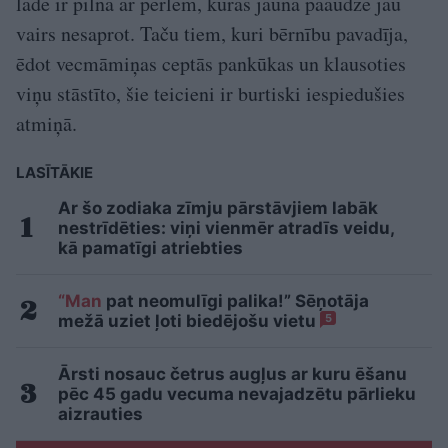
lāde ir pilna ar pērlēm, kuras jaunā paaudze jau
vairs nesaprot. Taču tiem, kuri bērnību pavadīja,
ēdot vecmāmiņas ceptās pankūkas un klausoties
viņu stāstīto, šie teicieni ir burtiski iespiedušies
atmiņā.
LASĪTĀKIE
Ar šo zodiaka zīmju pārstāvjiem labāk
nestrīdēties: viņi vienmēr atradīs veidu,
kā pamatīgi atriebties
“Man
pat neomulīgi palika!” Sēņotāja
mežā uziet ļoti biedējošu vietu
5
Ārsti nosauc četrus augļus ar kuru ēšanu
pēc 45 gadu vecuma nevajadzētu pārlieku
aizrauties