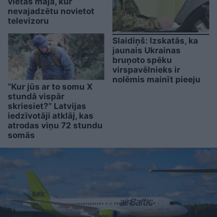
vietas mājā, kur
nevajadzētu novietot
televizoru
Slaidiņš: Izskatās, ka
jaunais Ukrainas
bruņoto spēku
virspavēlnieks ir
nolēmis mainīt pieeju
“Kur jūs ar to somu X
stundā vispār
skriesiet?” Latvijas
iedzīvotāji atklāj, kas
atrodas viņu 72 stundu
somās