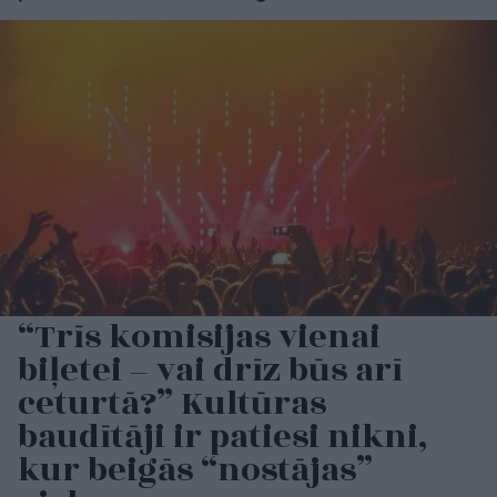
“Trīs komisijas vienai
biļetei – vai drīz būs arī
ceturtā?” Kultūras
baudītāji ir patiesi nikni,
kur beigās “nostājas”