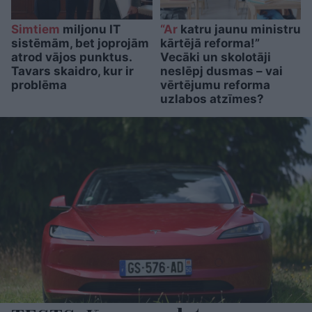
Simtiem
miljonu IT
“Ar
katru jaunu ministru
sistēmām, bet joprojām
kārtējā reforma!”
atrod vājos punktus.
Vecāki un skolotāji
Tavars skaidro, kur ir
neslēpj dusmas – vai
problēma
vērtējumu reforma
uzlabos atzīmes?