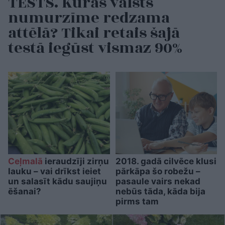
TESTS. Kuras valsts
numurzīme redzama
attēlā? Tikai retais šajā
testā iegūst vismaz 90%
Ceļmalā
ieraudzīji zirņu
2018. gadā cilvēce klusi
lauku – vai drīkst ieiet
pārkāpa šo robežu –
un salasīt kādu saujiņu
pasaule vairs nekad
ēšanai?
nebūs tāda, kāda bija
pirms tam