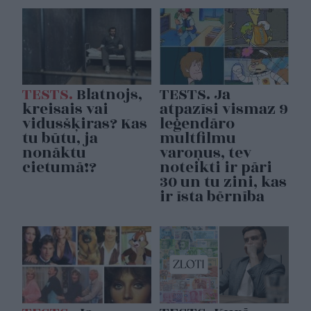
TESTS.
Blatnojs,
TESTS. Ja
kreisais vai
atpazīsi vismaz 9
vidusšķiras? Kas
leģendāro
tu būtu, ja
multfilmu
nonāktu
varoņus, tev
cietumā!?
noteikti ir pāri
30 un tu zini, kas
ir īsta bērnība