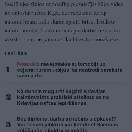
Sociālajos tīklos uzmanību piesaistījis kāds video
no autostāvvietas Rīgā, kur redzams, ka ap
automašīnām lielā skaitā spieto bites. Ieraksta
autore norāda, ka tas noticis pie darba vietas, un
atzīst — nav ne jausmas, kā bites tur nonākušas.
LASĪTĀKIE
Nosaukti
nāvējošākie automobiļi uz
ceļiem: turam īkšķus, lai neatrodi sarakstā
savu auto
Kā duncis mugurā! Bagātā Krievijas
kaimiņvalsts praktiski atteikusies no
Krievijas naftas iepirkšanas
Bez diploma, darba un izbijis slepkava!?
Vai tiešām jebkurš var kandidēt Saeimas
vēlēšanās, skaidro advokāts