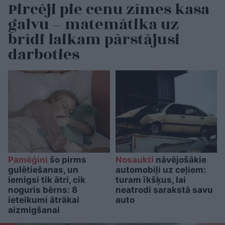
Pircēji pie cenu zīmes kasa
galvu – matemātika uz
brīdi laikam pārstājusi
darboties
Pamēģini
šo pirms
Nosaukti
nāvējošākie
gulētiešanas, un
automobiļi uz ceļiem:
iemigsi tik ātri, cik
turam īkšķus, lai
noguris bērns: 8
neatrodi sarakstā savu
ieteikumi ātrākai
auto
aizmigšanai