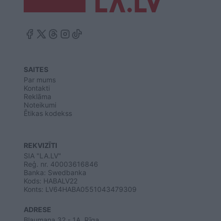
SAITES
Par mums
Kontakti
Reklāma
Noteikumi
Ētikas kodekss
REKVIZĪTI
SIA "LA.LV"
Reģ. nr. 40003616846
Banka: Swedbanka
Kods: HABALV22
Konts: LV64HABA0551043479309
ADRESE
Blaumaņa 32 - 1A, Rīga