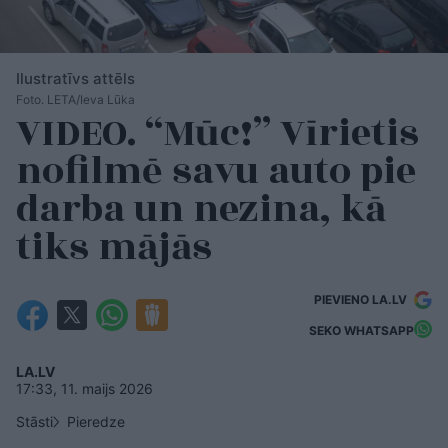
Ilustratīvs attēls
Foto. LETA/Ieva Lūka
VIDEO. “Mūc!” Vīrietis
nofilmē savu auto pie
darba un nezina, kā
tiks mājās
PIEVIENO LA.LV
SEKO WHATSAPP
LA.LV
17:33, 11. maijs 2026
Stāsti
Pieredze