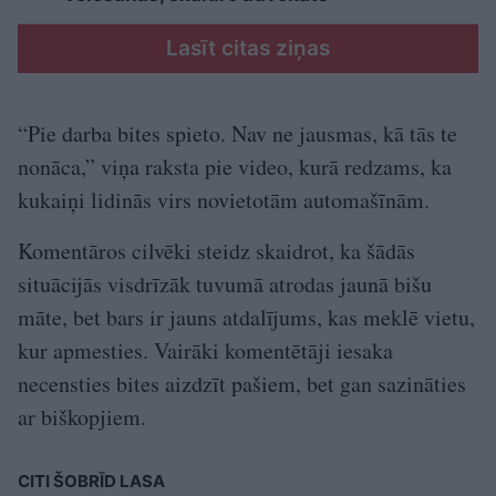
Lasīt citas ziņas
“Pie darba bites spieto. Nav ne jausmas, kā tās te
nonāca,” viņa raksta pie video, kurā redzams, ka
kukaiņi lidinās virs novietotām automašīnām.
Komentāros cilvēki steidz skaidrot, ka šādās
situācijās visdrīzāk tuvumā atrodas jaunā bišu
māte, bet bars ir jauns atdalījums, kas meklē vietu,
kur apmesties. Vairāki komentētāji iesaka
necensties bites aizdzīt pašiem, bet gan sazināties
ar biškopjiem.
CITI ŠOBRĪD LASA