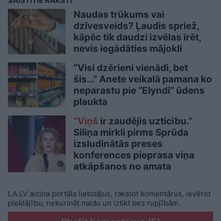
SAISTĪTIE RAKSTI
Naudas trūkums vai
dzīvesveids? Ļaudis spriež,
kāpēc tik daudzi izvēlas īrēt,
nevis iegādāties mājokli
“Visi dzērieni vienādi, bet
šis…” Anete veikalā pamana ko
neparastu pie “Elyndi” ūdens
plaukta
“Viņš
ir zaudējis uzticību.”
Siliņa mirkli pirms Sprūda
izsludinātās preses
konferences pieprasa viņa
atkāpšanos no amata
LA.LV aicina portāla lietotājus, rakstot komentārus, ievērot
pieklājību, nekurināt naidu un iztikt bez rupjībām.