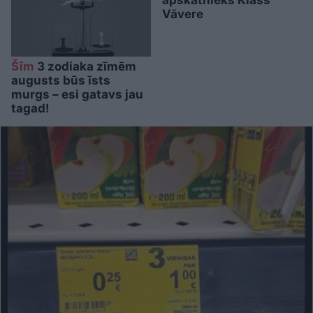
apskatnieks Klāss
Vāvere
Šīm
3 zodiaka zīmēm
augusts būs īsts
murgs – esi gatavs jau
tagad!