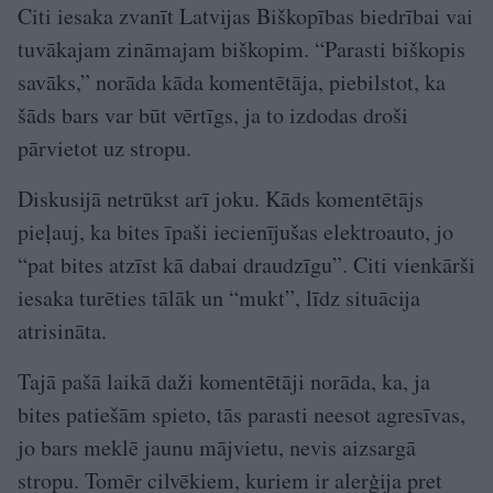
Citi iesaka zvanīt Latvijas Biškopības biedrībai vai
tuvākajam zināmajam biškopim. “Parasti biškopis
savāks,” norāda kāda komentētāja, piebilstot, ka
šāds bars var būt vērtīgs, ja to izdodas droši
pārvietot uz stropu.
Diskusijā netrūkst arī joku. Kāds komentētājs
pieļauj, ka bites īpaši iecienījušas elektroauto, jo
“pat bites atzīst kā dabai draudzīgu”. Citi vienkārši
iesaka turēties tālāk un “mukt”, līdz situācija
atrisināta.
Tajā pašā laikā daži komentētāji norāda, ka, ja
bites patiešām spieto, tās parasti neesot agresīvas,
jo bars meklē jaunu mājvietu, nevis aizsargā
stropu. Tomēr cilvēkiem, kuriem ir alerģija pret