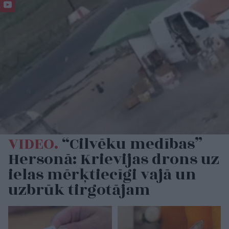
VIDEO.
“Cilvēku medības”
Hersonā: Krievijas drons uz
ielas mērķtiecīgi vajā un
uzbrūk tirgotājam