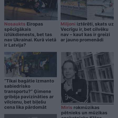
Nosaukts
Eiropas
Miljoni
iztērēti, skats uz
spēcīgākais
Vecrīgu ir, bet cilvēku
izlūkdienests, bet tas
nav – kaut kas ir greizi
nav Ukrainai. Kurā vietā
ar jauno promenādi
ir Latvija?
“Tikai bagātie izmanto
sabiedrisko
transportu?” Ģimene
gribēja pavizināties ar
vilcienu, bet biļešu
cena lika pārdomāt
Miris
rokmūzikas
pētnieks un mūzikas