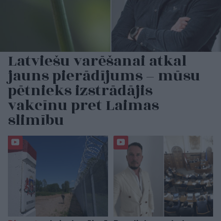
Latviešu varēšanai atkal
jauns pierādījums – mūsu
pētnieks izstrādājis
vakcīnu pret Laimas
slimību