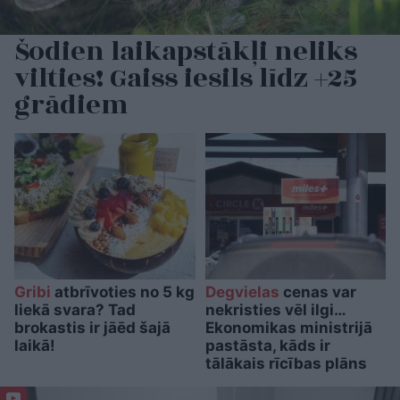
Šodien laikapstākļi neliks
vilties! Gaiss iesils līdz +25
grādiem
Gribi
atbrīvoties no 5 kg
Degvielas
cenas var
liekā svara? Tad
nekristies vēl ilgi…
brokastis ir jāēd šajā
Ekonomikas ministrijā
laikā!
pastāsta, kāds ir
tālākais rīcības plāns