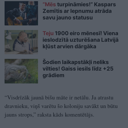
“Mēs
turpināmies!” Kaspars
Zemītis ar lepnumu atrāda
savu jauno statusu
Teju
1900 eiro mēnesī! Viena
ieslodzītā uzturēšana Latvijā
kļūst arvien dārgāka
Šodien laikapstākļi neliks
vilties! Gaiss iesils līdz +25
grādiem
“Visdrīzāk jaunā bišu māte ir netālu. Ja atrastu
dravnieku, viņš varētu šo koloniju savākt un būtu
jauns strops,” raksta kāds komentētājs.