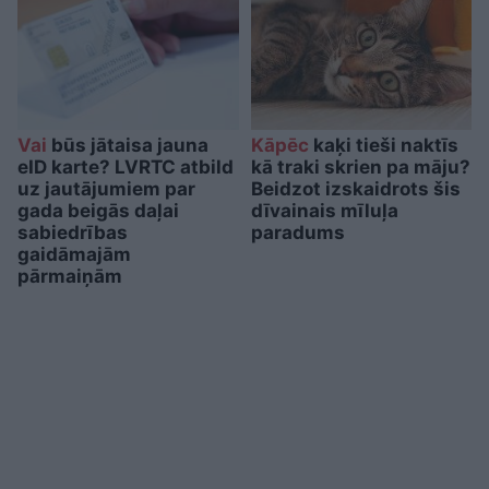
Vai
būs jātaisa jauna
Kāpēc
kaķi tieši naktīs
eID karte? LVRTC atbild
kā traki skrien pa māju?
uz jautājumiem par
Beidzot izskaidrots šis
gada beigās daļai
dīvainais mīluļa
sabiedrības
paradums
gaidāmajām
pārmaiņām