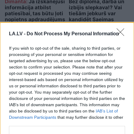
Dimanta:
Ja izskanējusī
Bez diploma, darba un
informācija atbilst
izbijis slepkava!? Vai
patiesībai, tas būtu ļoti
tiešām jebkurš var
nopietns apdraudējums
kandidēt Saeimas
valsts drošībai
vēlēšanās, skaidro
advokāts
LA.LV -
Do Not Process My Personal Information
If you wish to opt-out of the sale, sharing to third parties, or
processing of your personal or sensitive information for
targeted advertising by us, please use the below opt-out
section to confirm your selection. Please note that after your
opt-out request is processed you may continue seeing
interest-based ads based on personal information utilized by
us or personal information disclosed to third parties prior to
your opt-out. You may separately opt-out of the further
disclosure of your personal information by third parties on the
IAB’s list of downstream participants. This information may
also be disclosed by us to third parties on the
IAB’s List of
Downstream Participants
that may further disclose it to other
FOTO. “Vai tas ir normāli?”
third parties.
Guntars veikalā nopērk