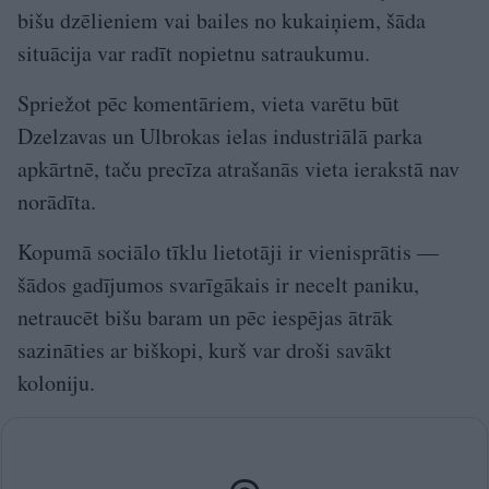
bišu dzēlieniem vai bailes no kukaiņiem, šāda
situācija var radīt nopietnu satraukumu.
Spriežot pēc komentāriem, vieta varētu būt
Dzelzavas un Ulbrokas ielas industriālā parka
apkārtnē, taču precīza atrašanās vieta ierakstā nav
norādīta.
Kopumā sociālo tīklu lietotāji ir vienisprātis —
šādos gadījumos svarīgākais ir necelt paniku,
netraucēt bišu baram un pēc iespējas ātrāk
sazināties ar biškopi, kurš var droši savākt
koloniju.