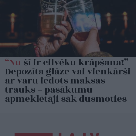
“Nu
šī ir cilvēku krāpšana!”
Depozīta glāze vai vienkārši
ar varu iedots maksas
trauks – pasākumu
apmeklētāji sāk dusmoties