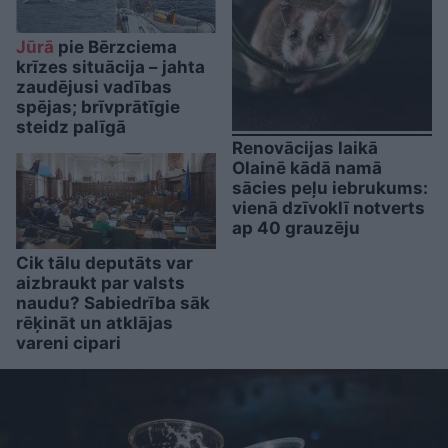
Jūrā
pie Bērzciema
krīzes situācija – jahta
zaudējusi vadības
spējas; brīvprātīgie
steidz palīgā
Renovācijas laikā
Olainē kādā namā
sācies peļu iebrukums:
vienā dzīvoklī notverts
ap 40 grauzēju
Cik tālu deputāts var
aizbraukt par valsts
naudu? Sabiedrība sāk
rēķināt un atklājas
vareni cipari