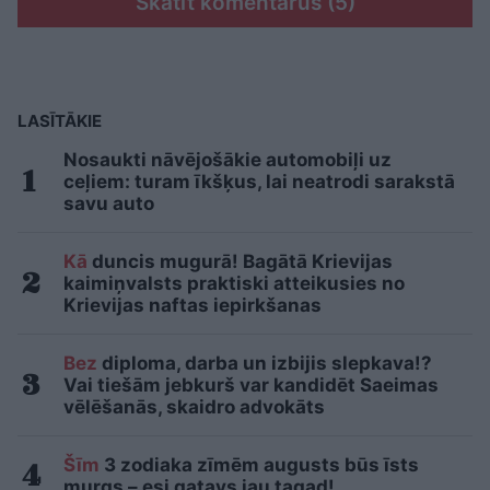
Skatīt komentārus (5)
LASĪTĀKIE
Nosaukti nāvējošākie automobiļi uz
ceļiem: turam īkšķus, lai neatrodi sarakstā
savu auto
Kā
duncis mugurā! Bagātā Krievijas
kaimiņvalsts praktiski atteikusies no
Krievijas naftas iepirkšanas
Bez
diploma, darba un izbijis slepkava!?
Vai tiešām jebkurš var kandidēt Saeimas
vēlēšanās, skaidro advokāts
Šīm
3 zodiaka zīmēm augusts būs īsts
murgs – esi gatavs jau tagad!