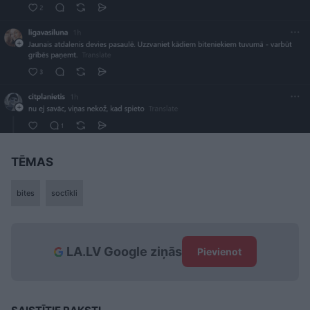
TĒMAS
bites
soctīkli
LA.LV Google ziņās
Pievienot