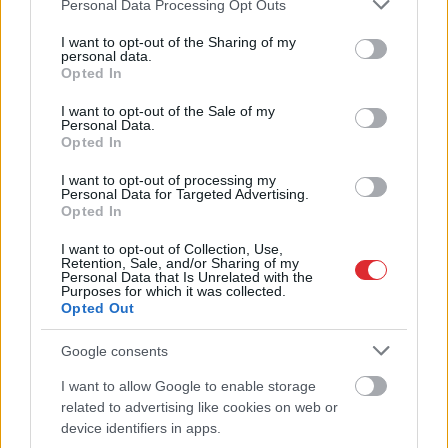
Please note that this website/app uses one or more Google
Personal Data Processing Opt Outs
tomātu, taču, pārgriežot to
services and may gather and store information including but
not limited to your visit or usage behaviour. You may click to
I want to opt-out of the Sharing of my
uz pusēm, viņu sagaida
personal data.
grant or deny consent to Google and its third-party tags to
Opted In
pārsteigums
use your data for below specified purposes in below Google
consent section.
I want to opt-out of the Sale of my
Personal Data.
Opted In
I want to opt-out of processing my
Personal Data for Targeted Advertising.
Opted In
I want to opt-out of Collection, Use,
Retention, Sale, and/or Sharing of my
Personal Data that Is Unrelated with the
Purposes for which it was collected.
Opted Out
Kā
duncis mugurā!
TESTS. Ja vari izlasīt
Bagātā Krievijas
vārdus, kas apgriezti
Google consents
kaimiņvalsts praktiski
augšpēdus, ar tevi
atteikusies no Krievijas
pagaidām viss ir
I want to allow Google to enable storage
Atcelt
Ziņot
naftas iepirkšanas
kārtībā
related to advertising like cookies on web or
device identifiers in apps.