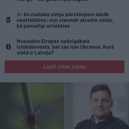
Ar
šo zodiaka zīmju pārstāvjiem labāk
nestrīdēties: viņi vienmēr atradīs veidu,
kā pamatīgi atriebties
Nosaukts Eiropas spēcīgākais
izlūkdienests, bet tas nav Ukrainai. Kurā
vietā ir Latvija?
Lasīt citas ziņas